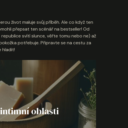
erou život maluje svůj příběh. Ale co když ten
mohli přepsat ten scénář na bestseller! Od
epublice svítí slunce, věřte tomu nebo ne) až
 pokožka potřebuje. Připravte se na cestu za
 hladit!
intimní oblasti