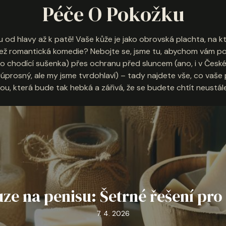
Péče O Pokožku
u od hlavy až k patě! Vaše kůže je jako obrovská plachta, na kt
ež romantická komedie? Nebojte se, jsme tu, abychom vám po
 chodící sušenka) přes ochranu před sluncem (ano, i v České r
neúprosný, ale my jsme tvrdohlaví) – tady najdete vše, co vaše
u, která bude tak hebká a zářivá, že se budete chtít neustále
e na penisu: Šetrné řešení pro 
7. 4. 2026