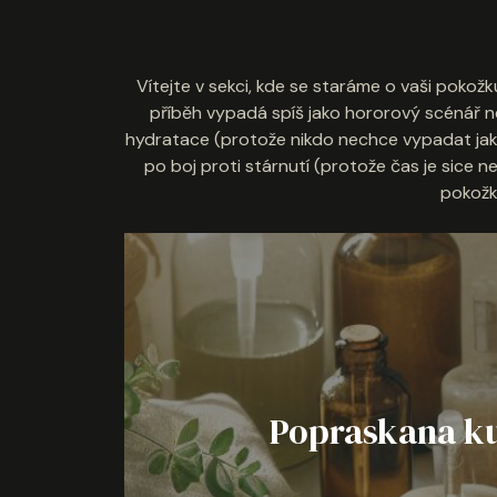
Vítejte v sekci, kde se staráme o vaši pokožk
příběh vypadá spíš jako hororový scénář n
hydratace (protože nikdo nechce vypadat jako
po boj proti stárnutí (protože čas je sice 
pokožko
Popraskana kuz