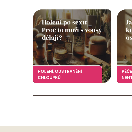
Holení po sexu:
Ja
Proč to muži s vousy
ko
dělají?
o
HOLENÍ
,
ODSTRANĚNÍ
PÉČE
CHLOUPKŮ
NEH