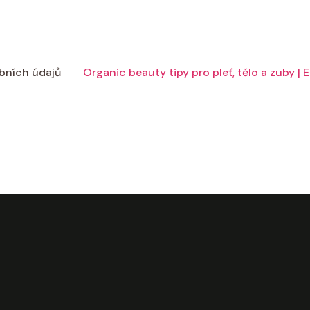
bních údajů
Organic beauty tipy pro pleť, tělo a zuby |