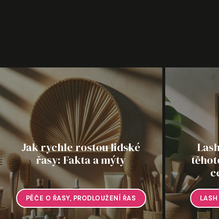
Jak rychle rostou lidské
Lash
řasy: Fakta a mýty
těhot
c
PÉČE O ŘASY
,
PRODLOUŽENÍ ŘAS
LASH