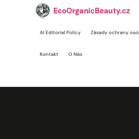
Přeskočit
EcoOrganicBeauty.cz
na
obsah
AI Editorial Policy
Zásady ochrany oso
Kontakt
O Nás