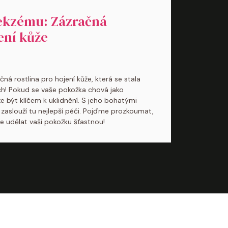
 ekzému: Zázračná
ení kůže
ná rostlina pro hojení kůže, která se stala
ch! Pokud se vaše pokožka chová jako
e být klíčem k uklidnění. S jeho bohatými
ť zaslouží tu nejlepší péči. Pojďme prozkoumat,
e udělat vaši pokožku šťastnou!