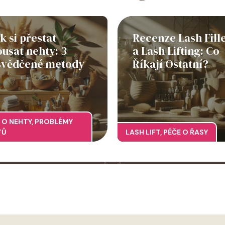
k si přestat
Recenze Lash Fill
usat nehty: 3
a Lash Lifting: Co
svědčené metody
Říkají Ostatní?
 O NEHTY
,
PROBLÉMY
TŮ
LASH LIFT
,
PÉČE O ŘASY