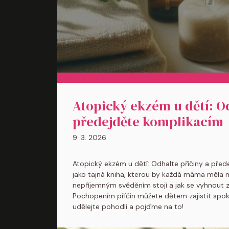
Atopický ekzém u dětí: Od
předejděte komplikacím
9. 3. 2026
Atopický ekzém u dětí: Odhalte příčiny a před
jako tajná kniha, kterou by každá máma měla m
nepříjemným svěděním stojí a jak se vyhnout 
Pochopením příčin můžete dětem zajistit spokoj
udělejte pohodlí a pojďme na to!