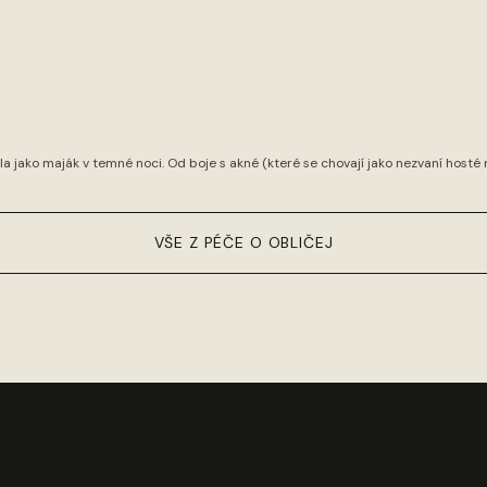
ářila jako maják v temné noci. Od boje s akné (které se chovají jako nezvaní hosté
VŠE Z PÉČE O OBLIČEJ