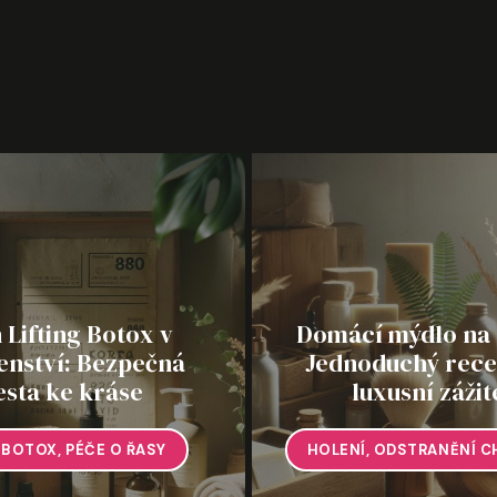
 Lifting Botox v
Domácí mýdlo na 
enství: Bezpečná
Jednoduchý rece
esta ke kráse
luxusní záži
 BOTOX
,
PÉČE O ŘASY
HOLENÍ
,
ODSTRANĚNÍ C