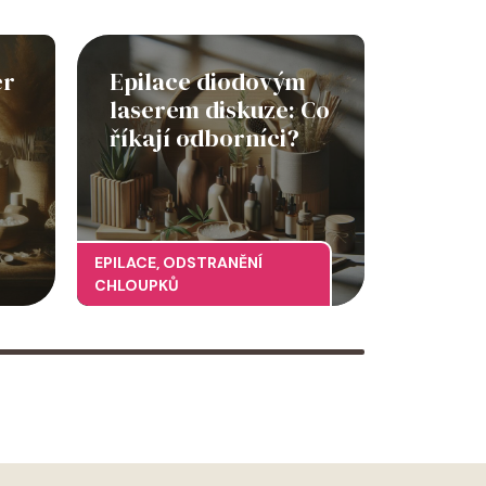
er
Epilace diodovým
laserem diskuze: Co
říkají odborníci?
EPILACE
,
ODSTRANĚNÍ
CHLOUPKŮ