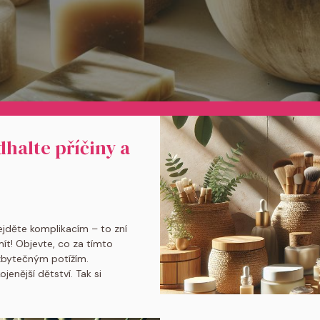
halte příčiny a
ejděte komplikacím – to zní
ít! Objevte, co za tímto
zbytečným potížím.
enější dětství. Tak si