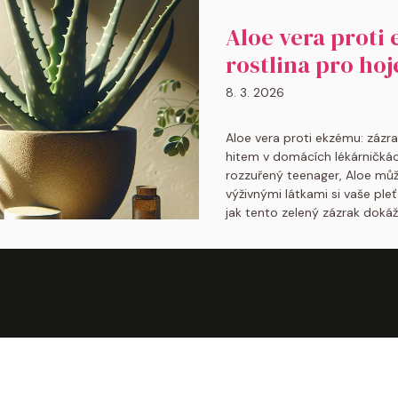
Aloe vera proti
rostlina pro hoj
8. 3. 2026
Aloe vera proti ekzému: zázrač
hitem v domácích lékárničká
rozzuřený teenager, Aloe můž
výživnými látkami si vaše ple
jak tento zelený zázrak dokáž