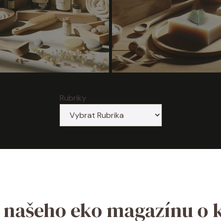
Rubriky
z našeho eko magazínu o 