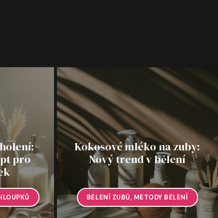
holení:
Kokosové mléko na zuby:
pt pro
Nový trend v bělení
tek
HLOUPKŮ
BĚLENÍ ZUBŮ
,
METODY BĚLENÍ