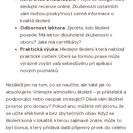
sledujte recenze online. Zkušenosti ostatních
vám mohou poskytnout cenné informace o
kvalitě školení.
Odbornost lektora:
Zjistěte, kdo školení
povede. Má lektor dlouholeté zkušenosti v
oboru? Jaké má certifikáty?
Praktická výuka:
Hledejte školení, která nabízejí
praktické cvičení. Učení se formou praxe může
výrazně zvýšit vaši sebedůvěru při aplikaci
nových poznatků.
Nezáleží jen na tom, co se naučíte, ale také jak to
absolvujete. Vnímejte atmosféru školení – je přátelská a
podporující, nebo naopak stresující? Dává vám školitel
prostor pro dotazy? Pokud ano, můžete mít jistotu, že
se učíte efektivně a bez zbytečných obav. Když se
školení koná v lokalitě, kterou zajímavě znáte, může to
být bonus, který přidává další příjemný prvek do celého