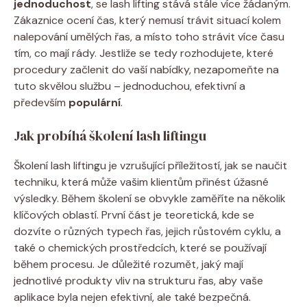
jednoduchost
, se lash lifting stává stále více žádaným.
Zákaznice ocení čas, který nemusí trávit situací kolem
nalepování umělých řas, a místo toho strávit více času
tím, co mají rády. Jestliže se tedy rozhodujete, které
procedury začlenit do vaší nabídky, nezapomeňte na
tuto skvělou službu – jednoduchou, efektivní a
především
populární
.
Jak probíhá školení lash liftingu
Školení lash liftingu je vzrušující příležitostí, jak se naučit
techniku, která může vašim klientům přinést úžasné
výsledky. Během školení se obvykle zaměříte na několik
klíčových oblastí. První část je teoretická, kde se
dozvíte o různých typech řas, jejich růstovém cyklu, a
také o chemických prostředcích, které se používají
během procesu. Je důležité rozumět, jaký mají
jednotlivé produkty vliv na strukturu řas, aby vaše
aplikace byla nejen efektivní, ale také bezpečná.