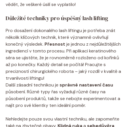
vědět, že veškeré úsilí se vyplatilo!
Důležité techniky pro úspěšný lash lifting
Pro dosažení dokonalého lash liftingu je potřeba znát
několik klíčových technik, které významně ovlivňují
konečný výsledek.
Přesnost
je jednou z nejdůležitějších
ingrediencí v tomto procesu. Při aplikaci keratinového
séra se ujistěte, že je rovnoměrně rozloženo od kořínků
až po konečky. Každý detail se počítá! Pracujte s
precizností chirurgického robota – jaký rozdíl v kvalitě a
trvanlivosti liftingu!
Další zásadní technikou je
správné nastavení času
působení. Různé typy řas vyžadují různé časy na
působení produktů, takže se nebojte experimentovat a
najít pro své klientky ten ideální poměr.
Nehledejte pouze svou vlastní techniku, ale zapomeňte
také na zbytečné obavy.
Klidná ruka
a
sebedůvěra