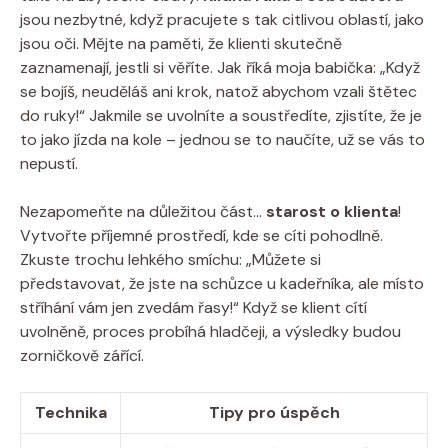
jsou nezbytné, když pracujete s tak citlivou oblastí, jako
jsou oči. Mějte na paměti, že klienti skutečně
zaznamenají, jestli si věříte. Jak říká moja babička: „Když
se bojíš, neuděláš ani krok, natož abychom vzali štětec
do ruky!“ Jakmile se uvolníte a soustředíte, zjistíte, že je
to jako jízda na kole – jednou se to naučíte, už se vás to
nepustí.
Nezapomeňte na důležitou část…
starost o klienta
!
Vytvořte příjemné prostředí, kde se cíti pohodlně.
Zkuste trochu lehkého smíchu: „Můžete si
představovat, že jste na schůzce u kadeřníka, ale místo
stříhání vám jen zvedám řasy!“ Když se klient cítí
uvolněně, proces probíhá hladčeji, a výsledky budou
zorničkově zářící.
Technika
Tipy pro úspěch