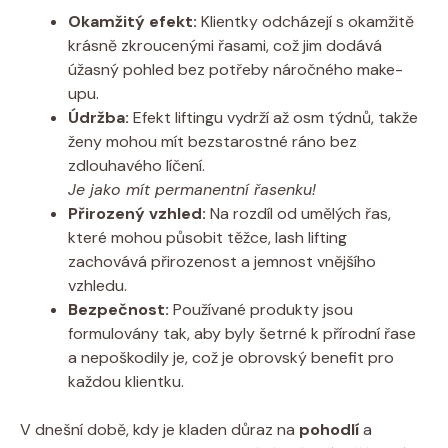
Okamžitý efekt:
Klientky odcházejí s okamžitě
krásně zkroucenými řasami, což jim dodává
úžasný pohled bez potřeby náročného make-
upu.
Údržba:
Efekt liftingu vydrží až osm týdnů, takže
ženy mohou mít bezstarostné ráno bez
zdlouhavého líčení.
Je jako mít permanentní řasenku!
Přirozený vzhled:
Na rozdíl od umělých řas,
které mohou působit těžce, lash lifting
zachovává přirozenost a jemnost vnějšího
vzhledu.
Bezpečnost:
Používané produkty jsou
formulovány tak, aby byly šetrné k přírodní řase
a nepoškodily je, což je obrovský benefit pro
každou klientku.
V dnešní době, kdy je kladen důraz na
pohodlí
a