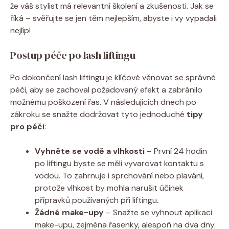
že váš stylist má relevantní školení a zkušenosti. Jak se
říká – svěřujte se jen těm nejlepším, abyste i vy vypadali
nejlíp!
Postup péče po lash liftingu
Po dokončení lash liftingu je klíčové věnovat se správné
péči, aby se zachoval požadovaný efekt a zabránilo
možnému poškození řas. V následujících dnech po
zákroku se snažte dodržovat tyto jednoduché
tipy
pro péči
:
Vyhněte se vodě a vlhkosti
– První 24 hodin
po liftingu byste se měli vyvarovat kontaktu s
vodou. To zahrnuje i sprchování nebo plavání,
protože vlhkost by mohla narušit účinek
přípravků používaných při liftingu.
Žádné make-upy
– Snažte se vyhnout aplikaci
make-upu, zejména řasenky, alespoň na dva dny.