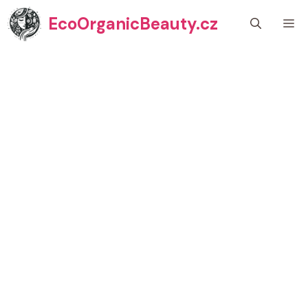
Přeskočit
EcoOrganicBeauty.cz
M
na
obsah