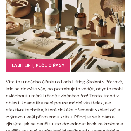
LASH LIFT
,
PÉČE O ŘASY
Vítejte u našeho článku o Lash Lifting Školení v Přerově,
kde se dozvíte vše, co potřebujete vědět, abyste mohli
ovládnout umění krásně zvlněných řas! Tento trend v
oblasti kosmetiky není pouze módní výstřelek, ale
efektivní technika, která dokáže přeměnit vzhled očí a
zvýraznit vaši přirozenou krásu. Připojte se k nám a
zjistěte, jak se naučit tuto dovednost krok za krokem a
rozšířit tak své profesionální možnosti v kosmetickém