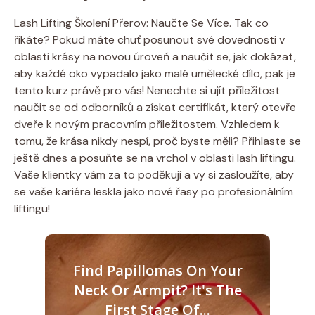
Lash Lifting Školení Přerov: Naučte Se Více. Tak co
říkáte? Pokud máte chuť posunout své dovednosti v
oblasti krásy na novou úroveň a naučit se, jak dokázat,
aby každé oko vypadalo jako malé umělecké dílo, pak je
tento kurz právě pro vás! Nenechte si ujít příležitost
naučit se od odborníků a získat certifikát, který otevře
dveře k novým pracovním příležitostem. Vzhledem k
tomu, že krása nikdy nespí, proč byste měli? Přihlaste se
ještě dnes a posuňte se na vrchol v oblasti lash liftingu.
Vaše klientky vám za to poděkují a vy si zasloužíte, aby
se vaše kariéra leskla jako nové řasy po profesionálním
liftingu!
Find Papillomas On Your
Neck Or Armpit? It's The
First Stage Of...