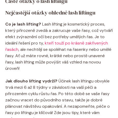
Časté otázky o lash liftingu
Nejčastější otázky ohledně lash liftingu
Co je lash lifting?
Lash lifting je kosmetický proces,
který přirozeně zvedá a zakrucuje vaše řasy, což vytváří
efekt zvýraznění očí bez potřeby umělých řas. Je to
ideální řešení pro ty,
kteří touží po krásně zakřivených
řasách
, ale nechtějí se spoléhat na řasenky nebo umělé
řasy. Ať už máte rovné, krátké nebo prostě unavené
řasy, lash lifting může povýšit váš vzhled na novou
úroveň!
Jak dlouho lifting vydrží?
Účinek lash liftingu obvykle
trvá mezi 6 až 8 týdny v závislosti na vaší péči a
přirozeném cyklu růstu řas. Po této době se vaše řasy
začnou vracet do původního stavu, takže je dobré
plánovat návštěvu opakování. A nezapomeňte, péče o
řasy po liftingu je klíčová! Zde jsou tipy, které vám