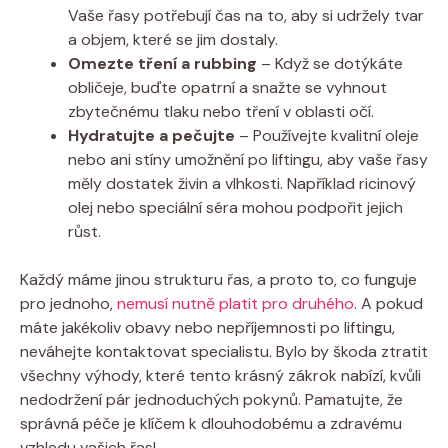
Vaše řasy potřebují čas na to, aby si udržely tvar
a objem, které se jim dostaly.
Omezte tření a rubbing
– Když se dotýkáte
obličeje, buďte opatrní a snažte se vyhnout
zbytečnému tlaku nebo tření v oblasti očí.
Hydratujte a pečujte
– Používejte kvalitní oleje
nebo ani stíny umožnění po liftingu, aby vaše řasy
měly dostatek živin a vlhkosti. Například ricinový
olej nebo speciální séra mohou podpořit jejich
růst.
Každý máme jinou strukturu řas, a proto to, co funguje
pro jednoho,
nemusí nutně platit pro druhého
. A pokud
máte jakékoliv obavy nebo nepříjemnosti po liftingu,
neváhejte kontaktovat specialistu. Bylo by škoda ztratit
všechny výhody, které tento krásný zákrok nabízí, kvůli
nedodržení pár jednoduchých pokynů. Pamatujte, že
správná péče je klíčem k dlouhodobému a zdravému
vzhledu vašich řas!