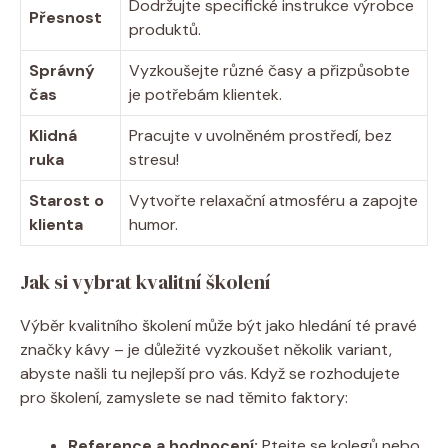
Dodržujte specifické instrukce výrobce
Přesnost
produktů.
Správný
Vyzkoušejte různé časy a přizpůsobte
čas
je potřebám klientek.
Klidná
Pracujte v uvolněném prostředí, bez
ruka
stresu!
Starost o
Vytvořte relaxační atmosféru a zapojte
klienta
humor.
Jak si vybrat kvalitní školení
Výběr kvalitního školení může být jako hledání té pravé
značky kávy – je důležité vyzkoušet několik variant,
abyste našli tu nejlepší pro vás. Když se rozhodujete
pro školení, zamyslete se nad těmito faktory:
Reference a hodnocení:
Ptejte se kolegů nebo