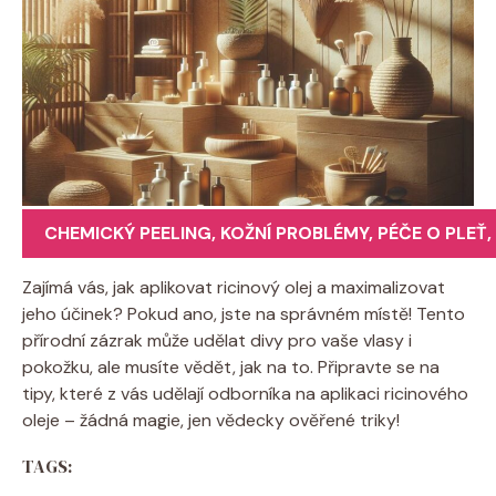
CHEMICKÝ PEELING
,
KOŽNÍ PROBLÉMY
,
PÉČE O PLEŤ
,
Zajímá vás, jak aplikovat ricinový olej a maximalizovat
jeho účinek? Pokud ano, jste na správném místě! Tento
přírodní zázrak může udělat divy pro vaše vlasy i
pokožku, ale musíte vědět, jak na to. Připravte se na
tipy, které z vás udělají odborníka na aplikaci ricinového
oleje – žádná magie, jen vědecky ověřené triky!
TAGS: