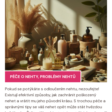
PÉČE O NEHTY
,
PROBLÉMY NEHTŮ
Pokud se potýkáte s odloučením nehtu, nezoufejte!
Existují efektivní způsoby, jak zachránit poškozený
nehet a vrátit mu jeho původní krásu. S trochou péče a
správnými tipy se váš nehet opět může stát hvězdou