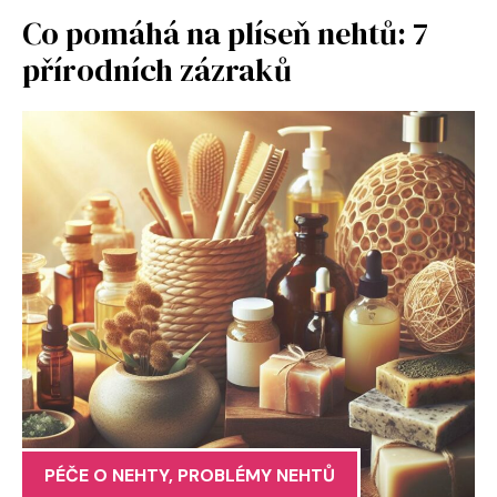
Co pomáhá na plíseň nehtů: 7
přírodních zázraků
PÉČE O NEHTY
,
PROBLÉMY NEHTŮ