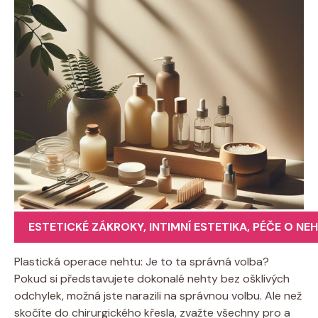
ESTETICKÉ ZÁKROKY
,
INTIMNÍ ESTETIKA
,
PÉČE O NE
Plastická operace nehtu: Je to ta správná volba?
Pokud si představujete dokonalé nehty bez ošklivých
odchylek, možná jste narazili na správnou volbu. Ale než
skočíte do chirurgického křesla, zvažte všechny pro a