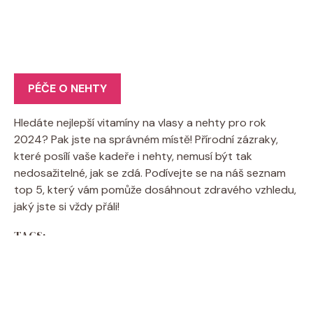
PÉČE O NEHTY
Hledáte nejlepší vitamíny na vlasy a nehty pro rok
2024? Pak jste na správném místě! Přírodní zázraky,
které posílí vaše kadeře i nehty, nemusí být tak
nedosažitelné, jak se zdá. Podívejte se na náš seznam
top 5, který vám pomůže dosáhnout zdravého vzhledu,
jaký jste si vždy přáli!
TAGS:
Bolest palce u nehtu: Okamžitá