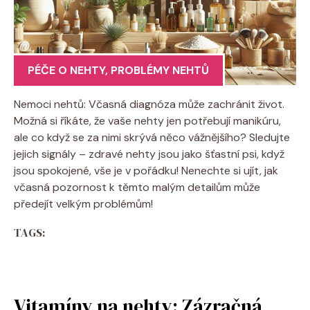
PÉČE O NEHTY
,
PROBLÉMY NEHTŮ
Nemoci nehtů: Včasná diagnóza může zachránit život.
Možná si říkáte, že vaše nehty jen potřebují manikúru,
ale co když se za nimi skrývá něco vážnějšího? Sledujte
jejich signály – zdravé nehty jsou jako šťastní psi, když
jsou spokojené, vše je v pořádku! Nenechte si ujít, jak
včasná pozornost k těmto malým detailům může
předejít velkým problémům!
TAGS:
Vitamíny na nehty: Zázračná