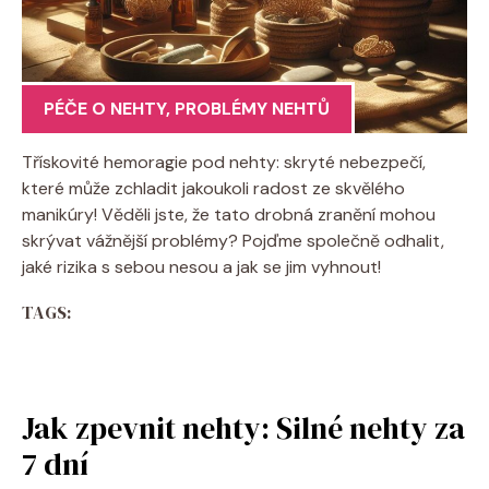
PÉČE O NEHTY
,
PROBLÉMY NEHTŮ
Třískovité hemoragie pod nehty: skryté nebezpečí,
které může zchladit jakoukoli radost ze skvělého
manikúry! Věděli jste, že tato drobná zranění mohou
skrývat vážnější problémy? Pojďme společně odhalit,
jaké rizika s sebou nesou a jak se jim vyhnout!
TAGS:
Jak zpevnit nehty: Silné nehty za
7 dní