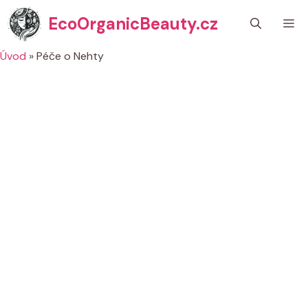
Přeskočit
EcoOrganicBeauty.cz
M
na
obsah
Úvod
»
Péče o Nehty