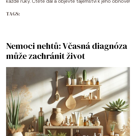
každé ruky. Čtěte dál a objevte tajemství k jeho obnově!
TAGS:
Nemoci nehtů: Včasná diagnóza
může zachránit život