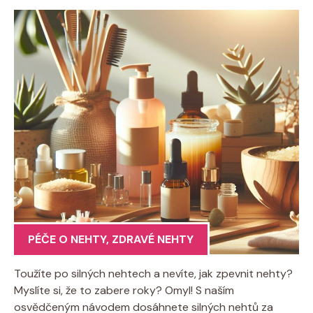
PÉČE O NEHTY
,
ZDRAVÉ NEHTY
Toužíte po silných nehtech a nevíte, jak zpevnit nehty?
Myslíte si, že to zabere roky? Omyl! S naším
osvědčeným návodem dosáhnete silných nehtů za