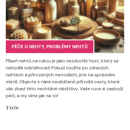
PÉČE O NEHTY
,
PROBLÉMY NEHTŮ
Plíseň nehtů na rukou je jako nezdvořilý host, který se
nehodlá odstěhovat! Pokud toužíte po zdravých
nehtech a přirozených metodách, jste na správném
místě. Objevte s námi osvědčené přírodní cesty, které
vás zbaví této nechtěné návštěvy. Vaše ruce si zaslouží
péči, a my víme jak na to!
TAGS: