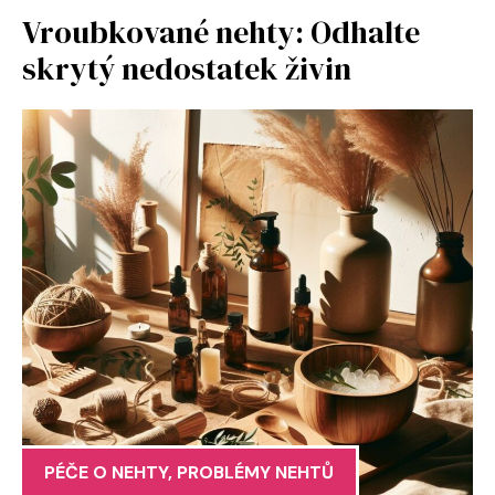
Vroubkované nehty: Odhalte
skrytý nedostatek živin
PÉČE O NEHTY
,
PROBLÉMY NEHTŮ