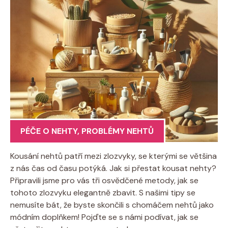
PÉČE O NEHTY
,
PROBLÉMY NEHTŮ
Kousání nehtů patří mezi zlozvyky, se kterými se většina
z nás čas od času potýká. Jak si přestat kousat nehty?
Připravili jsme pro vás tři osvědčené metody, jak se
tohoto zlozvyku elegantně zbavit. S našimi tipy se
nemusíte bát, že byste skončili s chomáčem nehtů jako
módním doplňkem! Pojďte se s námi podívat, jak se