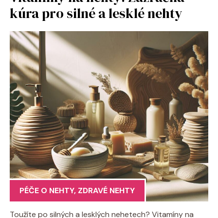
kúra pro silné a lesklé nehty
PÉČE O NEHTY
,
ZDRAVÉ NEHTY
Toužíte po silných a lesklých nehetech? Vitamíny na