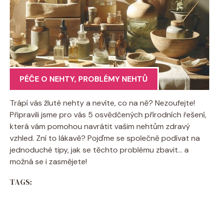
PÉČE O NEHTY
,
PROBLÉMY NEHTŮ
Trápí vás žluté nehty a nevíte, co na ně? Nezoufejte!
Připravili jsme pro vás 5 osvědčených přírodních řešení,
která vám pomohou navrátit vašim nehtům zdravý
vzhled. Zní to lákavě? Pojďme se společně podívat na
jednoduché tipy, jak se těchto problému zbavit… a
možná se i zasmějete!
TAGS: