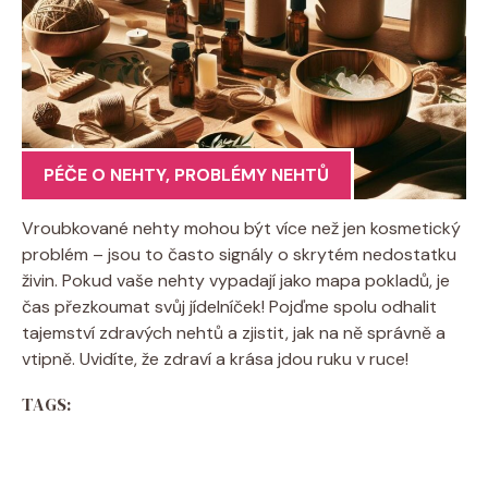
PÉČE O NEHTY
,
PROBLÉMY NEHTŮ
Vroubkované nehty mohou být více než jen kosmetický
problém – jsou to často signály o skrytém nedostatku
živin. Pokud vaše nehty vypadají jako mapa pokladů, je
čas přezkoumat svůj jídelníček! Pojďme spolu odhalit
tajemství zdravých nehtů a zjistit, jak na ně správně a
vtipně. Uvidíte, že zdraví a krása jdou ruku v ruce!
TAGS: