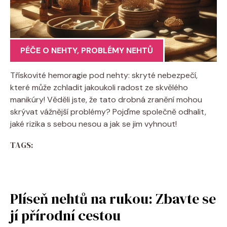
PÉČE O NEHTY
,
PROBLÉMY NEHTŮ
Třískovité hemoragie pod nehty: skryté nebezpečí,
které může zchladit jakoukoli radost ze skvělého
manikúry! Věděli jste, že tato drobná zranění mohou
skrývat vážnější problémy? Pojďme společně odhalit,
jaké rizika s sebou nesou a jak se jim vyhnout!
TAGS:
Plíseň nehtů na rukou: Zbavte se
jí přírodní cestou