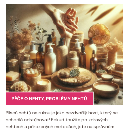
PÉČE O NEHTY
,
PROBLÉMY NEHTŮ
Plíseň nehtů na rukou je jako nezdvořilý host, který se
nehodlá odstěhovat! Pokud toužíte po zdravých
nehtech a přirozených metodách, jste na správném