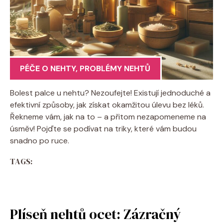
PÉČE O NEHTY
,
PROBLÉMY NEHTŮ
Bolest palce u nehtu? Nezoufejte! Existují jednoduché a
efektivní způsoby, jak získat okamžitou úlevu bez léků.
Řekneme vám, jak na to – a přitom nezapomeneme na
úsměv! Pojďte se podívat na triky, které vám budou
snadno po ruce.
TAGS:
Plíseň nehtů ocet: Zázračný