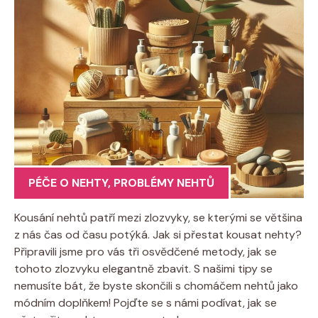
PÉČE O NEHTY
,
PROBLÉMY NEHTŮ
Kousání nehtů patří mezi zlozvyky, se kterými se většina
z nás čas od času potýká. Jak si přestat kousat nehty?
Připravili jsme pro vás tři osvědčené metody, jak se
tohoto zlozvyku elegantně zbavit. S našimi tipy se
nemusíte bát, že byste skončili s chomáčem nehtů jako
módním doplňkem! Pojďte se s námi podívat, jak se