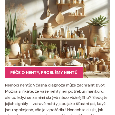
PÉČE O NEHTY
,
PROBLÉMY NEHTŮ
Nemoci nehtů: Včasná diagnóza může zachránit život.
Možná si říkáte, že vaše nehty jen potřebují manikúru,
ale co když se za nimi skrývá něco vážnějšího? Sledujte
jejich signály – zdravé nehty jsou jako šťastní psi, když
jsou spokojené, vše je v pořádku! Nenechte si ujít, jak