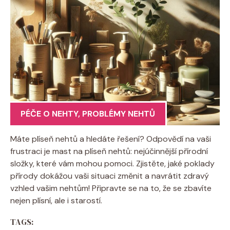
PÉČE O NEHTY
,
PROBLÉMY NEHTŮ
Máte plíseň nehtů a hledáte řešení? Odpovědí na vaši
frustraci je mast na plíseň nehtů: nejúčinnější přírodní
složky, které vám mohou pomoci. Zjistěte, jaké poklady
přírody dokážou vaši situaci změnit a navrátit zdravý
vzhled vašim nehtům! Připravte se na to, že se zbavíte
nejen plísní, ale i starostí.
TAGS: