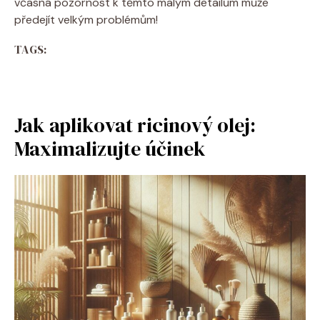
včasná pozornost k těmto malým detailům může
předejít velkým problémům!
TAGS:
Jak aplikovat ricinový olej:
Maximalizujte účinek