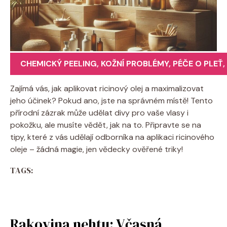
CHEMICKÝ PEELING
,
KOŽNÍ PROBLÉMY
,
PÉČE O PLEŤ
,
Zajímá vás, jak aplikovat ricinový olej a maximalizovat
jeho účinek? Pokud ano, jste na správném místě! Tento
přírodní zázrak může udělat divy pro vaše vlasy i
pokožku, ale musíte vědět, jak na to. Připravte se na
tipy, které z vás udělají odborníka na aplikaci ricinového
oleje – žádná magie, jen vědecky ověřené triky!
TAGS:
Rakovina nehtu: Včasná