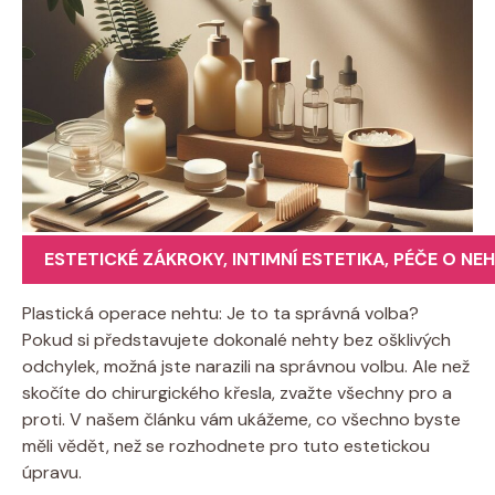
ESTETICKÉ ZÁKROKY
,
INTIMNÍ ESTETIKA
,
PÉČE O NE
Plastická operace nehtu: Je to ta správná volba?
Pokud si představujete dokonalé nehty bez ošklivých
odchylek, možná jste narazili na správnou volbu. Ale než
skočíte do chirurgického křesla, zvažte všechny pro a
proti. V našem článku vám ukážeme, co všechno byste
měli vědět, než se rozhodnete pro tuto estetickou
úpravu.