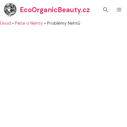
Přeskočit
EcoOrganicBeauty.cz
M
na
obsah
Úvod
»
Péče o Nehty
»
Problémy Nehtů