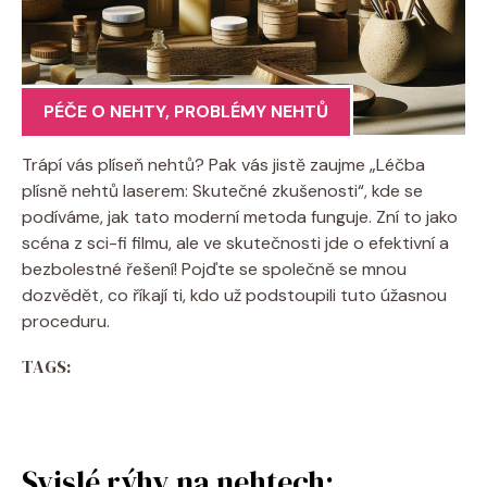
PÉČE O NEHTY
,
PROBLÉMY NEHTŮ
Trápí vás plíseň nehtů? Pak vás jistě zaujme „Léčba
plísně nehtů laserem: Skutečné zkušenosti“, kde se
podíváme, jak tato moderní metoda funguje. Zní to jako
scéna z sci-fi filmu, ale ve skutečnosti jde o efektivní a
bezbolestné řešení! Pojďte se společně se mnou
dozvědět, co říkají ti, kdo už podstoupili tuto úžasnou
proceduru.
TAGS:
Svislé rýhy na nehtech: