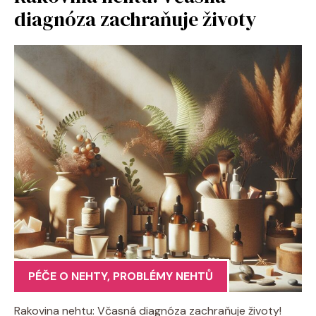
diagnóza zachraňuje životy
PÉČE O NEHTY
,
PROBLÉMY NEHTŮ
Rakovina nehtu: Včasná diagnóza zachraňuje životy!