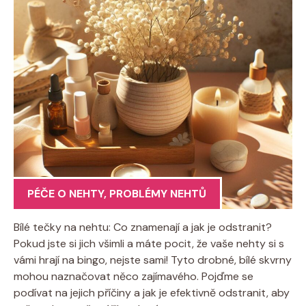
PÉČE O NEHTY
,
PROBLÉMY NEHTŮ
Bílé tečky na nehtu: Co znamenají a jak je odstranit?
Pokud jste si jich všimli a máte pocit, že vaše nehty si s
vámi hrají na bingo, nejste sami! Tyto drobné, bílé skvrny
mohou naznačovat něco zajímavého. Pojďme se
podívat na jejich příčiny a jak je efektivně odstranit, aby