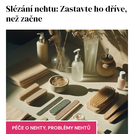
Slézání nehtu: Zastavte ho dříve,
než začne
PÉČE O NEHTY
,
PROBLÉMY NEHTŮ