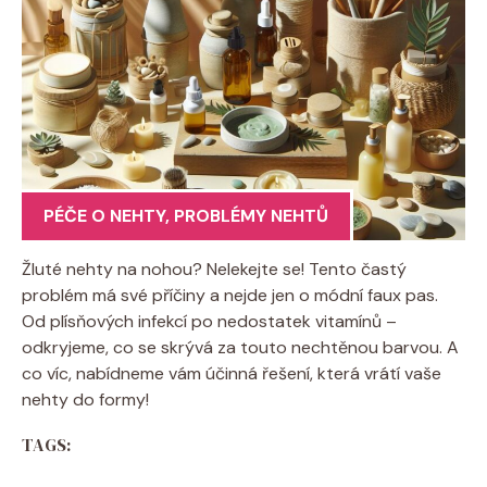
PÉČE O NEHTY
,
PROBLÉMY NEHTŮ
Žluté nehty na nohou? Nelekejte se! Tento častý
problém má své příčiny a nejde jen o módní faux pas.
Od plísňových infekcí po nedostatek vitamínů –
odkryjeme, co se skrývá za touto nechtěnou barvou. A
co víc, nabídneme vám účinná řešení, která vrátí vaše
nehty do formy!
TAGS: