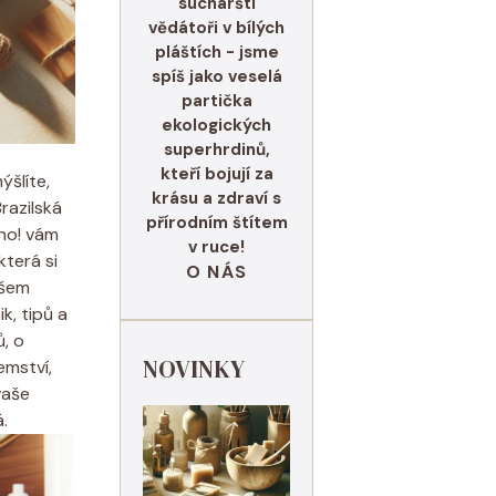
sucharští
vědátoři v bílých
pláštích - jsme
spíš jako veselá
partička
ekologických
superhrdinů,
kteří bojují za
ýšlíte,
krásu a zdraví s
razilská
přírodním štítem
eno! vám
v ruce!
která si
O NÁS
ašem
k, tipů a
, o
NOVINKY
emství,
vaše
.