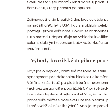
tváři! Přesto však mnozí klienti popisují pocit ú
čerstvosti, který přichází po aplikaci.
Zajímavostí je, že brazilská depilace se stala p
na začátku 90. let v USA, kdy si ji oblíbily celeb
později i široká veřejnost. Pokud se rozhodnet
tuto metodu, doporučuje se vyhledat kvalifik
salon s dobrými recenzemi, aby vaše zkušenos
nejpříjemnější.
– Výhody brazilské depilace pro 
Když jde o depilaci, brazilská metoda se stala
synonymem pro dokonalou hladkost a komfor
Většina z nás touží po pleti, která je nejen jem
také bez zarudnutí a podráždění. A právě tad
brazilská depilace skvěle vyniká! Víte, že po té
proceduře můžete očekávat úžasně hladkou 
která vydrží až několik týdnů? Ano, je to pravd