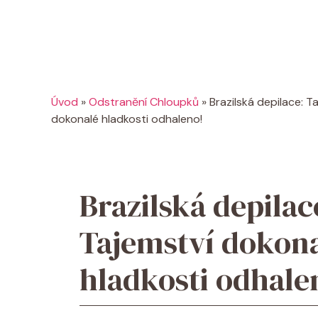
Úvod
»
Odstranění Chloupků
»
Brazilská depilace: T
dokonalé hladkosti odhaleno!
Brazilská depilac
Tajemství dokon
hladkosti odhale