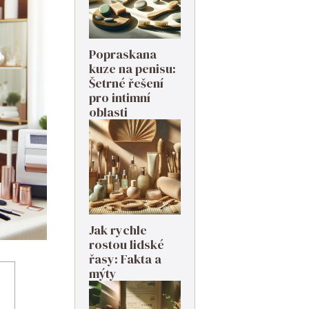
Popraskana
kuze na penisu:
Šetrné řešení
pro intimní
oblasti
Jak rychle
rostou lidské
řasy: Fakta a
mýty