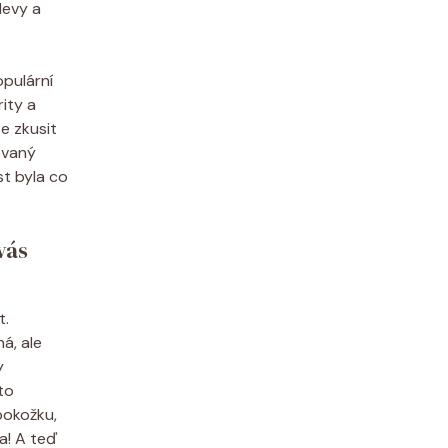
levy a
opulární
rity a
e zkusit
ovaný
t byla co
vás
t.
ná, ale
y
to
pokožku,
a! A teď