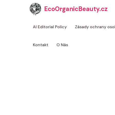
Přeskočit
EcoOrganicBeauty.cz
na
obsah
AI Editorial Policy
Zásady ochrany oso
Kontakt
O Nás