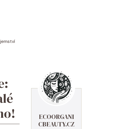
ajemství
e:
alé
no!
ECOORGANI
CBEAUTY.CZ