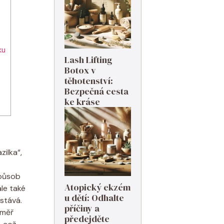
ku
Lash Lifting
Botox v
těhotenství:
Bezpečná cesta
ke kráse
zilka“,
způsob
Atopický ekzém
ale také
u dětí: Odhalte
stává.
příčiny a
éměř
předejděte