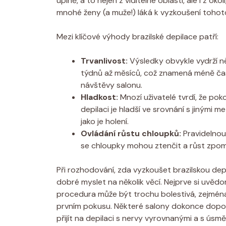
úplně, a to nejen z viditelné oblasti, ale i z okolí
mnohé ženy (a muže!) láká k vyzkoušení tohot
Mezi klíčové výhody brazilské depilace patří:
Trvanlivost:
Výsledky obvykle vydrží ně
týdnů až měsíců, což znamená méně ča
návštěvy salonu.
Hladkost:
Mnozí uživatelé tvrdí, že pok
depilaci je hladší ve srovnání s jinými m
jako je holení.
Ovládání růstu chloupků:
Pravidelnou
se chloupky mohou ztenčit a růst zpoma
Při rozhodování, zda vyzkoušet brazilskou depil
dobré myslet na několik věcí. Nejprve si uvědo
procedura může být trochu bolestivá, zejména
prvním pokusu. Některé salony dokonce dopor
přijít na depilaci s nervy vyrovnanými a s ús