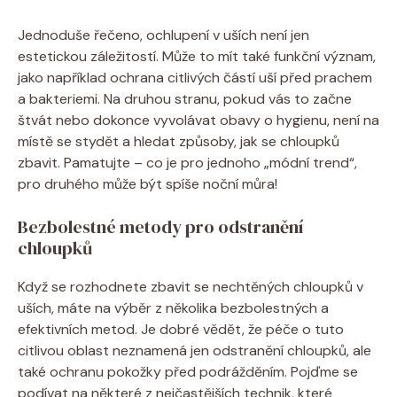
Jednoduše řečeno, ochlupení v uších není jen
estetickou záležitostí. Může to mít také funkční význam,
jako například ochrana citlivých částí uší před prachem
a bakteriemi. Na druhou stranu, pokud vás to začne
štvát nebo dokonce vyvolávat obavy o hygienu, není na
místě se stydět a hledat způsoby, jak se chloupků
zbavit. Pamatujte – co je pro jednoho „módní trend“,
pro druhého může být spíše noční můra!
Bezbolestné metody pro odstranění
chloupků
Když se rozhodnete zbavit se nechtěných chloupků v
uších, máte na výběr z několika bezbolestných a
efektivních metod. Je dobré vědět, že péče o tuto
citlivou oblast neznamená jen odstranění chloupků, ale
také ochranu pokožky před podrážděním. Pojďme se
podívat na některé z nejčastějších technik, které