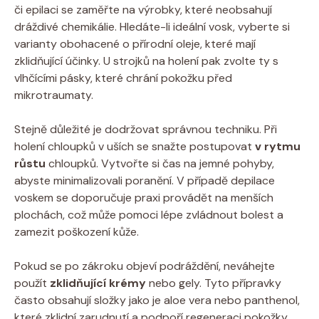
či epilaci se zaměřte na výrobky, které neobsahují
dráždivé chemikálie. Hledáte-li ideální vosk, vyberte si
varianty obohacené o přírodní oleje, které mají
zklidňující účinky. U strojků na holení pak zvolte ty s
vlhčícími pásky, které chrání pokožku před
mikrotraumaty.
Stejně důležité je dodržovat správnou techniku. Při
holení chloupků v uších se snažte postupovat
v rytmu
růstu
chloupků. Vytvořte si čas na jemné pohyby,
abyste minimalizovali poranění. V případě depilace
voskem se doporučuje praxi provádět na menších
plochách, což může pomoci lépe zvládnout bolest a
zamezit poškození kůže.
Pokud se po zákroku objeví podráždění, neváhejte
použít
zklidňující krémy
nebo gely. Tyto přípravky
často obsahují složky jako je aloe vera nebo panthenol,
které zklidní zarudnutí a podpoří regeneraci pokožky.