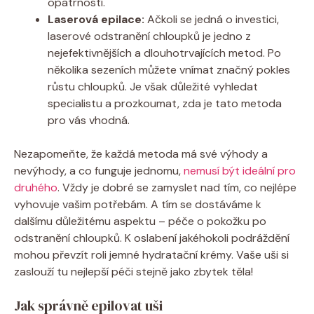
opatrností.
Laserová epilace:
Ačkoli se jedná o investici,
laserové odstranění chloupků je jedno z
nejefektivnějších a dlouhotrvajících metod. Po
několika sezeních můžete vnímat značný pokles
růstu chloupků. Je však důležité vyhledat
specialistu a prozkoumat, zda je tato metoda
pro vás vhodná.
Nezapomeňte, že každá metoda má své výhody a
nevýhody, a co funguje jednomu,
nemusí být ideální pro
druhého
. Vždy je dobré se zamyslet nad tím, co nejlépe
vyhovuje vašim potřebám. A tím se dostáváme k
dalšímu důležitému aspektu – péče o pokožku po
odstranění chloupků. K oslabení jakéhokoli podráždění
mohou převzít roli jemné hydratační krémy. Vaše uši si
zaslouží tu nejlepší péči stejně jako zbytek těla!
Jak správně epilovat uši