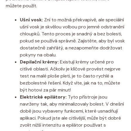
můžete použít.
Ušní vosk:
Zní to možná překvapivě, ale speciální
ušní vosk je skvělou volbou pro jemné odstranění
chloupků. Tento proces je snadný a bez bolesti,
pokud se používá správně. Zajistěte, aby byl vosk
dostatečně zahřátý, a nezapomeňte dodržovat
pokyny na obalu.
Depilační krémy:
Existují krémy určené pro
citlivé oblasti. Ačkoliv je klíčové provést nejprve
test na malé ploše pleti, je to často rychlé a
bezbolestné řešení. Když víte, jak na to, můžete
být hotovi za pár minut!
Elektrické epilátory:
Tyto přístroje jsou
navrženy tak, aby minimalizovaly bolest. V dnešní
době jsou vybaveny funkcemi, které usnadňují
aplikaci. Pokud jste ale citlivější, může být dobré
zvolit nižší intenzitu a epilátor používat s