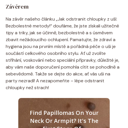
Závěrem
Na závěr našeho článku „Jak odstranit chloupky z uší:
Bezbolestné metody!“ doufáme, že jste získali užitečné
tipy a triky, jak se účinně, bezbolestně a s úsměvem
zbavit nežádoucího ochlupení. Pamatujte, že zdraví a
hygiena jsou na prvním místě a pořádná péče o uši je
součástí celkového osobního stylu. Ať už zvolíte
stříhání, voskování nebo speciální přípravky, důležité je,
aby vám naše doporučení pomohla cítit se pohodlně a
sebevědomě. Takže se dejte do akce, ať vás uši na
party nezradí! A nezapomeňte – lépe odstranit
chloupky než strach!
Find Papillomas On Your
Neck Or Armpit? It's The