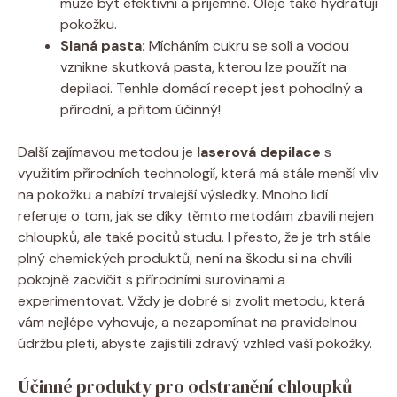
může být efektivní a příjemné. Oleje také hydratují
pokožku.
Slaná pasta:
Mícháním cukru se solí a vodou
vznikne skutková pasta, kterou lze použít na
depilaci. Tenhle domácí recept jest pohodlný a
přírodní, a přitom účinný!
Další zajímavou metodou je
laserová depilace
s
využitím přírodních technologií, která má stále menší vliv
na pokožku a nabízí trvalejší výsledky. Mnoho lidí
referuje o tom, jak se díky těmto metodám zbavili nejen
chloupků, ale také pocitů studu. I přesto, že je trh stále
plný chemických produktů, není na škodu si na chvíli
pokojně zacvičit s přírodními surovinami a
experimentovat. Vždy je dobré si zvolit metodu, která
vám nejlépe vyhovuje, a nezapomínat na pravidelnou
údržbu pleti, abyste zajistili zdravý vzhled vaší pokožky.
Účinné produkty pro odstranění chloupků