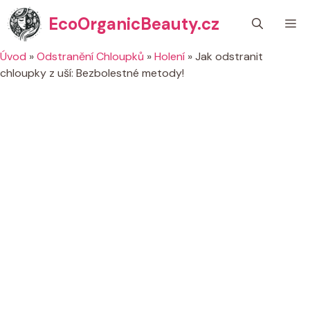
Přeskočit
EcoOrganicBeauty.cz
M
na
obsah
Úvod
»
Odstranění Chloupků
»
Holení
»
Jak odstranit
chloupky z uší: Bezbolestné metody!