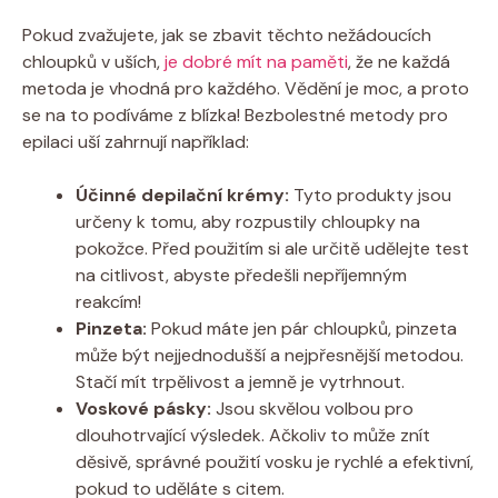
Pokud zvažujete, jak se zbavit těchto nežádoucích
chloupků v uších,
je dobré mít na paměti
, že ne každá
metoda je vhodná pro každého. Vědění je moc, a proto
se na to podíváme z blízka! Bezbolestné metody pro
epilaci uší zahrnují například:
Účinné depilační krémy:
Tyto produkty jsou
určeny k tomu, aby rozpustily chloupky na
pokožce. Před použitím si ale určitě udělejte test
na citlivost, abyste předešli nepříjemným
reakcím!
Pinzeta:
Pokud máte jen pár chloupků, pinzeta
může být nejjednodušší a nejpřesnější metodou.
Stačí mít trpělivost a jemně je vytrhnout.
Voskové pásky:
Jsou skvělou volbou pro
dlouhotrvající výsledek. Ačkoliv to může znít
děsivě, správné použití vosku je rychlé a efektivní,
pokud to uděláte s citem.