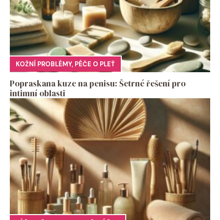
KOŽNÍ PROBLÉMY
,
PÉČE O PLEŤ
Popraskana kuze na penisu: Šetrné řešení pro
intimní oblasti