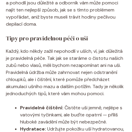
a pohodlí jsou důležité a odborník vám může pomoci
najít ten nejlepší způsob, jak se s tímto problémem
vypořádat, aniž byste museli trávit hodiny pečlivou
depilací doma.
Tipy pro pravidelnou péči o uši
Každý, kdo někdy zažil nepohodlí v uších, ví, jak důležitá
je pravidelná péče. Tak jak se staráme o čistotu našich
zubů nebo vlasů, měli bychom nezapomínat ani na uši.
Pravidelná údržba může zahrnovat nejen odstranění
chloupků, ale i čištění, které pomůže předcházet
akumulaci ušního mazu a dalším potížím. Tady je několik
jednoduchých tipů, které vám mohou pomoci.
Pravidelné čištění:
Čistěte uši jemně, nejlépe s
vatovými tyčinkami, ale buďte opatrní — příliš
hluboké zavádění může být nebezpečné.
Hydratace:
Udržujte pokožku uší hydratovanou,