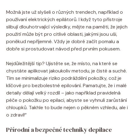
Možná jste už slyšeli o různých trendech, například o
používaní elektrických epilátorů. I když tyto přístroje
slibují dlouhotrvající výsledky, mějte na paměti, že jejich
použití může být pro citlivé oblasti, jakými jsou uši,
poněkud nepříjemné. Vždy je dobré začít pomalu a
dobře si prostudovat návod před prvním pokusem.
Nejdůležitější tip? Ujistěte se, že místo, na které se
chystáte aplikovat jakoukoliv metodu, je čisté a suché.
Tím se minimalizuje riziko podráždění pokožky, což je
klíčové pro bezbolestné epilování. Pamatujte, že i malé
detaily dělají velký rozdíl – jako například pravidelná
péče o pokožku po epilaci, abyste se vyhnuli zarůstání
chloupků. Takhle to bude nejen o pěkném vzhledu, ale i
o zdraví!“
Přírodní a bezpečné techniky depilace