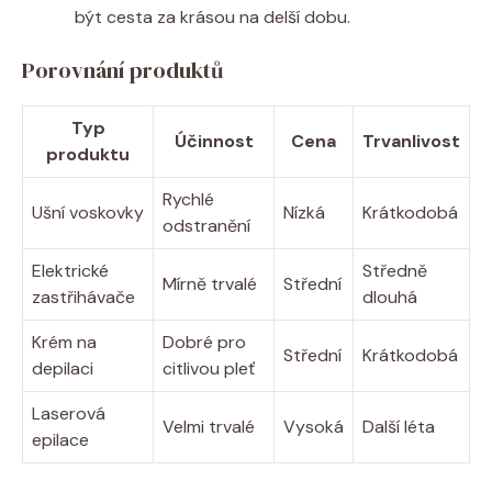
být cesta za krásou na delší dobu.
Porovnání produktů
Typ
Účinnost
Cena
Trvanlivost
produktu
Rychlé
Ušní voskovky
Nízká
Krátkodobá
odstranění
Elektrické
Středně
Mírně trvalé
Střední
zastřihávače
dlouhá
Krém na
Dobré pro
Střední
Krátkodobá
depilaci
citlivou pleť
Laserová
Velmi trvalé
Vysoká
Další léta
epilace