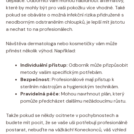
depilace. Odborníci vám mohou nabídnout alternativy,
které by mohly být pro vaši pokožku více vhodné. Také
pokud se obáváte o možná infekční rizika přidružené s
neodborným odstraněním chloupků, je lepší mít jistotu
a nechat to na profesionálech.
Návštěva dermatologa nebo kosmetičky vám může
přinést několik výhod. Například:
Individuální přístup:
Odborník může přizpůsobit
metody vašim specifickým potřebám.
Bezpečnost:
Profesionálové mají přístup k
sterilním nástrojům a hygienickým technikám.
Pravidelná péče:
Mohou navrhnout plán, který
pomůže předcházet dalšímu nežádoucímu růstu.
Takže pokud se někdy ocitnete v pochybnostech a
budete mít pocit, že se vaše uši potřebují profesionálně
postarat, nebuďte na vážkách! Koneckonců, váš vzhled