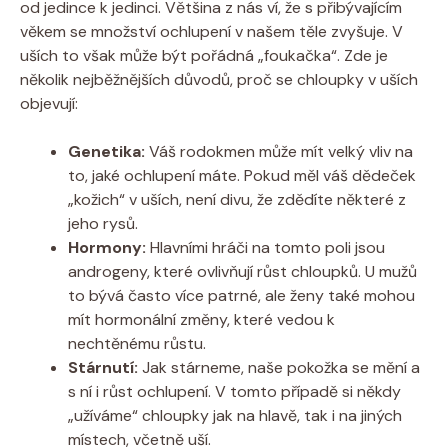
od jedince k jedinci. Většina z nás ví, že s přibývajícím
věkem se množství ochlupení v našem těle zvyšuje. V
uších to však může být pořádná „foukačka“. Zde je
několik nejběžnějších důvodů, proč se chloupky v uších
objevují:
Genetika:
Váš rodokmen může mít velký vliv na
to, jaké ochlupení máte. Pokud měl váš dědeček
„kožich“ v uších, není divu, že zdědíte některé z
jeho rysů.
Hormony:
Hlavními hráči na tomto poli jsou
androgeny, které ovlivňují růst chloupků. U mužů
to bývá často více patrné, ale ženy také mohou
mít hormonální změny, které vedou k
nechtěnému růstu.
Stárnutí:
Jak stárneme, naše pokožka se mění a
s ní i růst ochlupení. V tomto případě si někdy
„užíváme“ chloupky jak na hlavě, tak i na jiných
místech, včetně uší.