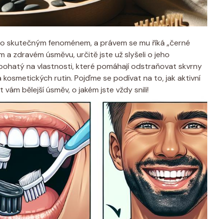
stalo skutečným fenoménem, a právem se mu říká „černé
m a zdravém úsměvu, určitě jste už slyšeli o jeho
 bohatý na vlastnosti, které pomáhají odstraňovat skvrny
 kosmetických rutin. Pojďme se podívat na to, jak aktivní
vám bělejší úsměv, o jakém jste vždy snili!