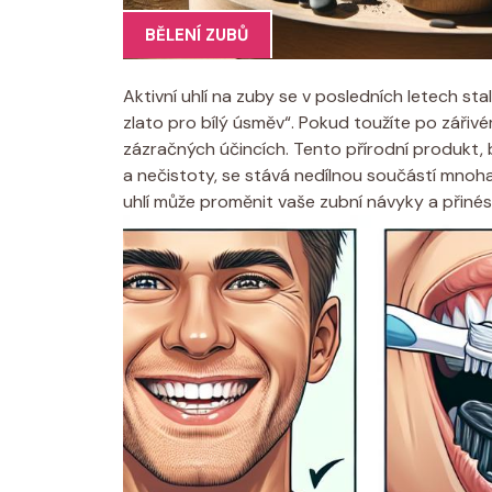
BĚLENÍ ZUBŮ
Aktivní uhlí na zuby se v posledních letech 
zlato pro bílý úsměv“. Pokud toužíte po zářivé
zázračných účincích. Tento přírodní produkt,
a nečistoty, se stává nedílnou součástí mnoha
uhlí může proměnit vaše zubní návyky a přinést 