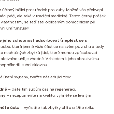
ko účinný bělicí prostředek pro zuby. Možná vás překvapí,
mácí péči, ale také v tradiční medicíně. Tento černý prášek,
i vlastnostmi, se teď stal oblíbeným pomocníkem při
vní uhlí funguje?
 je jeho schopnost adsorbovat (neplést se s
houba, která jemně váže částice na svém povrchu a tedy
ete nechtěných zbytků jídel, které mohou způsobovat
 aktivního uhlí je vhodné. Vzhledem k jeho abrazivnímu
nepoškodili zubní sklovinu.
 ústní hygieny, zvažte následující tipy:
ýdně
– dáte tím zubům čas na regeneraci.
aný
– nezapomeňte na kvalitu, vyhněte se levným
hněte ústa
– vyčistíte tak zbytky uhlí a snížíte riziko