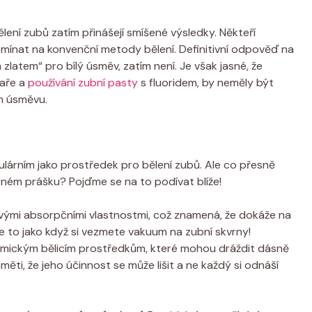
ělení zubů zatím přinášejí smíšené výsledky. Někteří
mínat na konvenční metody bělení. Definitivní odpověď na
 zlatem“ pro bílý úsměv, zatím není. Je však jasné, že
baře a
používání zubní pasty
s fluoridem, by neměly být
m úsměvu.
pulárním jako prostředek pro bělení zubů. Ale co přesně
erném prášku? Pojďme se na to podívat blíže!
svými absorpčními vlastnostmi, což znamená, že dokáže na
e to jako když si vezmete vakuum na zubní skvrny!
 chemickým bělicím prostředkům, které mohou dráždit dásně
měti, že jeho účinnost se může lišit a ne každý si odnáší