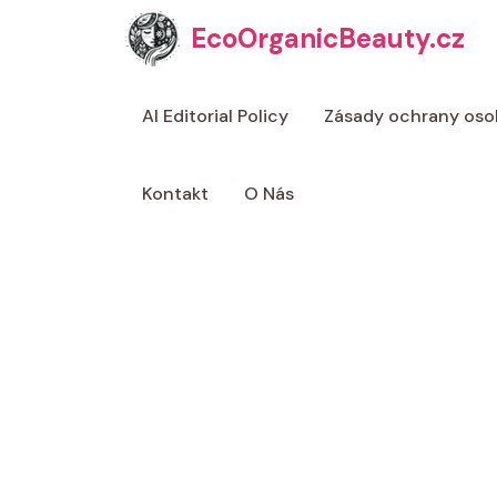
Přeskočit
EcoOrganicBeauty.cz
na
obsah
AI Editorial Policy
Zásady ochrany oso
Kontakt
O Nás