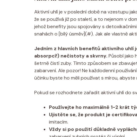
Aktivní uhlí je v poslední době na vzestupu ja
že se používá již po staletí, a to nejenom v do
jehož benefity jsou spojovány s detoxikačním
snahách o [bílý úsměv](#). Jak ale vlastně akti
Jedním z hlavních benefitů aktivního uhlí
absorpcí!) nečistoty a skvrny.
Působí jako 
šetrně čistí zuby. Tímto způsobem se zbavuj
zabarvení. Ale pozor! Ne každodenní používání
účinku byste ho měli používat s mírou, abyste 
Pokud se rozhodnete zařadit aktivní uhlí do své
Používejte ho maximálně 1-2 krát t
Ujistěte se, že produkt je certifikov
imitacím.
Vždy si po použití důkladně vyplác
zabarvení zubních protéz či výplní.