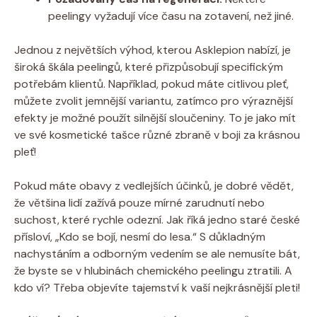
peelingy vyžadují více času na zotavení, než jiné.
Jednou z největších výhod, kterou Asklepion nabízí, je
široká škála peelingů, které přizpůsobují specifickým
potřebám klientů. Například, pokud máte citlivou pleť,
můžete zvolit jemnější variantu, zatímco pro výraznější
efekty je možné použít silnější sloučeniny. To je jako mít
ve své kosmetické tašce různé zbraně v boji za krásnou
pleť!
Pokud máte obavy z vedlejších účinků, je dobré vědět,
že většina lidí zažívá pouze mírné zarudnutí nebo
suchost, které rychle odezní. Jak říká jedno staré české
přísloví, „Kdo se bojí, nesmí do lesa.“ S důkladným
nachystáním a odborným vedením se ale nemusíte bát,
že byste se v hlubinách chemického peelingu ztratili. A
kdo ví? Třeba objevíte tajemství k vaší nejkrásnější pleti!