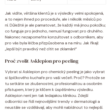
Jak vidíte, většina klientů je s výsledky velmi spokojená,
a to nejen ihned po proceduře, ale i několik měsíců po
ní. Důležité je ale pamatovat, že každý má jinou pokožku;
co funguje pro jednoho, nemusí fungovat pro druhého.
Nakonec nezapomeňte konzultovat s odborníkem, aby
pro vás byla léčba přizpůsobena a na míru. Jak říkají:
„lepší být pravdivý než cítit se zklamán!“
Proč zvolit Asklepion pro peeling
Vybrat si Asklepion pro chemický peeling je jako vybrat
si špičkového kuchaře pro vaši večeři. Proč? Protože se
tu setkáte se zkušenostmi, profesionalitou a osobním
přístupem, který je klíčem k úspěšnému výsledku.
Asklepion není jen tak ledajakou klinikou. Zdejší
odborníci se řídí nejnovějšími trendy v dermatologii a
neustále se vzdělávají, aby mohli nabídnout to nejlepší.