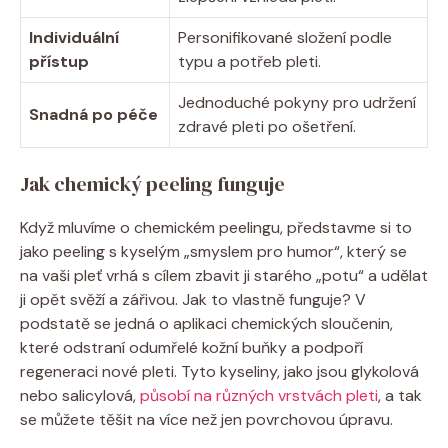
Individuální
Personifikované složení podle
přístup
typu a potřeb pleti.
Jednoduché pokyny pro udržení
Snadná po péče
zdravé pleti po ošetření.
Jak chemický peeling funguje
Když mluvíme o chemickém peelingu, představme si to
jako peeling s kyselým „smyslem pro humor“, který se
na vaši pleť vrhá s cílem zbavit ji starého „potu“ a udělat
ji opět svěží a zářivou. Jak to vlastně funguje? V
podstatě se jedná o aplikaci chemických sloučenin,
které odstraní odumřelé kožní buňky a podpoří
regeneraci nové pleti. Tyto kyseliny, jako jsou glykolová
nebo salicylová,
působí na různých vrstvách pleti
, a tak
se můžete těšit na více než jen povrchovou úpravu.