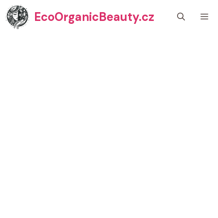
Přeskočit
EcoOrganicBeauty.cz
M
na
obsah