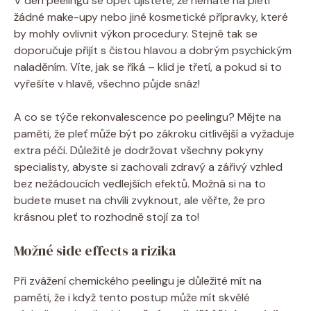
V den peelingu se opět ujistěte, že nemáte na pleti
žádné make-upy nebo jiné kosmetické přípravky, které
by mohly ovlivnit výkon procedury. Stejně tak se
doporučuje přijít s čistou hlavou a dobrým psychickým
naladěním. Víte, jak se říká – klid je třetí, a pokud si to
vyřešíte v hlavě, všechno půjde snáz!
A co se týče rekonvalescence po peelingu? Mějte na
paměti, že pleť může být po zákroku citlivější a vyžaduje
extra péči. Důležité je dodržovat všechny pokyny
specialisty, abyste si zachovali zdravý a zářivý vzhled
bez nežádoucích vedlejších efektů. Možná si na to
budete muset na chvíli zvyknout, ale věřte, že pro
krásnou pleť to rozhodně stojí za to!
Možné side effects a rizika
Při zvážení chemického peelingu je důležité mít na
paměti, že i když tento postup může mít skvělé