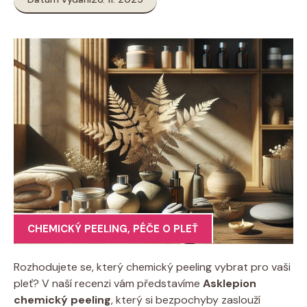
CHEMICKÝ PEELING
,
PÉČE O PLEŤ
Rozhodujete se, který chemický peeling vybrat pro vaši
pleť? V naší recenzi vám představíme
Asklepion
chemický peeling
, který si bezpochyby zaslouží