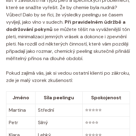
lišit v závislosti na typu pleti a specifických problémech,
které se snažíte vyřešit. Že by chemie byla nudná?
Vůbec! Dalo by se říci, že výsledky peelingu se časem
vyvíjejí, jako víno v sudech.
Při pravidelném údržbě a
dodržování pokynů
se můžete těšit na vyváženější tón
pleti, minimalizaci jemných vrásek a dokonce i zpevnění
pleti. Na rozdíl od některých činností, které vám později
připadají jako rozmar, chemický peeling skutečně přináší
měřitelný přínos na dlouhé období.
Pokud zajímá vás, jak si vedou ostatní klienti po zákroku,
zde je malý vzorek zkušeností:
Jméno
Síla peelingu
Spokojenost
Martina
Střední
⭐⭐⭐⭐⭐
Petr
Silný
⭐⭐⭐⭐
Klara
Lehký
⭐⭐⭐⭐⭐