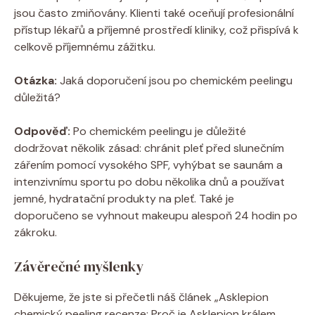
jsou často zmiňovány. Klienti také oceňují profesionální
přístup lékařů a příjemné prostředí kliniky, což přispívá k
celkově příjemnému zážitku.
Otázka:
Jaká doporučení jsou po chemickém peelingu
důležitá?
Odpověď:
Po chemickém peelingu je důležité
dodržovat několik zásad: chránit pleť před slunečním
zářením pomocí vysokého SPF, vyhýbat se saunám a
intenzivnímu sportu po dobu několika dnů a používat
jemné, hydratační produkty na pleť. Také je
doporučeno se vyhnout makeupu alespoň 24 hodin po
zákroku.
Závěrečné myšlenky
Děkujeme, že jste si přečetli náš článek „Asklepion
chemický peeling recenze: Proč je Asklepion králem