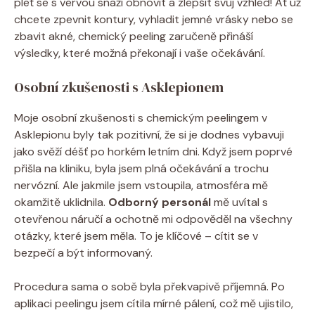
pleť se s vervou snaží obnovit a zlepšit svůj vzhled! Ať už
chcete zpevnit kontury, vyhladit jemné vrásky nebo se
zbavit akné, chemický peeling zaručeně přináší
výsledky, které možná překonají i vaše očekávání.
Osobní zkušenosti s Asklepionem
Moje osobní zkušenosti s chemickým peelingem v
Asklepionu byly tak pozitivní, že si je dodnes vybavuji
jako svěží déšť po horkém letním dni. Když jsem poprvé
přišla na kliniku, byla jsem plná očekávání a trochu
nervózní. Ale jakmile jsem vstoupila, atmosféra mě
okamžitě uklidnila.
Odborný personál
mě uvítal s
otevřenou náručí a ochotně mi odpověděl na všechny
otázky, které jsem měla. To je klíčové – cítit se v
bezpečí a být informovaný.
Procedura sama o sobě byla překvapivě příjemná. Po
aplikaci peelingu jsem cítila mírné pálení, což mě ujistilo,