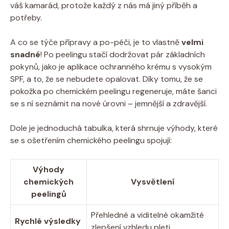
váš kamarád, protože každý z nás má jiný příběh a
potřeby.
A co se týče přípravy a po-péči, je to vlastně
velmi
snadné
! Po peelingu stačí dodržovat pár základních
pokynů, jako je aplikace ochranného krému s vysokým
SPF, a to, že se nebudete opalovat. Díky tomu, že se
pokožka po chemickém peelingu regeneruje, máte šanci
se s ní seznámit na nové úrovni – jemnější a zdravější.
Dole je jednoduchá tabulka, která shrnuje výhody, které
se s ošetřením chemického peelingu spojují:
Výhody
chemických
Vysvětlení
peelingů
Přehledné a viditelné okamžité
Rychlé výsledky
zlepšení vzhledu pleti.