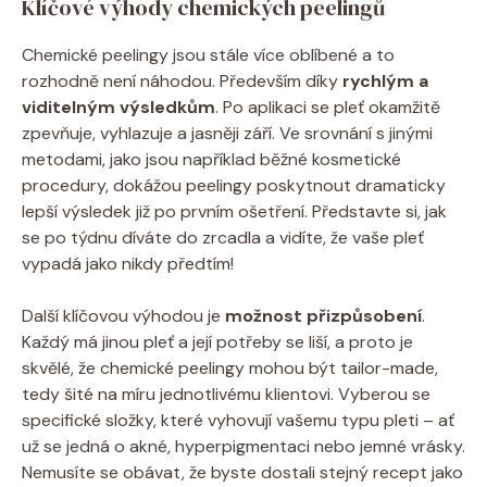
Klíčové výhody chemických peelingů
Chemické peelingy jsou stále více oblíbené a to
rozhodně není náhodou. Především díky
rychlým a
viditelným výsledkům
. Po aplikaci se pleť okamžitě
zpevňuje, vyhlazuje a jasněji září. Ve srovnání s jinými
metodami, jako jsou například běžné kosmetické
procedury, dokážou peelingy poskytnout dramaticky
lepší výsledek již po prvním ošetření. Představte si, jak
se po týdnu díváte do zrcadla a vidíte, že vaše pleť
vypadá jako nikdy předtím!
Další klíčovou výhodou je
možnost přizpůsobení
.
Každý má jinou pleť a její potřeby se liší, a proto je
skvělé, že chemické peelingy mohou být tailor-made,
tedy šité na míru jednotlivému klientovi. Vyberou se
specifické složky, které vyhovují vašemu typu pleti – ať
už se jedná o akné, hyperpigmentaci nebo jemné vrásky.
Nemusíte se obávat, že byste dostali stejný recept jako