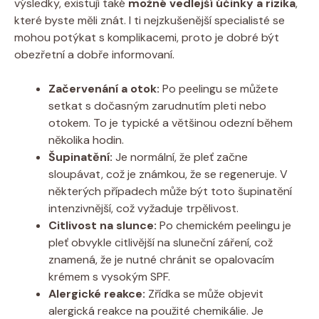
výsledky, existují také
možné vedlejší účinky a rizika
,
které byste měli znát. I ti nejzkušenější specialisté se
mohou potýkat s komplikacemi, proto je dobré být
obezřetní a dobře informovaní.
Začervenání a otok:
Po peelingu se můžete
setkat s dočasným zarudnutím pleti nebo
otokem. To je typické a většinou odezní během
několika hodin.
Šupinatění:
Je normální, že pleť začne
sloupávat, což je známkou, že se regeneruje. V
některých případech může být toto šupinatění
intenzivnější, což vyžaduje trpělivost.
Citlivost na slunce:
Po chemickém peelingu je
pleť obvykle citlivější na sluneční záření, což
znamená, že je nutné chránit se opalovacím
krémem s vysokým SPF.
Alergické reakce:
Zřídka se může objevit
alergická reakce na použité chemikálie. Je