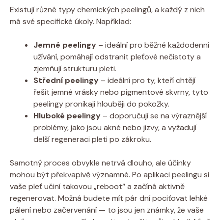
Existují různé typy chemických peelingů, a každý z nich
má své specifické úkoly. Například:
Jemné peelingy
– ideální pro běžné každodenní
užívání, pomáhají odstranit pleťové nečistoty a
zjemňují strukturu pleti.
Střední peelingy
– ideální pro ty, kteří chtějí
řešit jemné vrásky nebo pigmentové skvrny, tyto
peelingy pronikají hlouběji do pokožky.
Hluboké peelingy
– doporučují se na výraznější
problémy, jako jsou akné nebo jizvy, a vyžadují
delší regeneraci pleti po zákroku.
Samotný proces obvykle netrvá dlouho, ale účinky
mohou být překvapivě významné. Po aplikaci peelingu si
vaše pleť učiní takovou „reboot“ a začíná aktivně
regenerovat. Možná budete mít pár dní pociťovat lehké
pálení nebo začervenání — to jsou jen známky, že vaše