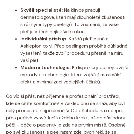
Skvělí specialisté:
Na klinice pracují
dermatologové, kteří mají dlouholeté zkušenosti
s různými typy peelingů. To znamená, že vaše
pleť je v těch nejlepších rukou.
Individuální přístup:
Každá pleť je jiná a
Asklepion to ví. Před peelingem probíhá důkladné
vyšetření, takže zvolí proceduru přesně na míru
vaší pleti.
Moderní technologie:
K dispozici jsou nejnovější
metody a technologie, které zajišťují maximální
efekt a minimalizaci vedlejších účinků.
Co víc si přát, než příjemné a profesionální prostředí,
kde se cítíte komfortně? V Asklepionu se snaží, aby byl
celý proces co nejpříjemnější. Od příchodu na recepci,
přes pečlivé vysvětlení každého kroku, až po následnou
péči – péče o pacienty je zde na prvním místě. Osobně,
po své zkušenosti s peelingem zde, bych řekl, že se