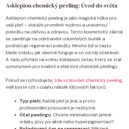
Asklepion chemický peeling: Úvod do světa
Asklepion chemický peeling je jako magická hůlka pro
vaši pleť – dokáže proměnit nudnou a unavenou
pokožku na zářivou a zdravou. Tento kosmetický zákrok
se zaměřuje na odstranění odumřelých buněk a
podněcuje regeneraci pokožky. Mnoho lidí si často
klade otázku, jak vlastně funguje a co od něj očekávat.
A tady přichází na scénu Asklepion, ústav, který se stal
synonymem pro kvalitní a efektivní chemické peelingy.
Pokud se rozhodujete,
zda vyzkoušet chemický peeling
,
měli byste vzít v úvahu několik klíčových faktorů:
Typ pleti:
Každá pleť je jiná, a proto
profesionální posouzení je nezbytné.
Účel peelingu:
Chcete minimalizovat jemné
vrásky, jizvy po akné nebo hyperpigmentaci?
Požadovaný čas na regeneraci:
Některé