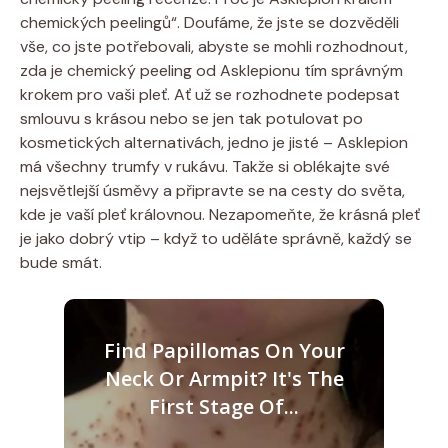
chemických peelingů“. Doufáme, že jste se dozvěděli
vše, co jste potřebovali, abyste se mohli rozhodnout,
zda je chemický peeling od Asklepionu tím správným
krokem pro vaši pleť. Ať už se rozhodnete podepsat
smlouvu s krásou nebo se jen tak potulovat po
kosmetických alternativách, jedno je jisté – Asklepion
má všechny trumfy v rukávu. Takže si oblékajte své
nejsvětlejší úsměvy a připravte se na cesty do světa,
kde je vaší pleť královnou. Nezapomeňte, že krásná pleť
je jako dobrý vtip – když to uděláte správně, každý se
bude smát.
Find Papillomas On Your
Neck Or Armpit? It's The
First Stage Of...