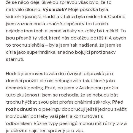
že se něco děje. Skvělou zprávou však bylo, že to
netrvalo dlouho.
Výsledek?
Moje pokožka byla
viditelně jasnější, hladší a vitalita byla evidentní. Osobně
jsem zaznamenala značné zlepšení v texturních
nejednotnostech a jemné vrásky se zdály být měkčí. To
jsou přesně ty věci, které nás dokážou potěšit! A abych
to trochu zlehčila – byla jsem tak nadšená, že jsem se
cítila jako superhrdinka, snadno bojující proti znaky
stárnutí.
Hodně jsem investovala do různých přípravků pro
domácí použití, ale nic nefungovalo tak účinně jako
chemický peeling. Poté, co jsem v Asklepionu prožila
tuto zkušenost, jsem se rozhodla, že se nebudu bát
trochu hýčkat svou pleť profesionálními zákroky.
Před
rozhodnutím
o peelingu doporučuji ještě jednou zvážit
individuální potřeby vaší pleti a konzultovat s
odborníkem. Různé typy peelingů mohou mít různý vliv a
je důležité najít ten správný pro vás.