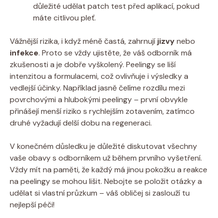
důležité udělat patch test před aplikací, pokud
máte citlivou pleť.
Vážnější rizika, i když méně častá, zahrnují
jizvy
nebo
infekce
. Proto se vždy ujistěte, že váš odborník má
zkušenosti a je dobře vyškolený. Peelingy se liší
intenzitou a formulacemi, což ovlivňuje i výsledky a
vedlejší účinky. Například jasně čelíme rozdílu mezi
povrchovými a hlubokými peelingy – první obvykle
přinášejí menší riziko s rychlejším zotavením, zatímco
druhé vyžadují delší dobu na regeneraci.
V konečném důsledku je důležité diskutovat všechny
vaše obavy s odborníkem už během prvního vyšetření.
Vždy mít na paměti, že každý má jinou pokožku a reakce
na peelingy se mohou lišit. Nebojte se položit otázky a
udělat si vlastní průzkum – váš obličej si zaslouží tu
nejlepší péči!