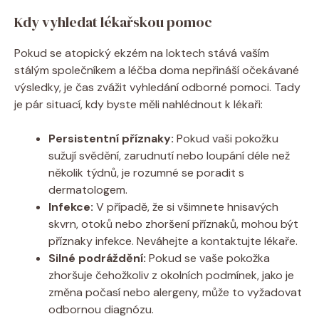
Kdy‌ vyhledat lékařskou pomoc
Pokud se ‌atopický ekzém‌ na loktech ​stává vaším⁢
stálým společníkem ‌a ‌léčba doma nepřináší ‌očekávané
výsledky, je čas zvážit vyhledání odborné⁣ pomoci. Tady
je pár situací, kdy byste měli nahlédnout k lékaři:
Persistentní příznaky:
Pokud​ vaši pokožku⁢
sužují svědění, zarudnutí nebo loupání⁤ déle než
‍několik týdnů, ⁢je ⁤rozumné se poradit s
dermatologem.
Infekce:
V případě, že si⁢ všimnete hnisavých
skvrn, ⁢otoků nebo‍ zhoršení příznaků, ⁤mohou být‍
příznaky infekce.‍ Neváhejte‌ a kontaktujte lékaře.
Silné podráždění:
⁤Pokud se vaše pokožka
zhoršuje čehožkoliv z⁣ okolních podmínek, jako je
změna​ počasí ⁤nebo alergeny, může ⁤to vyžadovat
odbornou ​diagnózu.