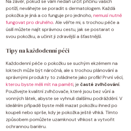
Na závěr, pokud ⁢se ⁤vám nedaří určit příčinu ‌vašich
potíží,⁤ neváhejte se⁢ poradit s ⁤dermatologem.⁢ Každá
‌pokožka je jiná a ​co funguje pro jednoho,
nemusí ​nutně
fungovat pro druhého
. Ale‍ věřte mi, s trochou péče a
úsilí můžete najít správnou cestu, ⁤jak se postarat o
svou pokožku, a učinit ‌ji zdravější a šťastnější.
Tipy​ na každodenní péči
Každodenní ‍péče ⁤o ‌pokožku se suchým ekzémem⁣ na⁢
loktech může být ‌náročná, ale ​s trochou ‌plánování​ a
správnými produkty ⁤to zvládnete jako profík! První věcí,
kterou byste měli mít na paměti
, ⁤je
časté zvlhčování
.
⁢Používejte kvalitní zvlhčovače,⁣ které jsou ⁢bez vůní a
vonných látek,‍ abyste se vyhnuli ⁤dalšímu ‍podráždění. V⁤
ideálním případě byste ‍měli ‍mazat⁢ pokožku ‌ihned po
⁢koupeli nebo sprše, ⁣kdy ​je pokožka ještě vlhká. Tímto ​
způsobem pomůžete ​uzamknout vlhkost a vytvořit
ochrannou bariéru.