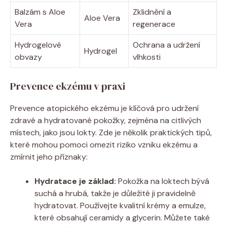
Balzám s Aloe
Zklidnění a
Aloe Vera
Vera
⁤regenerace
Hydrogelové
Ochrana a udržení
Hydrogel
obvazy
vlhkosti
Prevence ekzému v ⁢praxi
Prevence⁣ atopického⁤ ekzému​ je klíčová pro ​udržení
zdravé‍ a hydratované pokožky, zejména​ na citlivých
místech, jako jsou lokty.‍ Zde je několik praktických tipů,‍
které mohou ⁤pomoci omezit⁢ riziko vzniku ekzému a​
zmírnit jeho ‍příznaky:
Hydratace je základ:
Pokožka na loktech bývá
suchá a hrubá, takže je důležité ​ji pravidelně
hydratovat.‌ Používejte kvalitní krémy a ⁣emulze,
které obsahují ⁣ceramidy a‍ glycerin.‍ Můžete také