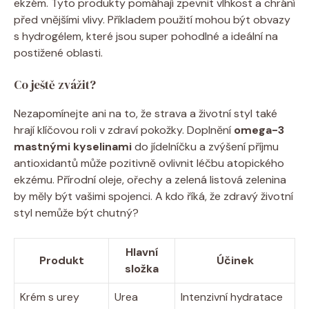
ekzém. Tyto produkty pomáhají zpevnit ​vlhkost a ‍chrání
před⁤ vnějšími vlivy. Příkladem použití​ mohou⁢ být obvazy
⁢s hydrogélem,⁣ které jsou super pohodlné ⁢a ideální na
postižené‍ oblasti.
Co‌ ještě zvážit?
Nezapomínejte ani ​na to,⁤ že strava a životní ⁤styl ‌také
hrají klíčovou⁣ roli v zdraví pokožky. ⁣Doplnění
omega-3​
mastnými kyselinami
do jídelníčku a⁤ zvýšení příjmu
⁤antioxidantů ⁣může pozitivně ovlivnit léčbu‌ atopického
ekzému. Přírodní oleje, ořechy⁤ a ⁢zelená listová‍ zelenina
by měly být vašimi spojenci. A kdo‌ říká, že zdravý životní
​styl nemůže být chutný?⁣
Hlavní
Produkt
Účinek
složka
Krém s ‌urey
Urea
Intenzivní ‌hydratace