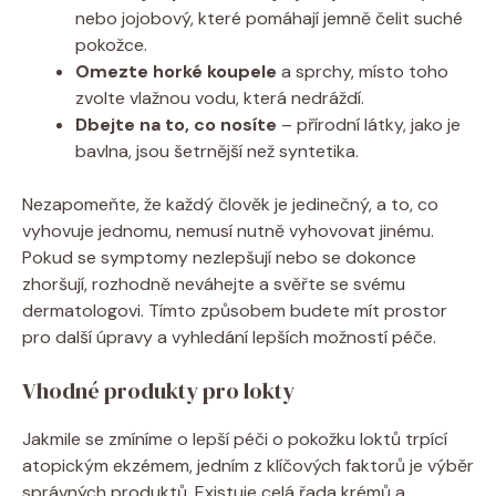
nebo⁣ jojobový, které pomáhají jemně čelit suché
⁣pokožce.
Omezte horké koupele
a ⁤sprchy, místo ‌toho
zvolte ‌vlažnou vodu,​ která⁣ nedráždí.
Dbejte na ⁤to, co nosíte
– ⁢přírodní látky, jako je
bavlna, jsou šetrnější než ​syntetika.
Nezapomeňte, že každý člověk je‌ jedinečný,⁣ a to, co
vyhovuje jednomu, nemusí⁣ nutně ⁤vyhovovat jinému.
Pokud se symptomy nezlepšují nebo se dokonce
zhoršují, rozhodně⁤ neváhejte a⁤ svěřte se svému
dermatologovi.⁣ Tímto způsobem ⁢budete mít prostor
pro ‍další úpravy a vyhledání lepších možností péče.
Vhodné ⁢produkty pro lokty
Jakmile se ⁤zmíníme o lepší ⁤péči o pokožku loktů ⁤trpící
atopickým ekzémem, jedním z klíčových faktorů je​ výběr
správných⁢ produktů. Existuje‌ celá řada krémů a