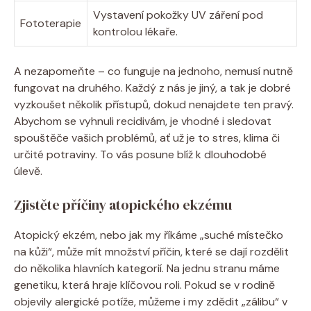
Vystavení pokožky⁢ UV záření pod
Fototerapie
kontrolou lékaře.
A nezapomeňte – co funguje⁢ na jednoho, nemusí⁣ nutně
fungovat na druhého. Každý⁣ z⁢ nás je jiný, a tak je dobré
vyzkoušet několik​ přístupů, dokud nenajdete ⁤ten pravý.
Abychom se vyhnuli recidivám, ‍je vhodné i sledovat
spouštěče vašich problémů, ať už je to stres, ​klima či
určité potraviny. To ⁣vás posune blíž k dlouhodobé
úlevě.
Zjistěte příčiny atopického‌ ekzému
Atopický ekzém,⁢ nebo jak my říkáme „suché místečko
‌na kůži“, ⁤může mít množství příčin, které se dají rozdělit
‌do ⁣několika hlavních⁢ kategorií. Na jednu stranu máme
genetiku, která ⁢hraje klíčovou roli. Pokud‌ se v rodině
objevily alergické potíže, můžeme i my ‌zdědit​ „zálibu“ v