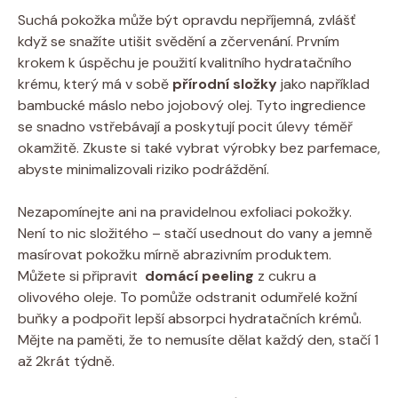
Suchá pokožka může být opravdu nepříjemná, zvlášť
když se snažíte ‍utišit svědění ​a zčervenání.⁢ Prvním
krokem k úspěchu je⁣ použití ⁣kvalitního hydratačního⁤
krému, který má v sobě
přírodní složky
jako například
bambucké máslo nebo jojobový olej. Tyto ⁤ingredience
se ‌snadno ​vstřebávají a poskytují pocit úlevy téměř
okamžitě. Zkuste si také vybrat výrobky bez‍ parfemace,
abyste minimalizovali riziko podráždění.
Nezapomínejte ani na pravidelnou exfoliaci pokožky.⁢
Není to nic složitého – stačí ⁣usednout do vany a ‍jemně
masírovat pokožku ⁤mírně abrazivním produktem.⁤
Můžete si připravit ⁣
domácí‍ peeling
z cukru a‍
olivového⁣ oleje. To pomůže odstranit odumřelé⁢ kožní⁣
buňky a ‌podpořit lepší absorpci hydratačních krémů.
Mějte na paměti, že ​to nemusíte ⁣dělat každý den, stačí⁤ 1
až 2krát týdně.