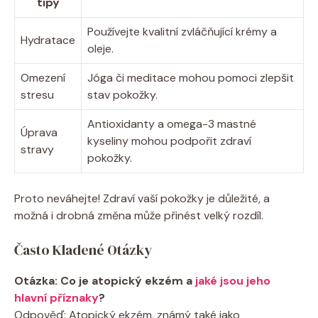
tipy
Používejte kvalitní zvláčňující​ krémy ⁣a
Hydratace
oleje.
Omezení ​
Jóga či‍ meditace‌ mohou ​pomoci ⁤zlepšit
stresu
stav pokožky.
Antioxidanty a ‍omega-3 mastné
Úprava
kyseliny mohou podpořit zdraví
stravy
pokožky.
Proto neváhejte! Zdraví vaší⁤ pokožky​ je důležité, a
možná⁣ i​ drobná‌ změna může⁢ přinést ⁢velký‌ rozdíl.
Často ​Kladené Otázky
Otázka: Co je atopický‌ ekzém a
jaké jsou jeho
hlavní příznaky
?
Odpověď: Atopický ekzém, známý⁢ také ⁢jako