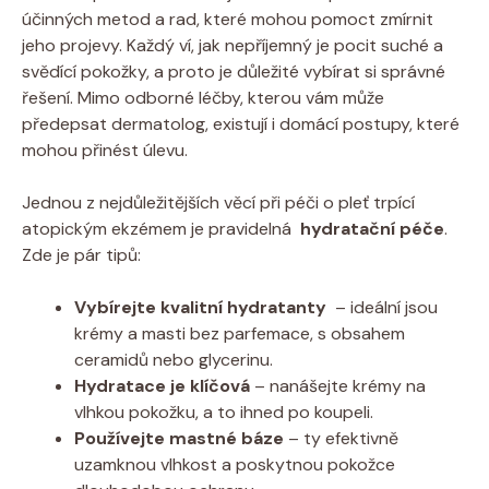
účinných⁣ metod a rad, které mohou pomoct ⁢zmírnit⁤
jeho projevy.⁣ Každý ví, jak nepříjemný je⁢ pocit suché a⁤
svědící pokožky, a proto je ‍důležité ⁤vybírat si ‍správné
řešení. Mimo odborné léčby,‌ kterou vám může
předepsat dermatolog, existují i‌ domácí postupy, které
mohou přinést⁢ úlevu.
Jednou z nejdůležitějších věcí při péči o pleť trpící
atopickým ekzémem je ​pravidelná ⁣
hydratační péče
.
Zde ‌je ​pár tipů:
Vybírejte kvalitní hydratanty
‍ – ideální jsou
krémy a masti bez parfemace, s⁢ obsahem
ceramidů nebo⁣ glycerinu.
Hydratace je klíčová
– nanášejte krémy na
vlhkou pokožku, a‍ to ihned‌ po ⁣koupeli.
Používejte mastné báze
– ​ty efektivně
uzamknou vlhkost‍ a poskytnou pokožce