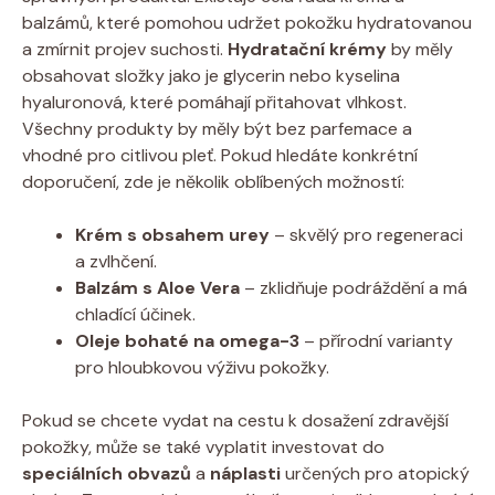
balzámů, které pomohou​ udržet pokožku hydratovanou
a ‍zmírnit⁤ projev suchosti.
Hydratační krémy
by ⁣měly
obsahovat složky‌ jako⁣ je‍ glycerin nebo kyselina⁤
hyaluronová, které ⁢pomáhají přitahovat​ vlhkost.
Všechny ⁢produkty by měly ⁢být bez ⁣parfemace a
‌vhodné pro ​citlivou pleť. Pokud hledáte konkrétní
doporučení,​ zde je několik oblíbených ⁤možností:
Krém s obsahem‌ urey
– skvělý pro regeneraci
a ⁢zvlhčení.
Balzám ‌s​ Aloe ‍Vera
– zklidňuje ⁣podráždění a má
‍chladící účinek.
Oleje bohaté na omega-3
– ‌přírodní⁤ varianty
pro hloubkovou ⁤výživu pokožky.
Pokud ‌se chcete vydat na cestu k ‍dosažení zdravější ​
pokožky, může ​se také vyplatit investovat do
speciálních obvazů
a
náplasti
určených pro atopický⁢