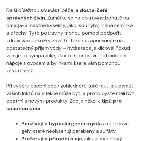
Další důležitou součástí péče je
dostarčení
⁢správných živin
. Zaměřte se na​ potraviny ​bohaté na
omega-3 mastné kyseliny,‍ jako jsou ryby, lněná semínka
⁢a ořechy.‍ Tyto⁢ potraviny mohou pomoci podpořit
zdraví vaší pokožky zevnitř. Také⁢ nezapomínejte na‍
dostatečný příjem⁤ vody – hydratace je klíčová! Pokud
vám ⁤je to⁤ sympatické, zkuste si připravit detoxikační⁣
nápoje s⁢ ovocem a bylinkami, ⁣které vám pomohou
⁢zůstat svěží.
Při ⁢výběru osobní ​péče zohledněte také‌ fakt, jak paměť
vašich loktů​ na infekce může být, a proto byste měli být
opatrní ‍s novými produkty. Zde je ⁤několik⁣
tipů pro ​
snadnou péči
:
Používejte hypoalergenní mydla
a sprchové
gely, ‌které‌ neobsahují‍ parabeny a sulfáty.
Preferujte ⁣přírodní ‍oleje
,​ jako ​je mandlový