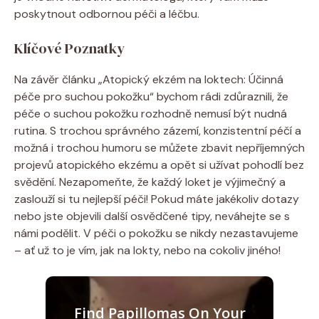
poskytnout​ odbornou péči a léčbu.
Klíčové Poznatky
Na závěr článku „Atopický⁢ ekzém na loktech: Účinná
péče pro suchou pokožku“⁤ bychom⁤ rádi zdůraznili, že
péče o suchou pokožku rozhodně⁢ nemusí ‌být nudná⁣
rutina. S trochou správného zázemí, konzistentní péčí ​a‌
možná i‌ trochou humoru se můžete zbavit⁣ nepříjemných
projevů atopického ekzému ​a‍ opět​ si užívat ​pohodlí ‌bez
‌svědění. Nezapomeňte, že každý loket je výjimečný a
zaslouží si tu nejlepší péči! Pokud ‌máte jakékoliv dotazy
nebo jste objevili další ⁣osvědčené⁤ tipy, neváhejte ‍se s
námi podělit. V péči o pokožku se nikdy nezastavujeme
–‌ ať už to je​ vím, jak na lokty, nebo ​na cokoliv jiného!
Find Papillomas On Your