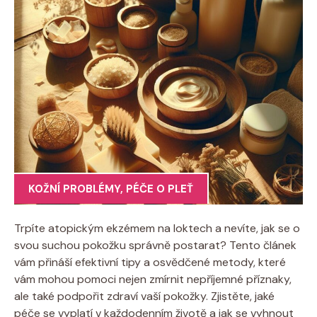
KOŽNÍ PROBLÉMY
,
PÉČE O PLEŤ
Trpíte atopickým ekzémem‌ na loktech a nevíte, jak ‌se‌ o
svou suchou pokožku správně postarat? Tento článek
‌vám přináší efektivní‌ tipy a osvědčené​ metody, které
vám​ mohou ⁢pomoci nejen zmírnit nepříjemné příznaky,
⁤ale také podpořit zdraví vaší pokožky. Zjistěte,‍ jaké
péče se vyplatí v každodenním životě a jak se​ vyhnout⁢