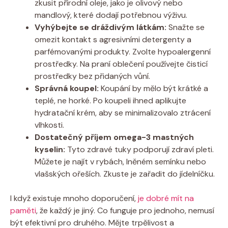
zkusit ​přírodní​ oleje, jako‌ je olivový nebo‌
mandlový, ‌které dodají potřebnou výživu.
Vyhýbejte se⁤ dráždivým ⁢látkám:
Snažte ⁣se ​
omezit kontakt s ⁤agresivními⁤ detergenty a
parfémovanými ‍produkty. Zvolte hypoalergenní
prostředky. Na ⁣praní⁣ oblečení používejte čisticí
prostředky bez přidaných vůní.
Správná koupel:
Koupání by mělo být krátké⁤ a
teplé, ne horké. Po koupeli ihned ⁣aplikujte
hydratační krém, aby‍ se ⁣minimalizovalo ztrácení
‌vlhkosti.
Dostatečný ⁢příjem ​omega-3 mastných
kyselin:
Tyto zdravé‌ tuky podporují‍ zdraví pleti.
Můžete je najít v rybách, lněném semínku​ nebo
vlašských ořeších.⁣ Zkuste je ​zařadit do jídelníčku.
I když existuje mnoho doporučení,
je dobré ‍mít na‍
paměti
,‌ že každý je jiný.⁢ Co funguje​ pro ⁣jednoho, ​nemusí
být efektivní‍ pro ‍druhého.‍ Mějte ⁢trpělivost a