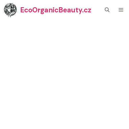
Přeskočit
EcoOrganicBeauty.cz
M
na
obsah