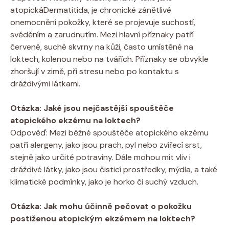
atopickáDermatitida, ⁣je chronické zánětlivé
onemocnění‍ pokožky, které se projevuje suchostí,
⁤svěděním a⁤ zarudnutím. Mezi⁤ hlavní příznaky patří‍
červené, suché skvrny na ⁣kůži,⁤ často⁣ umístěné na‍
loktech, kolenou ‍nebo na tvářích. Příznaky se​ obvykle
zhoršují​ v zimě, při stresu nebo po kontaktu s
dráždivými ‌látkami.
Otázka: Jaké jsou nejčastější spouštěče
atopického ⁣ekzému na loktech?
Odpověď: Mezi‍ běžné‍ spouštěče atopického ekzému
patří alergeny, jako jsou prach, ⁤pyl⁣ nebo zvířecí srst,⁤
stejně jako‌ určité potraviny. Dále⁤ mohou mít vliv i‌
dráždivé látky, jako jsou čisticí ‌prostředky, mýdla, ⁤a ⁤také
klimatické podmínky, ‍jako⁣ je horko či suchý ‌vzduch.
Otázka: Jak⁤ mohu účinně pečovat o pokožku
postiženou atopickým ekzémem na loktech?