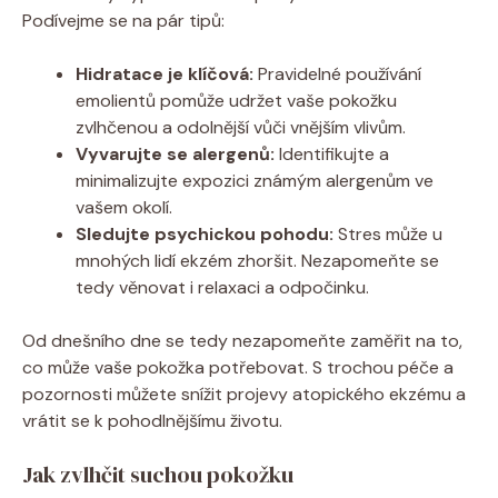
Podívejme ​se na pár tipů:
Hidratace je klíčová:
Pravidelné ⁢používání
emolientů ​pomůže udržet vaše pokožku
zvlhčenou a odolnější vůči‌ vnějším vlivům.
Vyvarujte se‌ alergenů:
Identifikujte a
⁣minimalizujte expozici​ známým ​alergenům ve
vašem okolí.
Sledujte ​psychickou pohodu:
Stres může u
mnohých lidí ‍ekzém⁢ zhoršit.⁣ Nezapomeňte se
tedy věnovat i​ relaxaci a odpočinku.
Od⁢ dnešního dne se tedy nezapomeňte zaměřit na to, ​
co ‍může ‍vaše pokožka ⁢potřebovat. S ⁢trochou ‌péče ⁢a
pozornosti můžete snížit⁢ projevy atopického ekzému ‍a
vrátit se k pohodlnějšímu životu.
Jak zvlhčit suchou pokožku