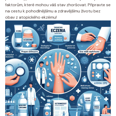
faktorům, které ⁣mohou ⁢váš stav zhoršovat. Připravte se
na‌ cestu⁤ k pohodlnějšímu‍ a zdravějšímu‌ životu ​bez
obav z atopického ekzému!