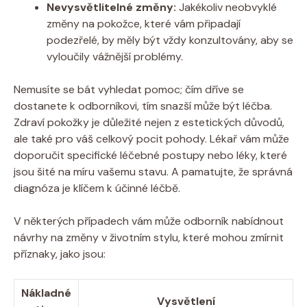
Nevysvětlitelné změny:
Jakékoliv neobvyklé
změny na pokožce, které vám připadají
podezřelé,⁣ by měly být ‌vždy konzultovány,‍ aby se
vyloučily ​vážnější problémy.
Nemusíte se ⁢bát vyhledat pomoc; čím dříve se
dostanete k odborníkovi, ⁢tím snazší může‍ být léčba.‌
Zdraví⁢ pokožky je‌ důležité nejen z estetických důvodů,
ale ⁣také pro váš ​celkový pocit pohody. Lékař vám může
⁤doporučit specifické léčebné postupy nebo ‍léky, ‍které
jsou šité na míru⁣ vašemu ‍stavu. A⁣ pamatujte, že správná
diagnóza je⁤ klíčem ⁢k účinné léčbě.
V některých případech vám může odborník‌ nabídnout
návrhy ‌na změny v životním stylu, které mohou zmírnit
příznaky, ⁣jako jsou:
Nákladné
Vysvětlení