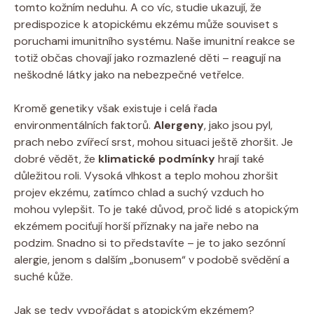
tomto kožním⁤ neduhu. ⁣A​ co ⁢víc, studie ukazují, ​že
predispozice⁤ k atopickému⁢ ekzému ‍může‌ souviset s
poruchami imunitního​ systému.​ Naše imunitní reakce se
totiž občas chovají jako rozmazlené děti⁢ – reagují na​
neškodné látky jako na⁢ nebezpečné ⁣vetřelce.
Kromě genetiky však ⁢existuje i celá řada
⁤environmentálních faktorů.
Alergeny
, jako ⁣jsou pyl,‍
prach nebo zvířecí⁢ srst, ​mohou situaci ještě zhoršit. Je
dobré vědět, že
klimatické ⁢podmínky
hrají také⁤
důležitou roli.‍ Vysoká vlhkost ⁢a teplo ⁢mohou zhoršit
‌projev ekzému, ⁢zatímco chlad ‌a suchý ‌vzduch ho​
mohou vylepšit. To ​je ‍také důvod, proč lidé s ‌atopickým
ekzémem pociťují ⁤horší‌ příznaky na jaře nebo na
podzim. Snadno si to představíte – je to jako sezónní
‌alergie, jenom s dalším „bonusem“ v ⁣podobě svědění a
suché kůže.
Jak se tedy ​vypořádat⁤ s⁣ atopickým ekzémem?⁣