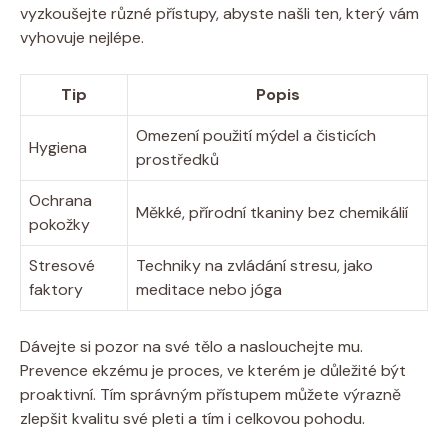
vyzkoušejte ⁢různé‍ přístupy, abyste našli ten, ⁤který ⁤vám
vyhovuje nejlépe.
Tip
Popis
Omezení ‌použití mýdel a čisticích⁢
Hygiena
prostředků
Ochrana
Měkké,⁢ přírodní tkaniny bez chemikálií
pokožky
Stresové
Techniky na zvládání stresu, ⁢jako
faktory
meditace nebo​ jóga
Dávejte si pozor⁢ na své ‌tělo a naslouchejte mu.
⁣Prevence⁣ ekzému je proces, ⁢ve kterém je důležité být
proaktivní. Tím⁢ správným přístupem můžete ‍výrazně
zlepšit kvalitu své pleti ⁢a ⁢tím ⁢i ⁣celkovou pohodu.