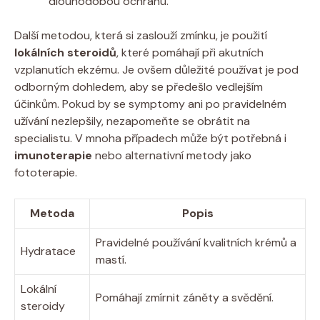
dlouhodobou ochranu.
Další metodou, která⁣ si⁣ zaslouží ‌zmínku, ⁤je⁤ použití
lokálních⁣ steroidů
, ⁢které pomáhají ⁢při akutních
vzplanutích‍ ekzému.‌ Je ​ovšem důležité‍ používat je pod
odborným dohledem, aby ⁢se předešlo​ vedlejším‍
účinkům. Pokud by se symptomy ani‍ po pravidelném
užívání nezlepšily, nezapomeňte ⁢se obrátit na
specialistu.⁢ V⁤ mnoha‌ případech⁣ může⁣ být⁤ potřebná i ⁤
imunoterapie
nebo‍ alternativní⁢ metody⁣ jako‌
fototerapie.
Metoda
Popis
Pravidelné ⁣používání kvalitních ‍krémů a
Hydratace
mastí.
Lokální
Pomáhají zmírnit⁤ záněty ⁤a svědění.
steroidy