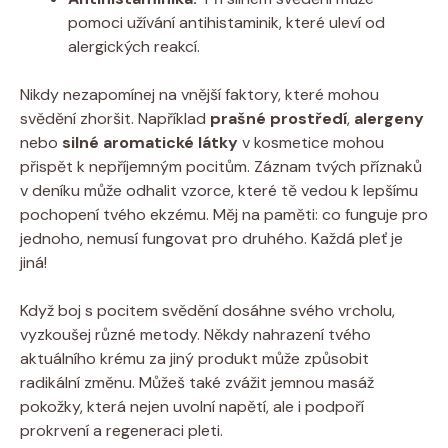
‍pomoci užívání ⁤antihistaminik, které uleví od
alergických reakcí.
Nikdy nezapomínej na ⁢vnější faktory, které mohou
svědění zhoršit. Například
prašné prostředí
,
alergeny
nebo
silné aromatické látky
v ‌kosmetice⁢ mohou
přispět k nepříjemným pocitům. Záznam tvých⁤ příznaků
v deníku může odhalit vzorce, které tě‌ vedou⁢ k lepšímu
pochopení tvého ekzému. Měj na ‍paměti: co funguje⁢ pro
jednoho, nemusí fungovat pro ​druhého. Každá pleť je ​
jiná!
Když ‌boj s ‍pocitem svědění dosáhne⁢ svého vrcholu,
vyzkoušej‍ různé metody. Někdy nahrazení tvého
aktuálního krému‌ za jiný produkt ‌může ⁢způsobit
radikální změnu. Můžeš také zvážit ​jemnou masáž
pokožky,‍ která nejen uvolní napětí, ale i podpoří⁤
prokrvení ‌a regeneraci pleti.