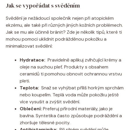
Jak se​ vypořádat s svěděním
Svědění je nežádoucí společník ‍nejen při atopickém
ekzému,⁢ ale​ také při⁢ různých jiných kožních problémech.
Jak se mu ale ​účinně bránit? Zde je několik tipů, které ⁤ti‌
mohou pomoci ⁤uklidnit podrážděnou pokožku a
minimalizovat ⁢svědění:
Hydratace:
‍ Pravidelně‌ aplikuj zvlhčující krémy‌ a ​
oleje na‍ suchou pleť.​ Produkty s obsahem
ceramidů ti pomohou ⁢obnovit ochrannou vrstvu
⁤pleti.
Teplota:
‍ Snaž se vyhýbat ⁤příliš horkým ‌sprchám
nebo koupelím.⁤ Teplá⁢ voda může⁤ pokožku ⁣ještě
více vysušit ‌a zvýšit svědění.
Oblečení:
Preferuj přírodní materiály, jako ⁤je
bavlna. Syntetika ‌často způsobuje⁤ podráždění‌ a
zhoršuje tělesné pocity.
Antihistaminika:
⁤ Při⁢ silném svědění může