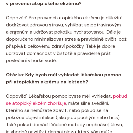
v prevenci atopického ekzému?
⁣ ​
Odpověď: Pro ‍prevenci ‌atopického ekzému je důležité‌
dodržovat ⁢zdravou ⁤stravu, vyhýbat se potravinovým
alergenům ⁣a udržovat⁣ pokožku hydratovanou. Dále je
doporučeno ⁣minimalizovat stres a pravidelně⁢ cvičit, což
‌přispívá k celkovému zdraví pokožky. Také⁣ je‌ dobré
udržovat domácnost v čistotě a‌ pravidelně prát
povlečení v horké ​vodě.
Otázka: Kdy bych ‍měl vyhledat lékařskou pomoc
při atopickém ekzému ⁢na loktech?
Odpověď:‍ Lékařskou pomoc⁢ byste měli vyhledat,
pokud
se⁤ atopický ekzém zhoršuje
, máte silné​ svědění,
kterého se nemůžete ‌zbavit, nebo pokud se ‍na
pokožce‌ objeví infekce ‍(jako jsou puchýře nebo hnis). ​
Také‌ pokud domácí léčebné metody nepřinášejí úlevu,⁣
je ⁤vhodné⁢ navštívit dermatologa, který⁣ vám může