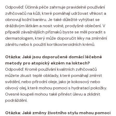
Odpověď: Účinná péče zahrnuje pravidelné používání
zvlhčovačů na ‍kůži, které ⁢pomáhají udržovat vlhkost a
⁣obnovují⁤ kožní bariéru. ⁢Je ⁣také důležité⁢ vyhýbat se
dráždivým látkám a nosit volné, prodyšné oblečení. V
případě závažnějších příznaků byste se měli poradit⁢ s
dermatologem, který může doporučit ⁣léky ⁤na zmírnění
zánětu nebo k ‌použití kortikosteroidních ⁤krémů.
Otázka:⁣ Jaké jsou⁤ doporučené⁤ domácí léčebné⁤
metody ‌pro⁣ atopický ekzém na loktech?
Odpověď: ​Kromě používání ‍kvalitních‌ zvlhčovačů‌
můžete ​zkusit teplé obklady, které ⁤pomáhají zmírnit
⁣svědění, ​nebo⁣ přírodní oleje, jako je kokosový nebo
‌olivový olej, které mohou pomoci ⁢s hydratací pokožky.
Ovesné koupeli mohou ⁣také přinést ⁤úlevu a zklidnit
podráždění.
Otázka:​ Jaké ​změny‍ životního‍ stylu ​mohou​ pomoci