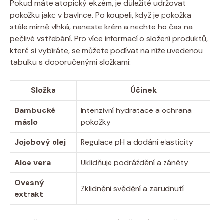
Pokud máte⁢ atopický ekzém, je důležité udržovat
pokožku jako v bavlnce. Po ‌koupeli, když je pokožka‍
stále mírně ⁢vlhká, naneste krém ⁣a nechte ‍ho čas na
pečlivé ⁢vstřebání.⁣ Pro více informací o složení produktů,
které si vybíráte,‍ se můžete podívat na níže uvedenou
tabulku ​s doporučenými ‍složkami:
Složka
Účinek
Bambucké​
Intenzivní hydratace ‍a ⁣ochrana⁣
máslo
pokožky
Jojobový olej
Regulace pH a dodání elasticity
Aloe ‍vera
Uklidňuje podráždění a záněty
Ovesný
Zklidnění⁤ svědění a ⁤zarudnutí
extrakt