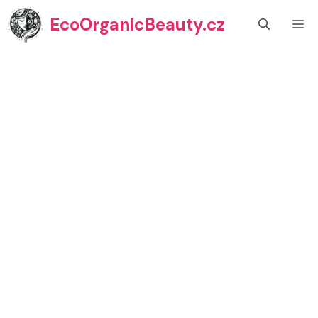
Přeskočit
EcoOrganicBeauty.cz
M
na
obsah