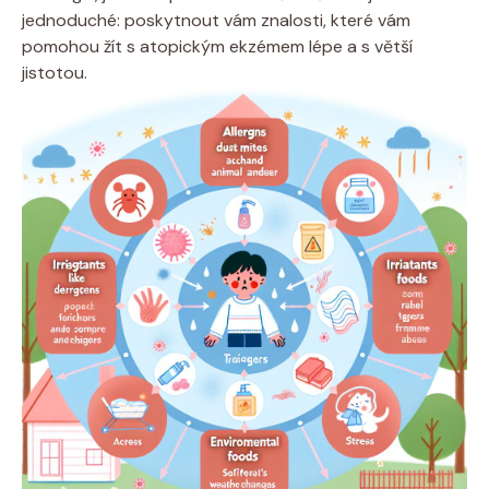
jednoduché: poskytnout vám znalosti, které vám
pomohou⁤ žít s atopickým⁢ ekzémem lépe a s ‍větší
jistotou.