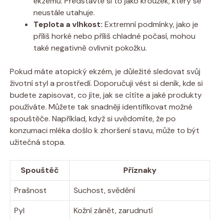
ekzému. Představte si to jako‌ kroužek, který se
neustále utahuje.
Teplota a ⁤vlhkost:
Extremní⁢ podmínky,⁣ jako je⁣
příliš horké nebo příliš⁣ chladné počasí, mohou
také​ negativně ovlivnit pokožku.
Pokud máte atopický ekzém, ​je důležité sledovat ‍svůj
životní ‍styl a prostředí. Doporučuji vést si deník, ⁢kde si
budete zapisovat, co ⁢jíte, jak se cítíte a jaké produkty
používáte. ‌Můžete ‍tak snadněji identifikovat možné‍
spouštěče. Například, když‌ si uvědomíte, že po‍
konzumaci mléka⁢ došlo ‌k‍ zhoršení ​stavu, může‌ to být
užitečná ⁣stopa.
Spouštěč
Příznaky
Prašnost
Suchost, svědění
Pyl
Kožní zánět, zarudnutí