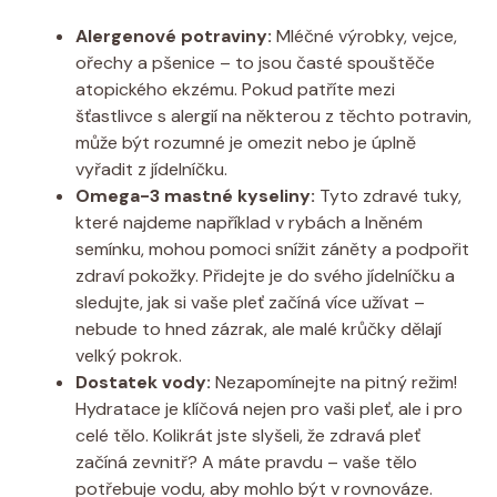
Alergenové potraviny:
Mléčné výrobky, ​vejce,
ořechy a⁢ pšenice⁣ – to ⁣jsou časté spouštěče
atopického ekzému. Pokud patříte mezi
šťastlivce s alergií ‌na ⁢některou z těchto potravin,
může být rozumné je omezit nebo je úplně
vyřadit z⁢ jídelníčku.
Omega-3 mastné kyseliny:
Tyto zdravé tuky,
které najdeme například v rybách a ‌lněném
semínku, mohou pomoci snížit záněty ‌a podpořit
zdraví pokožky. Přidejte je⁢ do svého jídelníčku a
sledujte, jak ⁣si vaše pleť začíná více užívat –
nebude⁣ to hned zázrak, ale malé‌ krůčky dělají
velký pokrok.
Dostatek ‍vody:
Nezapomínejte ‍na‍ pitný režim!
⁢Hydratace je klíčová ​nejen pro vaši pleť, ale​ i ​pro
celé ‌tělo. Kolikrát jste slyšeli, že zdravá pleť
začíná‍ zevnitř? A ⁤máte pravdu – vaše tělo⁢
potřebuje vodu, aby mohlo⁤ být v‍ rovnováze.