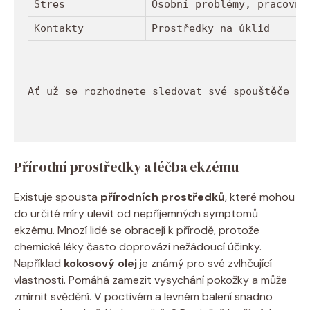
Stres
Osobní problémy, pracovní
Kontakty
Prostředky na úklid
Ať už se rozhodnete sledovat své spouštěče ja
Přírodní⁣ prostředky⁣ a léčba ⁤ekzému
Existuje spousta
přírodních prostředků
, které⁣ mohou
‌do určité míry ulevit od⁢ nepříjemných symptomů
⁢ekzému.‍ Mnozí lidé ​se obracejí k přírodě, protože
‍chemické ⁤léky často ‍doprovází nežádoucí účinky.
Například
kokosový olej
je známý pro své zvlhčující
⁣vlastnosti. ⁢Pomáhá zamezit vysychání pokožky a může
zmírnit svědění.‍ V poctivém a levném balení snadno