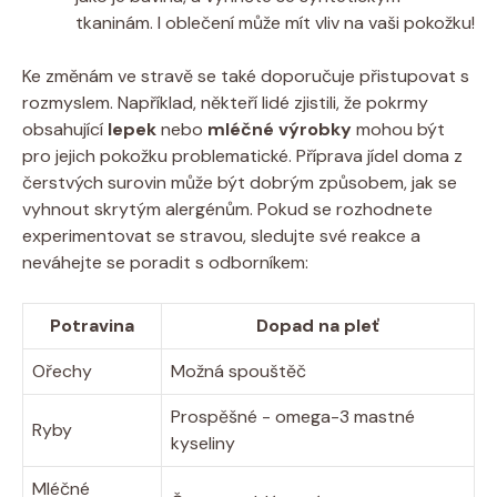
tkaninám.​ I ​oblečení může mít vliv na vaši pokožku!
Ke změnám ve ⁢stravě se ⁤také doporučuje přistupovat⁢ s
‌rozmyslem. Například,⁣ někteří⁣ lidé zjistili, že pokrmy
obsahující
lepek
nebo
mléčné výrobky
mohou být
⁢pro jejich pokožku problematické.⁤ Příprava jídel doma z
čerstvých surovin může být dobrým způsobem,‌ jak se
vyhnout skrytým ‍alergénům. Pokud se rozhodnete⁣
experimentovat ⁤se stravou,​ sledujte⁤ své reakce a
neváhejte⁤ se poradit s odborníkem:
Potravina
Dopad na pleť
Ořechy
Možná spouštěč
Prospěšné ⁤- omega-3 mastné
Ryby
kyseliny
Mléčné