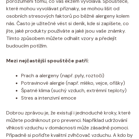
porozumění tomu, co váš ‌ekzém vyvolává. Spouštěče,
které mohou vyvolávat příznaky, se‌ mohou​ lišit od
osobních stresových faktorů po ​běžné alergeny⁤ kolem
nás. Často‍ je⁣ užitečné vést ​si deník, kde si zapíšete, co
⁣jíte, jaké ⁣produkty‍ používáte ⁤a jaké jsou vaše známky.
Tímto způsobem můžete odhalit vzory‌ a předejít
budoucím potížím.
Mezi nejčastější spouštěče⁣ patří:
Prach a ​alergeny ⁣(např. pyly, roztoči)
Potravinové alergie (např. mléko, vejce, ⁤oříšky)
Špatné klima ​(suchý vzduch, extrémní teploty)
Stres a intenzivní⁣ emoce
Dobrou‌ zprávou je, že existují i​ jednoduché kroky, které
můžete ​podniknout pro prevenci. Například udržování
vlhkosti vzduchu‌ v ⁣domácnosti může zásadně pomoci.
Případně si pořiďte kvalitní⁣ zvlhčovač​ vzduchu. ⁣A‌ kdo by