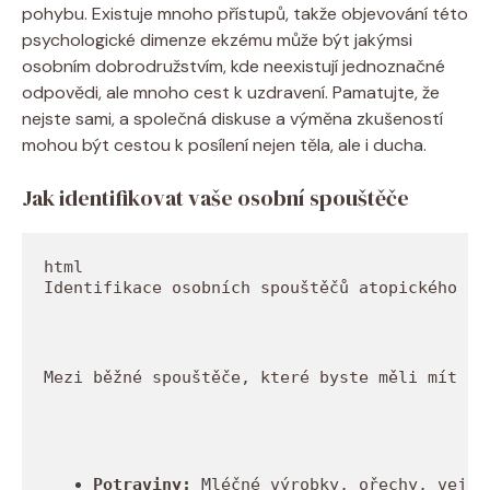
pohybu. Existuje⁢ mnoho přístupů, takže objevování této
psychologické ‌dimenze ekzému ‍může ‌být⁢ jakýmsi
osobním ‌dobrodružstvím, kde neexistují jednoznačné
odpovědi, ale mnoho cest k ​uzdravení. Pamatujte, že ​
nejste sami, a společná‍ diskuse a výměna zkušeností
mohou být cestou k posílení nejen těla, ale i ducha.
Jak identifikovat vaše ‌osobní spouštěče
Identifikace osobních spouštěčů atopického ek
Mezi běžné spouštěče, které byste měli mít na
Potraviny:
 Mléčné výrobky, ořechy, vejce