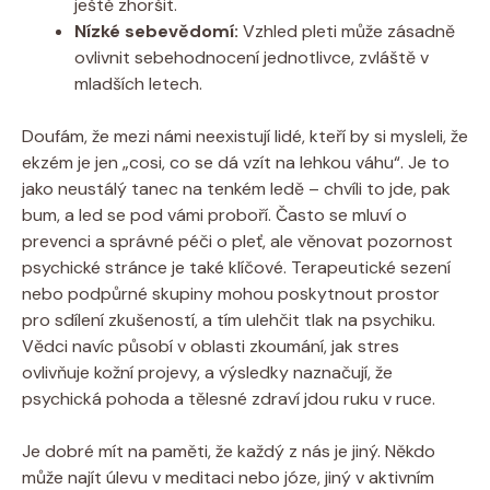
ještě‍ zhoršit.
Nízké sebevědomí:
Vzhled pleti⁤ může zásadně
ovlivnit sebehodnocení jednotlivce, zvláště v
mladších letech.
Doufám, ⁣že ​mezi námi neexistují lidé, kteří by si mysleli, že
ekzém je‍ jen „cosi, co ⁤se dá vzít ‍na ‍lehkou váhu“. Je to
jako neustálý tanec na ‍tenkém ledě – chvíli to jde, pak
bum, a led se pod vámi proboří. Často se mluví o
prevenci a správné péči o pleť, ale ⁢věnovat pozornost
psychické stránce ⁤je také klíčové. Terapeutické sezení
‍nebo podpůrné ⁣skupiny mohou poskytnout prostor
pro sdílení zkušeností, a tím ulehčit tlak na psychiku.
Vědci navíc působí v oblasti zkoumání, jak stres
ovlivňuje kožní projevy, a výsledky naznačují, ‍že⁤
psychická pohoda ⁢a ‌tělesné zdraví jdou ruku v ruce.
Je‌ dobré mít na paměti, že každý z nás je jiný. Někdo
může ‌najít úlevu v ‍meditaci ⁢nebo józe, jiný v aktivním⁤