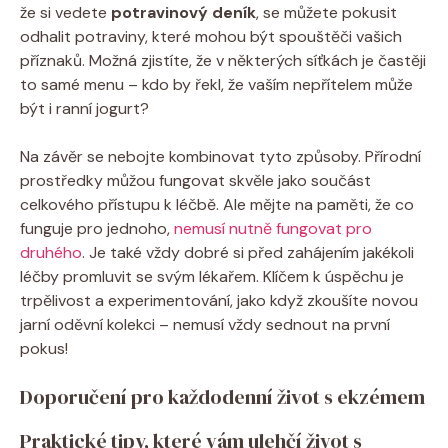
že si ​vedete‍
potravinový deník
, se můžete pokusit⁢
odhalit potraviny, ‍které mohou být spouštěči ⁣vašich​
příznaků. Možná‌ zjistíte,‍ že‌ v některých síťkách⁤ je ⁤častěji
to ‍samé ⁣menu – kdo by řekl, že vaším⁣ nepřítelem může
být i ranní jogurt?
Na​ závěr ‌se nebojte kombinovat tyto způsoby.‌ Přírodní
prostředky můžou ⁣fungovat⁣ skvěle ⁤jako ⁣součást
‍celkového přístupu k léčbě.‌ Ale mějte na ‍paměti, že​ co
funguje pro jednoho,
nemusí nutně fungovat ⁤pro⁤
druhého
. ‍Je také vždy dobré si⁤ před zahájením‍ jakékoli
léčby promluvit se svým​ lékařem. ‌Klíčem k úspěchu je
trpělivost ⁤a experimentování, jako ‌když zkoušíte novou
jarní oděvní kolekci – nemusí vždy sednout ⁣na první
pokus!
Doporučení pro každodenní život ⁤s ekzémem
Praktické tipy,‌ které vám ⁤ulehčí život s