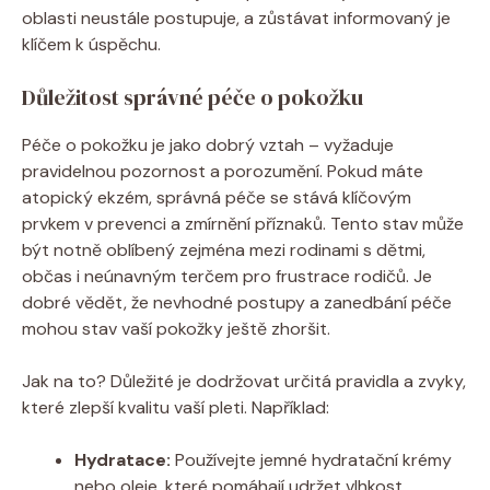
oblasti neustále​ postupuje, a⁢ zůstávat informovaný je
klíčem k úspěchu.
Důležitost správné péče ‌o pokožku
Péče⁣ o pokožku je jako dobrý vztah – ‍vyžaduje
pravidelnou pozornost a ⁤porozumění. Pokud máte
atopický ekzém, správná péče ⁤se stává klíčovým
⁤prvkem v prevenci a zmírnění ⁢příznaků. Tento ​stav může
být notně oblíbený zejména mezi rodinami s dětmi,
občas i ⁣neúnavným terčem pro frustrace rodičů. Je​
dobré‌ vědět, že nevhodné postupy a ‍zanedbání péče
mohou​ stav⁤ vaší pokožky ještě zhoršit.
Jak na to? Důležité je​ dodržovat určitá pravidla a zvyky,
‍které zlepší kvalitu vaší‍ pleti.⁢ Například:
Hydratace:
‌Používejte⁣ jemné hydratační krémy
⁣nebo⁢ oleje, které pomáhají⁣ udržet vlhkost‍