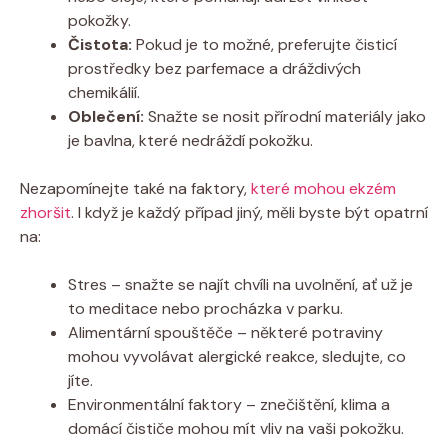
pokožky.
Čistota:
Pokud je to‍ možné, preferujte čisticí
prostředky bez parfemace a dráždivých⁢
chemikálií.
Oblečení:
⁢Snažte se nosit přírodní ⁣materiály jako
je⁤ bavlna, které nedráždí pokožku.
Nezapomínejte‌ také na faktory,
které ‍mohou ekzém
zhoršit
. I když⁣ je každý​ případ jiný, měli byste být opatrní
​na:
Stres – snažte se najít chvíli na uvolnění, ať​ už je
to‌ meditace nebo procházka v parku.
Alimentární spouštěče​ – některé potraviny
mohou vyvolávat alergické reakce, sledujte, co
jíte.
Environmentální faktory ​– znečištění,‌ klima a
⁤domácí čističe​ mohou mít vliv na vaši ⁤pokožku.