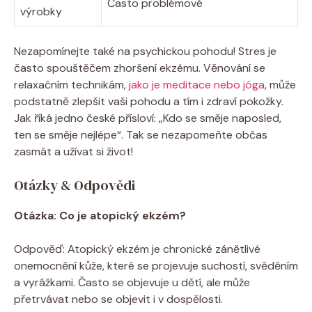
Často problémové
výrobky
Nezapomínejte také na psychickou pohodu! Stres je
často spouštěčem zhoršení ekzému. Věnování se
relaxačním ⁤technikám,
jako je meditace ​nebo jóga
, ⁤může
podstatně ⁢zlepšit vaši pohodu ⁢a tím i zdraví pokožky.
Jak ⁣říká ⁣jedno české přísloví:‍ „Kdo se směje naposled,
ten se směje nejlépe“.‌ Tak se nezapomeňte občas
zasmát a užívat ‍si život!
Otázky & Odpovědi
Otázka: ⁢Co ⁤je ‌atopický⁤ ekzém?
Odpověď: Atopický ekzém ⁣je chronické zánětlivé⁣
onemocnění kůže, které se projevuje⁢ suchostí, svěděním
a vyrážkami. Často⁤ se objevuje u dětí, ⁢ale může
přetrvávat nebo ⁢se objevit i v dospělosti.