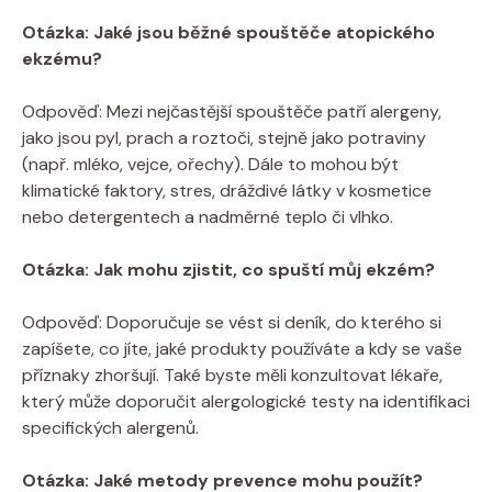
Otázka: Jaké jsou ‍běžné spouštěče atopického
ekzému?
Odpověď: Mezi nejčastější ⁣spouštěče ​patří ‌alergeny,
jako jsou pyl, prach a roztoči, ‍stejně jako potraviny​
(např. mléko,‍ vejce, ořechy). Dále to mohou ⁤být
klimatické faktory, stres, dráždivé látky v kosmetice
nebo ‌detergentech a nadměrné teplo ⁣či vlhko.
Otázka: ​Jak ‍mohu ‌zjistit,​ co spuští můj ekzém?
Odpověď: Doporučuje se vést si deník, do ​kterého si
zapíšete, co jíte, jaké produkty používáte a kdy se vaše
‍příznaky zhoršují. Také byste měli konzultovat lékaře,
který může doporučit alergologické testy na identifikaci
specifických alergenů.
Otázka: Jaké ⁢metody prevence‌ mohu použít?