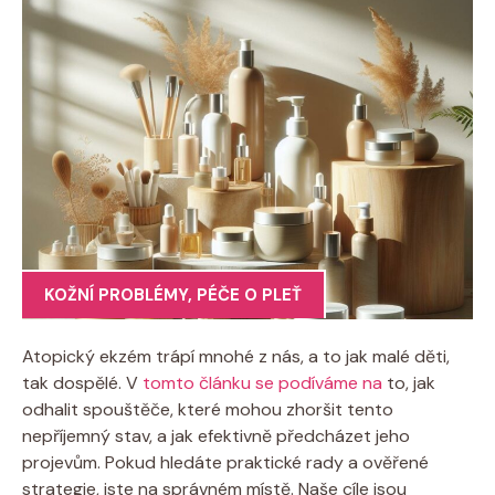
KOŽNÍ PROBLÉMY
,
PÉČE O PLEŤ
Atopický ekzém ⁤trápí mnohé z nás, a to jak malé‌ děti,
tak dospělé. V
tomto článku se podíváme⁤ na
⁤ to, jak
⁣odhalit spouštěče, které mohou ​zhoršit tento
nepříjemný​ stav, a jak efektivně předcházet​ jeho
projevům. Pokud hledáte praktické rady ⁤a ověřené
strategie, jste na správném místě. Naše cíle jsou