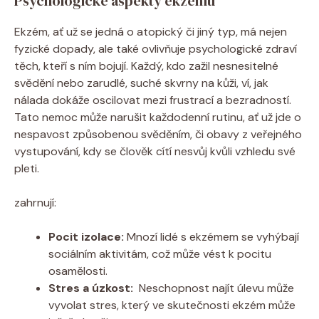
Psychologické aspekty ekzému
Ekzém, ať už ⁤se jedná o atopický či jiný⁣ typ, má nejen
‌fyzické​ dopady, ale také ovlivňuje psychologické⁤ zdraví
těch, kteří‍ s ním bojují.⁢ Každý, kdo ‌zažil nesnesitelné
svědění nebo ⁣zarudlé, suché skvrny na kůži, ⁤ví, jak‍
nálada dokáže oscilovat mezi ​frustrací a bezradností.⁤
Tato nemoc může narušit každodenní⁢ rutinu, ať už jde o
nespavost způsobenou⁤ svěděním, či obavy z veřejného⁣
vystupování, kdy ⁢se ⁤člověk cítí nesvůj kvůli vzhledu své‌
pleti.
zahrnují:
Pocit izolace:
Mnozí ⁣lidé s ekzémem ‍se vyhýbají⁣
sociálním ‌aktivitám, což může vést‍ k pocitu
osamělosti.
Stres a úzkost:
‌ Neschopnost najít‍ úlevu ‌může
vyvolat stres, který ve skutečnosti ekzém může