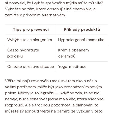
si pomyslel, že ⁢i výběr ⁤správného mýdla může ⁤mít vliv?
Vyhněte⁢ se těm,‍ které obsahují silné chemikálie, a‍
zamiřte k ⁤přírodním alternativám.
Tipy pro prevenci
Příklady produktů
Vyhýbejte​ se alergenům
Hypoalergenní kosmetika
Často hydratujte
Krém​ s obsahem
‌pokožku
ceramidů
Omezte stresové situace
Yoga, meditace
Věřte mi,⁤ najít rovnováhu⁢ mezi světem okolo ‍nás a
vašimi potřebami může být jako procházení ​minovým
⁢polem. Někdy je to legrační – i když se​ zdá, že se nic
neděje, bude existovat jedna​ malá věc, která všechno
rozproudí.​ Ale s trochou pozornosti ​a⁤ plánování⁢ to​
můžete zvládnout!⁣ Mějte na ⁢paměti, že výzkum v této