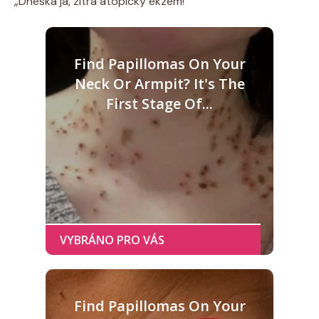
„Dneska já, zítra atopický ekzém!“
Find Papillomas On Your
Neck Or Armpit? It's The
First Stage Of...
Find Papillomas On Your