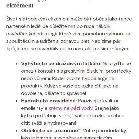
ekzémem
Život ‌s atopickým ⁤ekzémem může být občas jako tanec
na tenkém ‌ledě. Je důležité mít po ruce ‌několik
osvědčených strategií,⁤ které‍ vám pomohou vyhnout se
‍spouštěčům a udržet si zdravou ⁢pleť. Nabízíme pár
tipů, které se ⁢osvědčily ⁣nejen nám, ale i ⁢našim známým:
Vyhýbejte se dráždivým‍ látkám:
Nestyďte se
omezit kontakt s agresivními čisticími prostředky
nebo vůněmi. Raději zvolte‌ hypoalergenní
produkty. Když se ⁣vaše ‍pokožka cítí jako na
dovolené, děláte to správně!
Hydratujte pravidelně:
Používejte kvalitní
emolienty ⁢a
krémy na bázi vody
. Stejně​ jako
kytka potřebuje vodu, ⁢i‍ vaše pokožka se chce
cítit‌ svěží ⁣a hydratovaná.
Oblékejte se „rozumně“:
Volte přírodní ‌látky,
jako je⁣ bavlna, a vyhněte se syntetickým ​