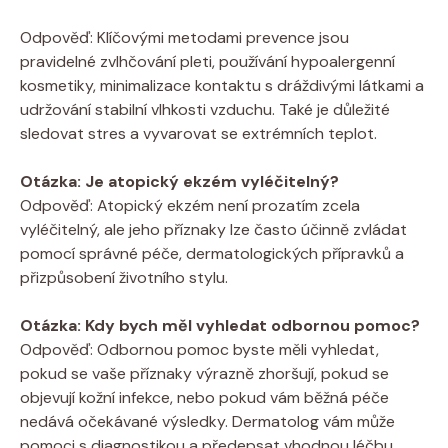
Odpověď: Klíčovými metodami⁣ prevence jsou
pravidelné zvlhčování pleti, ‍používání hypoalergenní
kosmetiky, minimalizace ⁣kontaktu s​ dráždivými látkami a
‌udržování stabilní⁤ vlhkosti vzduchu.⁤ Také je důležité
sledovat stres a vyvarovat se extrémních teplot.
Otázka: Je ⁢atopický ekzém ​vyléčitelný?
Odpověď:⁢ Atopický ekzém není prozatím zcela
vyléčitelný, ale jeho‌ příznaky lze ‍často⁢ účinně ⁣zvládat
pomocí správné ⁢péče, dermatologických přípravků a
přizpůsobení životního stylu.
Otázka: Kdy bych měl vyhledat odbornou pomoc?
Odpověď: ⁣Odbornou pomoc byste měli vyhledat,‌
pokud se vaše příznaky výrazně zhoršují, pokud se
objevují kožní‍ infekce, nebo pokud vám běžná péče
nedává očekávané ⁤výsledky. Dermatolog vám může
pomoci s diagnostikou a předepsat⁣ vhodnou léčbu.