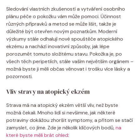
Sledování vlastních ⁢zkušeností a ⁤vytváření osobního
⁣plánu péče ​o ⁣pokožku vám může pomoci. Účinnost
různých přípravků a metod⁤ se může⁤ lišit,⁤ takže je
důležité být otevřen novým⁣ poznatkům. Moderní
výzkumy stále odhalují⁤ nové spouštěče ⁢atopického
ekzému a nachází‍ inovativní způsoby, jak‌ lépe
porozumět ‍tomuto složitému ⁢stavu. ‌Pokožka je, po‍
všech těch peripetiích,⁤ stále vaším největším orgánem ⁢–
možná byste ji měli ⁣občas věnovat i trošku ⁤více lásky a​
pozornosti.
Vliv stravy na atopický ekzém
Strava má ⁢na⁤ atopický ekzém větší vliv, ‌než byste⁢
možná⁤ čekali.⁢ Mnoho⁣ lidí ⁤si nevšimne, jak některé
potraviny dokážou ‌zhoršit ⁣symptomy, a přitom se stačí
zamyslet, co jíme. Zde je⁣ několik klíčových bodů,
na
které byste měli brát ohled
: