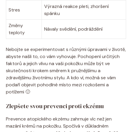
Výrazná reakce pleti, zhoršení
Stres
spánku
Změny
Návaly svědění, ⁢podráždění
teploty
Nebojte se experimentovat s různými úpravami⁣ v‍ životě,
⁣abyste našli ​to, co vám‌ vyhovuje. ‌Pochopení určitých
faktorů a jejich vlivu na vaši‌ pokožku může být ve
skutečnosti krokem směrem k pružnějšímu a
zdravějšímu životnímu stylu. A kdo ví, možná se vám
podaří‍ objevit pohodlné ⁣místo mezi rozkošemi ⁤a
potížemi 🙂
Zlepšete svou prevenci proti ekzému
Prevence atopického⁣ ekzému zahrnuje víc než jen
mazání krémů na pokožku. Spočívá v důkladném