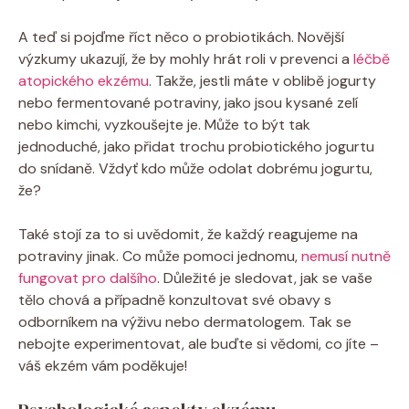
A‌ teď si pojďme říct⁤ něco ⁤o ⁤probiotikách. Novější
výzkumy ukazují, že⁣ by mohly hrát roli v prevenci a⁣
léčbě
atopického ⁤ekzému
. Takže, jestli ​máte v oblibě jogurty
nebo fermentované potraviny, jako jsou kysané ​zelí
nebo kimchi, vyzkoušejte je. Může ⁤to​ být⁣ tak
jednoduché, ‌jako přidat trochu probiotického jogurtu
do⁤ snídaně. Vždyť kdo může‌ odolat ⁢dobrému jogurtu,
⁤že?
Také stojí za to⁤ si uvědomit,‌ že ​každý reagujeme na
potraviny jinak.⁤ Co ​může pomoci jednomu,
nemusí nutně
fungovat pro dalšího
. Důležité je sledovat, jak ​se ​vaše ​
tělo chová a⁤ případně konzultovat své obavy s⁣
odborníkem​ na výživu nebo dermatologem. Tak se
nebojte experimentovat, ale buďte si vědomi, co jíte –
váš ekzém vám poděkuje!