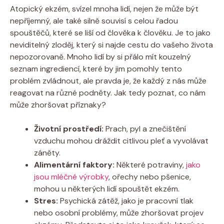
Atopický ekzém, svízel mnoha lidí, nejen⁣ že může⁣ být
nepříjemný, ale také silně souvisí⁣ s⁤ celou řadou
spouštěčů, které se‍ liší od člověka k člověku. Je⁣ to jako
neviditelný zloděj, ​který ⁤si najde cestu do vašeho života
nepozorovaně. Mnoho lidí by si přálo mít kouzelný
seznam ingrediencí, které by jim pomohly ‍tento‍
problém⁢ zvládnout,‍ ale pravda je, že ‌každý z⁣ nás může
reagovat na různé podněty. Jak tedy‌ poznat, ‍co nám
může ​zhoršovat příznaky?
Životní prostředí:
Prach, pyl a znečištění
vzduchu mohou⁢ dráždit citlivou pleť a ‍vyvolávat
záněty.
Alimentární faktory:
Některé​ potraviny,
jako
jsou​ mléčné výrobky
,‌ ořechy nebo ​pšenice,
mohou u některých lidí ⁢spouštět ekzém.
Stres:
Psychická zátěž,‍ jako je pracovní ⁢tlak
nebo osobní problémy, ⁣může zhoršovat ‍projev⁤