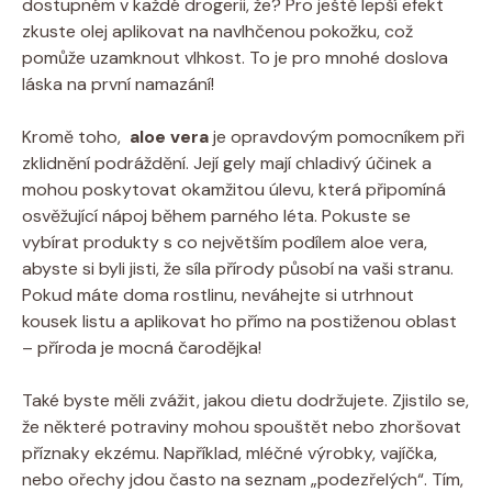
dostupném v⁢ každé drogerii, že? Pro ještě lepší efekt
zkuste olej aplikovat na navlhčenou pokožku, což
pomůže ⁤uzamknout vlhkost. ​To​ je pro ​mnohé doslova
láska na první namazání!
Kromě ‍toho, ‍
aloe vera
je opravdovým pomocníkem při
zklidnění podráždění. Její gely mají ⁢chladivý ‌účinek a
mohou poskytovat⁤ okamžitou úlevu,‌ která ⁣připomíná
osvěžující ‍nápoj během parného léta. ⁣Pokuste se
vybírat produkty s co⁣ největším‍ podílem aloe vera,⁤
abyste si byli jisti, že síla přírody působí​ na vaši stranu.
Pokud máte doma‍ rostlinu, neváhejte si utrhnout
kousek listu ⁤a aplikovat ho přímo⁢ na postiženou⁢ oblast
–⁣ příroda ⁢je mocná čarodějka!
Také byste měli zvážit, jakou dietu dodržujete. Zjistilo ⁤se,
že některé potraviny ‌mohou spouštět nebo zhoršovat
příznaky‍ ekzému. Například, mléčné výrobky, vajíčka,
nebo ořechy jdou ⁤často na⁤ seznam „podezřelých“. Tím,