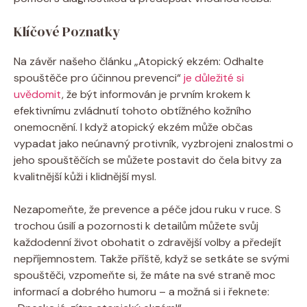
Klíčové Poznatky
Na‌ závěr našeho článku „Atopický ekzém: Odhalte
‍spouštěče⁣ pro účinnou⁣ prevenci“ ⁤
je‍ důležité si
uvědomit
, že být informován je prvním krokem k
efektivnímu zvládnutí⁣ tohoto obtížného kožního
onemocnění. I když ​atopický ekzém může občas
vypadat jako neúnavný protivník, vyzbrojeni znalostmi o⁣
jeho⁣ spouštěčích se ‍můžete postavit do čela bitvy za⁣
kvalitnější kůži i klidnější mysl. ​
Nezapomeňte, že prevence a péče jdou ruku‍ v‍ ruce. ‌S
trochou úsilí a pozornosti k detailům můžete svůj
každodenní život obohatit o zdravější ⁢volby a předejít⁤
nepříjemnostem. Takže příště, když ⁤se setkáte se svými
spouštěči, vzpomeňte si, ‌že máte na své straně moc
informací a dobrého humoru – ⁣a možná si i řeknete: