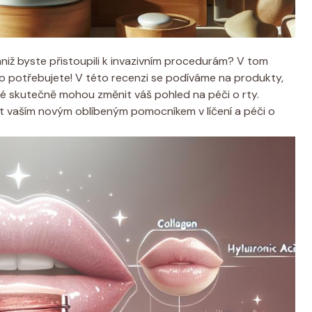
niž byste přistoupili k invazivním procedurám? V tom
co potřebujete! V této recenzi se podíváme na produkty,
aké skutečně mohou změnit váš pohled na péči o rty.
át vaším novým oblíbeným pomocníkem v líčení a péči o