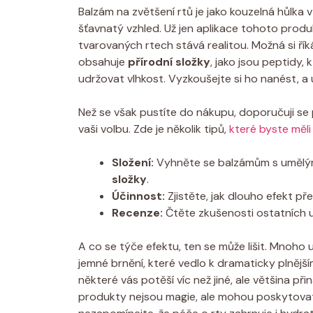
Balzám na zvětšení rtů je jako kouzelná hůlka
šťavnatý vzhled. Už jen aplikace tohoto produ
tvarovaných rtech stává realitou. Možná si řík
obsahuje
přírodní složky
, jako jsou peptidy,
udržovat vlhkost. Vyzkoušejte si ho nanést, a u
Než se však pustíte do nákupu, doporučuji se 
vaši volbu. Zde je několik tipů,
které byste měli
Složení:
Vyhněte se balzámům s umělými 
složky
.
Účinnost:
Zjistěte, jak dlouho efekt pře
Recenze:
Čtěte zkušenosti ostatních už
A co se týče efektu, ten se může lišit. Mnoho už
jemné brnění, které vedlo k dramaticky plnější
některé vás potěší víc než jiné, ale většina p
produkty nejsou magie, ale mohou poskytovat 