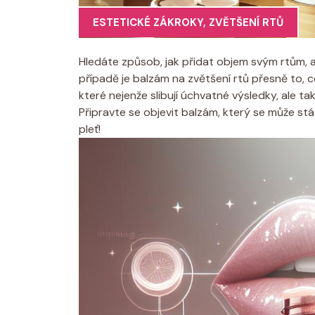
ESTETICKÉ ZÁKROKY
,
ZVĚTŠENÍ RTŮ
Hledáte způsob, jak přidat objem svým rtům, a
případě je balzám na zvětšení rtů přesně to, 
které nejenže slibují úchvatné výsledky, ale t
Připravte se objevit balzám, který se může st
pleť!