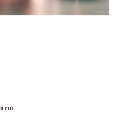
í rtů