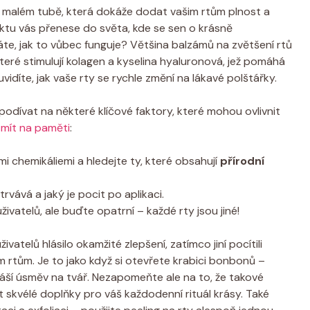
 v malém tubě, která dokáže dodat vašim rtům plnost a
ktu vás přenese do světa, kde se sen o krásně
áte, jak to vůbec funguje? Většina balzámů na zvětšení rtů
 které stimulují kolagen a kyselina hyaluronová, jež pomáhá
vidíte, jak vaše rty se rychle změní na lákavé polštářky.
podívat na některé klíčové faktory, které mohou ovlivnit
 mít na paměti
:
chemikáliemi a hledejte ty, které obsahují
přírodní
trvává a jaký je pocit po aplikaci.
ivatelů, ale buďte opatrní – každé rty jsou jiné!
ivatelů hlásilo okamžité zlepšení, zatímco jiní pocítili
m rtům. Je to jako když si otevřete krabici bonbonů –
řináší úsměv na tvář. Nezapomeňte ale na to, že takové
skvélé doplňky pro váš každodenní rituál krásy. Také