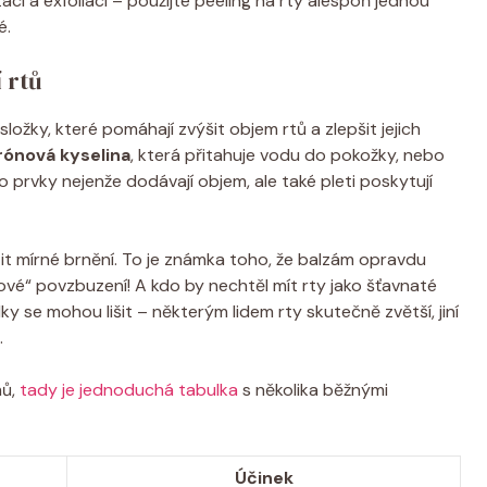
aci a exfoliaci – použijte peeling na rty alespoň jednou
é.
 rtů
složky, které pomáhají zvýšit objem rtů a zlepšit jejich
rónová kyselina
, která přitahuje vodu do pokožky, nebo
yto prvky nejenže dodávají objem, ale také pleti poskytují
tit mírné brnění. To je známka toho, že balzám opravdu
inové“ povzbuzení! A kdo by nechtěl mít rty jako šťavnaté
dky se mohou lišit – některým lidem rty skutečně zvětší, jiní
.
mů,
tady je jednoduchá tabulka
s několika běžnými
Účinek