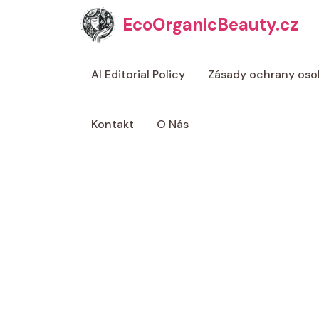
Přeskočit
EcoOrganicBeauty.cz
na
obsah
AI Editorial Policy
Zásady ochrany oso
Kontakt
O Nás