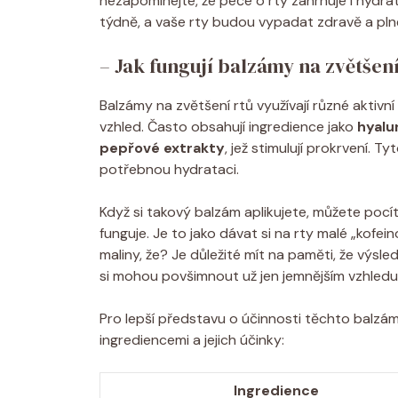
nezapomínejte, že péče o rty zahrnuje i hydrat
týdně, a vaše rty budou vypadat zdravě a pln
– Jak fungují balzámy na zvětšení
Balzámy na zvětšení rtů využívají různé aktivní 
vzhled. Často obsahují ingredience jako
hyalu
pepřové extrakty
, jež stimulují prokrvení. T
potřebnou hydrataci.
Když si takový balzám aplikujete, můžete pocí
funguje. Je to jako dávat si na rty malé „kofe
maliny, že? Je důležité mít na paměti, že výsle
si mohou povšimnout už jen jemnějším vzhledu
Pro lepší představu o účinnosti těchto balzá
ingrediencemi a jejich účinky:
Ingredience