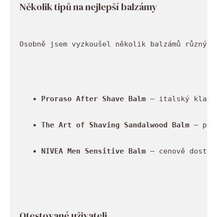
Několik tipů na nejlepší balzámy
Osobně jsem vyzkoušel několik balzámů různých
Proraso After Shave Balm
 – italský klasi
The Art of Shaving Sandalwood Balm
 – per
NIVEA Men Sensitive Balm
 – cenově dostup
Otestované uživateli