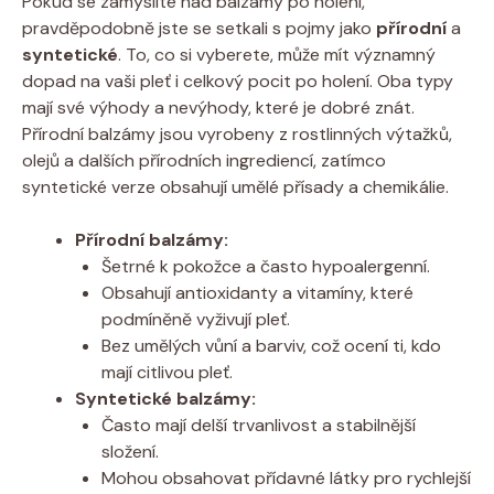
Pokud se zamyslíte nad balzámy po holení,
pravděpodobně jste se setkali s pojmy jako
přírodní
a
syntetické
. To, co si vyberete, může mít významný
dopad na vaši pleť i celkový pocit po holení. Oba typy
mají své výhody a nevýhody, které je dobré znát.
Přírodní balzámy jsou vyrobeny z rostlinných výtažků,
olejů a dalších přírodních ingrediencí, zatímco
syntetické verze obsahují umělé přísady a chemikálie.
Přírodní balzámy:
Šetrné k pokožce a často hypoalergenní.
Obsahují antioxidanty a vitamíny, které
podmíněně vyživují pleť.
Bez umělých vůní a barviv, což ocení ti, kdo
mají citlivou pleť.
Syntetické balzámy:
Často mají delší trvanlivost a stabilnější
složení.
Mohou obsahovat přídavné látky pro rychlejší