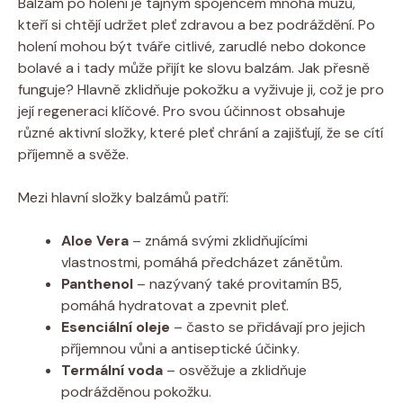
Balzám po holení je tajným spojencem mnoha mužů,
kteří si chtějí udržet pleť zdravou a bez podráždění. Po
holení mohou být tváře citlivé, zarudlé nebo dokonce
bolavé a i tady může přijít ke slovu balzám. Jak přesně
funguje? Hlavně zklidňuje pokožku a vyživuje ji, což je pro
její regeneraci klíčové. Pro svou účinnost obsahuje
různé aktivní složky, které pleť chrání a zajišťují, že se cítí
příjemně a svěže.
Mezi hlavní složky balzámů patří:
Aloe Vera
– známá svými zklidňujícími
vlastnostmi, pomáhá předcházet zánětům.
Panthenol
– nazývaný také provitamín B5,
pomáhá hydratovat a zpevnit pleť.
Esenciální oleje
– často se přidávají pro jejich
příjemnou vůni a antiseptické účinky.
Termální voda
– osvěžuje a zklidňuje
podrážděnou pokožku.