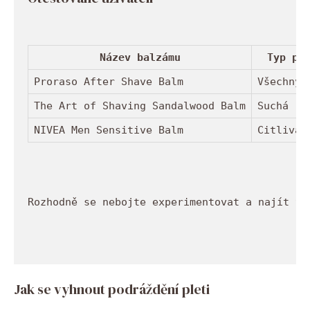
Název balzámu
Typ pl
Proraso After Shave Balm
Všechny 
The Art of Shaving Sandalwood Balm
Suchá
NIVEA Men Sensitive Balm
Citlivá
Rozhodně se nebojte experimentovat a najít te
Jak se vyhnout podráždění pleti