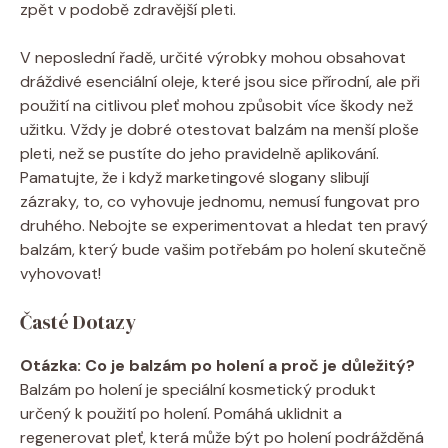
zpět v podobě zdravější pleti.
V neposlední řadě, určité výrobky mohou obsahovat
dráždivé esenciální oleje, které jsou sice přírodní, ale při
použití na citlivou pleť mohou způsobit více škody než
užitku. Vždy je dobré otestovat balzám na menší ploše
pleti, než se pustíte do jeho pravidelně aplikování.
Pamatujte, že i když marketingové slogany slibují
zázraky, to, co vyhovuje jednomu, nemusí fungovat pro
druhého. Nebojte se experimentovat a hledat ten pravý
balzám, který bude vašim potřebám po holení skutečně
vyhovovat!
Časté Dotazy
Otázka: Co je balzám po holení a proč je důležitý?
Balzám po holení je speciální kosmetický produkt
určený k použití po holení. Pomáhá uklidnit a
regenerovat pleť, která může být po holení podrážděná