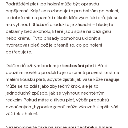
Podráždění pleti po holení může být opravdu
nepříjemné. Když se rozhodujete pro balzám po holení,
je dobré mít na paměti několik klíčových faktorů, jak se
mu vyhnout.
Složení
produktu je zásadní – hledejte
balzámy bez alkoholu, které jsou spíše na bázi gelu
nebo krému. Tyto přísady pomohou uklidnit a
hydratovat pleť, což je přesně to, co po holení
potřebujete.
Dalším důležitým bodem je
testování pleti
. Před
použitím nového produktu je rozumné provést test na
malém kousku pleti, abyste zjistili, jak vaše kůže reaguje.
Může se to zdát jako zbytečný krok, ale je to
jednoduchý způsob, jak se vyhnout nechtěným
reakcím. Pokud máte citlivou pleť, výběr produktů
označených „hypoalergenní“ může výrazně zlepšit váš
zážitek z holení.
Nezapomínejte také na
správnou techniku holení
.