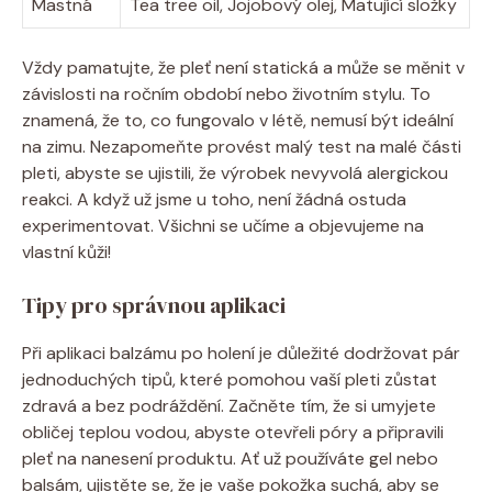
Mastná
Tea tree oil, Jojobový olej, Matující složky
Vždy pamatujte, že pleť není statická a může se měnit v
závislosti na ročním období nebo životním stylu. To
znamená, že to, co fungovalo v létě, nemusí být ideální
na zimu. Nezapomeňte provést malý test na malé části
pleti, abyste se ujistili, že výrobek nevyvolá alergickou
reakci. A když už jsme u toho, není žádná ostuda
experimentovat. Všichni se učíme a objevujeme na
vlastní kůži!
Tipy pro správnou aplikaci
Při aplikaci balzámu po holení je důležité dodržovat pár
jednoduchých tipů, které pomohou vaší pleti zůstat
zdravá a bez podráždění. Začněte tím, že si umyjete
obličej teplou vodou, abyste otevřeli póry a připravili
pleť na nanesení produktu. Ať už používáte gel nebo
balsám, ujistěte se, že je vaše pokožka suchá, aby se