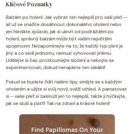
Klíčové Poznatky
Balzám po holení: Jak vybrat ten nejlepší pro vaši pleť —
ať už se snažíte dosáhnout dokonalého oholení nebo
jen hledáte způsob, jak si ulevit od podráždění po
holení, správný balzám může být vaším největším
spojencem. Nezapomínejte na to, že každý typ pleti je
jiný a co sedí jednomu, nemusí vyhovovat jinému.
Udělejte si čas, prozkoumejte složení a nebojte se
experimentovat, dokud nenajdete ten ideální!
Pokud se budete řídit našimi tipy, smějte se s každým
oholením a užijte si svůj nový, svěží vzhled. A pamatovat
si – vaše pleť si zaslouží jen to nejlepší, takže ji hýčkejte,
jak se sluší a patří! Tak na zdraví a krásné holení!
Find Papillomas On Your