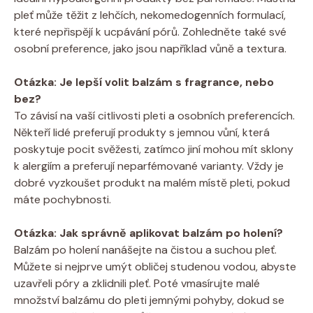
pleť může těžit z lehčích, nekomedogenních formulací,
které nepřispějí k ucpávání pórů. Zohledněte také své
osobní preference, jako jsou například vůně a textura.
Otázka: Je lepší volit balzám s fragrance, nebo
bez?
To závisí na vaší citlivosti pleti a osobních preferencích.
Někteří lidé preferují produkty s jemnou vůní, která
poskytuje pocit svěžesti, zatímco jiní mohou mít sklony
k alergiím a preferují neparfémované varianty. Vždy je
dobré vyzkoušet produkt na malém místě pleti, pokud
máte pochybnosti.
Otázka: Jak správně aplikovat balzám po holení?
Balzám po holení nanášejte na čistou a suchou pleť.
Můžete si nejprve umýt obličej studenou vodou, abyste
uzavřeli póry a zklidnili pleť. Poté vmasírujte malé
množství balzámu do pleti jemnými pohyby, dokud se