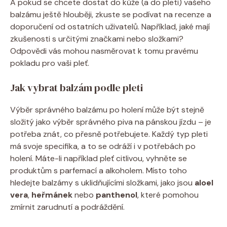
A pokud se chcete dostat do kůže (a do pleti) vašeho
balzámu ještě hlouběji, zkuste se podívat na recenze a
doporučení od ostatních uživatelů. Například, jaké mají
zkušenosti s určitými značkami nebo složkami?
Odpovědi vás mohou nasměrovat k tomu pravému
pokladu pro vaši pleť.
Jak vybrat balzám podle pleti
Výběr správného balzámu po holení může být stejně
složitý jako výběr správného piva na pánskou jízdu – je
potřeba znát, co přesně potřebujete. Každý typ pleti
má svoje specifika, a to se odráží i v potřebách po
holení. Máte-li například pleť citlivou, vyhněte se
produktům s parfemací a alkoholem. Místo toho
hledejte balzámy s uklidňujícími složkami, jako jsou
aloel
vera
,
heřmánek
nebo
panthenol
, které pomohou
zmírnit zarudnutí a podráždění.