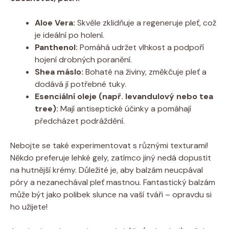
Aloe Vera:
Skvěle zklidňuje a regeneruje pleť, což
je ideální po holení.
Panthenol:
Pomáhá udržet vlhkost a podpoří
hojení drobných poranění.
Shea máslo:
Bohaté na živiny, změkčuje pleť a
dodává jí potřebné tuky.
Esenciální oleje (např. levandulový nebo tea
tree):
Mají antiseptické účinky a pomáhají
předcházet podráždění.
Nebojte se také experimentovat s různými texturami!
Někdo preferuje lehké gely, zatímco jiný nedá dopustit
na hutnější krémy. Důležité je, aby balzám neucpával
póry a nezanechával pleť mastnou. Fantastický balzám
může být jako polibek slunce na vaší tváři – opravdu si
ho užijete!