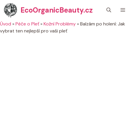
Přeskočit
EcoOrganicBeauty.cz
M
na
obsah
Úvod
»
Péče o Pleť
»
Kožní Problémy
»
Balzám po holení: Jak
vybrat ten nejlepší pro vaši pleť