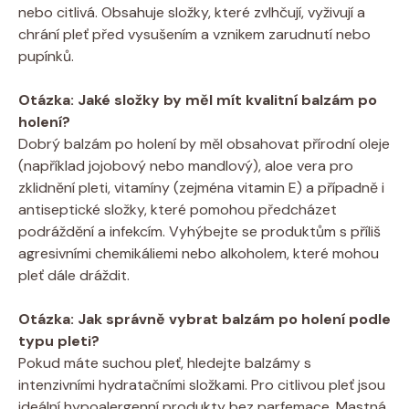
nebo citlivá. Obsahuje složky, které zvlhčují, vyživují a
chrání pleť před vysušením a vznikem zarudnutí nebo
pupínků.
Otázka: Jaké složky by měl mít kvalitní balzám po
holení?
Dobrý balzám po holení by měl obsahovat přírodní oleje
(například jojobový nebo mandlový), aloe vera pro
zklidnění pleti, vitamíny (zejména vitamin E) a případně i
antiseptické složky, které pomohou předcházet
podráždění a infekcím. Vyhýbejte se produktům s příliš
agresivními chemikáliemi nebo alkoholem, které mohou
pleť dále dráždit.
Otázka: Jak správně vybrat balzám po holení podle
typu pleti?
Pokud máte suchou pleť, hledejte balzámy s
intenzivními hydratačními složkami. Pro citlivou pleť jsou
ideální hypoalergenní produkty bez parfemace. Mastná