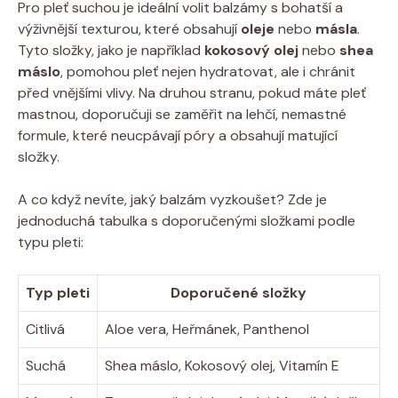
Pro pleť suchou je ideální volit balzámy s bohatší a
výživnější texturou, které obsahují
oleje
nebo
másla
.
Tyto složky, jako je například
kokosový olej
nebo
shea
máslo
, pomohou pleť nejen hydratovat, ale i chránit
před vnějšími vlivy. Na druhou stranu, pokud máte pleť
mastnou, doporučuji se zaměřit na lehčí, nemastné
formule, které neucpávají póry a obsahují matující
složky.
A co když nevíte, jaký balzám vyzkoušet? Zde je
jednoduchá tabulka s doporučenými složkami podle
typu pleti:
Typ pleti
Doporučené složky
Citlivá
Aloe vera, Heřmánek, Panthenol
Suchá
Shea máslo, Kokosový olej, Vitamín E