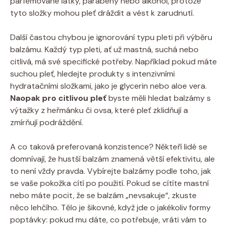
parfémované látky, parabeny nebo alkohol, protože
tyto složky mohou pleť dráždit a vést k zarudnutí.
Další častou chybou je ignorování typu pleti při výběru
balzámu. Každý typ pleti, ať už mastná, suchá nebo
citlivá, má své specifické potřeby. Například pokud máte
suchou pleť, hledejte produkty s intenzivními
hydratačními složkami, jako je glycerin nebo aloe vera.
Naopak pro citlivou pleť
byste měli hledat balzámy s
výtažky z heřmánku či ovsa, které pleť zklidňují a
zmírňují podráždění.
A co taková preferovaná konzistence? Někteří lidé se
domnívají, že hustší balzám znamená větší efektivitu, ale
to není vždy pravda. Vybírejte balzámy podle toho, jak
se vaše pokožka cítí po použití. Pokud se cítíte mastní
nebo máte pocit, že se balzám „nevsakuje“, zkuste
něco lehčího. Tělo je šikovné, když jde o jakékoliv formy
poptávky: pokud mu dáte, co potřebuje, vráti vám to