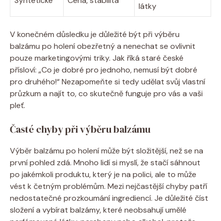
Syntetické
Cena, stabilita
látky
V konečném důsledku je důležité být při výběru
balzámu po holení obezřetný a nenechat se ovlivnit
pouze marketingovými triky. Jak říká staré české
přísloví: „Co je dobré pro jednoho, nemusí být dobré
pro druhého!“ Nezapomeňte si tedy udělat svůj vlastní
průzkum a najít to, co skutečně funguje pro vás a vaši
pleť.
Časté chyby při výběru balzámu
Výběr balzámu po holení může být složitější, než se na
první pohled zdá. Mnoho lidí si myslí, že stačí sáhnout
po jakémkoli produktu, který je na polici, ale to může
vést k četným problémům. Mezi nejčastější chyby patří
nedostatečné prozkoumání ingrediencí. Je důležité číst
složení a vybírat balzámy, které neobsahují umělé