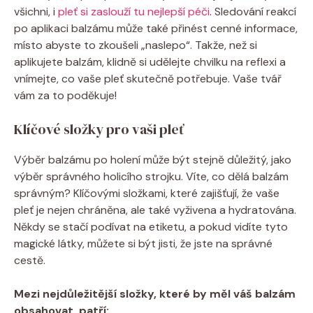
všichni, i
pleť si zaslouží tu nejlepší péči
. Sledování reakcí
po aplikaci balzámu může také přinést cenné informace,
místo abyste to zkoušeli „naslepo“. Takže, než si
aplikujete balzám, klidně si udělejte chvilku na reflexi a
vnímejte, co vaše pleť skutečně potřebuje. Vaše tvář
vám za to poděkuje!
Klíčové složky pro vaši pleť
Výběr balzámu po holení může být stejně důležitý, jako
výběr správného holicího strojku. Víte, co dělá balzám
správným? Klíčovými složkami, které zajišťují, že vaše
pleť je nejen chráněna, ale také vyživena a hydratována.
Někdy se stačí podívat na etiketu, a pokud vidíte tyto
magické látky, můžete si být jisti, že jste na správné
cestě.
Mezi nejdůležitější složky, které by měl váš balzám
obsahovat, patří: