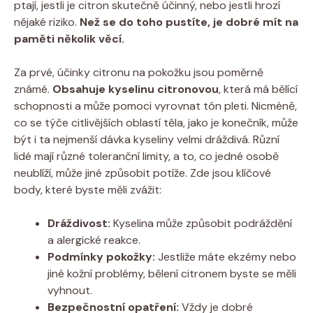
ptají, jestli je citron skutečně účinný, nebo jestli hrozí
nějaké riziko.
Než se do toho pustíte, je dobré mít na
paměti několik věcí.
Za prvé, účinky citronu na pokožku jsou poměrně
známé.
Obsahuje kyselinu citronovou
, která má bělící
schopnosti a může pomoci vyrovnat tón pleti. Nicméně,
co se týče citlivějších oblastí těla, jako je konečník, může
být i ta nejmenší dávka kyseliny velmi dráždivá. Různí
lidé mají různé toleranční limity, a to, co jedné osobě
neublíží, může jiné způsobit potíže. Zde jsou klíčové
body, které byste měli zvážit:
Dráždivost:
Kyselina může způsobit podráždění
a alergické reakce.
Podmínky pokožky:
Jestliže máte ekzémy nebo
jiné kožní problémy, bělení citronem byste se měli
vyhnout.
Bezpečnostní opatření:
Vždy je dobré