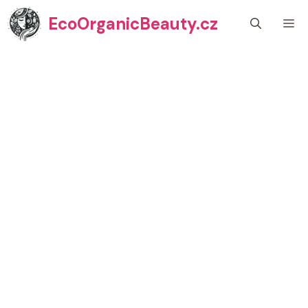
Přeskočit
EcoOrganicBeauty.cz
M
na
obsah