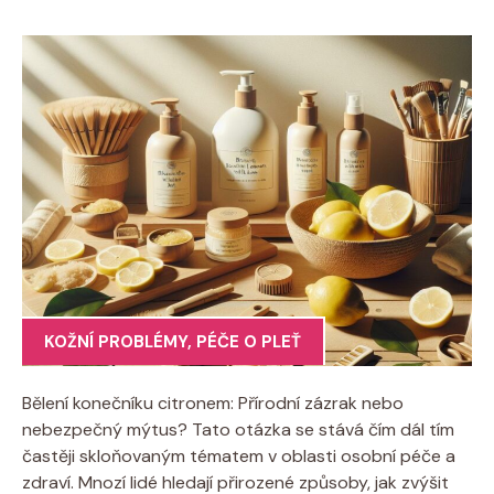
KOŽNÍ PROBLÉMY
,
PÉČE O PLEŤ
Bělení konečníku citronem: Přírodní zázrak nebo
nebezpečný mýtus? Tato otázka se stává čím dál tím
častěji skloňovaným tématem v oblasti osobní péče a
zdraví. Mnozí lidé hledají přirozené způsoby, jak zvýšit