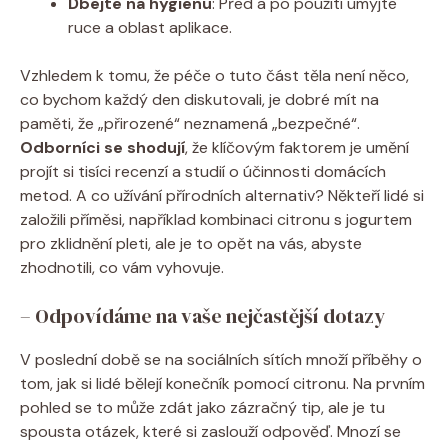
Dbejte na hygienu
: Před a po použití umyjte
ruce a oblast aplikace.
Vzhledem k tomu, že péče o tuto část těla není něco,
co bychom každý den diskutovali, je dobré mít na
paměti, že „přirozené“ neznamená „bezpečné“.
Odborníci se shodují
, že klíčovým faktorem je umění
projít si tisíci recenzí a studií o účinnosti domácích
metod. A co užívání přírodních alternativ? Někteří lidé si
založili příměsi, například kombinaci citronu s jogurtem
pro zklidnění pleti, ale je to opět na vás, abyste
zhodnotili, co vám vyhovuje.
– Odpovídáme na vaše nejčastější dotazy
V poslední době se na sociálních sítích množí příběhy o
tom, jak si lidé bělejí konečník pomocí citronu. Na prvním
pohled se to může zdát jako zázračný tip, ale je tu
spousta otázek, které si zaslouží odpověď. Mnozí se