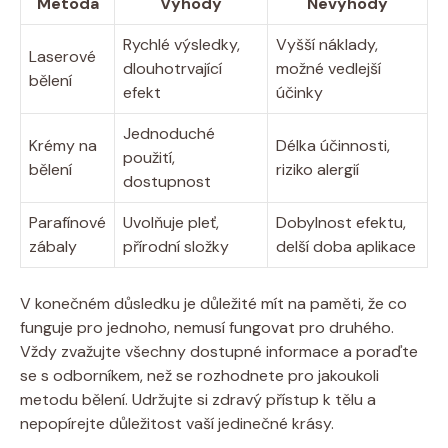
Metoda
Výhody
Nevýhody
Rychlé výsledky,
Vyšší náklady,
Laserové
dlouhotrvající
možné vedlejší
bělení
efekt
účinky
Jednoduché
Krémy na
Délka účinnosti,
použití,
bělení
riziko alergií
dostupnost
Parafínové
Uvolňuje pleť,
Dobylnost efektu,
zábaly
přírodní složky
delší doba aplikace
V konečném důsledku je důležité mít na paměti, že co
funguje pro jednoho, nemusí fungovat pro druhého.
Vždy zvažujte všechny dostupné informace a poraďte
se s odborníkem, než se rozhodnete pro jakoukoli
metodu bělení. Udržujte si zdravý přístup k tělu a
nepopírejte důležitost vaší jedinečné krásy.