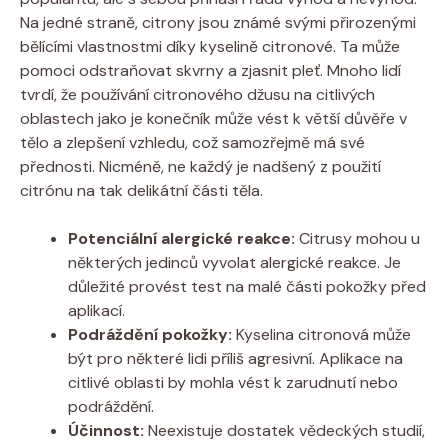
Na jedné straně, citrony jsou známé svými přirozenými
bělícími vlastnostmi díky kyselině citronové. Ta může
pomoci odstraňovat skvrny a zjasnit pleť. Mnoho lidí
tvrdí, že používání citronového džusu na citlivých
oblastech jako je konečník může vést k větší důvěře v
tělo a zlepšení vzhledu, což samozřejmě má své
přednosti. Nicméně, ne každý je nadšený z použití
citrónu na tak delikátní části těla.
Potenciální alergické reakce:
Citrusy mohou u
některých jedinců vyvolat alergické reakce. Je
důležité provést test na malé části pokožky před
aplikací.
Podráždění pokožky:
Kyselina citronová může
být pro některé lidi příliš agresivní. Aplikace na
citlivé oblasti by mohla vést k zarudnutí nebo
podráždění.
Účinnost:
Neexistuje dostatek vědeckých studií,