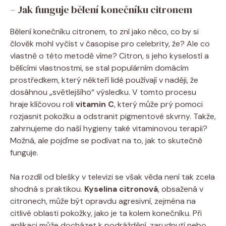
– Jak funguje bělení konečníku citronem
Bělení konečníku citronem, to zní jako něco, co by si
člověk mohl vyčíst v časopise pro celebrity, že? Ale co
vlastně o této metodě víme? Citron, s jeho kyselostí a
bělícími vlastnostmi, se stal populárním domácím
prostředkem, který někteří lidé používají v naději, že
dosáhnou „světlejšího“ výsledku. V tomto procesu
hraje klíčovou roli
vitamin C
, který může prý pomoci
rozjasnit pokožku a odstranit pigmentové skvrny. Takže,
zahrnujeme do naší hygieny také vitaminovou terapii?
Možná, ale pojďme se podívat na to, jak to skutečně
funguje.
Na rozdíl od blešky v televizi se však věda není tak zcela
shodná s praktikou.
Kyselina citronová
, obsažená v
citronech, může být opravdu agresivní, zejména na
citlivé oblasti pokožky, jako je ta kolem konečníku. Při
aplikaci může docházet k podráždění, zarudnutí nebo