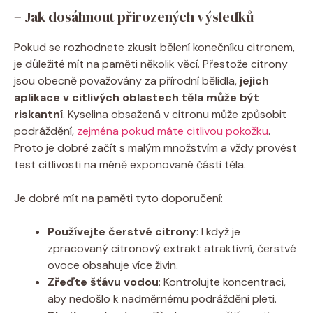
– Jak dosáhnout přirozených výsledků
Pokud se rozhodnete zkusit bělení konečníku citronem,
je důležité mít na paměti několik věcí. Přestože citrony
jsou obecně považovány za přírodní bělidla,
jejich
aplikace v citlivých oblastech těla může být
riskantní
. Kyselina obsažená v citronu může způsobit
podráždění,
zejména pokud máte citlivou pokožku
.
Proto je dobré začít s malým množstvím a vždy provést
test citlivosti na méně exponované části těla.
Je dobré mít na paměti tyto doporučení:
Používejte čerstvé citrony
: I když je
zpracovaný citronový extrakt atraktivní, čerstvé
ovoce obsahuje více živin.
Zřeďte šťávu vodou
: Kontrolujte koncentraci,
aby nedošlo k nadměrnému podráždění pleti.