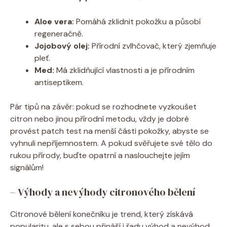
Aloe vera:
Pomáhá zklidnit pokožku a působí
regeneračně.
Jojobový olej:
Přírodní zvlhčovač, který zjemňuje
pleť.
Med:
Má zklidňující vlastnosti a je přírodním
antiseptikem.
Pár tipů na závěr: pokud se rozhodnete vyzkoušet
citron nebo jinou přírodní metodu, vždy je dobré
provést patch test na menší části pokožky, abyste se
vyhnuli nepříjemnostem. A pokud svěřujete své tělo do
rukou přírody, buďte opatrní a naslouchejte jejím
signálům!
– Výhody a nevýhody citronového bělení
Citronové bělení konečníku je trend, který získává
popularitu, ale s sebou přináší i řadu výhod a nevýhod.