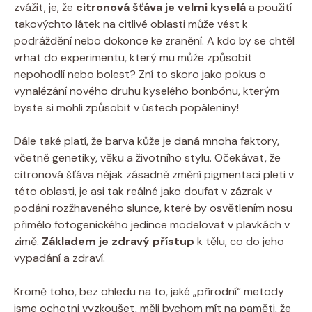
zvážit, je, že
citronová šťáva je velmi kyselá
a použití
takovýchto látek na citlivé oblasti může vést k
podráždění nebo dokonce ke zranění. A kdo by se chtěl
vrhat do experimentu, který mu může způsobit
nepohodlí nebo bolest? Zní to skoro jako pokus o
vynalézání nového druhu kyselého bonbónu, kterým
byste si mohli způsobit v ústech popáleniny!
Dále také platí, že barva kůže je daná mnoha faktory,
včetně genetiky, věku a životního stylu. Očekávat, že
citronová šťáva nějak zásadně změní pigmentaci pleti v
této oblasti, je asi tak reálné jako doufat v zázrak v
podání rozžhaveného slunce, které by osvětlením nosu
přimělo fotogenického jedince modelovat v plavkách v
zimě.
Základem je zdravý přístup
k tělu, co do jeho
vypadání a zdraví.
Kromě toho, bez ohledu na to, jaké „přírodní“ metody
jsme ochotni vyzkoušet, měli bychom mít na paměti, že