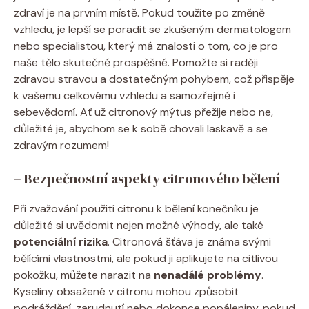
zdraví je na prvním místě. Pokud toužíte po změně
vzhledu, je lepší se poradit se zkušeným dermatologem
nebo specialistou, který má znalosti o tom, co je pro
naše tělo skutečně prospěšné. Pomožte si raději
zdravou stravou a dostatečným pohybem, což přispěje
k vašemu celkovému vzhledu a samozřejmě i
sebevědomí. Ať už citronový mýtus přežije nebo ne,
důležité je, abychom se k sobě chovali laskavě a se
zdravým rozumem!
– Bezpečnostní aspekty citronového bělení
Při zvažování použití citronu k bělení konečníku je
důležité si uvědomit nejen možné výhody, ale také
potenciální rizika
. Citronová šťáva je známa svými
bělícími vlastnostmi, ale pokud ji aplikujete na citlivou
pokožku, můžete narazit na
nenadálé problémy
.
Kyseliny obsažené v citronu mohou způsobit
podráždění, zarudnutí nebo dokonce popáleniny, pokud