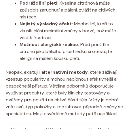
Podráždění pleti:
Kyselina citrónová může
způsobit zarudnutí a pálení, zvlášť na citlivých
místech.
Nejistý výsledný efekt:
Mnoho lidí, kteří to
zkusili, hlásí minimální změny v barvě, což může
vést k frustraci.
Možnost alergické reakce:
Před použitím
citrónu jako bělicího prostředku si otestujte
alergii na malém kousku pleti.
Naopak, existují i
alternativní metody
, které zažívají
vzestup popularity a mohou nabídnout efektivnější a
bezpečnější přístup. Většina odborníků doporučuje
využívat produkty, které byly klinicky testovány a
ověřeny pro použití na citlivé části těla. Vždy je dobré
znát svůj typ pokožky a konzultovat případné změny se
specialistou. Mezi osvědčené metody patří například: