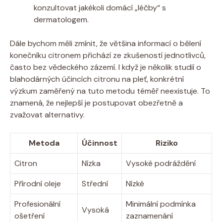
konzultovat jakékoli domácí „léčby“ s
dermatologem.
Dále bychom měli zmínit, že většina informací o bělení
konečníku citronem přichází ze zkušeností jednotlivců,
často bez vědeckého zázemí. I když je několik studií o
blahodárných účincích citronu na pleť, konkrétní
výzkum zaměřený na tuto metodu téměř neexistuje. To
znamená, že nejlepší je postupovat obezřetně a
zvažovat alternativy.
Metoda
Účinnost
Riziko
Citron
Nízka
Vysoké podráždění
Přírodní oleje
Střední
Nízké
Profesionální
Minimální podmínka
Vysoká
ošetření
zaznamenání