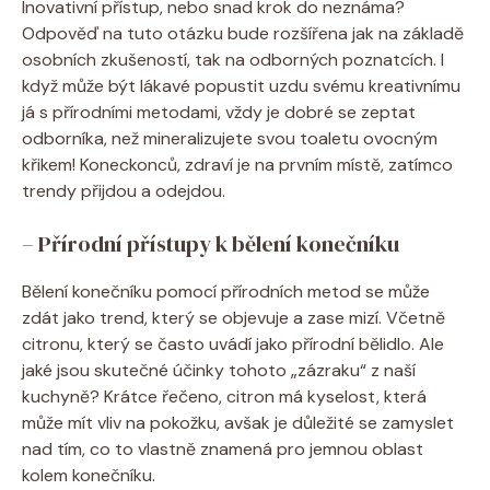
Inovativní přístup, nebo snad krok do neznáma?
Odpověď na tuto otázku bude rozšířena jak na základě
osobních zkušeností, tak na odborných poznatcích. I
když může být lákavé popustit uzdu svému kreativnímu
já s přírodními metodami, vždy je dobré se zeptat
odborníka, než mineralizujete svou toaletu ovocným
křikem! Koneckonců, zdraví je na prvním místě, zatímco
trendy přijdou a odejdou.
– Přírodní přístupy k bělení konečníku
Bělení konečníku pomocí přírodních metod se může
zdát jako trend, který se objevuje a zase mizí. Včetně
citronu, který se často uvádí jako přírodní bělidlo. Ale
jaké jsou skutečné účinky tohoto „zázraku“ z naší
kuchyně? Krátce řečeno, citron má kyselost, která
může mít vliv na pokožku, avšak je důležité se zamyslet
nad tím, co to vlastně znamená pro jemnou oblast
kolem konečníku.