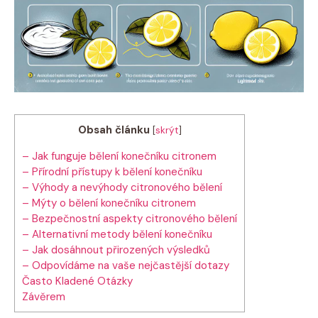
Obsah článku
[
skrýt
]
– Jak funguje bělení konečníku citronem
– Přírodní přístupy k bělení konečníku
– Výhody a nevýhody citronového bělení
– Mýty o bělení konečníku citronem
– Bezpečnostní aspekty citronového bělení
– Alternativní metody bělení konečníku
– Jak dosáhnout přirozených výsledků
– Odpovídáme na vaše nejčastější dotazy
Často Kladené Otázky
Závěrem