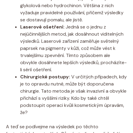
glykolová nebo hydrochinon. Většina z nich
vyžaduje pravidelné používání, přičemž výsledky
se dostavují pomalu, ale jistě.
Laserové ošetření:
Jedná se o jednu z
nejúčinnějších metod, jak dosáhnout viditelných
výsledků. Laserové zařízení zaměřuje světelný
paprsek na pigmenty v kůži, což může vést k
trvalejšímu zpevnění. Tímto způsobem ale
obvykle dosáhnete lepších výsledků, procházíte-
li sérií ošetření.
Chirurgické postupy:
V určitých případech, kdy
je to opravdu nutné, může být doporučena
chirurgie. Tato metoda je však invazivní a obvykle
přichází s vyššími riziky. Kdo by také chtěl
podstoupit operaci kvůli kosmetickým úpravám,
že?
A teď se podívejme na výsledek po těchto