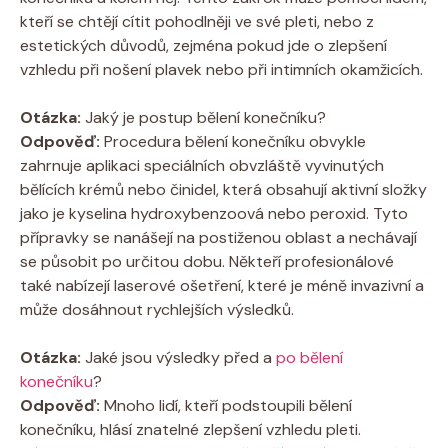
kteří se chtějí cítit pohodlněji ve své pleti, nebo z
estetických důvodů, zejména pokud jde o zlepšení
vzhledu při nošení plavek nebo při intimních okamžicích.
Otázka:
Jaký je postup bělení konečníku?
Odpověď:
Procedura bělení konečníku obvykle
zahrnuje aplikaci speciálních obvzláště vyvinutých
bělících krémů nebo činidel, která obsahují aktivní složky
jako je kyselina hydroxybenzoová nebo peroxid. Tyto
přípravky se nanášejí na postiženou oblast a nechávají
se působit po určitou dobu. Někteří profesionálové
také nabízejí laserové ošetření, které je méně invazivní a
může dosáhnout rychlejších výsledků.
Otázka:
Jaké jsou výsledky před a
po bělení
konečníku
?
Odpověď:
Mnoho lidí, kteří podstoupili bělení
konečníku, hlásí znatelné zlepšení vzhledu pleti.