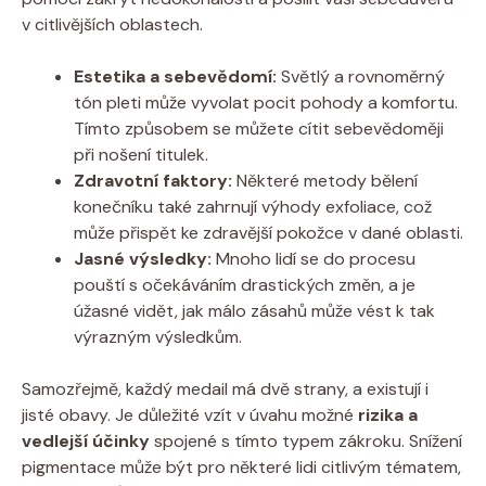
v citlivějších oblastech.
Estetika a sebevědomí:
Světlý a rovnoměrný
tón pleti může vyvolat pocit pohody a komfortu.
Tímto způsobem se můžete cítit sebevědoměji
při nošení titulek.
Zdravotní faktory:
Některé metody bělení
konečníku také zahrnují výhody exfoliace, což
může přispět ke zdravější pokožce v dané oblasti.
Jasné výsledky:
Mnoho lidí se do procesu
pouští s očekáváním drastických změn, a je
úžasné vidět, jak málo zásahů může vést k tak
výrazným výsledkům.
Samozřejmě, každý medail má dvě strany, a existují i
jisté obavy. Je důležité vzít v úvahu možné
rizika a
vedlejší účinky
spojené s tímto typem zákroku. Snížení
pigmentace může být pro některé lidi citlivým tématem,