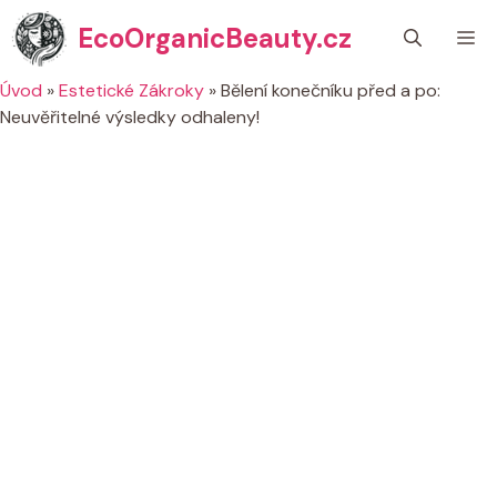
Přeskočit
EcoOrganicBeauty.cz
M
na
obsah
Úvod
»
Estetické Zákroky
»
Bělení konečníku před a po:
Neuvěřitelné výsledky odhaleny!