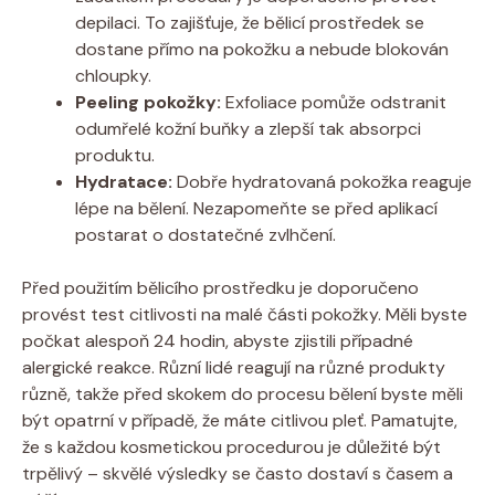
depilaci. To zajišťuje, že bělicí prostředek se
dostane přímo na pokožku a nebude blokován
chloupky.
Peeling pokožky:
Exfoliace pomůže odstranit
odumřelé kožní buňky a zlepší tak absorpci
produktu.
Hydratace:
Dobře hydratovaná pokožka reaguje
lépe na bělení. Nezapomeňte se před aplikací
postarat o dostatečné zvlhčení.
Před použitím bělicího prostředku je doporučeno
provést test citlivosti na malé části pokožky. Měli byste
počkat alespoň 24 hodin, abyste zjistili případné
alergické reakce. Různí lidé reagují na různé produkty
různě, takže před skokem do procesu bělení byste měli
být opatrní v případě, že máte citlivou pleť. Pamatujte,
že s každou kosmetickou procedurou je důležité být
trpělivý – skvělé výsledky se často dostaví s časem a