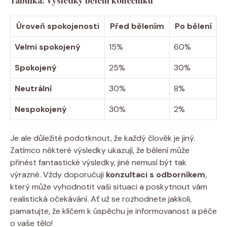
Tabulka: Výsledky bělení konečníku
Úroveň spokojenosti
Před bělením
Po bělení
Velmi spokojený
15%
60%
Spokojený
25%
30%
Neutrální
30%
8%
Nespokojený
30%
2%
Je ale důležité podotknout, že každý člověk je jiný.
Zatímco některé výsledky ukazují, že bělení může
přinést fantastické výsledky, jiné nemusí být tak
výrazné. Vždy doporučuji
konzultaci s odborníkem
,
který může vyhodnotit vaši situaci a poskytnout vám
realistická očekávání. Ať už se rozhodnete jakkoli,
pamatujte, že klíčem k úspěchu je informovanost a péče
o vaše tělo!