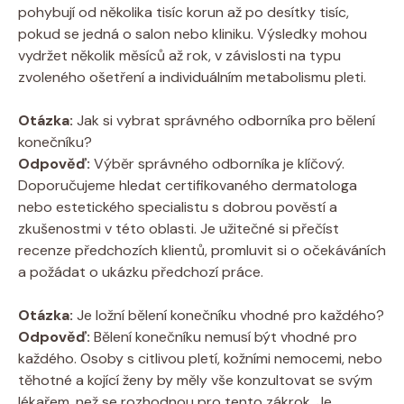
pohybují od několika tisíc korun až po desítky tisíc,
pokud se jedná o salon nebo kliniku. Výsledky mohou
vydržet několik měsíců až rok, v závislosti na typu
zvoleného ošetření a individuálním metabolismu pleti.
Otázka:
Jak si vybrat správného odborníka pro bělení
konečníku?
Odpověď:
Výběr správného odborníka je klíčový.
Doporučujeme hledat certifikovaného dermatologa
nebo estetického specialistu s dobrou pověstí a
zkušenostmi v této oblasti. Je užitečné si přečíst
recenze předchozích klientů, promluvit si o očekáváních
a požádat o ukázku předchozí práce.
Otázka:
Je ložní bělení konečníku vhodné pro každého?
Odpověď:
Bělení konečníku nemusí být vhodné pro
každého. Osoby s citlivou pletí, kožními nemocemi, nebo
těhotné a kojící ženy by měly vše konzultovat se svým
lékařem, než se rozhodnou pro tento zákrok. Je