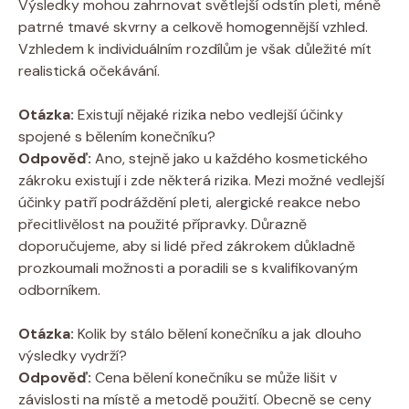
Výsledky mohou zahrnovat světlejší odstín pleti, méně
patrné tmavé skvrny a celkově homogennější vzhled.
Vzhledem k individuálním rozdílům je však důležité mít
realistická očekávání.
Otázka:
Existují nějaké rizika nebo vedlejší účinky
spojené s bělením konečníku?
Odpověď:
Ano, stejně jako u každého kosmetického
zákroku existují i zde některá rizika. Mezi možné vedlejší
účinky patří podráždění pleti, alergické reakce nebo
přecitlivělost na použité přípravky. Důrazně
doporučujeme, aby si lidé před zákrokem důkladně
prozkoumali možnosti a poradili se s kvalifikovaným
odborníkem.
Otázka:
Kolik by stálo bělení konečníku a jak dlouho
výsledky vydrží?
Odpověď:
Cena bělení konečníku se může lišit v
závislosti na místě a metodě použití. Obecně se ceny