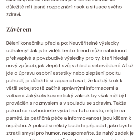
důležité mít jasné rozpoznání risok a situace svého
zdraví.
Závěrem
Bělení konečníku před a po: Neuvěřitelné výsledky
odhaleny! Jak jste viděli, tento trend může nabídnout
překvapivé a povzbudivé výsledky pro ty, kteří hledají
nový způsob, jak zlepšit svůj vzhled a sebevědomí. Ať už
jde o úpravu osobní estetiky nebo zlepšení pocitu
pohodlí, je důležité si zapamatovat, že každý krok k
větší sebejistotě začíná správnými informacemi a
volbami. Jakýkoliv kosmetický zákrok by však měl být
prováděn s rozmyslem a v souladu se zdravím. Takže
pokud se rozhodnete vydat na tuto cestu, mějte na
paměti, že patřičná péče a informovanost jsou klíčem k
úspěchu. A pokud si někdy budete připadat, jako byste
ztratili smysl pro humor, nezapomeňte, že nahý zadek je