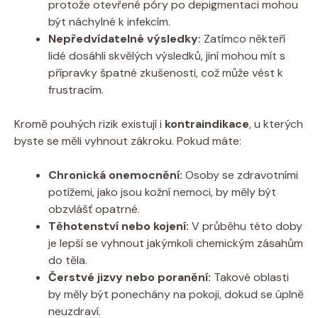
protože otevřené póry po depigmentaci mohou
být náchylné k infekcím.
Nepředvídatelné výsledky:
Zatímco někteří
lidé dosáhli skvělých výsledků, jiní mohou mít s
přípravky špatné zkušenosti, což může vést k
frustracím.
Kromě pouhých rizik existují i
kontraindikace
, u kterých
byste se měli vyhnout zákroku. Pokud máte:
Chronická onemocnění:
Osoby se zdravotními
potížemi, jako jsou kožní nemoci, by měly být
obzvlášť opatrné.
Těhotenství nebo kojení:
V průběhu této doby
je lepší se vyhnout jakýmkoli chemickým zásahům
do těla.
Čerstvé jizvy nebo poranění:
Takové oblasti
by měly být ponechány na pokoji, dokud se úplně
neuzdraví.