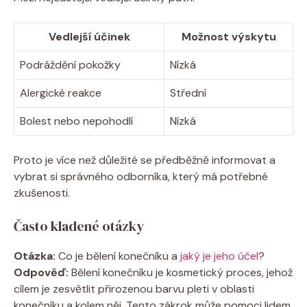
Vedlejší účinek
Možnost výskytu
Podráždění pokožky
Nízká
Alergické reakce
Střední
Bolest nebo nepohodlí
Nízká
Proto je více než důležité se předběžně informovat a
vybrat si správného odborníka, který má potřebné
zkušenosti.
Často kladené otázky
Otázka:
Co je bělení konečníku a
jaký je jeho účel
?
Odpověď:
Bělení konečníku je kosmetický proces, jehož
cílem je zesvětlit přirozenou barvu pleti v oblasti
konečníku a kolem něj. Tento zákrok může pomoci lidem,