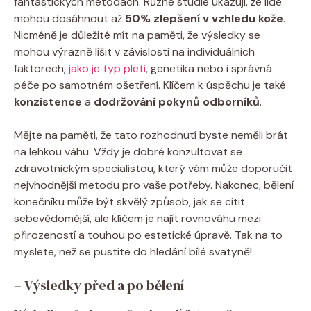
fantastických metodách. Různé studie ukazují, že lidé
mohou dosáhnout až
50% zlepšení v vzhledu kože
.
Nicméně je důležité mít na paměti, že výsledky se
mohou výrazně lišit v závislosti na individuálních
faktorech,
jako je typ pleti
, genetika nebo i správná
péče po samotném ošetření. Klíčem k úspěchu je také
konzistence
a
dodržování pokynů odborníků
.
Mějte na paměti, že tato rozhodnutí byste neměli brát
na lehkou váhu. Vždy je dobré konzultovat se
zdravotnickým specialistou, který vám může doporučit
nejvhodnější metodu pro vaše potřeby. Nakonec, bělení
konečníku může být skvělý způsob, jak se cítit
sebevědomější, ale klíčem je najít rovnováhu mezi
přirozeností a touhou po estetické úpravě. Tak na to
myslete, než se pustíte do hledání bílé svatyně!
– Výsledky před a po bělení