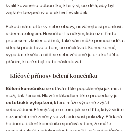
kvalifikovaného odborníka, který ví, co dělá, aby byl
zajištěn bezpečný a efektivní výsledek.
Pokud máte otázky nebo obavy, neváhejte si promluvit
s dermatologem. Hovoříte-li s někým, kdo už s tímto
procesem zkušenosti má, také vám může pomoci udělat
si lepší představu o tom, co očekávat. Konec konců,
vypadat skvěle a cítit se sebevědomě je pro každého
přáním, které stojí za to následovat.
– Klíčové přínosy bělení konečníku
Bělení konečníku
se stává stále populárnější jak mezi
muži, tak ženami. Hlavním lákadlem této procedury je
estetické vylepšení
, které může výrazně zvýšit
sebevědomí. Přemýšlejte o tom, jak se cítíte, když vidíte
nezaměnitelné změny ve vzhledu vaší pokožky. Přidaná
hodnota bělení konečníku spočívá v tom, že může
pomoci zakrýt nedokonalosti a posílit vaši sebedůvěru