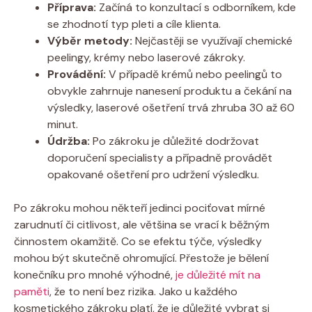
Příprava:
Začíná to konzultací s odborníkem, kde
se zhodnotí typ pleti a cíle klienta.
Výběr metody:
Nejčastěji se využívají chemické
peelingy, krémy nebo laserové zákroky.
Provádění:
V případě krémů nebo peelingů to
obvykle zahrnuje nanesení produktu a čekání na
výsledky, laserové ošetření trvá zhruba 30 až 60
minut.
Údržba:
Po zákroku je důležité dodržovat
doporučení specialisty a případně provádět
opakované ošetření pro udržení výsledku.
Po zákroku mohou někteří jedinci pociťovat mírné
zarudnutí či citlivost, ale většina se vrací k běžným
činnostem okamžitě. Co se efektu týče, výsledky
mohou být skutečně ohromující. Přestože je bělení
konečníku pro mnohé výhodné,
je důležité mít na
paměti
, že to není bez rizika. Jako u každého
kosmetického zákroku platí, že je důležité vybrat si