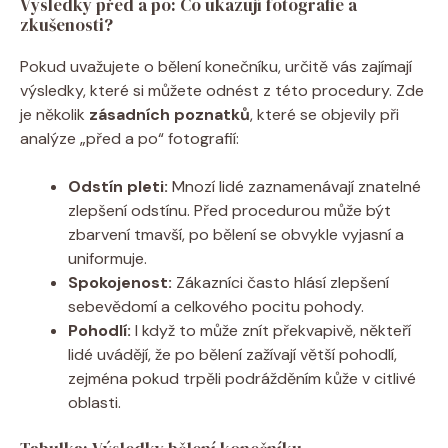
Výsledky před a po: Co ukazují fotografie a
zkušenosti?
Pokud uvažujete o bělení konečníku, určitě vás zajímají
výsledky, které si můžete odnést z této procedury. Zde
je několik
zásadních poznatků
, které se objevily při
analýze „před a po“ fotografií:
Odstín pleti:
Mnozí lidé zaznamenávají znatelné
zlepšení odstínu. Před procedurou může být
zbarvení tmavší, po bělení se obvykle vyjasní a
uniformuje.
Spokojenost:
Zákazníci často hlásí zlepšení
sebevědomí a celkového pocitu pohody.
Pohodlí:
I když to může znít překvapivě, někteří
lidé uvádějí, že po bělení zažívají větší pohodlí,
zejména pokud trpěli podrážděním kůže v citlivé
oblasti.