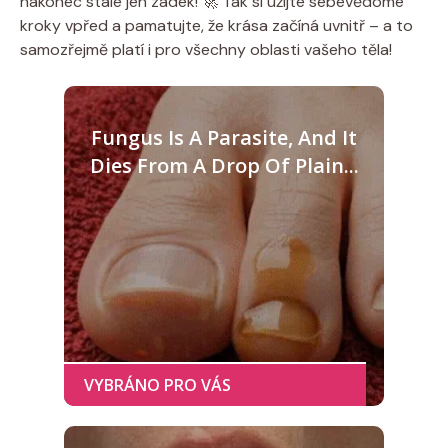
nakonec stále jen zadek! 🚀 Tak si užijte sebevědomé
kroky vpřed a pamatujte, že krása začíná uvnitř – a to
samozřejmě platí i pro všechny oblasti vašeho těla!
Fungus Is A Parasite, And It
Dies From A Drop Of Plain...