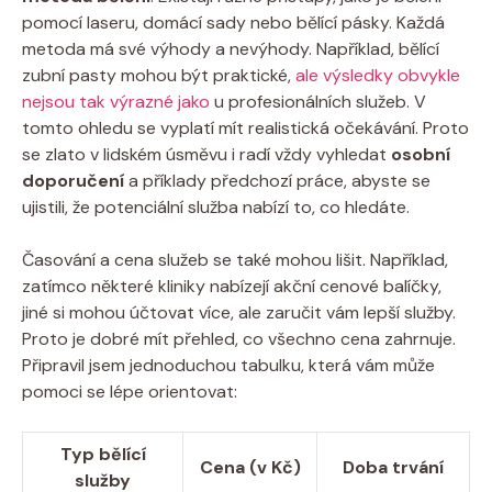
pomocí laseru, domácí sady nebo bělící pásky. Každá
metoda má své výhody a nevýhody. Například, bělící
zubní pasty mohou být praktické,
ale výsledky obvykle
nejsou tak výrazné jako
u profesionálních služeb. V
tomto ohledu se vyplatí mít realistická očekávání. Proto
se zlato v lidském úsměvu i radí vždy vyhledat
osobní
doporučení
a příklady předchozí práce, abyste se
ujistili, že potenciální služba nabízí to, co hledáte.
Časování a cena služeb se také mohou lišit. Například,
zatímco některé kliniky nabízejí akční cenové balíčky,
jiné si mohou účtovat více, ale zaručit vám lepší služby.
Proto je dobré mít přehled, co všechno cena zahrnuje.
Připravil jsem jednoduchou tabulku, která vám může
pomoci se lépe orientovat:
Typ bělící
Cena (v Kč)
Doba trvání
služby