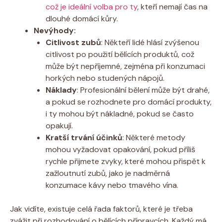
což je ideální volba pro ty
, kteří nemají čas na
dlouhé domácí kůry.
Nevýhody:
Citlivost zubů
: Někteří lidé hlásí zvýšenou
citlivost po použití bělících produktů, což
může být nepříjemné, zejména při konzumaci
horkých nebo studených nápojů.
Náklady
: Profesionální bělení může být drahé,
a pokud se rozhodnete pro domácí produkty,
i ty mohou být nákladné, pokud se často
opakují.
Kratší trvání účinků
: Některé metody
mohou vyžadovat opakování, pokud příliš
rychle přijmete zvyky, které mohou přispět k
zažloutnutí zubů, jako je nadměrná
konzumace kávy nebo tmavého vína.
Jak vidíte, existuje celá řada faktorů, které je třeba
zvážit při rozhodování o bělících přípravcích. Každý má