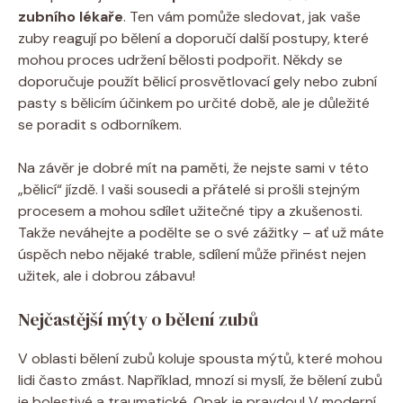
zubního lékaře
. Ten vám pomůže sledovat, jak vaše
zuby reagují po bělení a doporučí další postupy, které
mohou proces udržení bělosti podpořit. Někdy se
doporučuje použít bělicí prosvětlovací gely nebo zubní
pasty s bělicím účinkem po určité době, ale je důležité
se poradit s odborníkem.
Na závěr je dobré mít na paměti, že nejste sami v této
„bělicí“ jízdě. I vaši sousedi a přátelé si prošli stejným
procesem a mohou sdílet užitečné tipy a zkušenosti.
Takže neváhejte a podělte se o své zážitky – ať už máte
úspěch nebo nějaké trable, sdílení může přinést nejen
užitek, ale i dobrou zábavu!
Nejčastější mýty o bělení zubů
V oblasti bělení zubů koluje spousta mýtů, které mohou
lidi často zmást. Například, mnozí si myslí, že bělení zubů
je bolestivé a traumatické. Opak je pravdou! V moderní