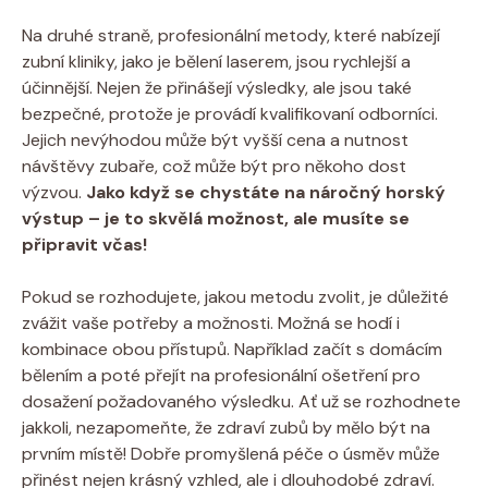
Na druhé straně, profesionální metody, které nabízejí
zubní kliniky, jako je bělení laserem, jsou rychlejší a
účinnější. Nejen že přinášejí výsledky, ale jsou také
bezpečné, protože je provádí kvalifikovaní odborníci.
Jejich nevýhodou může být vyšší cena a nutnost
návštěvy zubaře, což může být pro někoho dost
výzvou.
Jako když se chystáte na náročný horský
výstup – je to skvělá možnost, ale musíte se
připravit včas!
Pokud se rozhodujete, jakou metodu zvolit, je důležité
zvážit vaše potřeby a možnosti. Možná se hodí i
kombinace obou přístupů. Například začít s domácím
bělením a poté přejít na profesionální ošetření pro
dosažení požadovaného výsledku. Ať už se rozhodnete
jakkoli, nezapomeňte, že zdraví zubů by mělo být na
prvním místě! Dobře promyšlená péče o úsměv může
přinést nejen krásný vzhled, ale i dlouhodobé zdraví.