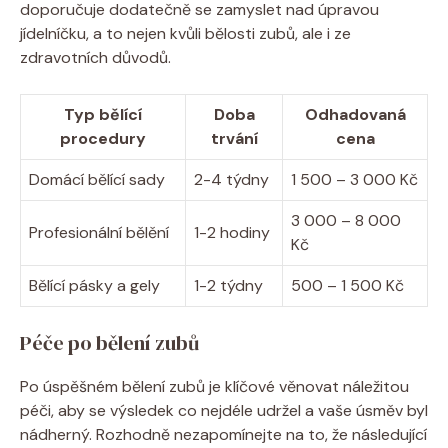
doporučuje dodatečně se zamyslet nad úpravou
jídelníčku, a to nejen kvůli bělosti zubů, ale i ze
zdravotních důvodů.
Typ bělící
Doba
Odhadovaná
procedury
trvání
cena
Domácí bělící sady
2-4 týdny
1 500 – 3 000 Kč
3 000 – 8 000
Profesionální bělění
1-2 hodiny
Kč
Bělící pásky a gely
1-2 týdny
500 – 1 500 Kč
Péče po bělení zubů
Po úspěšném bělení zubů je klíčové věnovat náležitou
péči, aby se výsledek co nejdéle udržel a vaše úsměv byl
nádherný. Rozhodně nezapomínejte na to, že následující