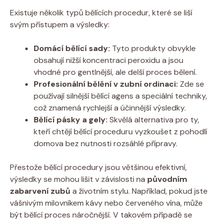
Existuje několik typů bělících procedur, které se liší
svým přístupem a výsledky:
Domácí bělící sady:
Tyto produkty obvykle
obsahují nižší koncentraci peroxidu a jsou
vhodné pro gentlnější, ale delší proces bělení.
Profesionální bělění v zubní ordinaci:
Zde se
používají silnější bělící agens a speciální techniky,
což znamená rychlejší a účinnější výsledky.
Bělící pásky a gely:
Skvělá alternativa pro ty,
kteří chtějí bělící proceduru vyzkoušet z pohodlí
domova bez nutnosti rozsáhlé přípravy.
Přestože bělící procedury jsou většinou efektivní,
výsledky se mohou lišit v závislosti na
původním
zabarvení zubů
a životním stylu. Například, pokud jste
vášnivým milovníkem kávy nebo červeného vína, může
být bělící proces náročnější. V takovém případě se