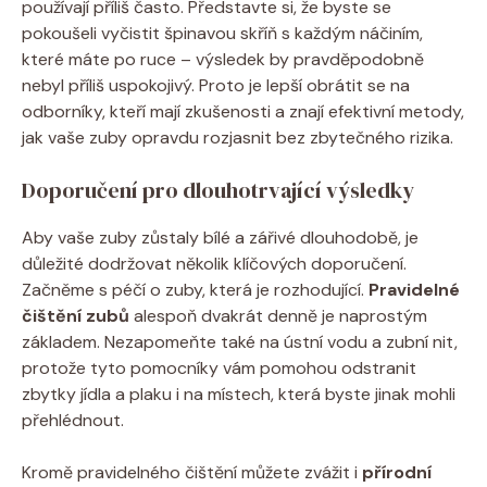
používají příliš často. Představte si, že byste se
pokoušeli vyčistit špinavou skříň s každým náčiním,
které máte po ruce – výsledek by pravděpodobně
nebyl příliš uspokojivý. Proto je lepší obrátit se na
odborníky, kteří mají zkušenosti a znají efektivní metody,
jak vaše zuby opravdu rozjasnit bez zbytečného rizika.
Doporučení pro dlouhotrvající výsledky
Aby vaše zuby zůstaly bílé a zářivé dlouhodobě, je
důležité dodržovat několik klíčových doporučení.
Začněme s péčí o zuby, která je rozhodující.
Pravidelné
čištění zubů
alespoň dvakrát denně je naprostým
základem. Nezapomeňte také na ústní vodu a zubní nit,
protože tyto pomocníky vám pomohou odstranit
zbytky jídla a plaku i na místech, která byste jinak mohli
přehlédnout.
Kromě pravidelného čištění můžete zvážit i
přírodní