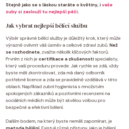
Stejně jako se s láskou staráte o květiny, i
vaše
zuby si zaslouží tu nejlepší péči
.
Jak vybrat nejlepší bělící službu
Výběr správné bělící služby je důležitý krok, který může
výrazně ovlivnit váš úsměv a celkové zdraví zubů.
Než
se rozhodnete
, zvažte několik klíčových faktorů.
Prvním z nich je
certifikace a zkušenosti
specialisty,
který vaši proceduru provede. Jak rychle se zdá, vždy
byste měli zkontrolovat, zda má daný odborník
potřebné licence a zda se pravidelně vzdělává v této
oblasti. Například zubní hygienista s množstvím
spokojených zákazníků a pozitivními recenzemi na
sociálních médiích může být skvělou volbou pro
bezpečné a efektivní bělení.
Dalším bodem, na který byste neměli zapomínat, je
metoda bělění
. Existují různé přístupy, jako je bělení