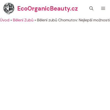
Přeskočit
EcoOrganicBeauty.cz
M
na
obsah
Úvod
»
Bělení Zubů
»
Bělení zubů Chomutov: Nejlepší možnosti