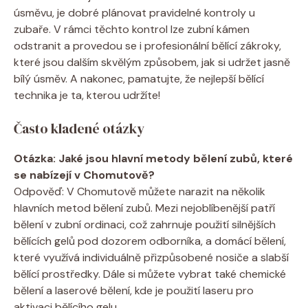
úsměvu, je dobré plánovat pravidelné kontroly u
zubaře. V rámci těchto kontrol lze zubní kámen
odstranit a provedou se i profesionální bělící zákroky,
které jsou dalším skvělým způsobem, jak si udržet jasně
bílý úsměv. A nakonec, pamatujte, že nejlepší bělící
technika je ta, kterou udržíte!
Často kladené otázky
Otázka: Jaké jsou hlavní metody bělení zubů, které
se nabízejí v Chomutově?
Odpověď: V Chomutově můžete narazit na několik
hlavních metod bělení zubů. Mezi nejoblíbenější patří
bělení v zubní ordinaci, což zahrnuje použití silnějších
bělících gelů pod dozorem odborníka, a domácí bělení,
které využívá individuálně přizpůsobené nosiče a slabší
bělící prostředky. Dále si můžete vybrat také chemické
bělení a laserové bělení, kde je použití laseru pro
aktivaci bělícího gelu.