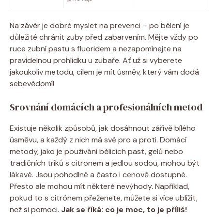
Na závěr je dobré myslet na prevenci – po bělení je
důležité chránit zuby před zabarvením. Mějte vždy po
ruce zubní pastu s fluoridem a nezapomínejte na
pravidelnou prohlídku u zubaře. Ať už si vyberete
jakoukoliv metodu, cílem je mít úsměv, který vám dodá
sebevědomí!
Srovnání domácích a profesionálních metod
Existuje několik způsobů, jak dosáhnout zářivě bílého
úsměvu, a každý z nich má své pro a proti. Domácí
metody, jako je používání bělicích past, gelů nebo
tradičních triků s citronem a jedlou sodou, mohou být
lákavé. Jsou pohodlné a často i cenově dostupné.
Přesto ale mohou mít některé nevýhody. Například,
pokud to s citrónem přeženete, můžete si více ublížit,
než si pomoci.
Jak se říká: co je moc, to je příliš!