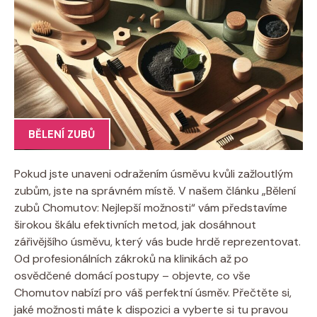
BĚLENÍ ZUBŮ
Pokud jste unaveni odražením úsměvu kvůli zažloutlým
zubům, jste na správném místě. V našem článku „Bělení
zubů Chomutov: Nejlepší možnosti“ vám představíme
širokou škálu efektivních metod, jak dosáhnout
zářivějšího úsměvu, který vás bude hrdě reprezentovat.
Od profesionálních zákroků na klinikách až po
osvědčené domácí postupy – objevte, co vše
Chomutov nabízí pro váš perfektní úsměv. Přečtěte si,
jaké možnosti máte k dispozici a vyberte si tu pravou