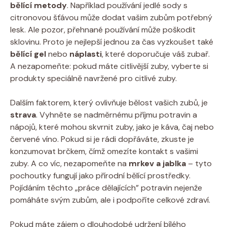
bělící metody
. Například používání jedlé sody s
citronovou šťávou může dodat vašim zubům potřebný
lesk. Ale pozor, přehnané používání může poškodit
sklovinu. Proto je nejlepší jednou za čas vyzkoušet také
bělící gel
nebo
náplasti
, které doporučuje váš zubař.
A nezapomeňte: pokud máte citlivější zuby, vyberte si
produkty speciálně navržené pro citlivé zuby.
Dalším faktorem, který ovlivňuje bělost vašich zubů, je
strava
. Vyhněte se nadměrnému příjmu potravin a
nápojů, které mohou skvrnit zuby, jako je káva, čaj nebo
červené víno. Pokud si je rádi dopřáváte, zkuste je
konzumovat brčkem, čímž omezíte kontakt s vašimi
zuby. A co víc, nezapomeňte na
mrkev a jablka
– tyto
pochoutky fungují jako přírodní bělící prostředky.
Pojídáním těchto „práce dělajících” potravin nejenže
pomáháte svým zubům, ale i podpoříte celkové zdraví.
Pokud máte zájem o dlouhodobé udržení bílého