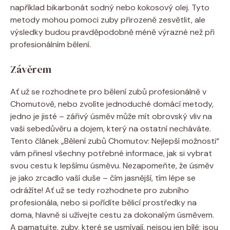
například bikarbonát sodný nebo kokosový olej. Tyto
metody mohou pomoci zuby přirozeně zesvětlit, ale
výsledky budou pravděpodobně méně výrazné než při
profesionálním bělení.
Závěrem
Ať už se rozhodnete pro bělení zubů profesionálně v
Chomutově, nebo zvolíte jednoduché domácí metody,
jedno je jisté – zářivý úsměv může mít obrovský vliv na
vaši sebedůvěru a dojem, který na ostatní necháváte.
Tento článek „Bělení zubů Chomutov: Nejlepší možnosti“
vám přinesl všechny potřebné informace, jak si vybrat
svou cestu k lepšímu úsměvu. Nezapomeňte, že úsměv
je jako zrcadlo vaší duše – čím jasnější, tím lépe se
odrážíte! Ať už se tedy rozhodnete pro zubního
profesionála, nebo si pořídíte bělicí prostředky na
doma, hlavně si užívejte cestu za dokonalým úsměvem.
A pamatujte, zuby, které se usmívají, nejsou jen bílé; jsou