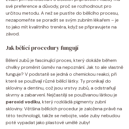
své preference a důvody, proč se rozhodnout pro
určitou metodu. A než se pustíte do bělícího procesu,
nezapomeňte se poradit se svým zubním lékařem – je
to jako mít kvalitního trenéra, když se připravujete na
závod.
Jak bělící procedury fungují
Bělení zubů je fascinující proces, který dokáže během
chvilky proměnit úsměv na nepoznání. Jak to ale vlastně
funguje? V podstatě se jedná o chemickou reakci, při
které se používají různé bělící látky. Ty pronikají do
skloviny a dentinu, což jsou vrstvy zubů, a odstraňují
skvrny a zabarvení. Nejčastěji se používanou látkou je
peroxid vodíku
, který rozkládá pigmenty zubní
skloviny. Většina bělících procedur je založena právě na
této technologii, takže se nebojte, vaše zuby nebudou
poté vypadat jako plastové umělé zuby!