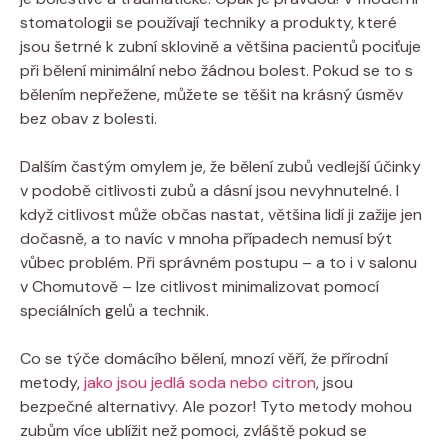
stomatologii se používají techniky a produkty, které
jsou šetrné k zubní sklovině a většina pacientů pociťuje
při bělení minimální nebo žádnou bolest. Pokud se to s
bělením nepřežene, můžete se těšit na krásný úsměv
bez obav z bolesti.
Dalším častým omylem je, že bělení zubů vedlejší účinky
v podobě citlivosti zubů a dásní jsou nevyhnutelné. I
když citlivost může občas nastat, většina lidí ji zažije jen
dočasně, a to navíc v mnoha případech nemusí být
vůbec problém. Při správném postupu – a to i v salonu
v Chomutově – lze citlivost minimalizovat pomocí
speciálních gelů a technik.
Co se týče domácího bělení, mnozí věří, že přírodní
metody,
jako jsou jedlá soda nebo citron
, jsou
bezpečné alternativy. Ale pozor! Tyto metody mohou
zubům více ublížit než pomoci, zvláště pokud se