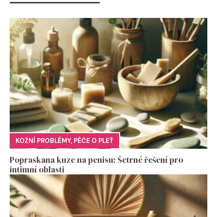
KOŽNÍ PROBLÉMY
,
PÉČE O PLEŤ
Popraskana kuze na penisu: Šetrné řešení pro
intimní oblasti