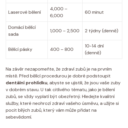
4,000 –
Laserové bělení
60 minut
6,000
Domácí bělící
1,000 – 2,500
2 týdny (denně)
sada
10-14 dní
Bělící pásky
400 – 800
(denně)
Na závěr nezapomeňte, že zdraví zubů je na prvním
místě. Před bělící procedurou je dobré podstoupit
dentální prohlídku
, abyste se ujistili, že jsou vaše zuby
v dobrém stavu. U tak citlivého tématu, jako je bělení
zubů, se vždy vyplatí být obezřetný. Hledejte kvalitní
služby, které neohrozí zdraví vašeho úsměvu, a užijte si
pocit bílých zubů, který vám může přidat na
sebevědomí.