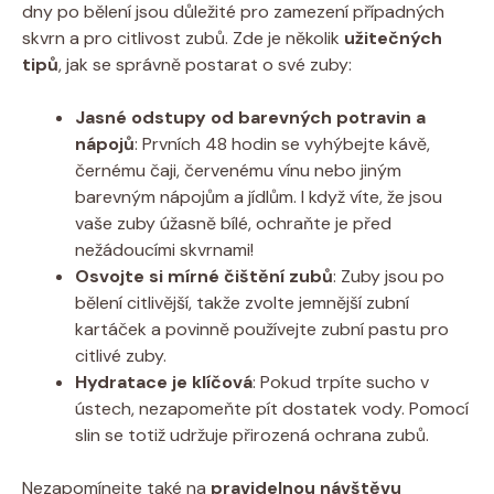
dny po bělení jsou důležité pro zamezení případných
skvrn a pro citlivost zubů. Zde je několik
užitečných
tipů
, jak se správně postarat o své zuby:
Jasné odstupy od barevných potravin a
nápojů
: Prvních 48 hodin se vyhýbejte kávě,
černému čaji, červenému vínu nebo jiným
barevným nápojům a jídlům. I když víte, že jsou
vaše zuby úžasně bílé, ochraňte je před
nežádoucími skvrnami!
Osvojte si mírné čištění zubů
: Zuby jsou po
bělení citlivější, takže zvolte jemnější zubní
kartáček a povinně používejte zubní pastu pro
citlivé zuby.
Hydratace je klíčová
: Pokud trpíte sucho v
ústech, nezapomeňte pít dostatek vody. Pomocí
slin se totiž udržuje přirozená ochrana zubů.
Nezapomínejte také na
pravidelnou návštěvu