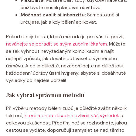
Flexibilita:
Můžete bělit zuby, kdykoliv máte čas,
aniž byste museli plánovat návštěvu.
Možnost zvolit si intenzitu:
Samostatně si
určujete, jak a kdy bělení aplikovat.
Pokud si nejste jisti, která metoda je pro vás ta pravá,
neváhejte se poradit se svým zubním lékařem
. Můžete
se tak vyhnout nevyžádaným komplikacím a najít
nejlepší způsob, jak dosáhnout vašeho vysněného
úsměvu. A co je důležité, nezapomínejte na důležitost
každodenní údržby ústní hygieny, abyste si dosáhnuté
výsledky co nejdéle udrželi!
Jak vybrat správnou metodu
Při výběru metody bělení zubů je důležité zvážit několik
faktorů,
které mohou zásadně ovlivnit váš výsledek
a
celkovou zkušenost. Předtím, než se rozhodnete, jakou
cestou se vydáte, doporučuji zamyslet se nad těmito