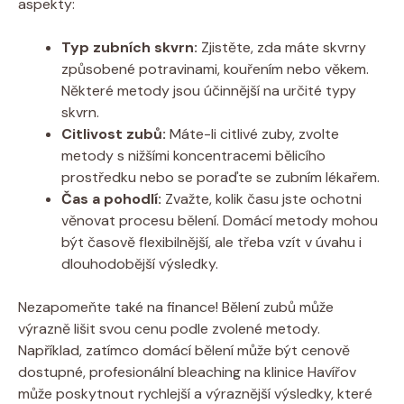
aspekty:
Typ zubních skvrn:
Zjistěte, zda máte skvrny
způsobené potravinami, kouřením nebo věkem.
Některé metody jsou účinnější na určité typy
skvrn.
Citlivost zubů:
Máte-li citlivé zuby, zvolte
metody s nižšími koncentracemi bělicího
prostředku nebo se poraďte se zubním lékařem.
Čas a pohodlí:
Zvažte, kolik času jste ochotni
věnovat procesu bělení. Domácí metody mohou
být časově flexibilnější, ale třeba vzít v úvahu i
dlouhodobější výsledky.
Nezapomeňte také na finance! Bělení zubů může
výrazně lišit svou cenu podle zvolené metody.
Například, zatímco domácí bělení může být cenově
dostupné, profesionální bleaching na klinice Havířov
může poskytnout rychlejší a výraznější výsledky, které