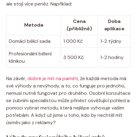
ale stojí více peněz. Například:
Cena
Doba
Metoda
(přibližně)
aplikace
Domácí bělicí sada
1 000 Kč
1-2 týdny
Profesionální bělení
3 500 Kč
1-2 hodiny
klinikou
Na závěr,
dobré je mít na paměti
, že každá metoda má
své výhody a nevýhody, a to, co funguje pro jednoho,
nemusí nutně fungovat pro druhého. Osobní konzultace
se zubním specialistou může přinést osvěžující pohled a
pomoci vybrat metodu, která nejlépe vyhovuje vašim
potřebám. A když už jsme u toho, kdo by nechtěl mít
úsměv jako z reklamy?