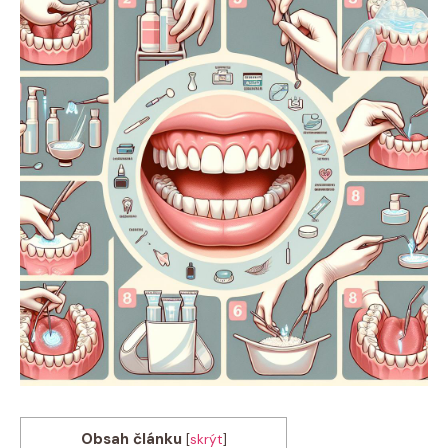
Obsah článku
[
skrýt
]