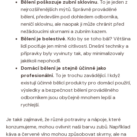
Bělení poškozuje zubní sklovinu.
To je jeden z
nejrozšířenějších mýtů. Správně prováděné
bělení, především pod dohledem odborníka,
neničí sklovinu, ale naopak ji může chránit před
nežádoucími skvrnami a zubním kazem.
Bělení je bolestivé.
Kdo by se toho bál? Většina
lidí pociťuje jen mírné citlivosti. Dnešní techniky a
přípravky byly vyvinuty tak, aby minimalizovaly
jakékoli nepohodlí.
Domácí bělení je stejně účinné jako
profesionální.
To je trochu zavádějící. I když
existují účinné bělicí produkty pro domácí použití,
výsledky a bezpečnost bělení prováděného
odborníkem jsou obyčejně mnohem lepší a
rychlejší.
Je také zajímavé, že různé potraviny a nápoje, které
konzumujeme, mohou ovlivnit naši barvu zubů. Například
káva a červené víno mohou způsobovat skvrny, ale na