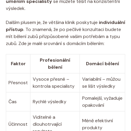
uměním specialisty
se můžete těšit na konzistentní
výsledek.
Dalším plusem je, že většina klinik poskytuje
individuální
přístup
. To znamená, že po pečlivé konzultaci budete
mít bělení zubů přizpůsobené vašim potřebám a typu
zubů. Zde je malé srovnání s domácím bělením:
Profesionální
Faktor
Domácí bělení
bělení
Vysoce přesné –
Variabilní – můžou
Přesnost
kontrola specialisty
se lišit výsledky
Pomalejší, vyžaduje
Čas
Rychlé výsledky
opakování
Viditelné a
Méně efektivní
Účinnost
dlouhotrvající
produkty