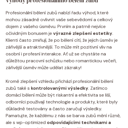
Výhody profesionálního bělení zubů
Profesionální bělení zubů nabízí řadu výhod, které
mohou zásadně ovlivnit vaše sebevědomí a celkový
dojem z vašeho úsměvu. Prvním a patrně nejvíce
očividným bonusem je
výrazné zlepšení estetiky
.
Klienti často zmiňují, že po bělení cítí, že jejich úsměv je
zářivější a atraktivnější. To může mít pozitivní vliv na
osobní i profesní interakce. Ať už se chystáte na
důležitou pracovní schůzku nebo romantickou večeři,
zářivější úsměv může udělat zázraky!
Kromě zlepšení vzhledu přichází profesionální bělení
zubů také s
kontrolovanými výsledky
. Zatímco
domácí bělení může být riskantní a efektivita se liší,
odborníci používají technologie a produkty, které byly
důkladně testovány a často zaručují výsledky.
Pamatujte, že každému z nás se barva zubů mění různě,
ale s wp-optimized
odpovídajícími technikami a