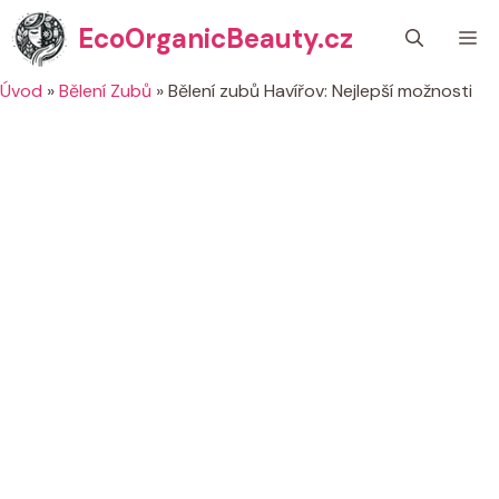
Přeskočit
EcoOrganicBeauty.cz
M
na
obsah
Úvod
»
Bělení Zubů
»
Bělení zubů Havířov: Nejlepší možnosti