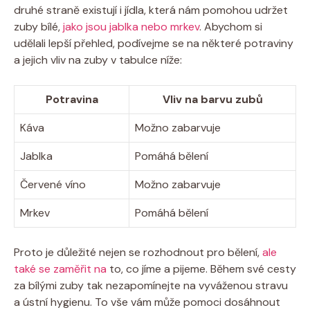
druhé straně existují i jídla, která nám pomohou udržet
zuby bílé,
jako jsou jablka nebo mrkev
. Abychom si
udělali lepší přehled, podívejme se na některé potraviny
a jejich vliv na zuby v tabulce níže:
Potravina
Vliv na barvu zubů
Káva
Možno zabarvuje
Jablka
Pomáhá bělení
Červené víno
Možno zabarvuje
Mrkev
Pomáhá bělení
Proto je důležité nejen se rozhodnout pro bělení,
ale
také se zaměřit na
to, co jíme a pijeme. Během své cesty
za bílými zuby tak nezapomínejte na vyváženou stravu
a ústní hygienu. To vše vám může pomoci dosáhnout