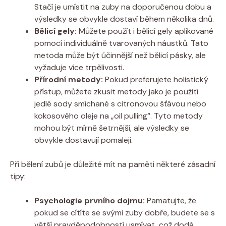
Stačí je umístit na zuby na doporučenou dobu a
výsledky se obvykle dostaví během několika dnů.
Bělicí gely:
Můžete použít i bělicí gely aplikované
pomocí individuálně tvarovaných náustků. Tato
metoda může být účinnější než bělicí pásky, ale
vyžaduje více trpělivosti.
Přírodní metody:
Pokud preferujete holistický
přístup, můžete zkusit metody jako je použití
jedlé sody smíchané s citronovou šťávou nebo
kokosového oleje na „oil pulling“. Tyto metody
mohou být mírně šetrnější, ale výsledky se
obvykle dostavují pomaleji.
Při bělení zubů je důležité mít na paměti některé zásadní
tipy:
Psychologie prvního dojmu:
Pamatujte, že
pokud se cítíte se svými zuby dobře, budete se s
větší pravděpodobností usmívat, což dodá