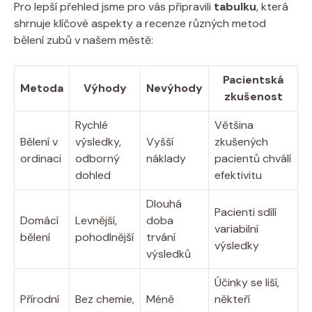
Pro lepší přehled jsme pro vás připravili
tabulku
, která
shrnuje klíčové aspekty a recenze různých metod
bělení zubů v našem městě:
Pacientská
Metoda
Výhody
Nevýhody
zkušenost
Rychlé
Většina
Bělení v
výsledky,
Vyšší
zkušených
ordinaci
odborný
náklady
pacientů chválí
dohled
efektivitu
Dlouhá
Pacienti sdílí
Domácí
Levnější,
doba
variabilní
bělení
pohodlnější
trvání
výsledky
výsledků
Účinky se liší,
Přírodní
Bez chemie,
Méně
někteří