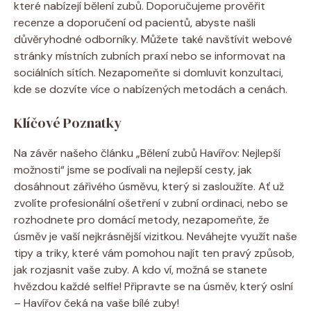
které nabízejí bělení zubů. Doporučujeme prověřit
recenze a doporučení od pacientů, abyste našli
důvěryhodné odborníky. Můžete také navštívit webové
stránky místních zubních praxí nebo se informovat na
sociálních sítích. Nezapomeňte si domluvit konzultaci,
kde se dozvíte více o nabízených metodách a cenách.
Klíčové Poznatky
Na závěr našeho článku „Bělení zubů Havířov: Nejlepší
možnosti“ jsme se podívali na nejlepší cesty, jak
dosáhnout zářivého úsměvu, který si zasloužíte. Ať už
zvolíte profesionální ošetření v zubní ordinaci, nebo se
rozhodnete pro domácí metody, nezapomeňte, že
úsměv je vaší nejkrásnější vizitkou. Neváhejte využít naše
tipy a triky, které vám pomohou najít ten pravý způsob,
jak rozjasnit vaše zuby. A kdo ví, možná se stanete
hvězdou každé selfie! Připravte se na úsměv, který oslní
– Havířov čeká na vaše bílé zuby!