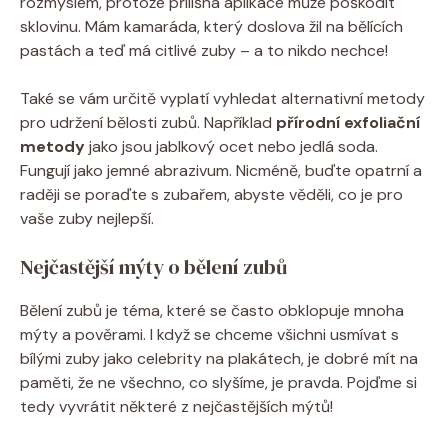
rozmyslem, protože přílišná aplikace může poškodit
sklovinu. Mám kamaráda, který doslova žil na bělících
pastách a teď má citlivé zuby – a to nikdo nechce!
Také se vám určitě vyplatí vyhledat alternativní metody
pro udržení bělosti zubů. Například
přírodní exfoliační
metody
jako jsou jablkový ocet nebo jedlá soda.
Fungují jako jemné abrazivum. Nicméně, buďte opatrní a
raději se poraďte s zubařem, abyste věděli, co je pro
vaše zuby nejlepší.
Nejčastější mýty o bělení zubů
Bělení zubů je téma, které se často obklopuje mnoha
mýty a pověrami. I když se chceme všichni usmívat s
bílými zuby jako celebrity na plakátech, je dobré mít na
paměti, že ne všechno, co slyšíme, je pravda. Pojďme si
tedy vyvrátit některé z nejčastějších mýtů!