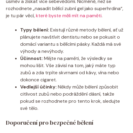
úsměv a získat více sebevědomí. Nicméně, než se
rozhodnete „nasadit bělící zubní gel jako superhrdina“,
je tu pár věcí,
které byste měli mít na paměti
.
Typy bělení:
Existují různé metody bělení, ať už
plánujete navštívit dentistu nebo se pokusit o
domácí variantu s bělícími pásky. Každá má své
výhody a nevýhody.
Účinnost:
Mějte na paměti, že výsledky se
mohou lišit. Vše závisí na tom, jaký máte typ
zubů a zda trpíte skvrnami od kávy, vína nebo
dokonce cigaret.
Vedlejší účinky:
Někdy může bělení způsobit
citlivost zubů nebo podráždění dásní, takže
pokud se rozhodnete pro tento krok, sledujte
své tělo.
Doporučení pro bezpečné bělení