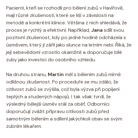
Pacienti, kteří se rozhodli pro bělení zubů v Havířově,
mají různé zkušenosti, které se liší v závislosti na
metodě a konkrétní klinice. Většina z nich shledává, že
proces je rychlý a efektivní. Například,
Jana
sdílí svou
pozitivní zkušenost, kdy po jedné hodině odcházela s
úsměvem, který jí zářil jako slunce na letním nebi. Říká, že
její sebevědomí vzrostlo okamžitě a doporučuje bílé
zuby jako investici do osobního vzhledu.
Na druhou stranu,
Martin
měl s bělením zubů mírně
odlišnou zkušenost. Po proceduře se mu zdálo, že
citlivost zubů se zvýšila, což byla výzva při popíjení
teplých a studených nápojů. I tak však tvrdí, že
výsledný bělejší úsměv stál za oběť. Odborníci
doporučují zvážit přípravu citlivosti zubů před
samotným bělením a sdílení jakýchkoli obav se svým
zubním lékařem.