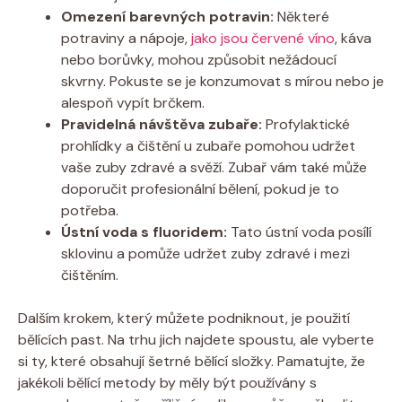
Omezení barevných potravin:
Některé
potraviny a nápoje,
jako jsou červené víno
, káva
nebo borůvky, mohou způsobit nežádoucí
skvrny. Pokuste se je konzumovat s mírou nebo je
alespoň vypít brčkem.
Pravidelná návštěva zubaře:
Profylaktické
prohlídky a čištění u zubaře pomohou udržet
vaše zuby zdravé a svěží. Zubař vám také může
doporučit profesionální bělení, pokud je to
potřeba.
Ústní voda s fluoridem:
Tato ústní voda posílí
sklovinu a pomůže udržet zuby zdravé i mezi
čištěním.
Dalším krokem, který můžete podniknout, je použití
bělících past. Na trhu jich najdete spoustu, ale vyberte
si ty, které obsahují šetrné bělící složky. Pamatujte, že
jakékoli bělící metody by měly být používány s