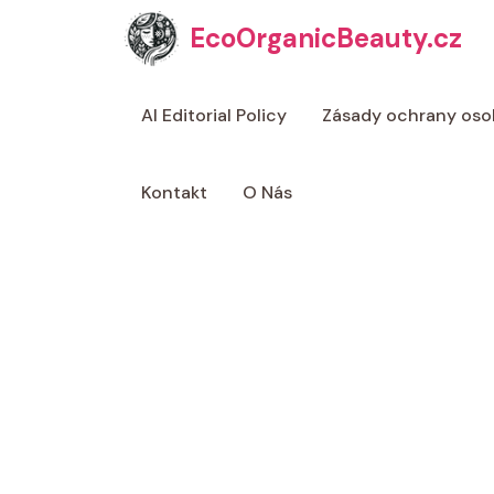
Přeskočit
EcoOrganicBeauty.cz
na
obsah
AI Editorial Policy
Zásady ochrany oso
Kontakt
O Nás