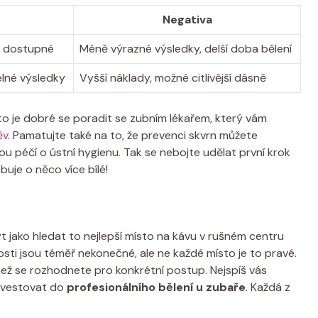
Negativa
ě dostupné
Méně výrazné výsledky, delší doba bělení
telné výsledky
Vyšší náklady, možné citlivější dásně
to je dobré se poradit se zubním lékařem, který vám
ěv
. Pamatujte také na to, že prevenci skvrn můžete
u péčí o ústní hygienu. Tak se nebojte udělat první krok
uje o něco více bílé!
jako hledat to nejlepší místo na kávu v rušném centru
osti jsou téměř nekonečné, ale ne každé místo je to pravé.
t než se rozhodnete pro konkrétní postup. Nejspíš vás
investovat do
profesionálního bělení u zubaře
. Každá z