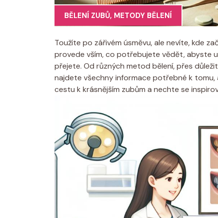
BĚLENÍ ZUBŮ
,
METODY BĚLENÍ
Toužíte po zářivém úsměvu, ale nevíte, kde za
provede vším, co potřebujete vědět, abyste uči
přejete. Od různých metod bělení, přes důlež
najdete všechny informace potřebné k tomu, ab
cestu k krásnějším zubům a nechte se inspiro