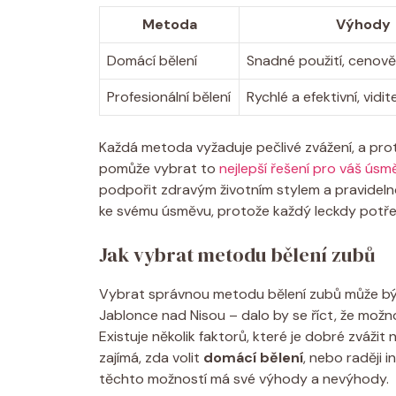
Metoda
Výhody
Domácí bělení
Snadné použití, cenov
Profesionální bělení
Rychlé a efektivní, vidi
Každá metoda vyžaduje pečlivé zvážení, a pro
pomůže vybrat to
nejlepší řešení pro váš úsm
podpořit zdravým životním stylem a pravidelno
ke svému úsměvu, protože každý leckdy potřeb
Jak vybrat metodu bělení zubů
Vybrat správnou metodu bělení zubů může být 
Jablonce nad Nisou – dalo by se říct, že možn
Existuje několik faktorů, které je dobré zváži
zajímá, zda volit
domácí bělení
, nebo raději 
těchto možností má své výhody a nevýhody.