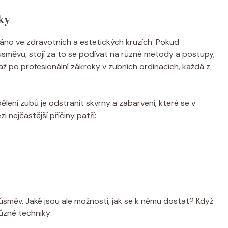
ky
ováno ve zdravotních a estetických kruzích. Pokud
 úsměvu, stojí za to se podívat na různé metody a postupy,
až po profesionální zákroky v zubních ordinacích, každá z
ělení zubů je odstranit skvrny a zabarvení, které se v
nejčastější příčiny patří:
í úsměv. Jaké jsou ale možnosti, jak se k němu dostat? Když
ůzné techniky: