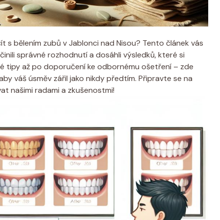
čít s bělením zubů v Jablonci nad Nisou? Tento článek vás
nili správné rozhodnutí a dosáhli výsledků, které si
ité tipy až po doporučení ke odbornému ošetření – zde
y váš úsměv zářil jako nikdy předtím. Připravte se na
vat našimi radami a zkušenostmi!