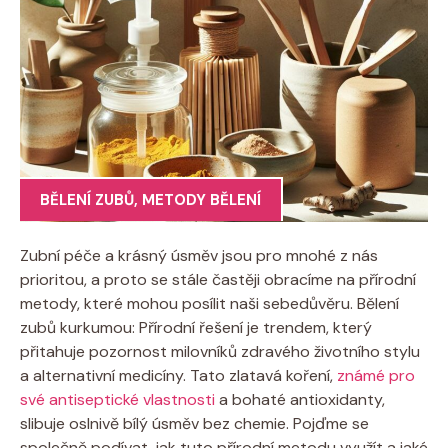
BĚLENÍ ZUBŮ
,
METODY BĚLENÍ
Zubní péče a krásný úsměv jsou pro mnohé z nás
prioritou, a proto se stále častěji obracíme na přírodní
metody, které mohou posílit naši sebedůvěru. Bělení
zubů kurkumou: Přírodní řešení je trendem, který
přitahuje pozornost milovníků zdravého životního stylu
a alternativní medicíny. Tato zlatavá koření,
známé pro
své antiseptické vlastnosti
a bohaté antioxidanty,
slibuje oslnivě bílý úsměv bez chemie. Pojďme se
společně podívat, jak tuto přírodní metodu využít a jaké