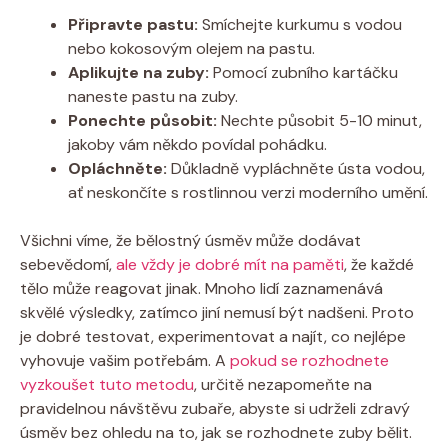
Připravte pastu:
Smíchejte kurkumu s vodou
nebo kokosovým olejem na pastu.
Aplikujte na zuby:
Pomocí zubního kartáčku
naneste pastu na zuby.
Ponechte působit:
Nechte působit 5-10 minut,
jakoby vám někdo povídal pohádku.
Opláchněte:
Důkladně vypláchněte ústa vodou,
ať neskončíte s rostlinnou verzi moderního umění.
Všichni víme, že bělostný úsměv může dodávat
sebevědomí,
ale vždy je dobré mít na paměti
, že každé
tělo může reagovat jinak. Mnoho lidí zaznamenává
skvělé výsledky, zatímco jiní nemusí být nadšeni. Proto
je dobré testovat, experimentovat a najít, co nejlépe
vyhovuje vašim potřebám. A
pokud se rozhodnete
vyzkoušet tuto metodu
, určitě nezapomeňte na
pravidelnou návštěvu zubaře, abyste si udrželi zdravý
úsměv bez ohledu na to, jak se rozhodnete zuby bělit.