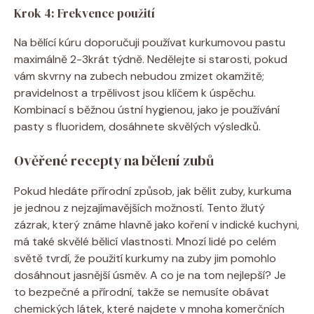
Krok 4: Frekvence použití
Na bělící kúru doporučuji používat kurkumovou pastu
maximálně 2-3krát týdně. Nedělejte si starosti, pokud
vám skvrny na zubech nebudou zmizet okamžitě;
pravidelnost a trpělivost jsou klíčem k úspěchu.
Kombinací s běžnou ústní hygienou, jako je používání
pasty s fluoridem, dosáhnete skvělých výsledků.
Ověřené recepty na bělení zubů
Pokud hledáte přírodní způsob, jak bělit zuby, kurkuma
je jednou z nejzajímavějších možností. Tento žlutý
zázrak, který známe hlavně jako koření v indické kuchyni,
má také skvělé bělicí vlastnosti. Mnozí lidé po celém
světě tvrdí, že použití kurkumy na zuby jim pomohlo
dosáhnout jasnější úsměv. A co je na tom nejlepší? Je
to bezpečné a přírodní, takže se nemusíte obávat
chemických látek, které najdete v mnoha komerčních