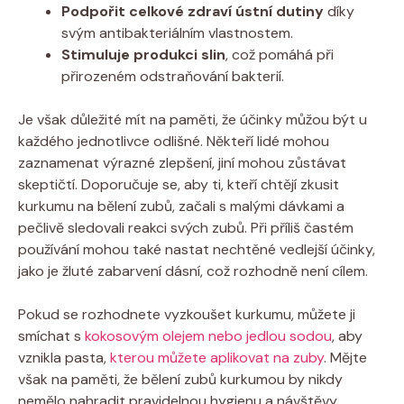
Podpořit celkové zdraví ústní dutiny
díky
svým antibakteriálním vlastnostem.
Stimuluje produkci slin
, což pomáhá při
přirozeném odstraňování bakterií.
Je však důležité mít na paměti, že účinky můžou být u
každého jednotlivce odlišné. Někteří lidé mohou
zaznamenat výrazné zlepšení, jiní mohou zůstávat
skeptičtí. Doporučuje se, aby ti, kteří chtějí zkusit
kurkumu na bělení zubů, začali s malými dávkami a
pečlivě sledovali reakci svých zubů. Při příliš častém
používání mohou také nastat nechtěné vedlejší účinky,
jako je žluté zabarvení dásní, což rozhodně není cílem.
Pokud se rozhodnete vyzkoušet kurkumu, můžete ji
smíchat s
kokosovým olejem nebo jedlou sodou
, aby
vznikla pasta,
kterou můžete aplikovat na zuby
. Mějte
však na paměti, že bělení zubů kurkumou by nikdy
nemělo nahradit pravidelnou hygienu a návštěvy