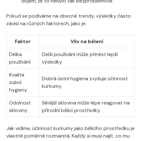
dojem, že to nebylo tak bezproblémové.
Pokud se podíváme na obecné trendy, výsledky často
závisí na různých faktorech, jako je:
Faktor
Vliv na bělení
Délka
Delší používání může přinést lepší
používání
výsledky.
Kvalita
Dobrá ústní hygiena zvyšuje účinnost
zubní
kurkumy.
hygieny
Odolnost
Silnější sklovina může lépe reagovat na
skloviny
přírodní bělicí prostředky.
Jak vidíme, účinnost kurkumy jako bělicího prostředku je
vlastně poměrně rozmanitá. Každý si musí najít, co mu