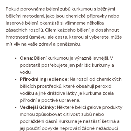
Pokud porovnáme bělení zubů kurkumou s běžnými
bělicími metodami, jako jsou chemické přípravky nebo
laserové bělení, okamžitě si všimneme několika
zásadních rozdílů. Cílem každého bělení je dosáhnout
hmotnosti úsměvu, ale cesta, kterou si vyberete, může
mít vliv na vaše zdraví a peněženku.
Cena:
Bělení kurkumou je výrazně levnější. V
podstatě potřebujete jen pár lžic kurkumy a
vodu.
Přírodní ingredience:
Na rozdíl od chemických
bělicích prostředků, které obsahují peroxid
vodíku a jiné dráždivé látky, je kurkuma zcela
přírodní a poctivě upravená.
Vedlejší účinky:
Některé bělicí gelové produkty
mohou způsobovat citlivost zubů nebo
podráždění dásní. Kurkuma je naštěstí šetrná a
její použití obvykle neprovází žádné nežádoucí