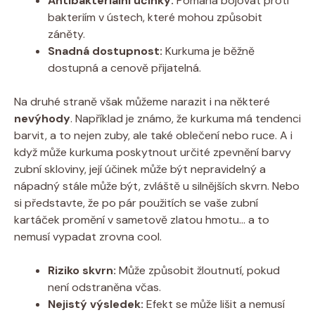
Antibakteriální účinky:
Pomáhá bojovat proti
bakteriím v ústech, které mohou způsobit
záněty.
Snadná dostupnost:
Kurkuma je běžně
dostupná a cenově přijatelná.
Na druhé straně však můžeme narazit i na některé
nevýhody
. Například je známo, že kurkuma má tendenci
barvit, a to nejen zuby, ale také oblečení nebo ruce. A i
když může kurkuma poskytnout určité zpevnění barvy
zubní skloviny, její účinek může být nepravidelný a
nápadný stále může být, zvláště u silnějších skvrn. Nebo
si představte, že po pár použitích se vaše zubní
kartáček promění v sametově zlatou hmotu… a to
nemusí vypadat zrovna cool.
Riziko skvrn:
Může způsobit žloutnutí, pokud
není odstraněna včas.
Nejistý výsledek:
Efekt se může lišit a nemusí