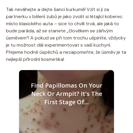
Tak neváhejte a dejte šanci kurkumě! Vzít si ji za
partnerku v bělení zubů je jako zvolit si létající koberec
místo klasického auta – sice to chvíli trvá, ale jaká to
bude paráda, až se stanete „člověkem se zářivým
úsměvem“! A pokud se při tom trochu ušpiníte, vždycky
je tu možnost dál experimentovat s vaší kuchyní.
Přejeme hodně úspěchů a nezapomeňte, že úsměv je ta
nejlepší přírodní kosmetika!
Find Papillomas On Your
Neck Or Armpit? It's The
First Stage Of...