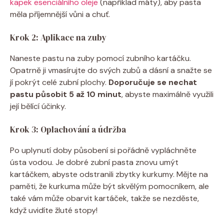
kapek esenciálního oleje
(například máty), aby pasta
měla příjemnější vůni a chuť.
Krok 2: Aplikace na zuby
Naneste pastu na zuby pomocí zubního kartáčku.
Opatrně ji vmasírujte do svých zubů a dásní a snažte se
jí pokrýt celé zubní plochy.
Doporučuje se nechat
pastu působit 5 až 10 minut
, abyste maximálně využili
její bělící účinky.
Krok 3: Oplachování a údržba
Po uplynutí doby působení si pořádně vypláchněte
ústa vodou. Je dobré zubní pasta znovu umýt
kartáčkem, abyste odstranili zbytky kurkumy. Mějte na
paměti, že kurkuma může být skvělým pomocníkem, ale
také vám může obarvit kartáček, takže se nezděste,
když uvidíte žluté stopy!