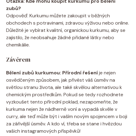
Otázka: Kde mohu koupit kurkumu pro bělení
zubů?
Odpověď: Kurkumu můžete zakoupit v běžných
obchodech s potravinami, zdravou výživou nebo online.
Důležité je vybírat kvalitní, organickou kurkumu, aby se
zajistilo, že neobsahuje žádné přidané látky nebo
chemikálie.
Závěrem
Bělení zubů kurkumou: Přírodní řešení
je nejen
osvědčeným způsobem, jak přivést váš úsměv na
světlou stranu života, ale také skvělou alternativou k
chemickým prostředkům. Pokud se tedy rozhodnete
vyzkoušet tento přírodní poklad, nezapomeňte, že
kurkuma nejen že nádherně voní a vypadá skvěle v
curry, ale teď může být i vaším novým spojencem v boji
za zářivější úsměv. A kdo ví, třeba se stane i hvězdou
vašich instagramových příspěvků!