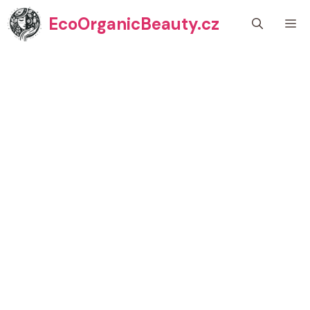
Přeskočit
EcoOrganicBeauty.cz
M
na
obsah