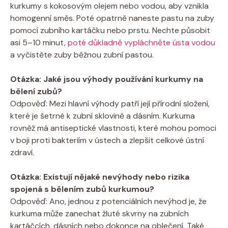
kurkumy s kokosovým olejem nebo vodou, aby vznikla
homogenní směs. Poté opatrně naneste pastu na zuby
pomocí zubního kartáčku nebo prstu. Nechte působit
asi 5–10 minut,
poté důkladně vypláchněte ústa vodou
a vyčistěte zuby běžnou zubní pastou.
Otázka: Jaké jsou výhody používání kurkumy na
bělení zubů?
Odpověď: Mezi hlavní výhody patří její přírodní složení,
které je šetrné k zubní sklovině a dásním. Kurkuma
rovněž má antiseptické vlastnosti, které mohou pomoci
v boji proti bakteriím v ústech a zlepšit celkové ústní
zdraví.
Otázka: Existují nějaké nevýhody nebo rizika
spojená s bělením zubů kurkumou?
Odpověď: Ano, jednou z potenciálních nevýhod je, že
kurkuma může zanechat žluté skvrny na zubních
kartáčcích, dásních nebo dokonce na oblečení. Také