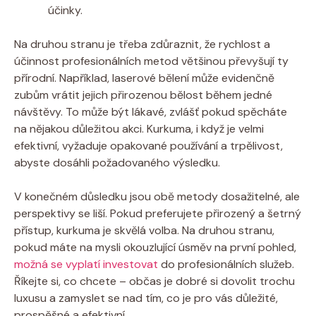
účinky.
Na druhou stranu je třeba zdůraznit, že rychlost a
účinnost profesionálních metod většinou převyšují ty
přírodní. Například, laserové bělení může evidenčně
zubům vrátit jejich přirozenou bělost během jedné
návštěvy. To může být lákavé, zvlášť pokud spěcháte
na nějakou důležitou akci. Kurkuma, i když je velmi
efektivní, vyžaduje opakované používání a trpělivost,
abyste dosáhli požadovaného výsledku.
V konečném důsledku jsou obě metody dosažitelné, ale
perspektivy se liší. Pokud preferujete přirozený a šetrný
přístup, kurkuma je skvělá volba. Na druhou stranu,
pokud máte na mysli okouzlující úsměv na první pohled,
možná se vyplatí investovat
do profesionálních služeb.
Říkejte si, co chcete – občas je dobré si dovolit trochu
luxusu a zamyslet se nad tím, co je pro vás důležité,
prospěšné a efektivní.