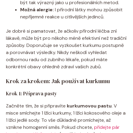
být tak výrazný jako u profesionálních metod.
Možná alergie:
I přírodní látky mohou způsobit
nepříjemné reakce u citlivějších jedinců.
Je dobré si pamatovat, že ačkoliv přírodní léčba zní
lákavě, může být pro někoho méně efektivní než tradiční
způsoby. Doporučuje se vyzkoušet kurkumu postupně
a porovnávat výsledky. Nikdy neškodí vyhledat
odbornou radu od zubního lékaře, pokud máte
konkrétní obavy ohledně zdraví vašich zubů.
Krok za krokem: Jak používat kurkumu
Krok 1: Příprava pasty
Začněte tím, že si připravíte
kurkumovou pastu
. V
misce smíchejte 1 lžíci kurkumy, 1 lžíci kokosového oleje a
1 lžíci jedlé sody. To vše důkladně promíchejte, až
vznikne homogenní směs. Pokud chcete,
přidejte pár