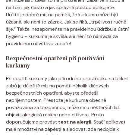
se může lišit. Závisí to na přirozeném zabarvení zubů a
na tom, jak často a jak správně postup aplikujete.
Určitě je dobré mít na paměti, že kurkuma může být
úžasná, ale není to zázrak. Jak se říká, „trpělivost ručně
šije.“ Takže, nezapomeňte na pravidelnou údržbu a ústní
hygienu – kurkuma je skvělá, ale není to náhrada za
pravidelnou návštěvu zubaře!
Bezpečnostní opatření při používání
kurkumy
Při použití kurkumy jako přírodního prostředku na bělení
zubů je důležité mít na paměti několik klíčových
bezpečnostních opatření, abyste předešli
nepříjemnostem. Přestože je kurkuma obecně
považována za bezpečnou, může se u některých lidí
objevit alergická reakce nebo citlivost. Proto
doporučujeme provést
test na alergii
. Stačí aplikovat
malé množství na zápěstí a sledovat, zda nedojde k