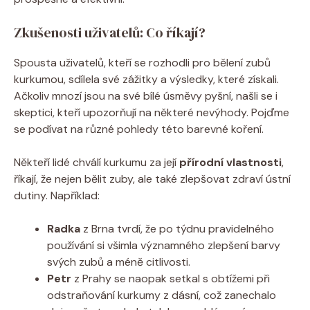
Zkušenosti uživatelů: Co říkají?
Spousta uživatelů, kteří se rozhodli pro bělení zubů
kurkumou, sdílela své zážitky a výsledky, které získali.
Ačkoliv mnozí jsou na své bílé úsměvy pyšní, našli se i
skeptici, kteří upozorňují na některé nevýhody. Pojďme
se podívat na různé pohledy této barevné koření.
Někteří lidé chválí kurkumu za její
přírodní vlastnosti
,
říkají, že nejen bělit zuby, ale také zlepšovat zdraví ústní
dutiny. Například:
Radka
z Brna tvrdí, že po týdnu pravidelného
používání si všimla významného zlepšení barvy
svých zubů a méně citlivosti.
Petr
z Prahy se naopak setkal s obtížemi při
odstraňování kurkumy z dásní, což zanechalo