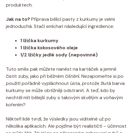
produktech.
Jak na to?
Příprava bělicí pasty z kurkumy je velmi
jednoduchá. Stačí smíchat následující ingredience:
1 lžička kurkumy
1 lžička kokosového oleje
1/2 lžičky jedlé sody (nepovinné)
Tuto směs pak můžete nanést na kartáček a jemně
čistit zuby, jako při běžném čištění. Nezapomeňte si po
použití pořádně vypláchnout ústa, protože žlutá barva
kurkumy se může obtížněji odstranit. A teď, kdo by
nechtěl mít bělejší zuby s takovým skvělým a voňavým
kořením?
Někteří lidé tvrdí, že výsledky jsou viditelné už po
několika aplikacích. Ale pojďme být realističtí – účinnost