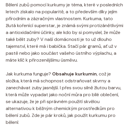
Bělení zubů pomocí kurkumy je téma, které v posledních
letech získalo na popularitě, a to především díky jejím
přírodním a zázračným vlastnostem. Kurkuma, tato
žlutá kořenící superstar, je známá svými protizánětlivými
a antioxidačními účinky, ale kdo by si pomyslel, že může
také bělit zuby? V naší domácnosti je to už dlouho
tajemství, které má i babička. Stačí pár gramů, ať už v
pastě nebo jako součást vašeho ústního výplachu, a
máte klíč k přirozenějšímu úsměvu.
Jak kurkuma funguje?
Obsahuje kurkumin
, což je
složka, která má schopnost odstraňovat skvrny a
zanechávat zuby jasnější. I přes svou silně žlutou barvu,
která může vypadat jako noční můra pro bílé oblečení,
se ukazuje, že je při správném použití skvělou
alternativou k běžným chemickým prostředkům pro
bělení zubů. Zde je pár kroků, jak použít kurkumu pro
bělení: