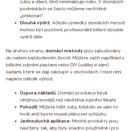
zubů a dásní, čímž minimalizuje riziko. V domácích
podmínkách se často můžeme nechtěně
„překonat“.
Dlouhá výdrž:
Ačkoliv výsledky domácích metod
mohou být pozitivní, profesionální bělení obvykle
vydrží déle.
Na druhou stranu,
domácí metody
jsou zabudovány
do našem každodenním životě. Můžete začít například s
bělicími zubními pastami nebo DIY (udělej si sám)
sadami, které se dají zakoupit v obchodech. I mezi nimi
najdete několik výhod:
Úspora nákladů:
Domácí produkce bývá
většinou levnější než návštěva zubního lékaře.
Pohodlí:
Můžete bělit zuby, kdykoliv se vám to
hodí, aniž byste museli plánovat schůzku.
Jednoduchá aplikace:
Mnohé produkty jsou
navrženy tak, aby byly snadno použitelné i pro