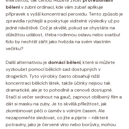
efektivitou, tak cenou. Můžete zvolit
profesionální
bělení
v zubní ordinaci, kde vám zubař aplikuje
přípravek s vyšší koncentrací peroxidu. Tento způsob je
zpravidla rychlejší a poskytuje viditelné výsledky už po
jedné návštěvě. Což je skvělé, pokud se chystáte na
důležitou událost, třeba rodinnou oslavu nebo svatbu!
Kdo by nechtěl zářit jako hvězda na svém vlastním
večírku?
Další alternativou je
domácí bělení
, které si můžete
vyzkoušet pomocí bělicích sad dostupných v
drogeriích. Tyto výrobky často obsahují nižší
koncentraci bělicích látek, takže účinky nejsou tak
dramatické, ale je to pohodlné a cenově dostupné.
Stačí si večer sednout na gauč, zapnout oblíbený film a
dát si masku na zuby. Je to skvělá příležitost, jak
zkombinovat péči o úsměv s volným časem. Ale
nezapomeňte sledovat, co jíte a pijete – některé
potraviny, jako je červené víno nebo borůvky, mohou