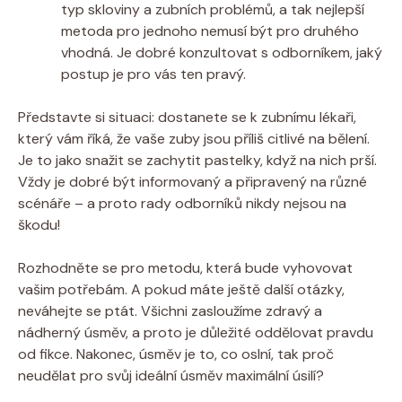
typ skloviny a zubních problémů, a tak nejlepší
metoda pro jednoho nemusí být pro druhého
vhodná. Je dobré konzultovat s odborníkem, jaký
postup je pro vás ten pravý.
Představte si situaci: dostanete se k zubnímu lékaři,
který vám říká, že vaše zuby jsou příliš citlivé na bělení.
Je to jako snažit se zachytit pastelky, když na nich prší.
Vždy je dobré být informovaný a připravený na různé
scénáře – a proto rady odborníků nikdy nejsou na
škodu!
Rozhodněte se pro metodu, která bude vyhovovat
vašim potřebám. A pokud máte ještě další otázky,
neváhejte se ptát. Všichni zasloužíme zdravý a
nádherný úsměv, a proto je důležité oddělovat pravdu
od fikce. Nakonec, úsměv je to, co oslní, tak proč
neudělat pro svůj ideální úsměv maximální úsilí?