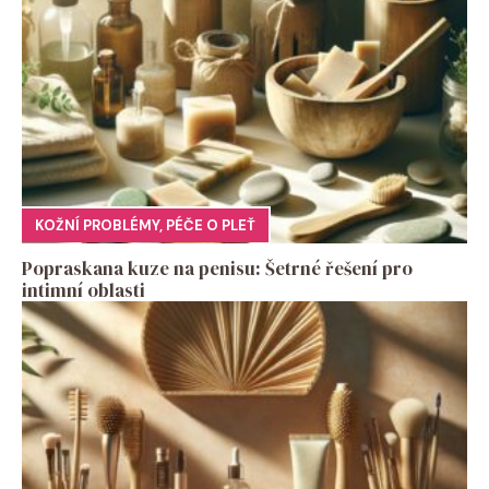
KOŽNÍ PROBLÉMY
,
PÉČE O PLEŤ
Popraskana kuze na penisu: Šetrné řešení pro
intimní oblasti