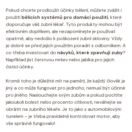
Pokud chcete prodloužit účinky bělení, můžete zvážit i
použití
bělicích systémů pro domácí použití
, které
doporučuje váš zubní lékař. Tyto produkty mohou být
efektivním doplňkem, ale nezapomínejte je používat
opatrně, aby nedošlo k poškození zubní skloviny. Vždy
je dobré se před jejich použitím poradit s odborníkem. A
co třeba investovat do
návyků, které zpevňují zuby
?
Například jíst čerstvou mrkev nebo jablka pro jejich
čisticí účinky.
Kromě toho je důležité mít na paměti, že každý člověk je
jiný a co může fungovat pro jednoho, nemusí být účinné
pro jiného. Naslouchejte svým zubům a pokud pocítíte
jakoukoli bolest nebo procento citlivosti, neváhejte se
obrátit na zubního lékaře. Je to jako s automobilovým
tunelem – je třeba pravidelně kontrolovat motor, aby
vše správně fungovalo!