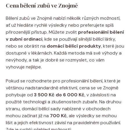
Cena bělení zubů ve Znojmě
Bělení zubů ve Znojmě nabízí několik různých možností,
ať už hledáte rychlé výsledky nebo preferujete spíš
přirozenější přístup. Můžete zvolit
profesionální bělení
v zubní ordinaci
, kde se používají silnější bělící látky,
nebo se obrátit na
domácí bělící produkty
, které jsou
dostupné v lékárnách. Každá metoda má své výhody a
nevýhody, a tak je dobré se rozmyslet, co vám
vyhovuje nejlépe.
Pokud se rozhodnete pro profesionální bělení, které je
většinou nadstandardně efektivní, cena se ve Znojmě
pohybuje od
3 500 Kč do 6 000 Kč
, v závislosti na
použité technologii a zkušenostech zubaře. Na druhou
stranu, domácí bělící sady nabízené v obchodech
mohou začínat již na
700 Kč
, ale výsledky se mohou
lišit a jejich efektivnost závisí na pravidelném používání.
Zde je rychlý přehled možností: