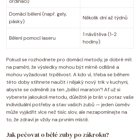
ordinaci)
Domácí bělení (např. gely,
Několik dní až týdnů
pásky)
1 návštěva (1-2
Bělení pomocí laseru
hodiny)
Pokud se rozhodnete pro domácí metody, je dobré mít
na paměti, že výsledky mohou být mírně odlišné a
mohou vyžadovat trpělivost. A kdo ví, třeba se během
této doby stihnete naučit i nějaký nový trik v kuchyni,
abyste se odměnili za ten „bělicí maraton“! Ať už si
vyberete jakoukoli metodu, důležité je brát v potaz vaše
individuální potřeby a stav vašich zubů — jeden úsměv
může vyjádřit více než tisíc slov, ale nezapomínejte na
to, že zdraví je vždy na prvním místě.
Jak pečovat o bělé zuby po zákroku?