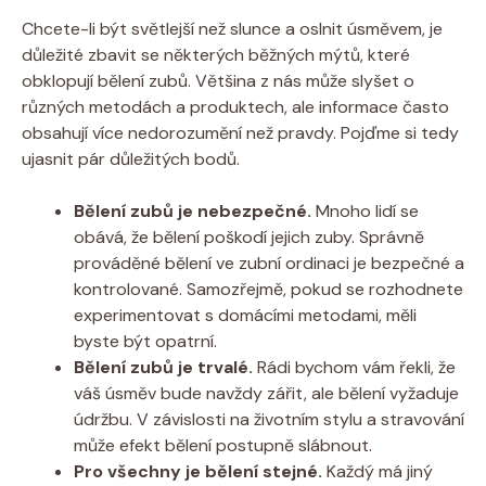
Chcete-li být světlejší než slunce a oslnit úsměvem, je
důležité zbavit se některých běžných mýtů, které
obklopují bělení zubů. Většina z nás může slyšet o
různých metodách a produktech, ale informace často
obsahují více nedorozumění než pravdy. Pojďme si tedy
ujasnit pár důležitých bodů.
Bělení zubů je nebezpečné.
Mnoho lidí se
obává, že bělení poškodí jejich zuby. Správně
prováděné bělení ve zubní ordinaci je bezpečné a
kontrolované. Samozřejmě, pokud se rozhodnete
experimentovat s domácími metodami, měli
byste být opatrní.
Bělení zubů je trvalé.
Rádi bychom vám řekli, že
váš úsměv bude navždy zářit, ale bělení vyžaduje
údržbu. V závislosti na životním stylu a stravování
může efekt bělení postupně slábnout.
Pro všechny je bělení stejné.
Každý má jiný