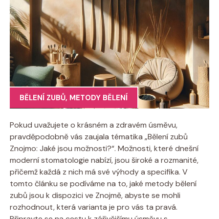
BĚLENÍ ZUBŮ
,
METODY BĚLENÍ
Pokud uvažujete o krásném a zdravém úsměvu,
pravděpodobně vás zaujala tématika „Bělení zubů
Znojmo: Jaké jsou možnosti?“. Možnosti, které dnešní
moderní stomatologie nabízí, jsou široké a rozmanité,
přičemž každá z nich má své výhody a specifika. V
tomto článku se podíváme na to, jaké metody bělení
zubů jsou k dispozici ve Znojmě, abyste se mohli
rozhodnout, která varianta je pro vás ta pravá.
Připravte se na cestu k zářivějšímu úsměvu s