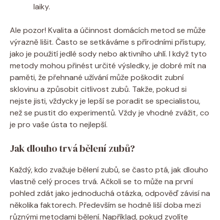
laiky.
Ale pozor! Kvalita a účinnost domácích metod se může
výrazně lišit. Často se setkáváme s přírodními přístupy,
jako je použití jedlé sody nebo aktivního uhlí. I když tyto
metody mohou přinést určité výsledky, je dobré mít na
paměti, že přehnané užívání může poškodit zubní
sklovinu a způsobit citlivost zubů. Takže, pokud si
nejste jisti, vždycky je lepší se poradit se specialistou,
než se pustit do experimentů. Vždy je vhodné zvážit, co
je pro vaše ústa to nejlepší.
Jak dlouho trvá bělení zubů?
Každý, kdo zvažuje bělení zubů, se často ptá, jak dlouho
vlastně celý proces trvá. Ačkoli se to může na první
pohled zdát jako jednoduchá otázka, odpověď závisí na
několika faktorech. Především se hodně liší doba mezi
různými metodami bělení. Například, pokud zvolíte