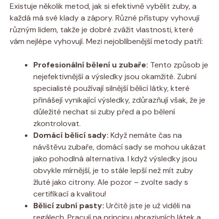
Existuje několik metod, jak si efektivně vybělit zuby, a
každá má své klady a zápory. Různé přístupy vyhovují
různým lidem, takže je dobré zvážit vlastnosti, které
vám nejlépe vyhovují. Mezi nejoblíbenější metody patří:
Profesionální bělení u zubaře:
Tento způsob je
nejefektivnější a výsledky jsou okamžité. Zubní
specialisté používají silnější bělicí látky, které
přinášejí vynikající výsledky, zdůrazňují však, že je
důležité nechat si zuby před a po bělení
zkontrolovat.
Domácí bělicí sady:
Když nemáte čas na
návštěvu zubaře, domácí sady se mohou ukázat
jako pohodlná alternativa. I když výsledky jsou
obvykle mírnější, je to stále lepší než mít zuby
žluté jako citrony. Ale pozor – zvolte sady s
certifikací a kvalitou!
Bělicí zubní pasty:
Určitě jste je už viděli na
regálech. Pracují na principu abrazivních látek a