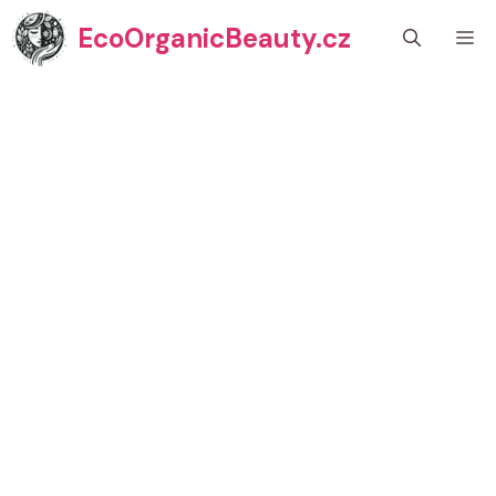
Přeskočit
EcoOrganicBeauty.cz
M
na
obsah