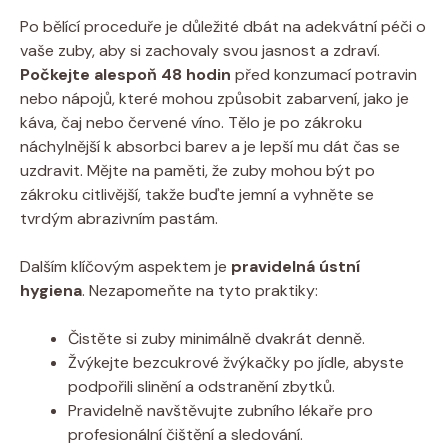
Po bělící proceduře je důležité dbát na adekvátní péči o
vaše zuby, aby si zachovaly svou jasnost a zdraví.
Počkejte alespoň 48 hodin
před konzumací potravin
nebo nápojů, které mohou způsobit zabarvení, jako je
káva, čaj nebo červené víno. Tělo je po zákroku
náchylnější k absorbci barev a je lepší mu dát čas se
uzdravit. Mějte na paměti, že zuby mohou být po
zákroku citlivější, takže buďte jemní a vyhněte se
tvrdým abrazivním pastám.
Dalším klíčovým aspektem je
pravidelná ústní
hygiena
. Nezapomeňte na tyto praktiky:
Čistěte si zuby minimálně dvakrát denně.
Žvýkejte bezcukrové žvýkačky po jídle, abyste
podpořili slinění a odstranění zbytků.
Pravidelně navštěvujte zubního lékaře pro
profesionální čištění a sledování.