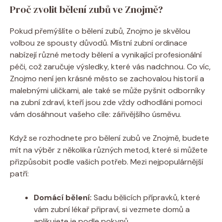
Proč zvolit bělení zubů ve Znojmě?
Pokud přemýšlíte o bělení zubů, Znojmo je skvělou
volbou ze spousty důvodů. Místní zubní ordinace
nabízejí různé metody bělení a vynikající profesionální
péči, což zaručuje výsledky, které vás nadchnou. Co víc,
Znojmo není jen krásné město se zachovalou historií a
malebnými uličkami, ale také se může pyšnit odborníky
na zubní zdraví, kteří jsou zde vždy odhodláni pomoci
vám dosáhnout vašeho cíle: zářivějšího úsměvu.
Když se rozhodnete pro bělení zubů ve Znojmě, budete
mít na výběr z několika různých metod, které si můžete
přizpůsobit podle vašich potřeb. Mezi nejpopulárnější
patří:
Domácí bělení:
Sadu bělicích přípravků, které
vám zubní lékař připraví, si vezmete domů a
aplikujete je podle pokynů.