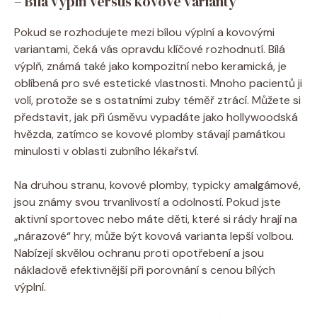
– Bílá výplň versus kovové varianty
Pokud se rozhodujete mezi bílou výplní a kovovými
variantami, čeká vás opravdu klíčové rozhodnutí. Bílá
výplň, známá také jako kompozitní nebo keramická, je
oblíbená pro své estetické vlastnosti. Mnoho pacientů ji
volí, protože se s ostatními zuby téměř ztrácí. Můžete si
představit, jak při úsměvu vypadáte jako hollywoodská
hvězda, zatímco se kovové plomby stávají památkou
minulosti v oblasti zubního lékařství.
Na druhou stranu, kovové plomby, typicky amalgámové,
jsou známy svou trvanlivostí a odolností. Pokud jste
aktivní sportovec nebo máte děti, které si rády hrají na
„nárazové“ hry, může být kovová varianta lepší volbou.
Nabízejí skvělou ochranu proti opotřebení a jsou
nákladově efektivnější při porovnání s cenou bílých
výplní.