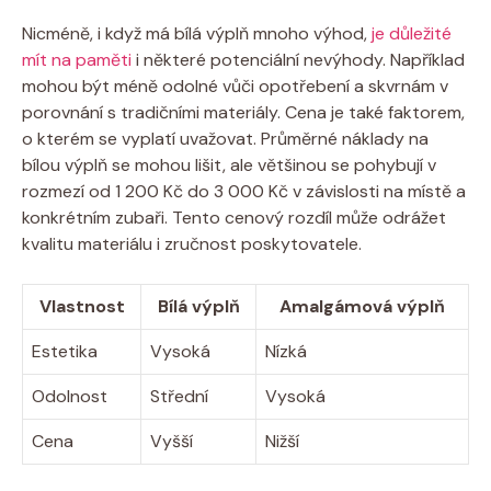
Nicméně, i když má bílá výplň mnoho výhod,
je důležité
mít na paměti
i některé potenciální nevýhody. Například
mohou být méně odolné vůči opotřebení a skvrnám v
porovnání s tradičními materiály. Cena je také faktorem,
o kterém se vyplatí uvažovat. Průměrné náklady na
bílou výplň se mohou lišit, ale většinou se pohybují v
rozmezí od 1 200 Kč do 3 000 Kč v závislosti na místě a
konkrétním zubaři. Tento cenový rozdíl může odrážet
kvalitu materiálu i zručnost poskytovatele.
Vlastnost
Bílá výplň
Amalgámová výplň
Estetika
Vysoká
Nízká
Odolnost
Střední
Vysoká
Cena
Vyšší
Nižší