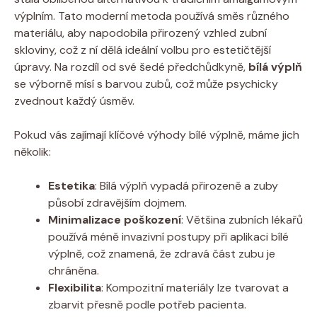
výplním. Tato moderní metoda používá směs různého
materiálu, aby napodobila přirozený vzhled zubní
skloviny, což z ní dělá ideální volbu pro estetičtější
úpravy. Na rozdíl od své šedé předchůdkyně,
bílá výplň
se výborně mísí s barvou zubů, což může psychicky
zvednout každý úsměv.
Pokud vás zajímají klíčové výhody bílé výplně, máme jich
několik:
Estetika
: Bílá výplň vypadá přirozeně a zuby
působí zdravějším dojmem.
Minimalizace poškození
: Většina zubních lékařů
používá méně invazivní postupy při aplikaci bílé
výplně, což znamená, že zdravá část zubu je
chráněna.
Flexibilita
: Kompozitní materiály lze tvarovat a
zbarvit přesně podle potřeb pacienta.