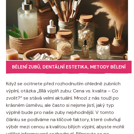
BĚLENÍ ZUBŮ
,
DENTÁLNÍ ESTETIKA
,
METODY BĚLENÍ
Když se ocitnete před rozhodnutím ohledně zubních
výplní, otázka „Bílá výplň zubu: Cena vs. kvalita – Co
zvolit?“ se stává velmi aktuální. Mnozí z nás touží po
krásném úsměvu, ale často si nejsme jistí, jaký typ
výplně bude pro naše zuby nejvhodnější. V tomto
článku se podíváme na klíčové faktory, které ovlivňují
výběr mezi cenou a kvalitou bílých výplní, abyste mohli
udělat informované rozhodnutí. Připravte se na