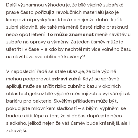
Další významnou výhodou je, že bílé výplně zubařské
praxe často pořizují z revolučních materiálů jako je
kompozitní pryskyřice, která se nejenže dobře lepí k
zubní sklovině, ale také má méně časté riziko prasknutí
nebo opotřebení.
To může znamenat
méně návštěv u
zubaře na opravy a výměny. Za jeden úsměv můžete
ušetřit i v čase – a kdo by nechtěl mít více volného času
na návštěvu své oblíbené kavárny?
V neposlední řadě se stále ukazuje, že bílé výplně
mohou podporovat
zdraví zubů
. Když se správně
aplikují, může se snížit riziko zubního kazu v okolních
oblastech, jelikož bílé výplně utěsňují zub a vytvářejí tak
bariéru pro bakterie. Skvělým příkladem může být,
pokud jste milovníkem sladkostí – s bílými výplněmi se
budete cítit lépe o tom, že si občas dopřejete něco
sladkého, jelikož nejen že váš úsměv bude krásnější, ale i
zdravější.