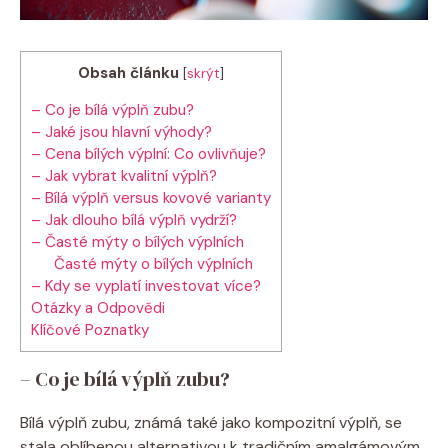
Obsah článku
[
skrýt
]
– Co je bílá výplň zubu?
– Jaké jsou hlavní výhody?
– Cena bílých výplní: Co ovlivňuje?
– Jak vybrat kvalitní výplň?
– Bílá výplň versus kovové varianty
– Jak dlouho bílá výplň vydrží?
– Časté mýty o bílých výplních
Časté mýty o bílých výplních
– Kdy se vyplatí investovat více?
Otázky a Odpovědi
Klíčové Poznatky
– Co je bílá výplň zubu?
Bílá výplň zubu, známá také jako kompozitní výplň, se
stala oblíbenou alternativou k tradičním amalgámovým