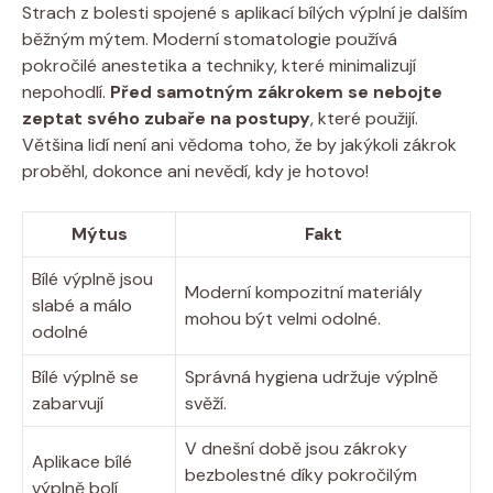
Strach z bolesti spojené s aplikací bílých výplní je dalším
běžným mýtem. Moderní stomatologie používá
pokročilé anestetika a techniky, které minimalizují
nepohodlí.
Před samotným zákrokem se nebojte
zeptat svého zubaře na postupy
, které použijí.
Většina lidí není ani vědoma toho, že by jakýkoli zákrok
proběhl, dokonce ani nevědí, kdy je hotovo!
Mýtus
Fakt
Bílé výplně jsou
Moderní kompozitní materiály
slabé a málo
mohou být velmi odolné.
odolné
Bílé výplně se
Správná hygiena udržuje výplně
zabarvují
svěží.
V dnešní době jsou zákroky
Aplikace bílé
bezbolestné díky pokročilým
výplně bolí