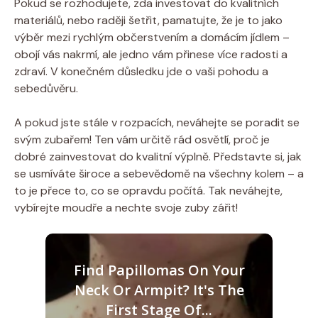
Pokud se rozhodujete, zda investovat do kvalitních
materiálů, nebo raději šetřit, pamatujte, že je to jako
výběr mezi rychlým občerstvením a domácím jídlem –
obojí vás nakrmí, ale jedno vám přinese více radosti a
zdraví. V konečném důsledku jde o vaši pohodu a
sebedůvěru.
A pokud jste stále v rozpacích, neváhejte se poradit se
svým zubařem! Ten vám určitě rád osvětlí, proč je
dobré zainvestovat do kvalitní výplně. Představte si, jak
se usmíváte široce a sebevědomě na všechny kolem – a
to je přece to, co se opravdu počítá. Tak neváhejte,
vybírejte moudře a nechte svoje zuby zářit!
Find Papillomas On Your
Neck Or Armpit? It's The
First Stage Of...