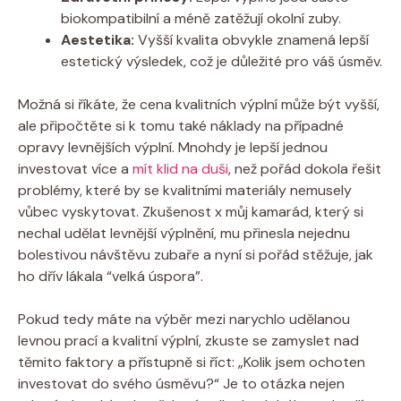
biokompatibilní a méně zatěžují okolní zuby.
Aestetika:
Vyšší kvalita obvykle znamená lepší
estetický výsledek, což je důležité pro váš úsměv.
Možná si říkáte, že cena kvalitních výplní může být vyšší,
ale připočtěte si k tomu také náklady na případné
opravy levnějších výplní. Mnohdy je lepší jednou
investovat více a
mít klid na duši
, než pořád dokola řešit
problémy, které by se kvalitními materiály nemusely
vůbec vyskytovat. Zkušenost x můj kamarád, který si
nechal udělat levnější výplnění, mu přinesla nejednu
bolestivou návštěvu zubaře a nyní si pořád stěžuje, jak
ho dřív lákala “velká úspora”.
Pokud tedy máte na výběr mezi narychlo udělanou
levnou prací a kvalitní výplní, zkuste se zamyslet nad
těmito faktory a přístupně si říct: „Kolik jsem ochoten
investovat do svého úsměvu?“ Je to otázka nejen