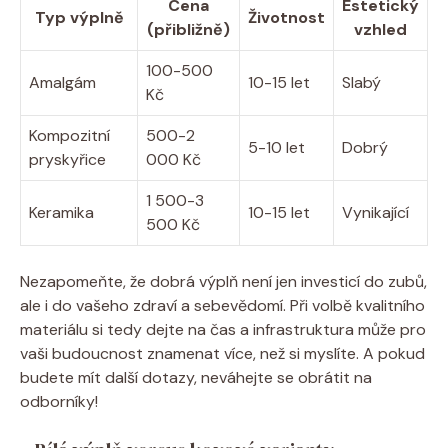
Cena
Estetický
Typ výplně
Životnost
(přibližně)
vzhled
100-500
Amalgám
10-15 let
Slabý
Kč
Kompozitní
500-2
5-10 let
Dobrý
pryskyřice
000 Kč
1 500-3
Keramika
10-15 let
Vynikající
500 Kč
Nezapomeňte, že dobrá výplň není jen investicí do zubů,
ale i do vašeho zdraví a sebevědomí. Při volbě kvalitního
materiálu si tedy dejte na čas a infrastruktura může pro
vaši budoucnost znamenat více, než si myslíte. A pokud
budete mít další dotazy, neváhejte se obrátit na
odborníky!