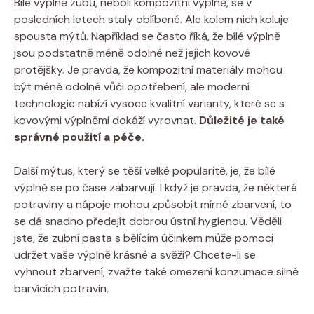
Bílé výplně zubů, neboli kompozitní výplně, se v
posledních letech staly oblíbené. Ale kolem nich koluje
spousta mýtů. Například se často říká, že bílé výplně
jsou podstatně méně odolné než jejich kovové
protějšky. Je pravda, že kompozitní materiály mohou
být méně odolné vůči opotřebení, ale moderní
technologie nabízí vysoce kvalitní varianty, které se s
kovovými výplněmi dokáží vyrovnat.
Důležité je také
správné použití a péče.
Další mýtus, který se těší velké popularitě, je, že bílé
výplně se po čase zabarvují. I když je pravda, že některé
potraviny a nápoje mohou způsobit mírné zbarvení, to
se dá snadno předejít dobrou ústní hygienou. Věděli
jste, že zubní pasta s bělícím účinkem může pomoci
udržet vaše výplně krásné a svěží? Chcete-li se
vyhnout zbarvení, zvažte také omezení konzumace silně
barvících potravin.