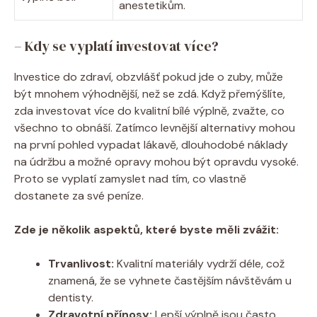
anestetikům.
– Kdy se vyplatí investovat více?
Investice do zdraví, obzvlášť pokud jde o zuby, může
být mnohem výhodnější, než se zdá. Když přemýšlíte,
zda investovat více do kvalitní bílé výplně, zvažte, co
všechno to obnáší. Zatímco levnější alternativy mohou
na první pohled vypadat lákavě, dlouhodobé náklady
na údržbu a možné opravy mohou být opravdu vysoké.
Proto se vyplatí zamyslet nad tím, co vlastně
dostanete za své peníze.
Zde je několik aspektů, které byste měli zvážit:
Trvanlivost:
Kvalitní materiály vydrží déle, což
znamená, že se vyhnete častějším návštěvám u
dentisty.
Zdravotní přínosy:
Lepší výplně jsou často