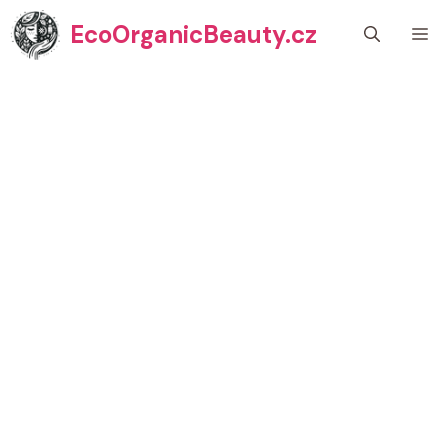
Přeskočit
EcoOrganicBeauty.cz
M
na
obsah