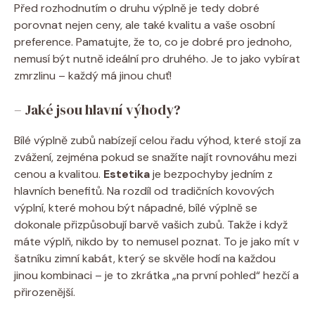
Před rozhodnutím o druhu výplně je tedy dobré
porovnat nejen ceny, ale také kvalitu a vaše osobní
preference. Pamatujte, že to, co je dobré pro jednoho,
nemusí být nutně ideální pro druhého. Je to jako vybírat
zmrzlinu – každý má jinou chuť!
– Jaké jsou hlavní výhody?
Bílé výplně zubů nabízejí celou řadu výhod, které stojí za
zvážení, zejména pokud se snažíte najít rovnováhu mezi
cenou a kvalitou.
Estetika
je bezpochyby jedním z
hlavních benefitů. Na rozdíl od tradičních kovových
výplní, které mohou být nápadné, bílé výplně se
dokonale přizpůsobují barvě vašich zubů. Takže i když
máte výplň, nikdo by to nemusel poznat. To je jako mít v
šatníku zimní kabát, který se skvěle hodí na každou
jinou kombinaci – je to zkrátka „na první pohled“ hezčí a
přirozenější.