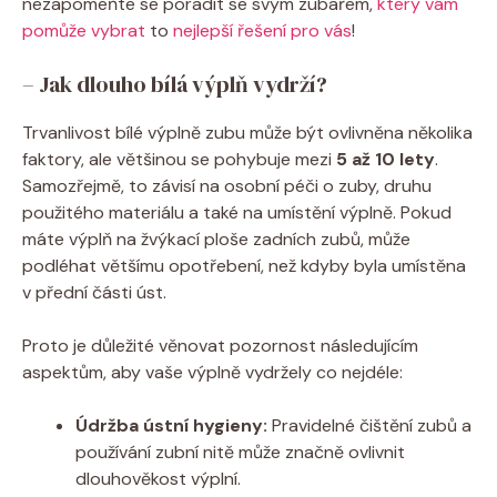
nezapomeňte se poradit se svým zubařem,
který vám
pomůže vybrat
to
nejlepší řešení pro vás
!
– Jak dlouho bílá výplň vydrží?
Trvanlivost bílé výplně zubu může být ovlivněna několika
faktory, ale většinou se pohybuje mezi
5 až 10 lety
.
Samozřejmě, to závisí na osobní péči o zuby, druhu
použitého materiálu a také na umístění výplně. Pokud
máte výplň na žvýkací ploše zadních zubů, může
podléhat většímu opotřebení, než kdyby byla umístěna
v přední části úst.
Proto je důležité věnovat pozornost následujícím
aspektům, aby vaše výplně vydržely co nejdéle:
Údržba ústní hygieny:
Pravidelné čištění zubů a
používání zubní nitě může značně ovlivnit
dlouhověkost výplní.