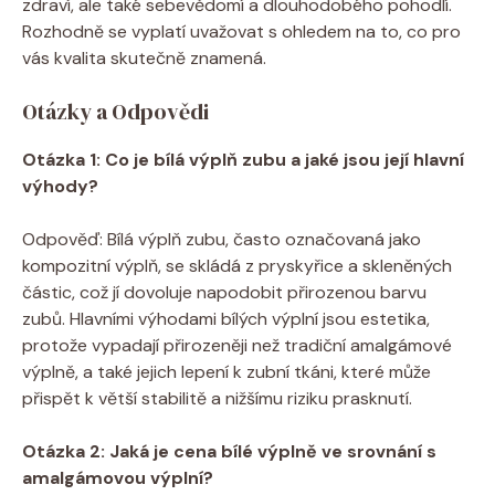
zdraví, ale také sebevědomí a dlouhodobého pohodlí.
Rozhodně se vyplatí uvažovat s ohledem na to, co pro
vás kvalita skutečně znamená.
Otázky a Odpovědi
Otázka 1: Co je bílá výplň zubu a jaké jsou její hlavní
výhody?
Odpověď: Bílá výplň zubu, často označovaná jako
kompozitní výplň, se skládá z pryskyřice a skleněných
částic, což jí dovoluje napodobit přirozenou barvu
zubů. Hlavními výhodami bílých výplní jsou estetika,
protože vypadají přirozeněji než tradiční amalgámové
výplně, a také jejich lepení k zubní tkáni, které může
přispět k větší stabilitě a nižšímu riziku prasknutí.
Otázka 2: Jaká je cena bílé výplně ve srovnání s
amalgámovou výplní?