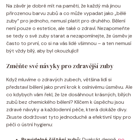
Na závěr je dobré mít na paměti, že každý má jinou
přirozenou barvu zubů a co může vypadat jako „bělé
zuby“ pro jednoho, nemusí platit pro druhého. Bělení
není pouze o estetice, ale také o zdraví. Nezapomeňte
se tedy o své zuby starat a nezapomínejte, že úsměv je
často to první, co si na vás lidé všimnou – a ten nemusí
být vždy bílý, aby byl okouzlující!
Změňte své návyky pro zdravější zuby
Když mluvíme o zdravých zubech, většina lidí si
představí bělení jako první krok k oslnivému úsměvu. Ale
co kdybych vám řekl, že lze dosáhnout krásných, bílých
zubů bez chemického bělení? Klíčem k úspěchu jsou
zdravé návyky a každodenní péče, která dokáže divy.
Zkuste dodržovat tyto jednoduché a efektivní tipy pro
péči o ústní hygienu:
Pravidelné čištění zubů:
Dvakrát denně,
po