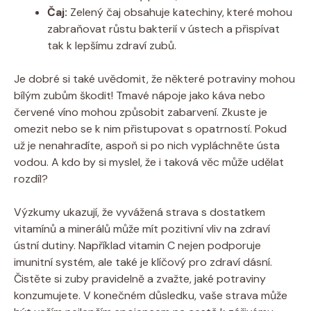
Čaj:
Zelený čaj obsahuje katechiny, které mohou
zabraňovat růstu bakterií v ústech a přispívat
tak k lepšímu zdraví zubů.
Je dobré si také uvědomit, že některé potraviny mohou
bílým zubům škodit! Tmavé nápoje jako káva nebo
červené víno mohou způsobit zabarvení. Zkuste je
omezit nebo se k nim přistupovat s opatrností. Pokud
už je nenahradíte, aspoň si po nich vypláchněte ústa
vodou. A kdo by si myslel, že i taková věc může udělat
rozdíl?
Výzkumy ukazují, že vyvážená strava s dostatkem
vitamínů a minerálů může mít pozitivní vliv na zdraví
ústní dutiny. Například vitamin C nejen podporuje
imunitní systém, ale také je klíčový pro zdraví dásní.
Čistěte si zuby pravidelně a zvažte, jaké potraviny
konzumujete. V konečném důsledku, vaše strava může