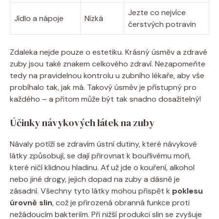
Jezte co nejvíce
Jídlo a nápoje
Nízká
čerstvých potravin
Zdaleka nejde pouze o estetiku. Krásný úsměv a zdravé
zuby jsou také znakem celkového zdraví. Nezapomeňte
tedy na pravidelnou kontrolu u zubního lékaře, aby vše
probíhalo tak, jak má. Takový úsměv je přístupný pro
každého – a přitom může být tak snadno dosažitelný!
Účinky návykových látek na zuby
Návaly potíží se zdravím ústní dutiny, které návykové
látky způsobují, se dají přirovnat k bouřlivému moři,
které ničí klidnou hladinu. Ať už jde o kouření, alkohol
nebo jiné drogy, jejich dopad na zuby a dásně je
zásadní. Všechny tyto látky mohou přispět k
poklesu
úrovně slin
, což je přirozená obranná funkce proti
nežádoucím bakteriím. Při nižší produkci slin se zvyšuje