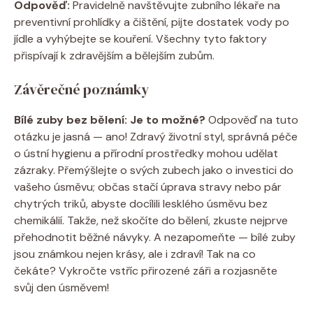
Odpověď:
Pravidelně navštěvujte zubního lékaře na
preventivní prohlídky a čištění, pijte dostatek vody po
jídle a vyhýbejte se kouření. Všechny tyto faktory
přispívají k zdravějším a bělejším zubům.
Závěrečné poznámky
Bílé zuby bez bělení: Je to možné?
Odpověď na tuto
otázku je jasná — ano! Zdravý životní styl, správná péče
o ústní hygienu a přírodní prostředky mohou udělat
zázraky. Přemýšlejte o svých zubech jako o investici do
vašeho úsměvu; občas stačí úprava stravy nebo pár
chytrých triků, abyste docílili lesklého úsměvu bez
chemikálií. Takže, než skočíte do bělení, zkuste nejprve
přehodnotit běžné návyky. A nezapomeňte — bílé zuby
jsou známkou nejen krásy, ale i zdraví! Tak na co
čekáte? Vykročte vstříc přirozené záři a rozjasněte
svůj den úsměvem!