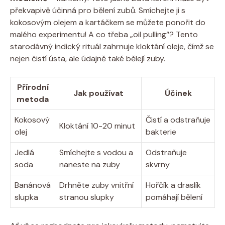
překvapivě účinná pro bělení zubů. Smíchejte ji s
kokosovým olejem a kartáčkem se můžete ponořit do
malého experimentu! A co třeba „oil pulling“? Tento
starodávný indický rituál zahrnuje kloktání oleje, čímž se
nejen čistí ústa, ale údajně také bělejí zuby.
Přírodní
Jak používat
Účinek
metoda
Kokosový
Čistí a odstraňuje
Kloktání 10-20 minut
olej
bakterie
Jedlá
Smíchejte s vodou a
Odstraňuje
soda
naneste na zuby
skvrny
Banánová
Drhněte zuby vnitřní
Hořčík a draslík
slupka
stranou slupky
pomáhají bělení