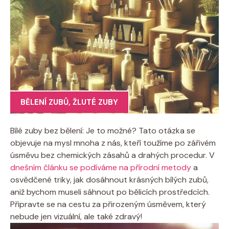
BĚLENÍ ZUBŮ
,
ŽLUTÉ ZUBY
Bílé zuby bez bělení: Je to možné? Tato otázka se
objevuje na mysl mnoha z nás, kteří toužíme po zářivém
úsměvu bez chemických zásahů a drahých procedur. V
dnešním článku se podíváme na přírodní metody
a
osvědčené triky, jak dosáhnout krásných bílých zubů,
aniž bychom museli sáhnout po bělicích prostředcích.
Připravte se na cestu za přirozeným úsměvem, který
nebude jen vizuální, ale také zdravý!