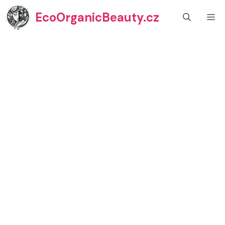
Přeskočit
EcoOrganicBeauty.cz
M
na
obsah