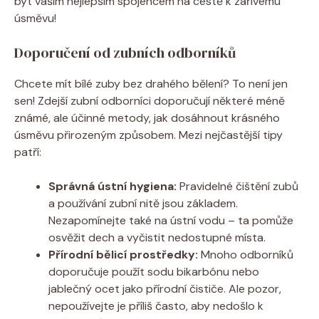
být vaším nejlepším spojencem na cestě k zářivému
úsměvu!
Doporučení od zubních odborníků
Chcete mít bílé zuby bez drahého bělení? To není jen
sen! Zdejší zubní odborníci doporučují některé méně
známé, ale účinné metody, jak dosáhnout krásného
úsměvu přirozeným způsobem. Mezi nejčastější tipy
patří:
Správná ústní hygiena:
Pravidelné čištění zubů
a používání zubní nitě jsou základem.
Nezapomínejte také na ústní vodu – ta pomůže
osvěžit dech a vyčistit nedostupné místa.
Přírodní bělicí prostředky:
Mnoho odborníků
doporučuje použít sodu bikarbónu nebo
jablečný ocet jako přírodní čističe. Ale pozor,
nepoužívejte je příliš často, aby nedošlo k