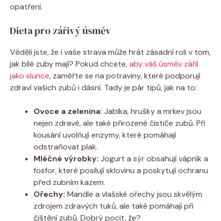
opatření.
Dieta pro zářivý úsměv
Věděli jste, že i vaše strava může hrát zásadní roli v tom,
jak bílé zuby mají? Pokud chcete,
aby váš úsměv zářil
jako slunce
, zaměřte se na potraviny, které podporují
zdraví vašich zubů i dásní. Tady je pár tipů, jak na to:
Ovoce a zelenina:
Jablka, hrušky a mrkev jsou
nejen zdravé, ale také přirozené čističe zubů. Při
kousání uvolňují enzymy, které pomáhají
odstraňovat plak.
Mléčné výrobky:
Jogurt a sýr obsahují vápník a
fosfor, které posilují sklovinu a poskytují ochranu
před zubním kazem.
Ořechy:
Mandle a vlašské ořechy jsou skvělým
zdrojem zdravých tuků, ale také pomáhají při
čištění zubů. Dobrý pocit, že?