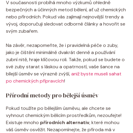
V současnosti probíhá mnoho výzkumů ohledně
bezpečných a účinných metod bělení, ať už chemických
nebo přírodních. Pokud vás zajímají nejnovější trendy a
vývoj, doporučuji sledovat odborné články a hovořit se
svým zubařem.
Na závěr, nezapomeňte, že i pravidelná péče o zuby,
jako je čištění minimálně dvakrát denně a používání
zubní nitě, hraje klíčovou roli. Takže, pokud se budete o
své zuby starat s láskou a opatrností, vaše šance na
bílejší úsměv se výrazně zvýší,
aniž byste museli sahat
po chemických přípravcích
!
Přírodní metody pro bělejší úsměv
Pokud toužíte po bělejším úsměvu, ale chcete se
vyhnout chemickým bělicím prostředkům, nezoufejte!
Existuje mnoho
přírodních alternativ
, které mohou
váš úsměv osvěžit. Nezapomínejte, že příroda má v