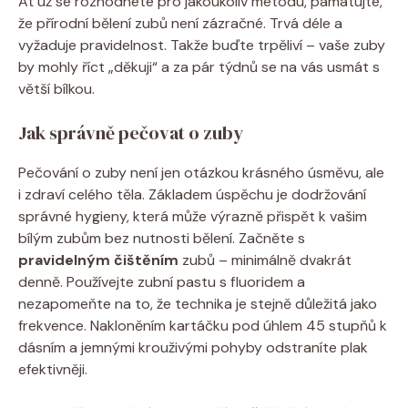
Ať už se rozhodnete pro jakoukoliv metodu, pamatujte,
že přírodní bělení zubů není zázračné. Trvá déle a
vyžaduje pravidelnost. Takže buďte trpěliví – vaše zuby
by mohly říct „děkuji“ a za pár týdnů se na vás usmát s
větší bílkou.
Jak správně pečovat o zuby
Pečování o zuby není jen otázkou krásného úsměvu, ale
i zdraví celého těla. Základem úspěchu je dodržování
správné hygieny, která může výrazně přispět k vašim
bílým zubům bez nutnosti bělení. Začněte s
pravidelným čištěním
zubů – minimálně dvakrát
denně. Používejte zubní pastu s fluoridem a
nezapomeňte na to, že technika je stejně důležitá jako
frekvence. Nakloněním kartáčku pod úhlem 45 stupňů k
dásním a jemnými krouživými pohyby odstraníte plak
efektivněji.