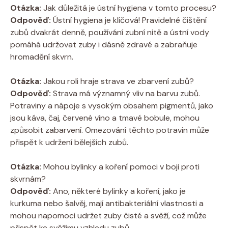
Otázka:
Jak důležitá je ústní hygiena v tomto procesu?
Odpověď:
Ústní hygiena je klíčová! Pravidelné čištění
zubů dvakrát denně, používání zubní nitě a ústní vody
pomáhá udržovat zuby i dásně zdravé a zabraňuje
hromadění skvrn.
Otázka:
Jakou roli hraje strava ve zbarvení zubů?
Odpověď:
Strava má významný vliv na barvu zubů.
Potraviny a nápoje s vysokým obsahem pigmentů, jako
jsou káva, čaj, červené víno a tmavé bobule, mohou
způsobit zabarvení. Omezování těchto potravin může
přispět k udržení bělejších zubů.
Otázka:
Mohou bylinky a koření pomoci v boji proti
skvrnám?
Odpověď:
Ano, některé bylinky a koření, jako je
kurkuma nebo šalvěj, mají antibakteriální vlastnosti a
mohou napomoci udržet zuby čisté a svěží, což může
přispět ke svěžímu vzhledu zubů.