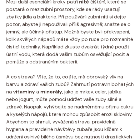
Mezi další esenciální kroky patří
nitě
čištění, které se
postará o mezizubní prostory, kde se rády usazují
zbytky jídla a bakterie. Při používání zubní niti si dejte
pozor, abyste ji nepoužívali příliš agresivně; snažte se o
jemný, ale účinný přístup. Možná byste byli překvapeni,
kolik skvělých nápadů máte vždy po ruce pro rozmanité
čisticí techniky. Například zkuste dvakrát týdně použít
ústní vodu, která dodá vašim zubům osvěžující pocit a
pomůže s odstraněním bakterií.
A co strava? Víte, že to, co jíte, má obrovský vliv na
barvu a zdraví vašich zubů? Zahrnutí potravin bohatých
na
vitaminy
a
minerály
, jako je mrkev, celer, jablka
nebo jogurt, může pomoci udržet vaše zuby silné a
zdravé. Naopak, vyhýbejte se nadměrnému příjmu cukru
a kyselých nápojů, které mohou způsobit erozi skloviny.
Abychom to shrnuli, vyvážená strava, pravidelná
hygiena a pravidelné návštěvy zubaře jsou klíčem k
udržení oslnivě bílého úsměvu bez nutnosti drastických