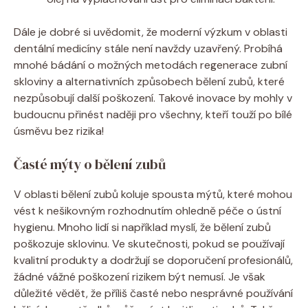
Dále je dobré si uvědomit, že moderní výzkum v oblasti
dentální medicíny stále není navždy uzavřený. Probíhá
mnohé bádání o možných metodách regenerace zubní
skloviny a alternativních způsobech bělení zubů, které
nezpůsobují další poškození. Takové inovace by mohly v
budoucnu přinést naději pro všechny, kteří touží po bílé
úsměvu bez rizika!
Časté mýty o bělení zubů
V oblasti bělení zubů koluje spousta mýtů, které mohou
vést k nešikovným rozhodnutím ohledně péče o ústní
hygienu. Mnoho lidí si například myslí, že bělení zubů
poškozuje sklovinu. Ve skutečnosti, pokud se používají
kvalitní produkty a dodržují se doporučení profesionálů,
žádné vážné poškození rizikem být nemusí. Je však
důležité vědět, že příliš časté nebo nesprávné používání