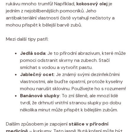
rukávu mnoho trumfů! Například,
kokosový olej
je
jedním z nejoblíbenějších pomocníků. Jeho
antibakteriální vlastnosti čistě vytahují nečistoty a
mohou přispět k bělejší barvě zubů.
Mezi další tipy patří:
Jedlá soda
: Je to přírodní abrazivum, které může
pomoci odstranit skvrny na zubech. Stačí
smíchat s vodou a vytvořit pastu.
Jablečný ocet
: Je známý svými dezinfekčními
vlastnostmi, ale buďte opatrní, protože kyseliny
mohou narušit sklovinu. Používejte ho s rozumem!
Banánové slupky
: To zní šíleně, ale mnozí lidé
tvrdí, že drhnutí vnitřní stranou slupky po dobu
několika minut může přispět k bělejším zubům.
Dalším způsobem je zapojení
stálice v přírodní
medicíně
– kurkumy. Tato jasně žlutá koření může být