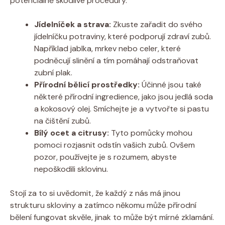
potenciálně škodlivé procedury.
Jídelníček a strava:
Zkuste zařadit do svého
jídelníčku potraviny, které podporují zdraví zubů.
Například jablka, mrkev nebo celer, které
podněcují slinění a tím pomáhají odstraňovat
zubní plak.
Přírodní bělicí prostředky:
Účinné jsou také
některé přírodní ingredience, jako jsou jedlá soda
a kokosový olej. Smíchejte je a vytvořte si pastu
na čištění zubů.
Bílý ocet a citrusy:
Tyto pomůcky mohou
pomoci rozjasnit odstín vašich zubů. Ovšem
pozor, používejte je s rozumem, abyste
nepoškodili sklovinu.
Stojí za to si uvědomit, že každý z nás má jinou
strukturu skloviny a zatímco někomu může přírodní
bělení fungovat skvěle, jinak to může být mírné zklamání.