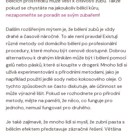
bělicích prostředků může vést k citlivosti zubů. Takže
pokud se chystáte na jakoukoliv bělicí kůru,
nezapomeňte se poradit se svým zubařem
!
Dalším rozšířeným mýtem je, že bělení zubů je vždy
drahé a časově náročné. To ale není pravda! Existují
různé metody od domácího bělení po profesionální
procedury, které mohou být cenově dostupné. Dobrou
alternativou k drahým klinikám může být i bělení pomocí
gelů nebo pásků, které si koupíte v drogerii. Mnoho lidí si
užívá experimentování s přírodními metodami, jako je
například použití jedlé sody nebo kokosového oleje. O
tychto způsobech se často diskutuje, ale účinnost se
může výrazně lišit. Pokud se rozhodnete pro přírodní
metody, mějte na paměti, že něco, co funguje pro
jednoho, nemusí fungovat pro druhého.
Je také zajímavé, že mnoho lidí si myslí, že zubní pasta s
bělicím efektem představuje zázračné řešení. Většina