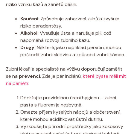
riziko vzniku kazů a zánětů dásní.
Kouření:
Způsobuje zabarvení zubů a zvyšuje
riziko paradentózy.
Alkohol:
Vysušuje ústa a narušuje pH, což
napomáhá rozvoji zubního kazu.
Drogy:
Některé, jako například pervitin, mohou
poškodit zubní sklovinu a způsobit zubní kámen.
Zubní lékaři a specialisté na výživu doporučují zaměřit
se na
prevenci
. Zde je pár indiánů,
které byste měli mít
na paměti
:
Dodržujte pravidelnou ústní hygienu – zubní
pasta s fluorem je nezbytná.
Omezte příjem kyselých nápojů a občerstvení,
které mohou acidifikovat ústní dutinu.
Vyzkoušejte přírodní prostředky jako kokosový
olej na vyplachování úst pro eliminaci bakterií.