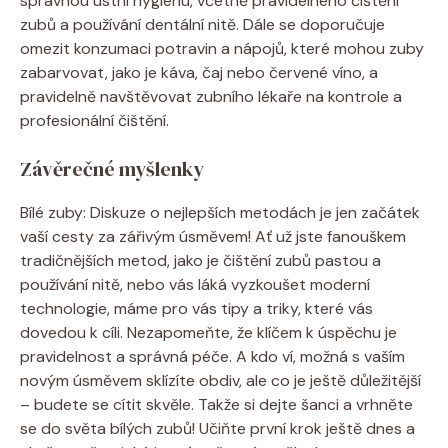
správnou ústní hygienu, včetně pravidelného čištění
zubů a používání dentální nitě. Dále se doporučuje
omezit konzumaci potravin a nápojů, které mohou zuby
zabarvovat, jako je káva, čaj nebo červené víno, a
pravidelně navštěvovat zubního lékaře na kontrole a
profesionální čištění.
Závěrečné myšlenky
Bílé zuby: Diskuze o nejlepších metodách je jen začátek
vaší cesty za zářivým úsměvem! Ať už jste fanouškem
tradičnějších metod, jako je čištění zubů pastou a
používání nitě, nebo vás láká vyzkoušet moderní
technologie, máme pro vás tipy a triky, které vás
dovedou k cíli. Nezapomeňte, že klíčem k úspěchu je
pravidelnost a správná péče. A kdo ví, možná s vaším
novým úsměvem sklízíte obdiv, ale co je ještě důležitější
– budete se cítit skvěle. Takže si dejte šanci a vrhněte
se do světa bílých zubů! Učiňte první krok ještě dnes a