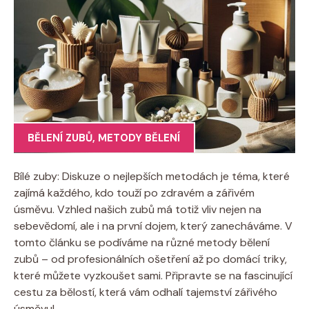
BĚLENÍ ZUBŮ
,
METODY BĚLENÍ
Bílé zuby: Diskuze o nejlepších metodách je téma, které
zajímá každého, kdo touží po zdravém a zářivém
úsměvu. Vzhled našich zubů má totiž vliv nejen na
sebevědomí, ale i na první dojem, který zanecháváme. V
tomto článku se podíváme na různé metody bělení
zubů – od profesionálních ošetření až po domácí triky,
které můžete vyzkoušet sami. Připravte se na fascinující
cestu za bělostí, která vám odhalí tajemství zářivého
úsměvu!