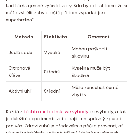
kartáček a jemně vyčistit zuby. Kdo by odolal tomu, že si
může vybělit zuby a ještě při tom vypadat jako
superhrdina?
Metoda
Efektivita
Omezení
Mohou poškodit
Jedlá soda
Vysoká
sklovinu
Citronová
Kyselina může být
Střední
šťáva
škodlivá
Může zanechat černé
Aktivní uhlí
Střední
zbytky
Každá z
těchto metod má své výhody
i nevýhody, a tak
je důležité experimentovat a najít ten správný způsob
pro vás. Zdraví zubů je především o péči a prevenci, ať
už zvolíte jakýkoliv způsob bělení. Možná se vám pak