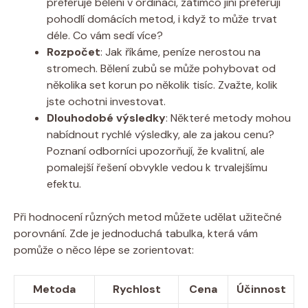
preferuje bělení v ordinaci, zatímco jiní preferují
pohodlí domácích metod, i když to může trvat
déle. Co vám sedí více?
Rozpočet
: Jak říkáme, peníze nerostou na
stromech. Bělení zubů se může pohybovat od
několika set korun po několik tisíc. Zvažte, kolik
jste ochotni investovat.
Dlouhodobé výsledky
: Některé metody mohou
nabídnout rychlé výsledky, ale za jakou cenu?
Poznaní odborníci upozorňují, že kvalitní, ale
pomalejší řešení obvykle vedou k trvalejšímu
efektu.
Při hodnocení různých metod můžete udělat užitečné
porovnání. Zde je jednoduchá tabulka, která vám
pomůže o něco lépe se zorientovat:
Metoda
Rychlost
Cena
Účinnost