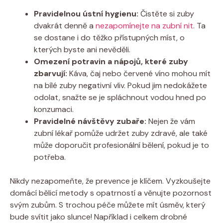
Pravidelnou ústní hygienu:
Čistěte si zuby
dvakrát denně a
nezapomínejte na zubní nit
. Ta
se dostane i do těžko přístupných míst, o
kterých byste ani nevěděli.
Omezení potravin a nápojů, které zuby
zbarvují:
Káva, čaj nebo červené víno mohou mít
na bílé zuby negativní vliv. Pokud jim nedokážete
odolat, snažte se je spláchnout vodou hned po
konzumaci.
Pravidelné návštěvy zubaře:
Nejen že vám
zubní lékař pomůže udržet zuby zdravé, ale také
může doporučit profesionální bělení, pokud je to
potřeba.
Nikdy nezapomeňte, že prevence je klíčem. Vyzkoušejte
domácí bělicí metody s opatrností a věnujte pozornost
svým zubům. S trochou péče můžete mít úsměv, který
bude svítit jako slunce! Například i celkem drobné