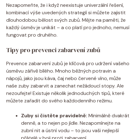
Nezapomeňte, že i když neexistuje univerzální řešení,
kombinací výše uvedených strategií si můžete zajistit
dlouhodobou bělost svých zubů. Mějte na paměti, že
každý úsměv je unikát – a co platí pro jednoho, nemusí
fungovat pro druhého.
Tipy pro prevenci zabarvení zubů
Prevence zabarvení zubů je klíčová pro udržení vašeho
úsměvu zářivě bílého. Mnoho běžných potravin a
nápojů, jako jsou káva, čaj nebo červené víno, může
naše zuby zabarvit a zanechat nežádoucí stopy. Ale
nezoufejte! Existuje několik jednoduchých tipů, které
můžete zařadit do svého každodenního režimu.
Zuby si čistěte pravidelně:
Minimálně dvakrát
denně, a to nejen po jídle. Nezapomínejte na
zubní nit a ústní vodu – to jsou vaši nejlepší
přátelé v boji proti zabarvení.