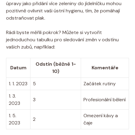
úpravy jako přidání více zeleniny do jídelníčku mohou
pozitivně ovlivnit vaši ústní hygienu, tím, že pomáhají
odstraňovat plak.
Rádi byste měřili pokrok? Můžete si vytvořit
jednoduchou tabulku pro sledování změn v odstínu
vašich zubů, například:
Odstín (běžně 1-
Datum
Komentáře
10)
1. 1. 2023
5
Začátek rutiny
1. 3.
3
Profesionální bělení
2023
1. 5.
Omezení kávy a
2
2023
čaje