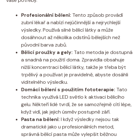
vaše potřeby.
Profesionální bělení:
Tento způsob provádí
zubní lékař a nabízí nejúčinnější a nejrychlejší
výsledky. Používá silné bělicí látky a může
dosáhnout až několika odstínů bělejších než
původní barva zubů.
Bělicí proužky a gely:
Tato metoda je dostupná
a snadná na použití doma. Zpravidla obsahuje
nižší koncentraci bělicí látky, takže je třeba být
trpělivý a používat je pravidelně, abyste dosáhli
viditelného výsledku.
Domácí bělení s použitím fototerapie:
Tato
technika využívá LED světlo k aktivaci bělicího
gelu. Někteří lidé tvrdí, že se samozřejmě cítí lépe,
když vidí, jak jejich úsměv postupně září.
Pasta na bělení:
I když výsledky nejsou tak
dramatické jako u profesionálních metod,
správná bělicí pasta může vylepšit běžnou