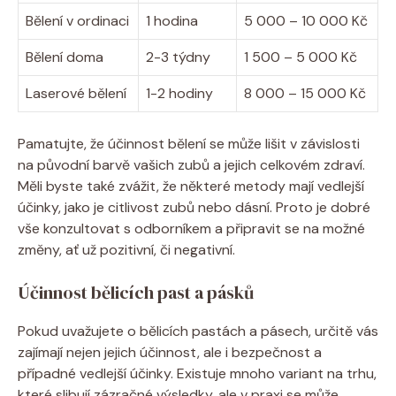
Bělení v ordinaci
1 hodina
5 000 – 10 000 Kč
Bělení doma
2-3 týdny
1 500 – 5 000 Kč
Laserové bělení
1-2 hodiny
8 000 – 15 000 Kč
Pamatujte, že účinnost bělení se může lišit v závislosti
na původní barvě vašich zubů a jejich celkovém zdraví.
Měli byste také zvážit, že některé metody mají vedlejší
účinky, jako je citlivost zubů nebo dásní. Proto je dobré
vše konzultovat s odborníkem a připravit se na možné
změny, ať už pozitivní, či negativní.
Účinnost bělicích past a pásků
Pokud uvažujete o bělicích pastách a pásech, určitě vás
zajímají nejen jejich účinnost, ale i bezpečnost a
případné vedlejší účinky. Existuje mnoho variant na trhu,
které slibují zázračné výsledky, ale v praxi se může