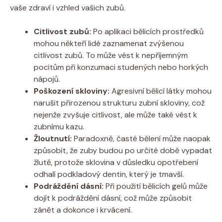
vaše zdraví i vzhled vašich zubů.
Citlivost zubů:
Po aplikaci bělicích prostředků
mohou někteří lidé zaznamenat zvýšenou
citlivost zubů. To může vést k nepříjemným
pocitům při konzumaci studených nebo horkých
nápojů.
Poškození skloviny:
Agresivní bělicí látky mohou
narušit přirozenou strukturu zubní skloviny, což
nejenže zvyšuje citlivost, ale může také vést k
zubnímu kazu.
Žloutnutí:
Paradoxně, časté bělení může naopak
způsobit, že zuby budou po určité době vypadat
žlutě, protože sklovina v důsledku opotřebení
odhalí podkladový dentin, který je tmavší.
Podráždění dásní:
Při použití bělicích gelů může
dojít k podráždění dásní, což může způsobit
zánět a dokonce i krvácení.