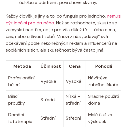
údržbu a odstranit povrchové skvrny.
Každý člověk je jiný a to, co funguje pro jednoho,
nemusí
být ideální pro druhého
. Než se rozhodnete, zkuste se
zamyslet nad tím, co je pro vás důležité – třeba cena,
čas, nebo citlivost zubů. Mnozí z nás „udávají“ svá
očekávání podle nekonečných reklam a influencerů na
sociálních sítích, ale skutečnost bývá často jiná.
Metoda
Účinnost
Cena
Pohodlí
Profesionální
Návštěva
Vysoká
Vysoká
bělení
zubního lékaře
Bělicí
Nízká –
Snadné použití
Střední
proužky
střední
doma
Domácí
Malé úsilí za
Střední
Střední
fototerapie
výsledek