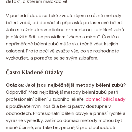
detox”, o kterém málokdo ví!
V poslední době se také zvedá zájem o různé metody
bělení zubů, od domácích přípravků po laserové bělení.
Jako s každou kosmetickou procedurou, i u bělení zubů
je důležité řídit se pravidlem “všeho s mírou”. Časté a
nepřiměřené bělení zubů může skutečně vést k jejich
oslabení. Proto pečlivě zvažte vše, co se rozhodnete
vyzkoušet, a poraďte se se svým zubařem.
Často Kladené Otázky
Otázka: Jaké jsou nejběžnější metody bělení zubů?
Odpověď: Mezi nejběžnější metody bělení zubů patří
profesionální bělení u zubního lékaře,
domácí bělicí sady
s používatelnými nosiči a bělicí pasty dostupné v
obchodech. Profesionální bělení obvykle přináší rychlé a
výrazné výsledky, zatímco domácí metody mohou být
méně účinné, ale také bezpečnější pro dlouhodobé