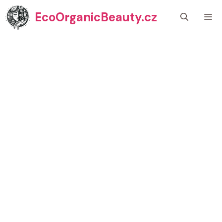
Přeskočit
EcoOrganicBeauty.cz
M
na
obsah