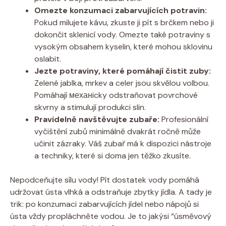
Omezte konzumaci zabarvujících potravin:
Pokud milujete kávu, zkuste ji pít s brčkem nebo ji
dokončit sklenicí vody. Omezte také potraviny s
vysokým obsahem kyselin, které mohou sklovinu
oslabit.
Jezte potraviny, které pomáhají čistit zuby:
Zelené jablka, mrkev a celer jsou skvělou volbou.
Pomáhají механicky odstraňovat povrchové
skvrny a stimulují produkci slin.
Pravidelně navštěvujte zubaře:
Profesionální
vyčištění zubů minimálně dvakrát ročně může
učinit zázraky. Váš zubař má k dispozici nástroje
a techniky, které si doma jen těžko zkusíte.
Nepodceňujte sílu vody! Pít dostatek vody pomáhá
udržovat ústa vlhká a odstraňuje zbytky jídla. A tady je
trik: po konzumaci zabarvujících jídel nebo nápojů si
ústa vždy propláchněte vodou. Je to jakýsi “úsměvový