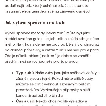
podaří najít trik, který oslní natolik, že se stanete
místními celebritami díky svému zářivému úsměvu!
Jak vybrat správnou metodu
Výběr správné metody bělení zubů může být jako
hledání svatého grálu – je jich tolik a každá slibuje něco
jiného. Na trhu najdeme metody od bělení v ordinaci až
po domácí přípravky, a každá z nich má své pro a proti.
Zde je několik oblastí, na které je dobré se zaměřit
předtím, než se rozhodnete pro tu pravou.
Typ zubů
: Naše zuby jsou jako sněhové vločky –
žádné nejsou stejné. Pokud máte citlivé zuby,
můžete se chtít vyhnout agresivním bělicím
prostředkům. Vyzkoušejte přípravky s nižší
koncentrací bělicího činidla.
Čas a úsilí
: Někdo chce rychlé výsledky a