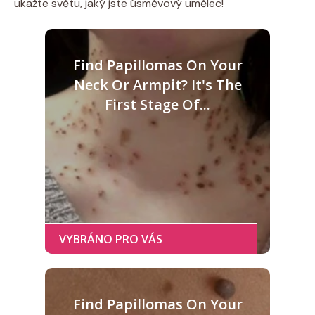
ukažte světu, jaký jste úsměvový umělec!
Find Papillomas On Your
Neck Or Armpit? It's The
First Stage Of...
Find Papillomas On Your