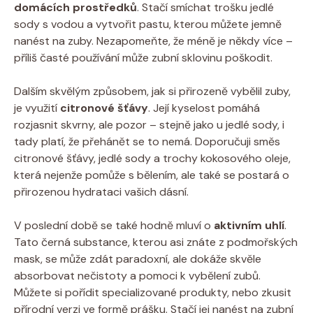
domácích prostředků
. Stačí smíchat trošku jedlé
sody s vodou a vytvořit pastu, kterou můžete jemně
nanést na zuby. Nezapomeňte, že méně je někdy více –
příliš časté používání může zubní sklovinu poškodit.
Dalším skvělým způsobem, jak si přirozeně vybělil zuby,
je využití
citronové šťávy
. Její kyselost pomáhá
rozjasnit skvrny, ale pozor – stejně jako u jedlé sody, i
tady platí, že přehánět se to nemá. Doporučuji směs
citronové šťávy, jedlé sody a trochy kokosového oleje,
která nejenže pomůže s bělením, ale také se postará o
přirozenou hydrataci vašich dásní.
V poslední době se také hodně mluví o
aktivním uhlí
.
Tato černá substance, kterou asi znáte z podmořských
mask, se může zdát paradoxní, ale dokáže skvěle
absorbovat nečistoty a pomoci k vybělení zubů.
Můžete si pořídit specializované produkty, nebo zkusit
přírodní verzi ve formě prášku. Stačí jej nanést na zubní