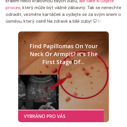
králem nebo královnou bílých zubů,
ale také si užijete
proces
, který může být vážně zábavný. Tak se nenechte
odradit, vezměte kartáček a vydejte se za svým snem o
úsměvu, který oslní! Na zdravé a bílé zuby! 🦷✨
Find Papillomas On Your
Neck Or Armpit? It's The
First Stage Of...