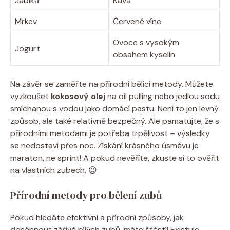
Jablka
Káva
Mrkev
Červené víno
Ovoce s vysokým
Jogurt
obsahem kyselin
Na závěr se zaměřte na přírodní bělicí metody. Můžete
vyzkoušet
kokosový olej
na oil pulling nebo jedlou sodu
smíchanou s vodou jako domácí pastu. Není to jen levný
způsob, ale také relativně bezpečný. Ale pamatujte, že s
přírodními metodami je potřeba trpělivost – výsledky
se nedostaví přes noc. Získání krásného úsměvu je
maraton, ne sprint! A pokud nevěříte, zkuste si to ověřit
na vlastních zubech. 😉
Přírodní metody pro bělení zubů
Pokud hledáte efektivní a přírodní způsoby, jak
dosáhnout zářivě bílých zubů, máte štěstí! Existuje