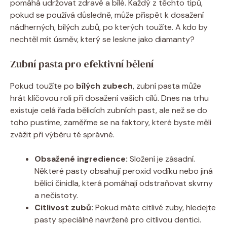
pomáhá udržovat zdravé a bílé. Každý z těchto tipů,
pokud se používá důsledně, může přispět k dosažení
nádherných, bílých zubů, po kterých toužíte. A kdo by
nechtěl mít úsměv, který se leskne jako diamanty?
Zubní pasta pro efektivní bělení
Pokud toužíte po
bílých zubech
, zubní pasta může
hrát klíčovou roli při dosažení vašich cílů. Dnes na trhu
existuje celá řada bělicích zubních past, ale než se do
toho pustíme, zaměřme se na faktory, které byste měli
zvážit při výběru té správné.
Obsažené ingredience:
Složení je zásadní.
Některé pasty obsahují peroxid vodíku nebo jiná
bělicí činidla, která pomáhají odstraňovat skvrny
a nečistoty.
Citlivost zubů:
Pokud máte citlivé zuby, hledejte
pasty speciálně navržené pro citlivou dentici.