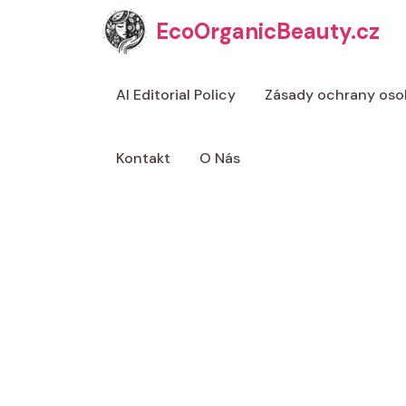
Přeskočit
EcoOrganicBeauty.cz
na
obsah
AI Editorial Policy
Zásady ochrany oso
Kontakt
O Nás