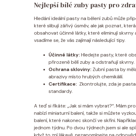
Nejlepší bílé zuby pasty ‍pro‍ zd
Hledání ideální pasty⁤ na bělení ⁤zubů může ‍při
které slibují zářivý úsměv, ale jak​ poznat, ‌kte
obsahovat účinné látky, které⁢ eliminují skvrny 
vsadíme se, že‍ vás zajímají následující tipy.
Účinné látky:
Hledejte ‌pasty, které obs
přirozeně ⁤bělí‌ zuby a odstraňují skvrny.
Ochrana ​skloviny:
Zubní pasta by měla 
abrazivy⁣ místo hrubých chemikálií.
Certifikace:
⁤ Zkontrolujte, ⁣zda ⁤je pas
standardy.
A teď‌ si říkáte: „Jak ‍si mám vybrat?“. ‌Mám pro
nabízí ⁣miniaturní balení,⁤ takže si můžete vyzk
⁣balení, ‍které nakonec skončí ve skříni. Napřík
jednom týdnu. Po dvou týdnech‌ jsem si⁤ ale spíš 
když to zní lákavě, nezapomínejte na odpověd