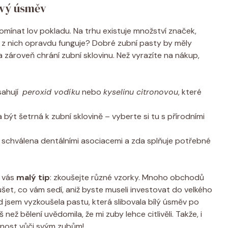
ravý úsměv
pomínat lov pokladu. ⁢Na trhu existuje ⁣množství​ značek,
rá ⁢z⁤ nich opravdu funguje? Dobré zubní pasty by měly⁣
a zároveň chrání ‌zubní sklovinu. Než vyrazíte ⁤na ‌nákup,
ahují ​
peroxid vodíku
nebo
kyselinu citronovou
, které
být šetrná k zubní sklovině – vyberte si tu s přírodními
ta schválena dentálními asociacemi ⁣a zda⁣ splňuje ⁣potřebné
 vás⁣
malý tip
: zkoušejte​ různé ⁣vzorky. Mnoho obchodů
oušet, co ‌vám sedí, aniž⁣ byste museli investovat do velkého
lad jsem vyzkoušela‍ pastu, která slibovala bílý úsměv po
než⁣ bělení uvědomila, že mi⁣ zuby lehce citlivěli. Takže, i
nost vůči svým​ zubům!