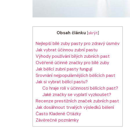
Obsah článku
[
skrýt
]
Nejlepší bílé zuby pasty ‍pro‍ zdravý úsměv
Jak vybrat účinnou zubní pastu
Výhody používání bílých zubních past
Ověřené účinné značky ⁢pro ‍bílé‌ zuby
Jak bělící zubní pasty fungují
Srovnání ⁢nejpopulárnějších ⁢bělících past
Jak ⁢si vybrat bělící pastu?
Co hraje roli v účinnosti bělících past?
Jaké značky se‌ vyplatí vyzkoušet?
Recenze​ prestižních⁤ značek⁢ zubních past
Jak dosáhnout ​trvalých⁢ výsledků ⁤bělení
Často Kladené Otázky
Závěrečné poznámky