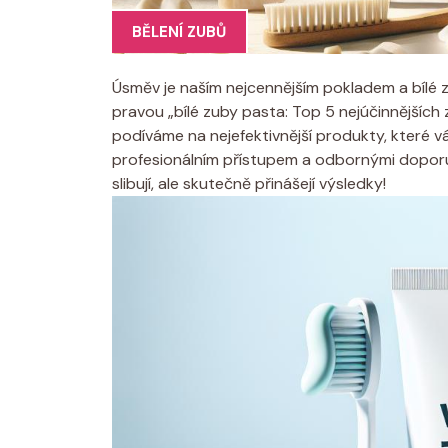
BĚLENÍ ZUBŮ
Úsměv je naším nejcennějším pokladem⁢ a bílé⁢ 
pravou „bílé zuby pasta: Top 5 nejúčinnějších z
podíváme ⁢na nejefektivnější produkty, které​
profesionálním přístupem a odbornými doporuč
slibují, ale skutečně přinášejí výsledky!