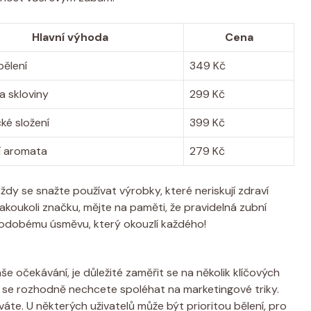
Hlavní výhoda
Cena
bělení
349 Kč
‌ skloviny
299 Kč
ké složení
399 Kč
í aromata
279 Kč
. Vždy se snažte používat ⁤výrobky, které neriskují⁤ zdraví
jakoukoli značku, mějte na paměti, že pravidelná zubní
uhodobému úsměvu, který​ okouzlí ‌každého!
še očekávání, je důležité zaměřit​ se⁣ na několik klíčových⁢
⁤vy ‍se rozhodně nechcete spoléhat na marketingové ⁣triky.
áte. U některých‍ uživatelů může být prioritou bělení, pro