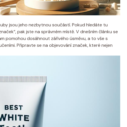
zuby jsou jeho nezbytnou ‍součástí. Pokud⁤ hledáte tu
naček“, pak jste ⁤na správném místě. ⁣V⁣ dnešním ⁣článku se
 vám pomohou‍ dosáhnout zářivého úsměvu,⁣ a to vše s
eními. Připravte se na objevování⁤ značek, které nejen