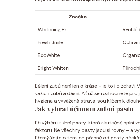
Značka
Whitening Pro
Rychlé 
Fresh Smile
Ochrana
EcoWhite
Organic
Bright Whiten
Přírodn
Bělení zubů není jen‍ o kráse⁢ –⁣ je to i o zdraví
vašich zubů a dásní. Ať ‍už‍ se rozhodnete pro 
hygiena a vyvážená​ strava jsou​ klíčem ⁤k⁤ dlo
Jak vybrat účinnou zubní pastu
Při výběru ‍zubní pasty, která skutečně splní⁢ va
faktorů. Ne všechny pasty​ jsou si ⁤rovny ⁢–​ a 
Přemýšlejte o‌ tom, co přesně od⁤ pasty očekáv