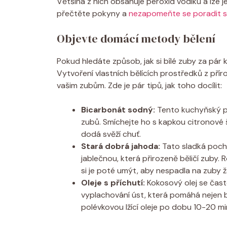
Většina z nich obsahuje peroxid vodíku a lze j
přečtěte pokyny a
nezapomeňte se poradit s
Objevte domácí metody bělení
Pokud hledáte způsob, jak si bílé zuby za pá
Vytvoření vlastních bělících prostředků z přír
vašim zubům. Zde je pár tipů, jak toho docílit:
Bicarbonát sodný:
Tento kuchyňský pom
zubů. Smíchejte ho s kapkou citronové 
dodá svěží chuť.
Stará dobrá jahoda:
Tato sladká pocho
jablečnou, která přirozeně běličí zuby.
si je poté umýt, aby nespadla na zuby 
Oleje s příchutí:
Kokosový olej se často
vyplachování úst, která pomáhá nejen bě
polévkovou lžící oleje po dobu 10-20 mi