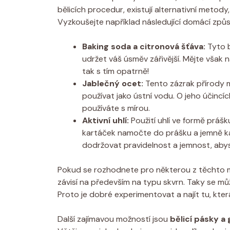
bělicích procedur, existují alternativní metody,
Vyzkoušejte například následující domácí způs
Baking soda a citronová šťáva:
Tyto b
udržet váš úsměv zářivější. Mějte však 
tak s tím opatrně!
Jablečný ocet:
Tento zázrak přírody má
používat jako ústní vodu. O jeho účincíc
používáte s mírou.
Aktivní uhlí:
Použití uhlí ve formě práš
kartáček namočte do prášku a jemně kart
dodržovat pravidelnost a jemnost, abys
Pokud se rozhodnete pro některou z těchto me
závisí na především na typu skvrn. Taky se m
Proto je dobré experimentovat a najít tu, kte
Další zajímavou možností jsou
bělicí pásky a