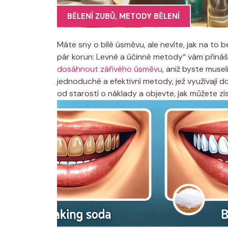
BĚLENÍ ZUBŮ
,
METODY BĚLENÍ
Máte sny o bílé úsměvu, ale nevíte, jak na to
pár korun: Levné a účinné metody“ vám přináš
dosáhnout zářivého úsměvu
, aniž byste muse
jednoduché a efektivní metody, jež využívají
od starostí o náklady a objevte, jak můžete zís