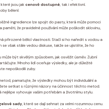
 které jsou jak
cenově dostupné
, tak i efektivní.
oby bělení:
ěžné ingredience lze spojit do pasty, která může pomoci
na paměti, že pravidelné používání může poškodit sklovinu,
 přirozené bělicí vlastnosti. Stačí si ho naředit s vodou a
h se však stále vedou diskuse, takže se ujistěte, že ho
ku může být skvělým způsobem, jak osvěžit úsměv. Zubní
áčujte. Mnoho lidí oceňuje výsledky, ale je důležité
te nepoškodili zuby.
tod, pamatujte, že výsledky mohou být individuální a
ůžete setkat s různými názory na účinnost těchto metod.
rá nejlépe vyhovuje vašim potřebám a životnímu stylu.
 gelové sady
, které se dají sehnat za velmi rozumnou cenu.