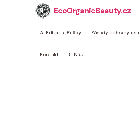
Přeskočit
EcoOrganicBeauty.cz
na
obsah
AI Editorial Policy
Zásady ochrany oso
Kontakt
O Nás