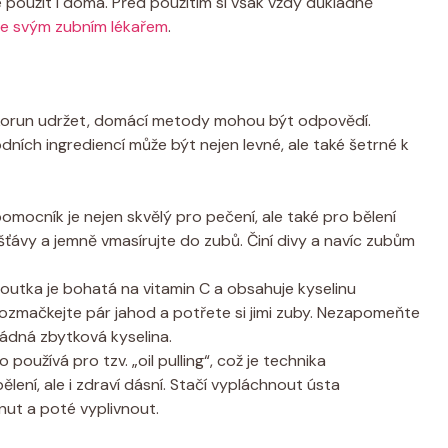
e použít i doma. Před použitím si však vždy důkladně
e svým zubním lékařem
.
r korun udržet, domácí metody mohou být odpovědí.
odních ingrediencí může být nejen levné, ale také šetrné k
ocník je nejen skvělý pro pečení, ale také pro bělení
šťávy a jemně vmasírujte do zubů. Činí divy a navíc zubům
utka je bohatá na vitamin C a obsahuje kyselinu
 Rozmačkejte pár jahod a potřete si jimi zuby. Nezapomeňte
žádná zbytková kyselina.
 používá pro tzv. „oil pulling“, což je technika
lení, ale i zdraví dásní. Stačí vypláchnout ústa
nut a poté vyplivnout.