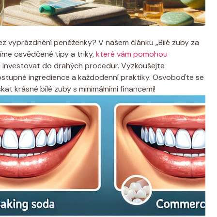
 bez vyprázdnění peněženky? V našem článku „Bílé zuby za
íme osvědčené tipy a triky,
které vám pomohou
li investovat do drahých procedur. Vyzkoušejte
 dostupné ingredience a každodenní praktiky. Osvoboďte se
kat krásné bílé zuby s minimálními financemi!