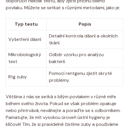
doporučit několik testů, aby zjistil příčinu bílého
povlaku. Můžete se setkat s různými metodami, jako je:
Typ testu
Popis
Detailní kontrola dásní a okolních
Vyšetření dásní
tkání.
Mikrobiologický
Odběr vzorku pro analýzu
test
bakterií.
Pomocí rentgenu zjistit skryté
Rtg zuby
problémy.
Většina z nás se setká s bílým povlakem v různé míře
během svého života. Pokud se však problém opakuje
nebo přetrvává, neváhejte a poraďte se s odborníkem.
Pamatujte, že mít vysokou úroveň ústní hygieny je
klíčové! Tím, že si pravidelně čistíme zuby a používáme