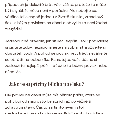
případech je důležité brát věci vážně, protože to může
být signál, že něco není v pořádku. Ale nebojte se,
většina lidí alespoň jednou v životě zkusila „zrcadlový
šok“ s bílým povlakem na dásni a obvykle to není žádná
tragédie!
Jednoduchá pravidla, jak situaci zlepšit, jsou: pravidelně
si čistěte zuby, nezapomínejte na zubní nit a užívejte si
dostatek vody. A pokud se povlak nevytrácí, neváhejte
se obrátit na odborníka. Pamatujte, vaše dásně si
zaslouží tu nejlepší péči – ať už je to běžný povlak nebo
něco víc!
– Jaké jsou příčiny bílého povlaku?
Bílý povlak na dásni může mít několik příčin, které se
pohybují od naprosto benigních až po vážnější
zdravotní stavy. Často za tímto jevem stojí
nedostatečná ústní hygiena
. Když se zbytky jídla a