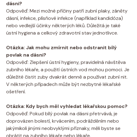
dásni?
Odpověď: Mezi možné příčiny patří zubní plaky, záněty
dásní, infekce, plísňové infekce (například kandidóza)
nebo vedlejší účinky některých léků. Důležitá je také
ústní hygiena a celkový zdravotní stav jednotlivce.
Otázka: Jak mohu zmírnit nebo odstranit bílý
povlak na dásni?
Odpověď: Zlepšení ústní hygieny, pravidelná návštěva
zubního lékaře, a použití ústních vod mohou pomoci. Je
důležité čistit zuby dvakrát denně a používat zubní nit.
V některých případech může být nezbytné lékařské
ošetření.
Otázka: Kdy bych měl vyhledat lékařskou pomoc?
Odpověď: Pokud bílý povlak na dásni přetrvává, je
doprovázen bolestí, krvácením, podrážděním nebo
jakýmikoli jinými neobvyklými příznaky, měli byste se
obrátit na zubního lékaře nebo lékaře.