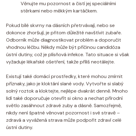
Věnujte mu pozornost a čistí jej speciálními
stěrkami nebo měkkým kartáčkem.
Pokud bílé skvrny na dásních přetrvávají, nebo se
dokonce zhoršují, je přitom důležité navštívit zubaře.
Odborník může diagnostikovat problém a doporučit
vhodnou léčbu. Někdy může být příčinou candidóza
ústní dutiny, což je plísňová infekce. Tato situace si však
vyžaduje lékařské ošetření, takže příliš neotálejte.
Existují také domácí prostředky, které mohou zmírnit
příznaky, jako je kloktání slané vody. Vytvořte si slabý
solný roztok a kloktejte, nejlépe dvakrát denně. Mnoho
lidí také doporučuje otevřít si okno a nechat přírodní
světlo zasáhnout zdravé zuby a dásně. Samozřejmě,
nikdy není špatné věnovat pozornost i své stravě –
zdravá a vyvážená strava může podpořit zdraví celé
ústní dutiny.