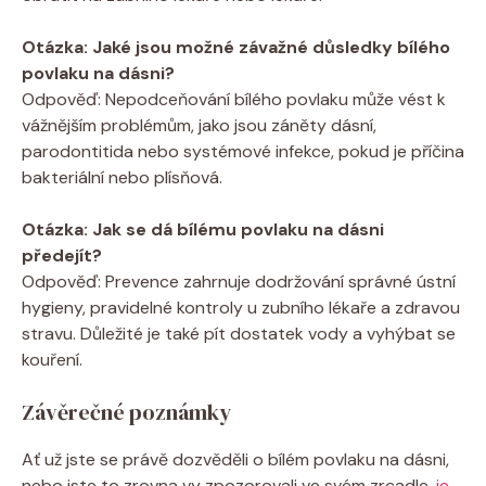
Otázka: Jaké jsou možné závažné důsledky bílého
povlaku na dásni?
Odpověď: Nepodceňování bílého povlaku může vést k
vážnějším problémům, jako jsou záněty dásní,
parodontitida nebo systémové infekce, pokud je příčina
bakteriální nebo plísňová.
Otázka: Jak se dá bílému povlaku na dásni
předejít?
Odpověď: Prevence zahrnuje dodržování správné ústní
hygieny, pravidelné kontroly u zubního lékaře a zdravou
stravu. Důležité je také pít dostatek vody a vyhýbat se
kouření.
Závěrečné poznámky
Ať už jste se právě dozvěděli o bílém povlaku na dásni,
nebo jste to zrovna vy zpozorovali ve svém zrcadle,
je