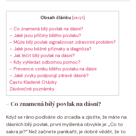
Obsah článku
[
skrýt
]
– Co znamená bílý povlak na dásni?
– Jaké jsou příčiny bílého povlaku?
– Může bílý povlak signalizovat zdravotní problém?
– Jaké jsou běžné příznaky a diagnóza?
– Jak léčit bílý povlak na dásni?
– Kdy vyhledat odbornou pomoc?
– Prevence vzniku bílého povlaku na dásni
– Jaké zvyky podporují zdravé dásně?
Často Kladené Otázky
Závěrečné poznámky
– Co znamená bílý povlak na dásni?
Když se ráno podíváte do zrcadla a zjistíte, že máte na
dásních bílý povlak, první myšlenka obvykle je: „Co to
sakra je?“ Než začnete panikařit, je dobré vědět, že to