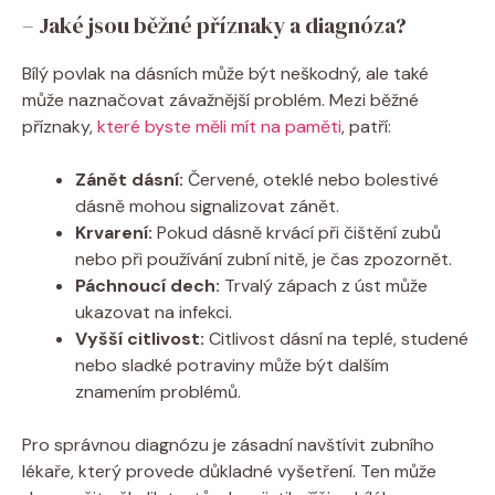
– Jaké jsou běžné příznaky a diagnóza?
Bílý povlak na dásních může být neškodný, ale také
může naznačovat závažnější problém. Mezi běžné
příznaky,
které byste měli mít na paměti
, patří:
Zánět dásní:
Červené, oteklé nebo bolestivé
dásně mohou signalizovat zánět.
Krvarení:
Pokud dásně krvácí při čištění zubů
nebo při používání zubní nitě, je čas zpozornět.
Páchnoucí dech:
Trvalý zápach z úst může
ukazovat na infekci.
Vyšší citlivost:
Citlivost dásní na teplé, studené
nebo sladké potraviny může být dalším
znamením problémů.
Pro správnou diagnózu je zásadní navštívit zubního
lékaře, který provede důkladné vyšetření. Ten může