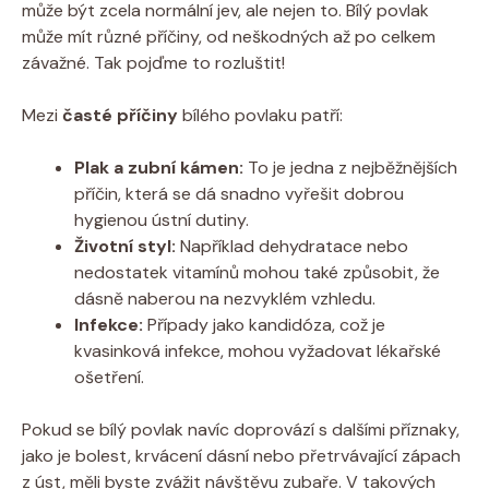
může být zcela normální jev, ale nejen to. Bílý povlak
může mít různé příčiny, od neškodných až po celkem
závažné. Tak pojďme to rozluštit!
Mezi
časté příčiny
bílého povlaku patří:
Plak a zubní kámen:
To je jedna z nejběžnějších
příčin, která se dá snadno vyřešit dobrou
hygienou ústní dutiny.
Životní styl:
Například dehydratace nebo
nedostatek vitamínů mohou také způsobit, že
dásně naberou na nezvyklém vzhledu.
Infekce:
Případy jako kandidóza, což je
kvasinková infekce, mohou vyžadovat lékařské
ošetření.
Pokud se bílý povlak navíc doprovází s dalšími příznaky,
jako je bolest, krvácení dásní nebo přetrvávající zápach
z úst, měli byste zvážit návštěvu zubaře. V takových