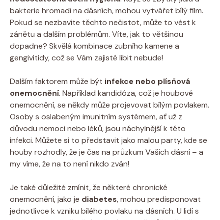
bakterie hromadí na dásních, mohou vytvářet bílý film.
Pokud se nezbavíte těchto nečistot, může to vést k
zánětu a dalším problémům. Víte, jak to většinou
dopadne? Skvělá kombinace zubního kamene a
gengivitidy, což se Vám zajisté líbit nebude!
Dalším faktorem může být
infekce nebo plísňová
onemocnění
. Například kandidóza, což je houbové
onemocnění, se někdy může projevovat bílým povlakem.
Osoby s oslabeným imunitním systémem, ať už z
důvodu nemoci nebo léků, jsou náchylnější k této
infekci. Můžete si to představit jako malou party, kde se
houby rozhodly, že je čas na průzkum Vašich dásní – a
my víme, že na to není nikdo zván!
Je také důležité zmínit, že některé chronické
onemocnění, jako je
diabetes
, mohou predisponovat
jednotlivce k vzniku bílého povlaku na dásních. U lidí s