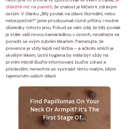
důležité mít na paměti
, že znalost je klíčem k zdravým
ústům. V článku „Bílý povlak na dásni: Normální, nebo
nebezpečné?“ jsme prozkoumali různé příčiny i možné
důsledky tohoto jevu. Pokud se vám zdá, že bílý povlak
je stále vaší novou kamarádkou v ústech, neváhejte se
poradit se svým zubním lékařem. Pamatujte, že
prevence je vždy lepší než léčba – a ačkoliv smích je
skvělým lékem, ústní hygiena by měla být vždy na
prvním místě! Buďte informovaní, buďte zdraví a
především, nenechte se vystrašit tímto malým, bílým
tajemstvím vašich dásní.
Find Papillomas On Your
Neck Or Armpit? It's The
First Stage Of...