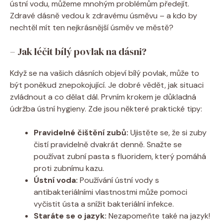
ústní vodu, můžeme mnohým problémům předejít.
Zdravé dásně vedou k zdravému úsměvu – a kdo by
nechtěl mít ten nejkrásnější úsměv ve městě?
– Jak léčit bílý povlak na dásni?
Když se na vašich dásních objeví bílý povlak, může to
být poněkud znepokojující. Je dobré vědět, jak situaci
zvládnout a co dělat dál. Prvním krokem je důkladná
údržba ústní hygieny. Zde jsou některé praktické tipy:
Pravidelné čištění zubů:
Ujistěte se, že si zuby
čistí pravidelně dvakrát denně. Snažte se
používat zubní pasta s fluoridem, který pomáhá
proti zubnímu kazu.
Ústní voda:
Používání ústní vody s
antibakteriálními vlastnostmi může pomoci
vyčistit ústa a snížit bakteriální infekce.
Staráte se o jazyk:
Nezapomeňte také na jazyk!