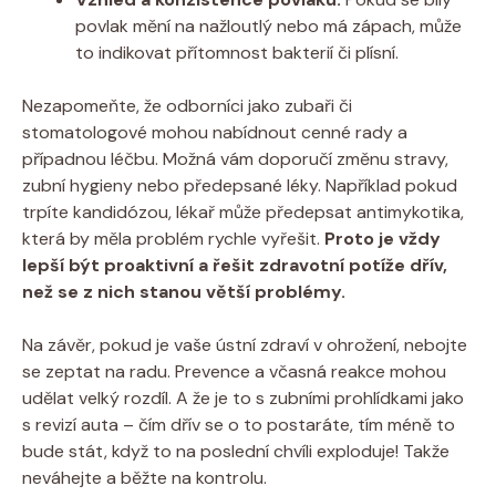
povlak mění na nažloutlý nebo má zápach, může
to indikovat přítomnost bakterií či plísní.
Nezapomeňte, že odborníci jako zubaři či
stomatologové mohou nabídnout cenné rady a
případnou léčbu. Možná vám doporučí změnu stravy,
zubní hygieny nebo předepsané léky. Například pokud
trpíte kandidózou, lékař může předepsat antimykotika,
která by měla problém rychle vyřešit.
Proto je vždy
lepší být proaktivní a řešit zdravotní potíže dřív,
než se z nich stanou větší problémy.
Na závěr, pokud je vaše ústní zdraví v ohrožení, nebojte
se zeptat na radu. Prevence a včasná reakce mohou
udělat velký rozdíl. A že je to s zubními prohlídkami jako
s revizí auta – čím dřív se o to postaráte, tím méně to
bude stát, když to na poslední chvíli exploduje! Takže
neváhejte a běžte na kontrolu.