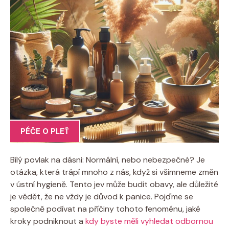
PÉČE O PLEŤ
Bílý povlak na dásni: Normální, nebo nebezpečné? Je
otázka, která trápí mnoho z nás, když si všimneme změn
v ústní hygieně. Tento jev může budit obavy, ale důležité
je vědět, že ne vždy je důvod k panice. Pojďme se
společně podívat na příčiny tohoto fenoménu, jaké
kroky podniknout a
kdy byste měli vyhledat odbornou