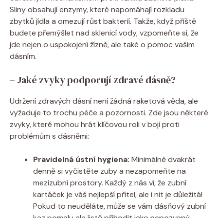
Sliny obsahují enzymy, které napomáhají rozkladu
zbytků jídla a omezují růst bakterií. Takže, když příště
budete přemýšlet nad sklenicí vody, vzpomeňte si, že
jde nejen o uspokojení žízně, ale také o pomoc vašim
dásním.
– Jaké zvyky podporují zdravé dásně?
Udržení zdravých dásní není žádná raketová věda, ale
vyžaduje to trochu péče a pozornosti. Zde jsou některé
zvyky, které mohou hrát klíčovou roli v boji proti
problémům s dásněmi:
Pravidelná ústní hygiena:
Minimálně dvakrát
denně si vyčistěte zuby a nezapomeňte na
mezizubní prostory. Každý z nás ví, že zubní
kartáček je váš nejlepší přítel, ale i nit je důležitá!
Pokud to neuděláte, může se vám dásňový zubní
kaz pomalu ale jistě přihodit jako nepozvaný