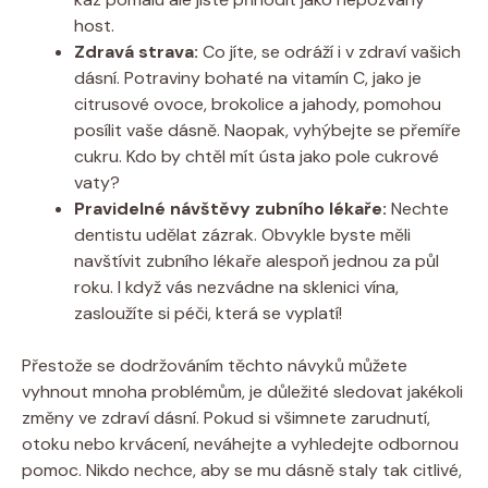
host.
Zdravá strava:
Co jíte, se odráží i v zdraví vašich
dásní. Potraviny bohaté na vitamín C, jako je
citrusové ovoce, brokolice a jahody, pomohou
posílit vaše dásně. Naopak, vyhýbejte se přemíře
cukru. Kdo by chtěl mít ústa jako pole cukrové
vaty?
Pravidelné návštěvy zubního lékaře:
Nechte
dentistu udělat zázrak. Obvykle byste měli
navštívit zubního lékaře alespoň jednou za půl
roku. I když vás nezvádne na sklenici vína,
zasloužíte si péči, která se vyplatí!
Přestože se dodržováním těchto návyků můžete
vyhnout mnoha problémům, je důležité sledovat jakékoli
změny ve zdraví dásní. Pokud si všimnete zarudnutí,
otoku nebo krvácení, neváhejte a vyhledejte odbornou
pomoc. Nikdo nechce, aby se mu dásně staly tak citlivé,