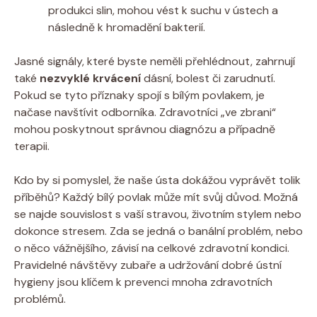
produkci slin, mohou vést k suchu v ústech a
následně k hromadění bakterií.
Jasné signály, které byste neměli přehlédnout, zahrnují
také
nezvyklé krvácení
dásní, bolest či zarudnutí.
Pokud se tyto příznaky spojí s bílým povlakem, je
načase navštívit odborníka. Zdravotníci „ve zbrani“
mohou poskytnout správnou diagnózu a případně
terapii.
Kdo by si pomyslel, že naše ústa dokážou vyprávět tolik
příběhů? Každý bílý povlak může mít svůj důvod. Možná
se najde souvislost s vaší stravou, životním stylem nebo
dokonce stresem. Zda se jedná o banální problém, nebo
o něco vážnějšího, závisí na celkové zdravotní kondici.
Pravidelné návštěvy zubaře a udržování dobré ústní
hygieny jsou klíčem k prevenci mnoha zdravotních
problémů.