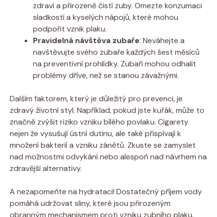
zdraví a přirozeně čistí zuby. Omezte konzumaci
sladkostí a kyselých nápojů, které mohou
podpořit vznik plaku.
Pravidelná návštěva zubaře
: Neváhejte a
navštěvujte svého zubaře každých šest měsíců
na preventivní prohlídky. Zubaři mohou odhalit
problémy dříve, než se stanou závažnými.
Dalším faktorem, který je důležitý pro prevenci, je
zdravý životní styl. Například, pokud jste kuřák, může to
značně zvýšit riziko vzniku bílého povlaku. Cigarety
nejen že vysušují ústní dutinu, ale také přispívají k
množení bakterií a vzniku zánětů. Zkuste se zamyslet
nad možnostmi odvykání nebo alespoň nad návrhem na
zdravější alternativy.
A nezapomeňte na hydrataci! Dostatečný příjem vody
pomáhá udržovat sliny, které jsou přirozeným
obranným mechanismem proti vzniku zubního plaku.