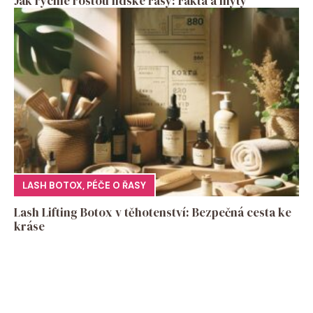
Jak rychle rostou lidské řasy: Fakta a mýty
LASH BOTOX
,
PÉČE O ŘASY
Lash Lifting Botox v těhotenství: Bezpečná cesta ke
kráse