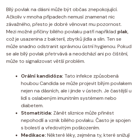
Bílý povlak na dásni může být občas znepokojující.
Ačkoliv v mnoha případech nemusí znamenat nic
závažného, přesto je dobré věnovat mu pozornost.
Mezi možné příčiny bílého povlaku patří například
plak
,
což je usazenina z bakterií, zbytků jídla a slin. Ten se
může snadno odstranit správnou ústní hygienou. Pokud
se ale bílý povlak přetrvává a neodchází ani po čištění,
může to signalizovat větší problém.
Orální kandidóza:
Tato infekce způsobená
houbou Candida se může projevit bílým povlakem
nejen na dásních, ale i jinde v ústech. Je častější u
lidí s oslabeným imunitním systémem nebo
diabetem.
Stomatitida:
Zánět sliznice může přinést
nepohodlí a vznik bílého povlaku. Často je spojen
s bolestí a vředovitým poškozením.
Medikace:
Některé léky, zejména ty, které snižují