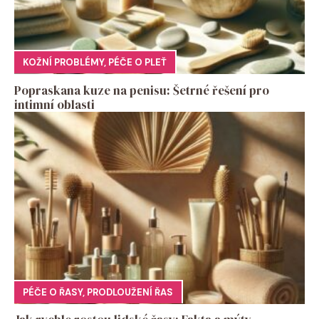
KOŽNÍ PROBLÉMY
,
PÉČE O PLEŤ
Popraskana kuze na penisu: Šetrné řešení pro
intimní oblasti
PÉČE O ŘASY
,
PRODLOUŽENÍ ŘAS