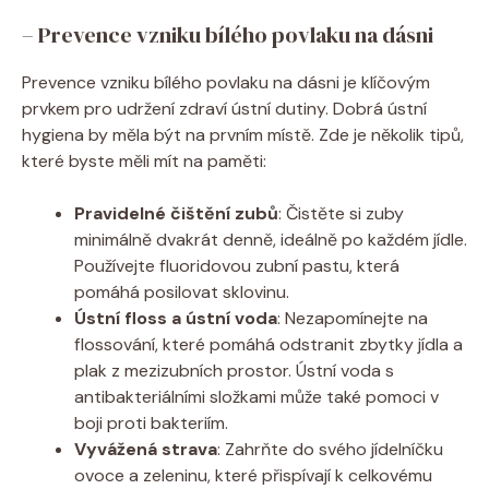
– Prevence vzniku bílého povlaku na dásni
Prevence vzniku bílého povlaku na dásni je klíčovým
prvkem pro udržení zdraví ústní dutiny. Dobrá ústní
hygiena by měla být na prvním místě. Zde je několik tipů,
které byste měli mít na paměti:
Pravidelné čištění zubů
: Čistěte si zuby
minimálně dvakrát denně, ideálně po každém jídle.
Používejte fluoridovou zubní pastu, která
pomáhá posilovat sklovinu.
Ústní floss a ústní voda
: Nezapomínejte na
flossování, které pomáhá odstranit zbytky jídla a
plak z mezizubních prostor. Ústní voda s
antibakteriálními složkami může také pomoci v
boji proti bakteriím.
Vyvážená strava
: Zahrňte do svého jídelníčku
ovoce a zeleninu, které přispívají k celkovému