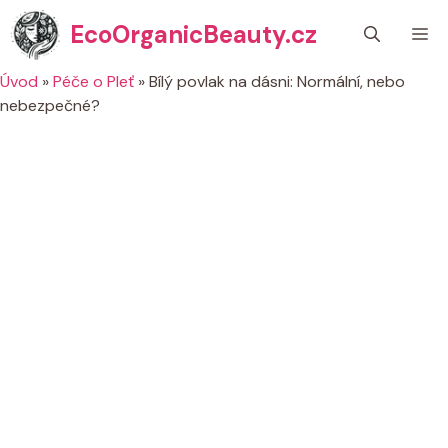
Přeskočit
EcoOrganicBeauty.cz
M
na
obsah
Úvod
»
Péče o Pleť
»
Bílý povlak na dásni: Normální, nebo
nebezpečné?