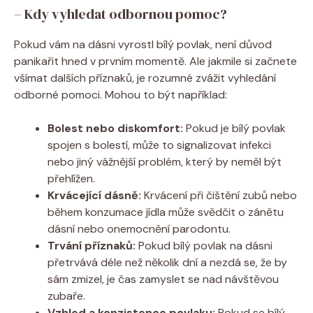
– Kdy vyhledat odbornou pomoc?
Pokud vám na dásni vyrostl bílý povlak, není důvod
panikařit hned v prvním momentě. Ale jakmile si začnete
všímat dalších příznaků, je rozumné zvážit vyhledání
odborné pomoci. Mohou to být například:
Bolest nebo diskomfort:
Pokud je bílý povlak
spojen s bolestí, může to signalizovat infekci
nebo jiný vážnější problém, který by neměl být
přehlížen.
Krvácející dásně:
Krvácení při čištění zubů nebo
během konzumace jídla může svědčit o zánětu
dásní nebo onemocnění parodontu.
Trvání příznaků:
Pokud bílý povlak na dásni
přetrvává déle než několik dní a nezdá se, že by
sám zmizel, je čas zamyslet se nad návštěvou
zubaře.
Vzhled a konzistence povlaku:
Pokud se bílý