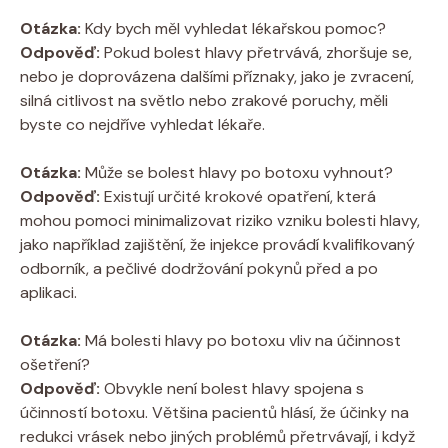
Otázka:
Kdy bych měl vyhledat lékařskou pomoc?
Odpověď:
Pokud bolest hlavy přetrvává, zhoršuje se,
nebo je doprovázena dalšími příznaky, jako je zvracení,
silná citlivost na světlo nebo zrakové poruchy, měli
byste co nejdříve vyhledat lékaře.
Otázka:
Může se bolest hlavy po botoxu vyhnout?
Odpověď:
Existují určité krokové opatření, která
mohou pomoci minimalizovat riziko vzniku bolesti hlavy,
jako například zajištění, že injekce provádí kvalifikovaný
odborník, a pečlivé dodržování pokynů před a po
aplikaci.
Otázka:
Má bolesti hlavy po botoxu vliv na účinnost
ošetření?
Odpověď:
Obvykle není bolest hlavy spojena s
účinností botoxu. Většina pacientů hlásí, že účinky na
redukci vrásek nebo jiných problémů přetrvávají, i když