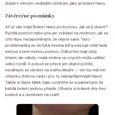
dojde k mírným vedlejším účinkům, jako je bolest hlavy.
Závěrečné poznámky
Ať už vás trápí Bolest hlavy po botoxu: Jak se jí zbavit?
Rychlá pomoc! nebo jste jen zvědaví na možnost, jak se
cítit lépe, nezapomínejte, že nejste sami. Tato
problematika se dotýká mnoha lidí a existuje celá řada
metod, které mohou pomoci. Odborníci mají vždy
řešení, ale někdy i malá změna ve zvycích může udělat
velký rozdíl. A pokud se přece jen objeví potíže,
neváhejte se obrátit na svého lékaře — ten by měl mít
vždycky dobrou radu i pro ty nejnepříjemnější hlavy!
Takže si dejte šálek čaje, uvolněte se a pamatujte, že
každá bolest jednou přejde. Užívejte si krásné dny bez
bolestí a s úsměvem na tváři!