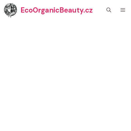
Přeskočit
EcoOrganicBeauty.cz
M
na
obsah