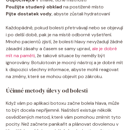
Použijte studený obklad
na postižené místo
Pijte dostatek vody
, abyste zůstali hydratovaní
Každopádně, pokud bolesti přetrvávají nebo se objevují
i po delší době, pak je na místě odborné vyšetření.
Mnoho pacientů zjistí, že bolesti hlavy nevyžadují žádné
zásadní zásahy a časem se samy upraví,
ale je dobré
mít na paměti
, že takové situace by neměly být
ignorovány. Botulotoxin je mocný nástroj a je dobré mít
k dispozici všechny informace, abyste mohli reagovat
na změny, které se mohou objevit po zákroku.
Účinné metody úlevy od bolesti
Když vám po aplikaci botoxu začne bolela hlava, může
to být docela nepříjemné. Naštěstí existuje několik
osvědčených metod, které vám pomohou zmírnit tyto
pocity. Než začnete panikařit a plánovat dovolenou v