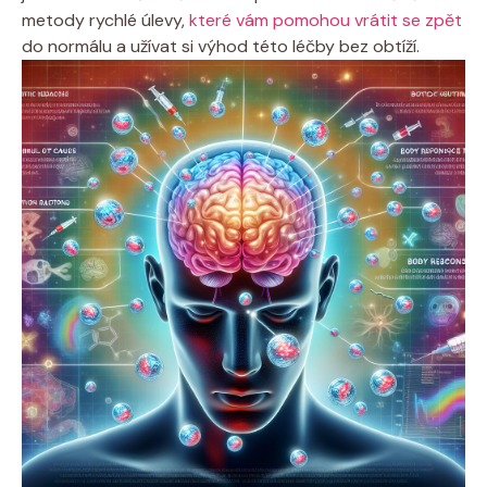
metody rychlé úlevy,
které vám pomohou vrátit se zpět
do normálu a užívat si výhod této léčby bez obtíží.