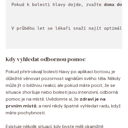
Pokud k bolesti hlavy dojde, zvažte 
doma dost
V průběhu let se lékaři snaží najít optimální
Kdy vyhledat odbornou pomoc
Pokud přetrvávají bolesti hlavy po aplikaci botoxu, je
důležité věnovat pozornost signálům svého těla. Někdy
může jít o běžnou reakci, ale pokud máte pocit, že se
situace zhoršuje nebo bolesti jsou intenzivní, odborná
pomoc je na místě. Uvědomte si, že
zdraví je na
prvním místě
, a není nikdy špatné vyhledat radu, když
máte pochybnosti.
Existuje několik situací, kdy byste měli okamžitě