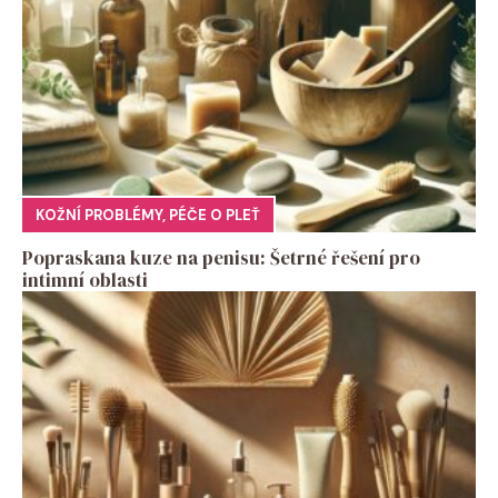
KOŽNÍ PROBLÉMY
,
PÉČE O PLEŤ
Popraskana kuze na penisu: Šetrné řešení pro
intimní oblasti