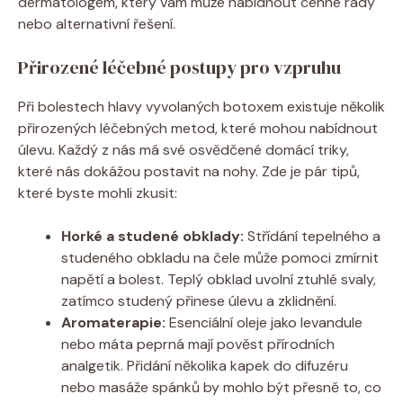
dermatologem, který vám může nabídnout cenné rady
nebo alternativní řešení.
Přirozené léčebné postupy pro vzpruhu
Při bolestech hlavy vyvolaných botoxem existuje několik
přirozených léčebných metod, které mohou nabídnout
úlevu. Každý z nás má své osvědčené domácí triky,
které nás dokážou postavit na nohy. Zde je pár tipů,
které byste mohli zkusit:
Horké a studené obklady:
Střídání tepelného a
studeného obkladu na čele může pomoci zmírnit
napětí a bolest. Teplý obklad uvolní ztuhlé svaly,
zatímco studený přinese úlevu a zklidnění.
Aromaterapie:
Esenciální oleje jako levandule
nebo máta peprná mají pověst přírodních
analgetik. Přidání několika kapek do difuzéru
nebo masáže spánků by mohlo být přesně to, co