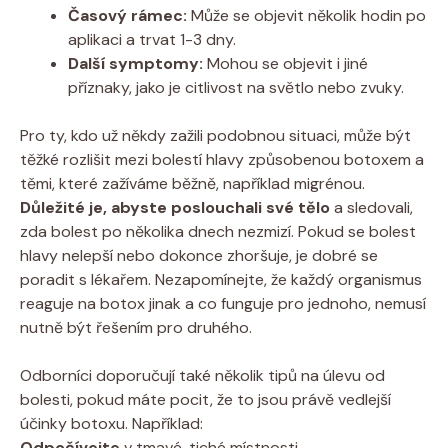
Časový rámec:
Může se objevit několik hodin po
aplikaci a trvat 1-3 dny.
Další symptomy:
Mohou se objevit i jiné
příznaky, jako je citlivost na světlo nebo zvuky.
Pro ty, kdo už někdy zažili podobnou situaci, může být
těžké rozlišit mezi bolestí hlavy způsobenou botoxem a
těmi, které zažíváme běžně, například migrénou.
Důležité je, abyste poslouchali své tělo
a sledovali,
zda bolest po několika dnech nezmizí. Pokud se bolest
hlavy nelepší nebo dokonce zhoršuje, je dobré se
poradit s lékařem. Nezapomínejte, že každý organismus
reaguje na botox jinak a co funguje pro jednoho, nemusí
nutně být řešením pro druhého.
Odborníci doporučují také několik tipů na úlevu od
bolesti, pokud máte pocit, že to jsou právě vedlejší
účinky botoxu. Například:
Odpočívejte
v tmavé, tiché místnosti