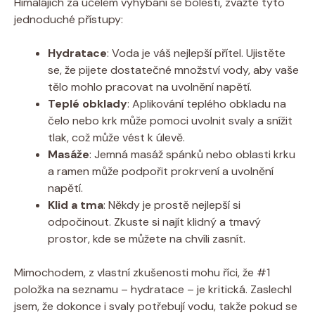
Himalájích za účelem vyhýbání se bolesti, zvažte tyto
jednoduché přístupy:
Hydratace
: Voda je váš nejlepší přítel. Ujistěte
se, že pijete dostatečné množství vody, aby vaše
tělo mohlo pracovat na uvolnění napětí.
Teplé obklady
: Aplikování teplého obkladu na
čelo nebo krk může pomoci uvolnit svaly a snížit
tlak, což může vést k úlevě.
Masáže
: Jemná masáž spánků nebo oblasti krku
a ramen může podpořit prokrvení a uvolnění
napětí.
Klid a tma
: Někdy je prostě nejlepší si
odpočinout. Zkuste si najít klidný a tmavý
prostor, kde se můžete na chvíli zasnít.
Mimochodem, z vlastní zkušenosti mohu říci, že #1
položka na seznamu – hydratace – je kritická. Zaslechl
jsem, že dokonce i svaly potřebují vodu, takže pokud se