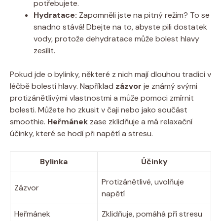
potřebujete.
Hydratace:
Zapomněli jste na pitný režim? To se
snadno stává! Dbejte na to, abyste pili dostatek
vody, protože dehydratace může bolest hlavy
zesílit.
Pokud jde o bylinky, některé z nich mají dlouhou tradici v
léčbě bolestí hlavy. Například
zázvor
je známý svými
protizánětlivými vlastnostmi a může pomoci zmírnit
bolesti. Můžete ho zkusit v čaji nebo jako součást
smoothie.
Heřmánek
zase zklidňuje a má relaxační
účinky, které se hodí při napětí a stresu.
Bylinka
Účinky
Protizánětlivé, uvolňuje
Zázvor
napětí
Heřmánek
Zklidňuje, pomáhá při stresu