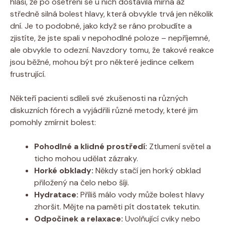
hlásí, že po ošetření se u nich dostavila mírná až
středně silná bolest hlavy, která obvykle trvá jen několik
dní. Je to podobné, jako když se ráno probudíte a
zjistíte, že jste spali v nepohodlné poloze – nepříjemné,
ale obvykle to odezní. Navzdory tomu, že takové reakce
jsou běžné, mohou být pro některé jedince celkem
frustrující.
Někteří pacienti sdíleli své zkušenosti na různých
diskuzních fórech a vyjádřili různé metody, které jim
pomohly zmírnit bolest:
Pohodlné a klidné prostředí:
Ztlumení světel a
ticho mohou udělat zázraky.
Horké obklady:
Někdy stačí jen horký obklad
přiložený na čelo nebo šíji.
Hydratace:
Příliš málo vody může bolest hlavy
zhoršit. Mějte na paměti pít dostatek tekutin.
Odpočinek a relaxace:
Uvolňující cviky nebo