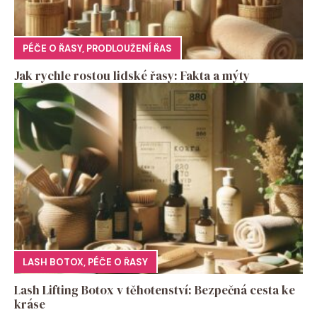
PÉČE O ŘASY
,
PRODLOUŽENÍ ŘAS
Jak rychle rostou lidské řasy: Fakta a mýty
LASH BOTOX
,
PÉČE O ŘASY
Lash Lifting Botox v těhotenství: Bezpečná cesta ke
kráse