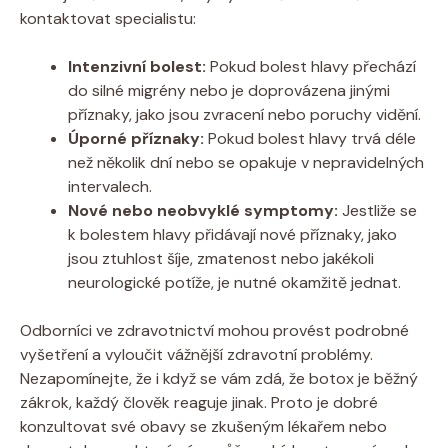
kontaktovat specialistu:
Intenzivní bolest:
Pokud bolest hlavy přechází
do silné migrény nebo je doprovázena jinými
příznaky, jako jsou zvracení nebo poruchy vidění.
Úporné příznaky:
Pokud bolest hlavy trvá déle
než několik dní nebo se opakuje v nepravidelných
intervalech.
Nové nebo neobvyklé symptomy:
Jestliže se
k bolestem hlavy přidávají nové příznaky, jako
jsou ztuhlost šíje, zmatenost nebo jakékoli
neurologické potíže, je nutné okamžitě jednat.
Odborníci ve zdravotnictví mohou provést podrobné
vyšetření a vyloučit vážnější zdravotní problémy.
Nezapomínejte, že i když se vám zdá, že botox je běžný
zákrok, každý člověk reaguje jinak. Proto je dobré
konzultovat své obavy se zkušeným lékařem nebo