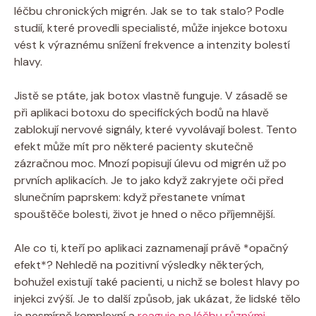
léčbu chronických migrén. Jak se to tak stalo? Podle
studií, které provedli specialisté, může injekce botoxu
vést k výraznému snížení frekvence a intenzity bolestí
hlavy.
Jistě se ptáte, jak botox vlastně funguje. V zásadě se
při aplikaci botoxu do specifických bodů na hlavě
zablokují nervové signály, které vyvolávají bolest. Tento
efekt může mít pro některé pacienty skutečně
zázračnou moc. Mnozí popisují úlevu od migrén už po
prvních aplikacích. Je to jako když zakryjete oči před
slunečním paprskem: když přestanete vnímat
spouštěče bolesti, život je hned o něco příjemnější.
Ale co ti, kteří po aplikaci zaznamenají právě *opačný
efekt*? Nehledě na pozitivní výsledky některých,
bohužel existují také pacienti, u nichž se bolest hlavy po
injekci zvýší. Je to další způsob, jak ukázat, že lidské tělo
je nesmírně komplexní a
reaguje na léčbu různými