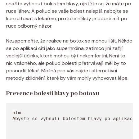
snažíte vyhnout bolestem hlavy, ujistěte se, že máte po
ruce láhev. A pokud se vaše bolest nelepší, nebojte se
konzultovat s lékařem, protože někdy je dobré mít po
ruce odborný názor.
Nezapomeňte, že reakce na botox se mohou lišit. Někdo
se po aplikaci cítí jako superhrdina, zatímco jiní zažijí
vedlejší účinky, které mohou být nekomfortní. Není to
nic vzácného, ale pokud bolesti přetrvávají, měl by to
posoudit lékař. Možná pro vás najde i alternativní
metody zklidnění, které by vám mohly vyhovovat lépe.
Prevence bolesti hlavy po botoxu
Abyste se vyhnuli bolestem hlavy po aplikaci 