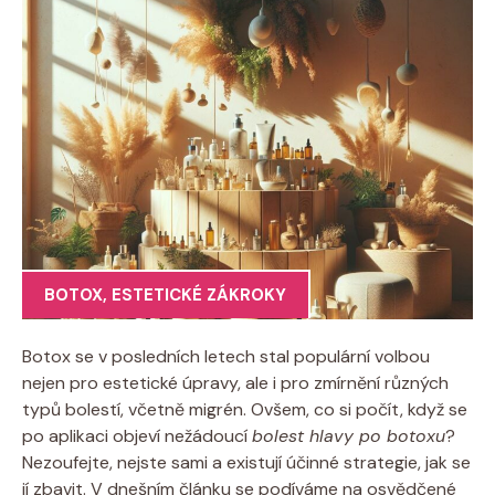
BOTOX
,
ESTETICKÉ ZÁKROKY
Botox se v posledních letech stal populární volbou
nejen pro estetické úpravy, ale i pro zmírnění různých
typů bolestí, včetně migrén. Ovšem, co si počít, když se
po aplikaci objeví nežádoucí
bolest hlavy po botoxu
?
Nezoufejte, nejste sami a existují účinné strategie, jak se
jí zbavit. V dnešním článku se podíváme na osvědčené