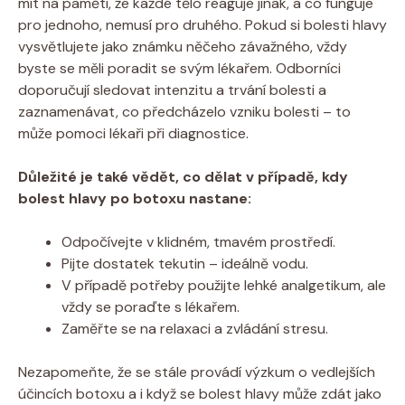
mít na paměti, že každé tělo reaguje jinak, a co funguje
pro jednoho, nemusí pro druhého. Pokud si bolesti hlavy
vysvětlujete jako známku něčeho závažného, vždy
byste se měli poradit se svým lékařem. Odborníci
doporučují sledovat intenzitu a trvání bolesti a
zaznamenávat, co předcházelo vzniku bolesti – to
může pomoci lékaři při diagnostice.
Důležité je také vědět, co dělat v případě, kdy
bolest hlavy po botoxu nastane:
Odpočívejte v klidném, tmavém prostředí.
Pijte dostatek tekutin – ideálně vodu.
V případě potřeby použijte lehké analgetikum, ale
vždy se poraďte s lékařem.
Zaměřte se na relaxaci a zvládání stresu.
Nezapomeňte, že se stále provádí výzkum o vedlejších
účincích botoxu a i když se bolest hlavy může zdát jako