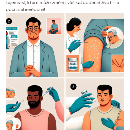
⁣tajemství,⁣ které‌ může změnit váš každodenní ⁣život ⁤–‌ a ​
pocit sebevědomí!