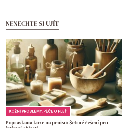
NENECHTE SI UJÍT
KOŽNÍ PROBLÉMY
,
PÉČE O PLEŤ
Popraskana kuze na penisu: Šetrné řešení pro