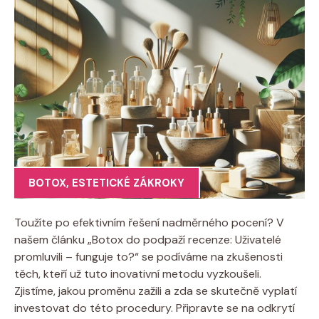
BOTOX
,
ESTETICKÉ ZÁKROKY
Toužíte po efektivním řešení ⁤nadměrného pocení? V
našem článku‌ „Botox ⁤do⁤ podpaží recenze: Uživatelé ​
promluvili​ – funguje to?“ se podíváme na zkušenosti
těch, kteří už ⁢tuto inovativní metodu vyzkoušeli.
Zjistíme, jakou proměnu​ zažili​ a zda se‌ skutečně​ vyplatí
investovat do této procedury. Připravte se na odkrytí