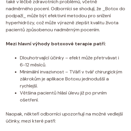
také v léčbě‌ zdravotních problémů, včetně
nadměrného ‍pocení. Odborníci se shodují, že _Botox do‍
podpaží_ může být efektivní metodou ⁤pro ‍snížení
hyperhidrózy,​ což⁣ může výrazně zlepšit kvalitu života
pacientů způsobenou ‍nadměrným pocením.
Mezi‌ hlavní výhody ⁤botoxové terapie patří:
Dlouhotrvající ​účinky ⁣– ⁢efekt může přetrvávat i
6-12 měsíců.
Minimální⁢ invazivnost​ – TVáří v tvář chirurgickým
zákrokům je aplikace Botoxu jednodušší a
rychlejší.
Většina pacientů ⁢hlásí úlevu⁤ již po ⁤prvním
ošetření.
Naopak, ⁣někteří odborníci upozorňují na možné vedlejší
účinky, ‌mezi které patří: