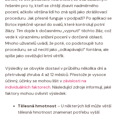
⁤řešením ‌pro ty, kteří⁤ se chtějí zbavit nadměrného
pocení, ačkoliv většina lidí ho zná spíš ⁢jako zkrášlovací
proceduru. Jak přesně funguje ⁢v podpaží? Po aplikaci se
Botox injekčně vpraví do svalů, ⁣které kontrolují potní
žlázy. Tím dojde k dočasnému „vypnutí“ těchto‌ žláz, což
vede k výraznému snížení pocení v dotčené oblasti.
Mnoho uživatelů uvádí, že ⁢poté, co podstoupili ⁢tuto
proceduru, se už necítí jako „odkapávající“ fontána, ⁢ale
spíše jako osvěžující⁢ letní větřík.
Výsledky‍ se obvykle‌ dostaví ⁢v průběhu několika‍ dní ⁤a
přetrvávají‍ zhruba 4 až 12 měsíců. Přestože je vysoce
účinný, ​účinky se mohou ⁣lišit v
závislosti na
individuálních faktorech
. Následující zdroje‍ informují, jaké
faktory mohou ovlivnit ​výsledek:
Tělesná ⁢hmotnost
​– U některých lidí může‌ větší
tělesná‍ hmotnost znamenat⁢ potřebu vyšší