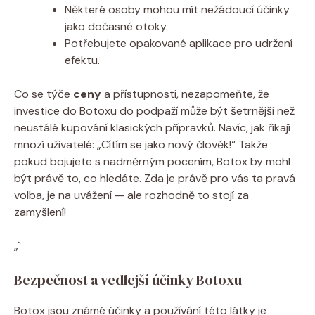
Některé osoby ⁣mohou mít nežádoucí účinky
‍jako dočasné otoky.
Potřebujete opakované aplikace pro udržení
efektu.
Co ‌se týče
ceny
‍a přístupnosti, nezapomeňte, že
investice do Botoxu do podpaží může být šetrnější než
neustálé ‍kupování klasických přípravků. Navíc, jak říkají
mnozí uživatelé: „Cítím se jako nový⁤ člověk!“ Takže
pokud bojujete s‌ nadměrným⁤ pocením, Botox by mohl
být⁣ právě to,⁣ co hledáte. ⁢Zda je⁣ právě pro vás‌ ta pravá
volba, je⁤ na​ uvážení —⁢ ale rozhodně to stojí ⁢za
zamyšlení!
„`
Bezpečnost a‌ vedlejší ⁤účinky Botoxu
Botox ‌jsou známé⁢ účinky a‌ používání této látky je