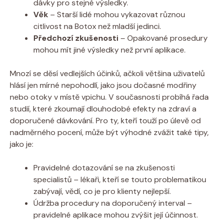
dávky pro stejné výsledky.
Věk
– Starší lidé mohou vykazovat různou
citlivost na Botox než mladší jedinci.
Předchozí‌ zkušenosti
– Opakované prosedury
mohou mít jiné výsledky než první aplikace.
Mnozí se děsí vedlejších účinků, ačkoli většina‌ uživatelů⁢
hlásí⁤ jen mírné nepohodlí, jako ⁤jsou ‌dočasné modřiny
⁤nebo otoky ⁢v‌ místě vpichu. V současnosti probíhá řada
studií, které zkoumají dlouhodobé efekty na zdraví a
doporučené ‍dávkování. Pro ty, kteří touží po úlevě od
⁤nadměrného pocení, může být výhodné zvážit⁢ také tipy,⁤
jako je:
Pravidelné dotazování ⁣se na zkušenosti
specialistů – ⁤lékaři, kteří se ⁤touto problematikou
⁢zabývají, vědí,⁤ co je pro klienty‌ nejlepší.
Údržba procedury ⁣na doporučený interval –
‍pravidelné⁤ aplikace mohou zvýšit ⁤její účinnost.