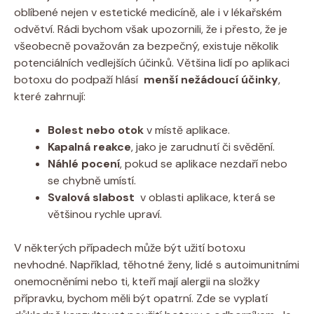
oblíbené nejen ‌v estetické medicíně, ale i v lékařském
odvětví. Rádi ⁢bychom však upozornili, že i přesto, ‍že je
⁢všeobecně považován za ‍bezpečný, existuje‌ několik
⁢potenciálních vedlejších účinků.⁤ Většina lidí po aplikaci
botoxu do podpaží ⁢hlásí ‌
menší nežádoucí​ účinky
,
‌které⁣ zahrnují:
Bolest nebo otok
v místě aplikace.
Kapalná reakce
, jako je zarudnutí či‌ svědění.
Náhlé pocení
, pokud ​se ‌aplikace nezdaří nebo
se chybně umístí.
Svalová slabost
‍ v oblasti aplikace, která⁣ se
většinou⁣ rychle upraví.
V​ některých ‍případech může ‌být užití botoxu
nevhodné. Například, ‌těhotné ženy, ⁣lidé s autoimunitními
onemocněními​ nebo ti, kteří mají alergii na složky
přípravku, bychom měli být opatrní.‍ Zde se ⁤vyplatí