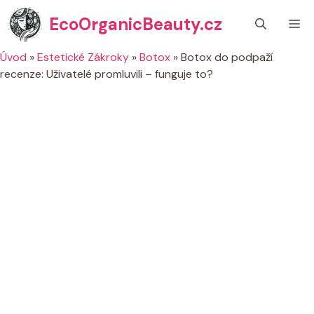
Přeskočit
EcoOrganicBeauty.cz
M
na
obsah
Úvod
»
Estetické Zákroky
»
Botox
»
Botox do podpaží
recenze: Uživatelé promluvili – funguje to?