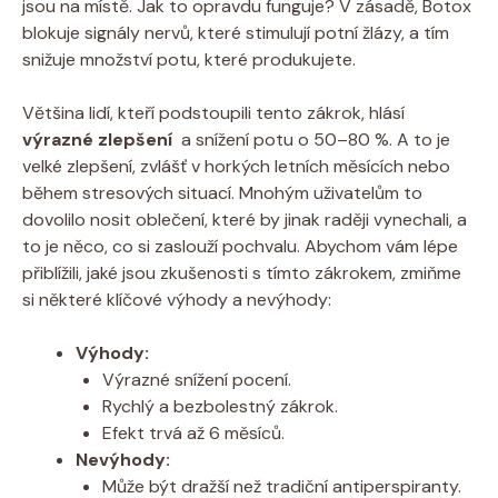
jsou na místě. Jak to opravdu funguje? V ⁣zásadě, Botox
blokuje ⁤signály ​nervů, které stimulují potní ⁤žlázy, a tím
snižuje množství ‌potu,⁤ které produkujete.
Většina lidí, kteří podstoupili tento ⁢zákrok, hlásí
výrazné zlepšení
⁢ a snížení ⁢potu​ o⁣ 50–80⁣ %. A to ⁢je
velké‌ zlepšení, zvlášť v⁣ horkých⁣ letních měsících nebo
během stresových situací. Mnohým uživatelům to
dovolilo nosit oblečení, které by jinak raději vynechali, a
to je něco, co si zaslouží pochvalu. Abychom vám lépe
přiblížili, jaké jsou⁢ zkušenosti s tímto ‍zákrokem, zmiňme
si některé klíčové výhody a⁤ nevýhody:
Výhody:
Výrazné snížení⁢ pocení.
Rychlý a bezbolestný zákrok.
Efekt trvá až 6 ⁢měsíců.
Nevýhody:
Může být dražší než ‌tradiční ‌antiperspiranty.