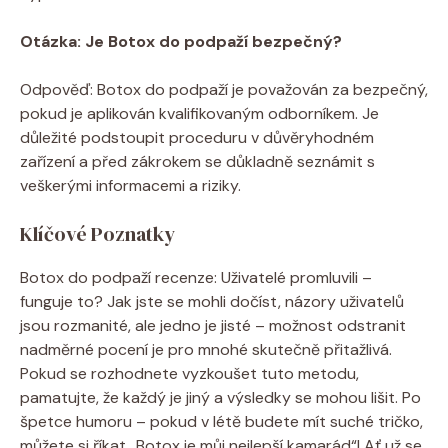
Otázka: Je ⁤Botox do podpaží bezpečný?
⁢ ‌
Odpověď: Botox do ⁢podpaží ​je považován za‍ bezpečný,
pokud je aplikován⁢ kvalifikovaným odborníkem. Je
důležité ‍podstoupit proceduru ‍v důvěryhodném
zařízení ​a před ⁤zákrokem se důkladně seznámit s
veškerými informacemi a riziky.
Klíčové ⁢Poznatky
Botox ⁤do podpaží ‌recenze: Uživatelé promluvili –
funguje to? Jak jste se mohli dočíst, ⁤názory uživatelů
‌jsou rozmanité, ale⁢ jedno je jisté – ⁤možnost odstranit
nadměrné pocení⁤ je‍ pro mnohé skutečně přitažlivá.
Pokud se⁢ rozhodnete vyzkoušet ⁤tuto⁣ metodu,
pamatujte, že každý ⁣je jiný a výsledky se ⁢mohou lišit. ​Po
špetce⁣ humoru – pokud v létě ​budete mít suché tričko,
můžete ‍si ‌říkat „Botox je můj nejlepší kamarád“! Ať už​ se