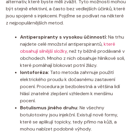
⁤alternativ, které byste ⁢měli zvážit. Tyto možnosti mohou
být ​stejně ‍efektivní,‍ a často bez vedlejších účinků, které
​jsou spojené s injekcemi. Pojďme​ se ​podívat na ⁣některé
z nejpopulárnějších⁢ metod.
Antiperspiranty s vysokou ⁣účinností:
Na ‍trhu
‍najdete⁢ celé množství‍ antiperspirantů,
které
obsahují silnější složky
, než ty běžně ‌prodávané v
obchodech. Mnoho z nich obsahuje​ hliníkové soli,
které pomáhají blokovat potní žlázy.
Iontoforéza:
Tato⁤ metoda ​zahrnuje‌ použití‌
elektrického proudu k ⁤dočasnému ⁤zastavení
pocení. ⁣Procedura je ⁢bezbolestná a ⁢většina lidí
hlásí znatelné zlepšení vzhledem k menšímu
⁣pocení.
Botulismus jiného druhu:
Ne všechny
botulotoxiny jsou injekční.⁢ Existují nové formy,
‍které⁤ se aplikují topicky, tedy přímo na kůži, a
mohou nabízet podobné výhody.