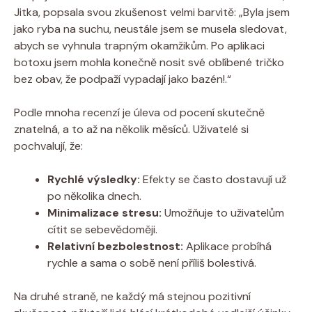
Jitka, popsala svou zkušenost velmi barvitě: „Byla jsem
jako ryba⁤ na suchu,⁤ neustále‌ jsem se musela ⁢sledovat,
abych ⁤se vyhnula trapným⁢ okamžikům. Po aplikaci
botoxu jsem mohla konečně ⁣nosit⁢ své​ oblíbené tričko
bez obav,⁢ že podpaží vypadají jako ​bazén!.“
Podle mnoha recenzí je úleva od pocení skutečně
znatelná, a to až na několik ‌měsíců. Uživatelé si‌
pochvalují, že:
Rychlé výsledky:
‌Efekty⁤ se často ⁣dostavují⁢ už
po několika ‌dnech.
Minimalizace stresu:
Umožňuje to uživatelům
cítit se‌ sebevědoměji.
Relativní bezbolestnost:
Aplikace⁢ probíhá
‌rychle a sama o‍ sobě není příliš bolestivá.
Na druhé straně, ​ne ‍každý má​ stejnou ⁣pozitivní