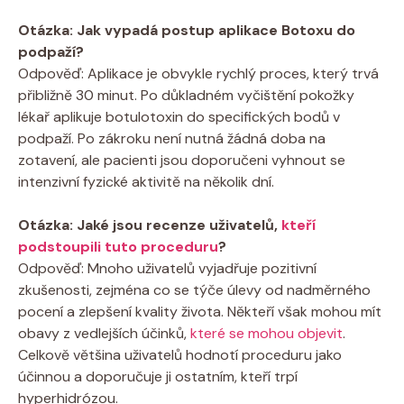
Otázka: Jak ‍vypadá postup ​aplikace ​Botoxu do
podpaží?
Odpověď: Aplikace ‌je obvykle rychlý proces,‍ který trvá
přibližně 30 minut. Po‍ důkladném vyčištění pokožky
‌lékař⁢ aplikuje botulotoxin‍ do specifických bodů v ​
podpaží. Po zákroku není nutná⁢ žádná doba na⁢
zotavení, ale pacienti jsou ⁣doporučeni vyhnout se
intenzivní fyzické aktivitě na několik dní.
Otázka:​ Jaké jsou ⁤recenze ⁤uživatelů, ⁤
kteří
podstoupili tuto proceduru
?
Odpověď: Mnoho uživatelů‍ vyjadřuje pozitivní ​
zkušenosti, zejména co se ‌týče úlevy od nadměrného
pocení a zlepšení kvality života. ‌Někteří ⁤však‍ mohou mít
obavy z vedlejších ​účinků,
které se mohou objevit
. ​
Celkově​ většina ⁣uživatelů hodnotí proceduru jako
účinnou​ a doporučuje ji ​ostatním, kteří trpí‌
hyperhidrózou.