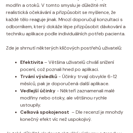
modřin‌ a otoků. V ‍tomto ‌smyslu je důležité‍ mít
realistická očekávání a⁢ přizpůsobit se myšlence,⁣ že
každé tělo reaguje​ jinak. ‍Mnozí doporučují konzultaci s
odborníkem, který dokáže lépe přizpůsobit‌ dávkování a⁤
techniku aplikace podle individuálních potřeb⁣ pacienta.
Zde⁢ je shrnutí některých klíčových postřehů uživatelů:
Efektivita
– Většina uživatelů ​chválí snížení
pocení, což poznali hned po aplikaci.
Trvání výsledků
​- ​Účinky‍ trvají ⁤obvykle 6-12
měsíců,⁣ pak ⁤je ‍doporučená další aplikace.
Vedlejší‍ účinky
⁤- Někteří zaznamenali malé​
modřiny ‌nebo otoky, ale většinou rychle
ustoupily.
Celková spokojenost
⁤ – Dle recenzí je mnohdy
konečný efekt ‌víc než uspokojivý.