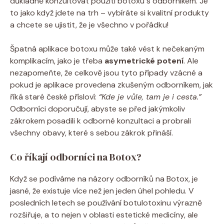
‌důkladně konzultovat použití botoxu s⁤ odborníkem. Je
to ⁣jako když jdete na trh – vybíráte ⁣si kvalitní produkty
a chcete se ujistit, že je​ všechno ‌v pořádku!
Špatná ‌aplikace botoxu může ⁤také vést k‌ nečekaným
komplikacím, jako je ​třeba⁢
asymetrické potení
. Ale
‌nezapomeňte, že celkově jsou tyto případy vzácné‍ a
pokud je aplikace ‌provedena zkušeným ‌odborníkem, jak‍
říká staré české přísloví:
“Kde je vůle, tam je i⁣ cesta.”
Odborníci‍ doporučují, ⁣abyste ⁢se před ‌jakýmkoliv
zákrokem posadili⁢ k ​odborné konzultaci a⁢ probrali
všechny obavy, ⁢které ‍s sebou zákrok přináší.
Co⁢ říkají odborníci na Botox?
Když‍ se podíváme ⁤na názory odborníků na Botox, je
jasné, že existuje více než jen jeden úhel pohledu. V
posledních letech se ‍používání botulotoxinu výrazně‍
rozšiřuje, a to nejen v⁢ oblasti estetické medicíny, ale