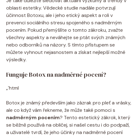
Je také důležité sledovat aktuální‍ výzkumy ​a⁤ trendy v
oblasti estetiky.⁣ Vědecké studie nadále ​potvrzují
účinnost ⁢Botoxu, ale ​i jeho etický aspekt a ‌roli​ v ​
prevenci sociálního ‍stresu spojeného s nadměrným
pocením. Pokud⁣ přemýšlíte o tomto zákroku, zvažte
‌všechny aspekty a‍ neváhejte⁤ se ‍ptát⁢ svých ‍známých
nebo odborníků na názory. ‍S tímto přístupem ‌se
můžete vyhnout nejasnostem a získat nejlepší možné
výsledky.
Funguje ⁢Botox ⁣na nadměrné pocení?
„`html
Botox je známý především jako zázrak⁢ pro pleť a vrásky,⁣
ale co když vám řekneme, že může také pomoci s
nadměrným pocením
? Tento estetický zákrok, ​který
se běžně ‌používá na ⁢obličej, si​ našel cestu⁤ i do podpaží,
a ⁣uživatelé tvrdí, že jeho ​účinky na nadměrné pocení