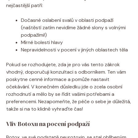
nejčastější patří:
Dočasné oslabení svalů ‍v oblasti podpaží
(naštěstí ⁢zatím nevidíme ​žádné slony s ⁤volnými
podpažími!)
Mírné bolesti ​hlavy
Nepravidelnosti v⁣ pocení v ⁤jiných oblastech‌ těla
Pokud⁤ se rozhodujete, zda​ je ⁣pro​ vás tento zákrok
⁤vhodný,‌ doporučuji konzultaci s odborníkem.⁤ Ten ‍vám
poskytne ‍cenné informace a pomůže nastavit
očekávání. V konečném důsledku‌ jde​ o zcela osobní⁢
rozhodnutí a mělo by se řídit vašimi potřebami a
preferencemi. Nezapomeňte, že péče o⁣ sebe je důležitá,​
takže si na to klidně vyhraďte čas!
Vliv Botoxu ​na pocení ‌podpaží
Botox, ⁣ve ⁤své podstatě neurotoxin, se stal⁢ oblíbeným