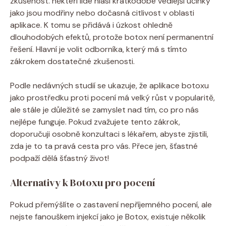
zkušenost. někteří lidé hlásí ​krátkodobé vedlejší účinky
jako ​jsou ‍modřiny ‌nebo dočasná⁣ citlivost ⁢v oblasti​
aplikace. K tomu‍ se přidává‍ i ⁢úzkost ohledně
dlouhodobých efektů, protože ​botox není permanentní⁤
řešení. Hlavní je volit odborníka, ⁤který‌ má s tímto
zákrokem dostatečné zkušenosti.
Podle​ nedávných studií se ukazuje, že aplikace botoxu
jako ​prostředku proti pocení ⁤má velký růst v‍ popularitě,
ale stále je důležité se⁣ zamyslet nad tím, co‌ pro nás
nejlépe funguje. Pokud zvažujete tento zákrok,
doporučuji osobně konzultaci s lékařem, abyste zjistili,
zda je to ta pravá cesta pro vás. Přece jen, šťastné
podpaží dělá šťastný život!
Alternativy k Botoxu pro pocení
Pokud přemýšlíte ⁢o ⁢zastavení nepříjemného pocení, ale
⁢nejste fanouškem injekcí jako je Botox, existuje několik