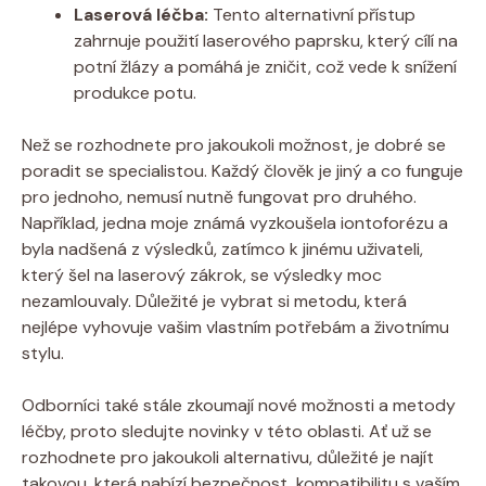
Laserová léčba:
⁢Tento alternativní ‌přístup
zahrnuje‍ použití​ laserového paprsku, který cílí na
potní žlázy‌ a pomáhá ⁤je ⁢zničit, což vede k snížení
produkce ⁢potu.
Než se rozhodnete pro jakoukoli možnost, je dobré se
poradit⁣ se specialistou. Každý⁢ člověk je jiný ​a co funguje
pro ‌jednoho, nemusí nutně⁢ fungovat pro druhého.
Například, jedna moje‌ známá vyzkoušela‍ iontoforézu ⁣a
⁤byla nadšená z ​výsledků, zatímco k‍ jinému uživateli,
který šel na laserový⁢ zákrok, se výsledky moc
nezamlouvaly.⁢ Důležité je vybrat‍ si⁤ metodu, která
nejlépe ⁢vyhovuje vašim vlastním potřebám ‌a životnímu
stylu.
Odborníci také stále zkoumají nové možnosti a metody‍
léčby, proto‍ sledujte novinky v této oblasti.⁢ Ať už se‌
rozhodnete⁣ pro ⁤jakoukoli alternativu, důležité je najít
takovou, která nabízí⁢ bezpečnost, kompatibilitu s vaším