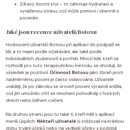
Zdravý životní styl – to zahrnuje hydrataci a
vyváženou stravu, což​ může pomoci i obecně s
pocením.
Jaké jsou⁢ recenze‌ uživatelů⁤ Botoxu
Hodnocení‌ uživatelů Botoxu⁢ při aplikaci do podpaží‌ se
liší, a to ⁣nejen ⁤podle očekávání, ale také podle
‍individuálních zkušeností‌ a‌ potřeb.‌ Mnozí lidé,‍ kteří se
rozhodli pro tuto terapeutickou metodu, se⁢ shodují, že
výsledek je pozitivní.
Účinnost Botoxu
⁤jako ⁢zbraň ‍proti
nadměrnému ‍pocení je⁣ často oslavována. ‌Uživatelé
uvádějí, že po zákroku se úroveň pocení výrazně snížila,
což jim⁤ umožnilo ⁣cítit‍ se mnohem pohodlněji v horkých‌
dnech ⁣nebo během cvičení.
Na ‍druhou stranu‌ jsou tu‌ také ti, kteří měli s aplikací
menší úspěch.
Někteří uživatelé
si stěžovali na krátkou
‍dobu trvání⁣ účinků nebo na vedlejší‍ účinky v podobě‍