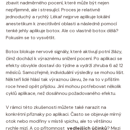
zbavit nadměrného ​pocení,​ které může být nejen
nepříjemné, ale i stresující. Proces je relativně
jednoduchý a rychlý. Lékař ​nejprve aplikuje lokální
anestetikum ⁢k znecitlivění oblasti ​a následně pomocí
tenké jehly aplikuje⁢ botox. Ale co vlastně botox dělá?
‍Pokusím ⁣se to ‍vysvětlit.
Botox blokuje ‍nervové ⁢signály, které aktivují potní⁣ žlázy,
čímž dochází k výraznému snížení ⁤pocení.‌ Po aplikaci se
efekty obvykle dostaví do týdne a‌ vydrží zhruba ‌6 až 12
měsíců. Samozřejmě, individuální‌ výsledky se mohou lišit.
Někteří lidé hlásí​ tak‍ výraznou úlevu, že ‍na to v⁢ příštím​
roce​ hned opět‍ přijdou. Jiní mohou potřebovat několik
cyklů aplikace, než dosáhnou požadovaného efektu.
V rámci této zkušenosti můžete také narazit na
konkrétní příznaky po aplikaci. Často se⁣ objevuje mírný
‌otok nebo⁤ modřiny⁣ v místě vpichu, ale to většinou
rychle ⁢mizí. A co přítomnost ⁢
vedlejších účinků
? Mezi