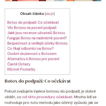
Obsah článku
[
skrýt
]
Botox⁣ do podpaží: Co očekávat
Vliv Botoxu ​na pocení ‌podpaží
Jaké jsou⁢ recenze‌ uživatelů⁤ Botoxu
Funguje ⁢Botox ⁣na nadměrné pocení?
Bezpečnost a‌ vedlejší ⁤účinky Botoxu
Co⁢ říkají odborníci na Botox?
Osobní zkušenosti s Botoxem
Alternativy k Botoxu pro pocení
Časté ‌Dotazy
Klíčové ⁢Poznatky
Botox⁣ do podpaží: Co očekávat
Pokud‌ zvažujete injekce botoxu do podpaží,‍ je dobré
vědět, co
od této procedury očekávat
. Mnoho lidí se
rozhoduje pro tuto metodu jako účinný způsob, jak se