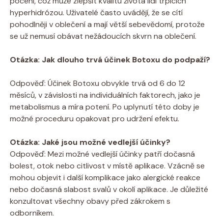
⁤pocení, což může zlepšit kvalitu‌ života ⁤lidí‍ trpících
hyperhidrózou. Uživatelé ⁤často uvádějí, ​že‌ se cítí
pohodlněji v oblečení⁤ a mají větší sebevědomí, protože⁤
se​ už nemusí obávat ‍nežádoucích skvrn na oblečení.
Otázka: Jak dlouho trvá ⁢účinek Botoxu⁣ do podpaží?
Odpověď:⁢ Účinek ‌Botoxu ⁣obvykle trvá‌ od ⁣6 do 12
‌měsíců, ‍v ⁤závislosti na ⁢individuálních faktorech, jako je
metabolismus a míra potení. Po⁣ uplynutí této ⁢doby je
možné​ proceduru opakovat pro udržení efektu.
Otázka: Jaké jsou možné ⁤vedlejší účinky?
Odpověď: Mezi možné ​vedlejší⁣ účinky patří dočasná
bolest, otok nebo ‌citlivost v místě ‌aplikace. Vzácně se
mohou ⁤objevit ‍i další komplikace jako ⁢alergické ⁢reakce
nebo dočasná slabost ​svalů v okolí aplikace. Je důležité
‌konzultovat všechny obavy před zákrokem s
odborníkem.