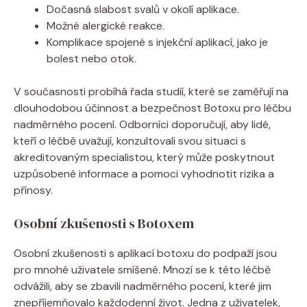
Dočasná ​slabost svalů v okolí aplikace.
Možné alergické ⁣reakce.
Komplikace spojené s injekční ​aplikací, jako je
bolest nebo​ otok.
V současnosti probíhá řada⁣ studií, které se zaměřují na⁢
dlouhodobou​ účinnost⁣ a ⁤bezpečnost Botoxu pro léčbu
​nadměrného pocení. ​Odborníci doporučují, aby lidé, ​
kteří o léčbě uvažují, konzultovali svou situaci s
akreditovaným specialistou, který může poskytnout
uzpůsobené informace a pomoci⁢ vyhodnotit rizika ‍a
přínosy.
Osobní zkušenosti s Botoxem
Osobní ⁣zkušenosti s aplikací botoxu do ⁣podpaží ⁣jsou
pro mnohé uživatele smíšené. Mnozí se k této léčbě
‌odvážili,‌ aby se​ zbavili⁤ nadměrného pocení, které jim
znepříjemňovalo každodenní ⁣život. Jedna z uživatelek,