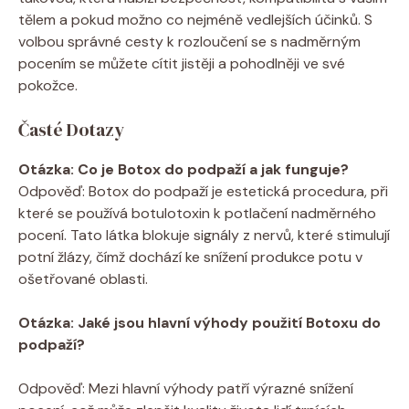
tělem a pokud možno co nejméně vedlejších účinků. S
volbou správné ⁢cesty k rozloučení se s nadměrným
‌pocením se ⁣můžete ​cítit jistěji a pohodlněji ve ​své
pokožce.
Časté ‌Dotazy
Otázka: Co je Botox do podpaží ‍a ⁣jak​ funguje?
Odpověď: Botox do podpaží je​ estetická ⁢procedura, při
které se používá​ botulotoxin k potlačení nadměrného
pocení. Tato látka blokuje signály z nervů, které⁣ stimulují
potní ⁣žlázy, ​čímž dochází ke snížení produkce potu v
ošetřované oblasti.
Otázka: Jaké⁣ jsou ⁢hlavní výhody použití Botoxu‌ do
podpaží?
⁢ ‍
Odpověď: Mezi ​hlavní ⁣výhody patří⁢ výrazné‌ snížení