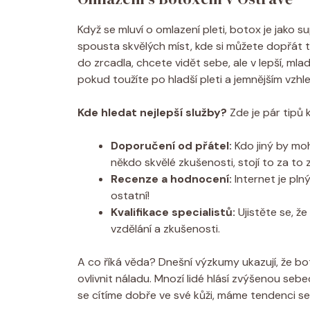
Když se mluví o omlazení pleti, botox je jako 
spousta skvělých míst, kde si můžete dopřát 
do zrcadla, chcete vidět sebe, ale v lepší, ml
pokud toužíte po hladší pleti a jemnějším vzhl
Kde hledat nejlepší služby?
Zde je pár tipů k 
Doporučení od přátel:
Kdo jiný by mo
někdo skvělé zkušenosti, stojí to za to z
Recenze a hodnocení:
Internet je plný
ostatní!
Kvalifikace specialistů:
Ujistěte se, ž
vzdělání a zkušenosti.
A co říká věda? Dnešní výzkumy ukazují, že bo
ovlivnit náladu. Mnozí lidé hlásí zvýšenou se
se cítíme dobře ve své kůži, máme tendenci se 