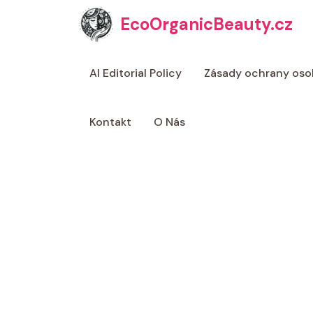
Přeskočit
EcoOrganicBeauty.cz
na
obsah
AI Editorial Policy
Zásady ochrany oso
Kontakt
O Nás