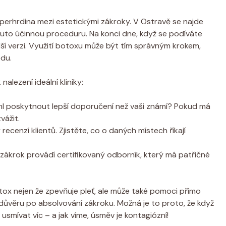
superhrdina mezi estetickými zákroky. V Ostravě se najde
tuto účinnou proceduru. Na konci dne, když se podíváte
adší verzi. Využití botoxu může být tím správným krokem,
edu.
nalezení ideální kliniky:
hl poskytnout lepší doporučení než vaši známí? Pokud má
vážit.
 recenzí klientů. Zjistěte, co o daných místech říkají
e zákrok provádí certifikovaný odborník, který má patřičné
tox nejen že zpevňuje pleť, ale může také pomoci přímo
bedůvěru po absolvování zákroku. Možná je to proto, že když
usmívat víc – a jak víme, úsměv je kontagiózní!