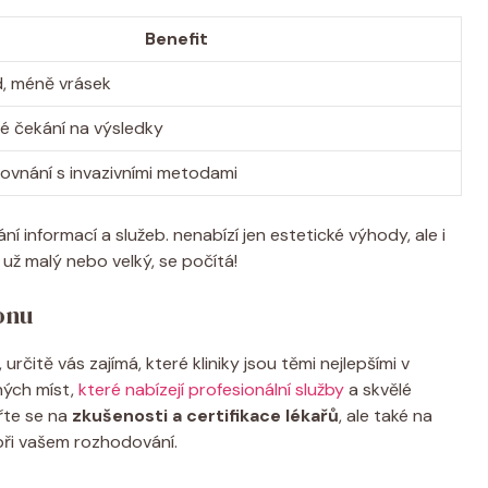
Benefit
d, méně vrásek
é čekání na výsledky
ovnání s invazivními metodami
ní informací a služeb. nenabízí jen estetické výhody, ale i
 už malý nebo velký, se počítá!
onu
čitě vás zajímá, které kliniky jsou těmi nejlepšími v
ných míst,
které nabízejí profesionální služby
a skvělé
ěřte se na
zkušenosti a certifikace lékařů
, ale také na
 při vašem rozhodování.