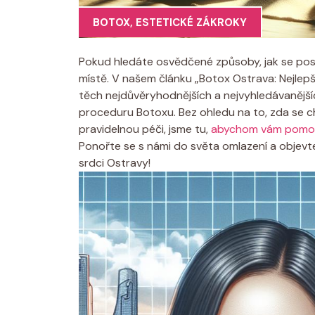
BOTOX
,
ESTETICKÉ ZÁKROKY
Pokud hledáte osvědčené způsoby, jak se posta
místě. V našem článku „Botox Ostrava: Nejlepš
těch nejdůvěryhodnějších a nejvyhledávanějš
proceduru Botoxu. Bez ohledu na to, zda se ch
pravidelnou péči, jsme tu,
abychom vám pomoh
Ponořte se s námi do světa omlazení a objevte
srdci Ostravy!