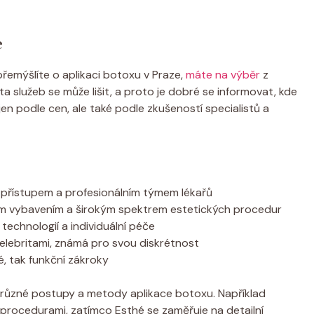
e
řemýšlíte o aplikaci botoxu v Praze,
máte na výběr
z
ita služeb se může lišit, a proto je dobré se informovat, kde
nejen podle cen, ale také podle zkušeností specialistů a
řístupem a profesionálním týmem lékařů
ovým vybavením a širokým spektrem estetických procedur
technologií a individuální péče
elebritami, známá pro svou diskrétnost
é, tak funkční zákroky
zí různé postupy a metody aplikace botoxu. Například
mi procedurami, zatímco Esthé se zaměřuje na detailní