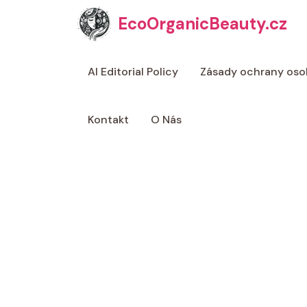
Přeskočit
EcoOrganicBeauty.cz
na
obsah
AI Editorial Policy
Zásady ochrany oso
Kontakt
O Nás