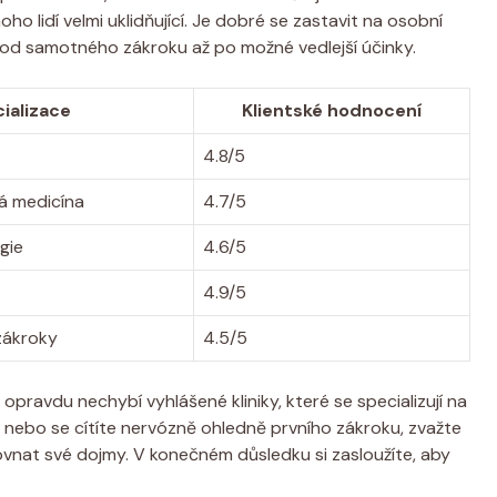
o lidí velmi uklidňující. Je dobré se zastavit na osobní
– od samotného zákroku až po možné vedlejší účinky.
ializace
Klientské hodnocení
4.8/5
á medicína
4.7/5
gie
4.6/5
4.9/5
 zákroky
4.5/5
pravdu nechybí vyhlášené kliniky, které se specializují na
nebo se cítíte nervózně ohledně prvního zákroku, zvažte
rovnat své dojmy. V konečném důsledku si zasloužíte, aby