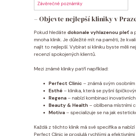
Závěrečné poznámky
– Objevte nejlepší kliniky v Praz
Pokud hledáte
dokonale vyhlazenou pleť
a p
mnoha klinik. Je důležité mít na paměti, že kval
najít to nejlepší. Vybírat si kliniku byste měli 
recenzí spokojených klientů.
Mezi známé kliniky patří například:
Perfect Clinic
– známá svým osobním p
Esthé
– klinika, která se pyšní špičk
Regena
– nabízí kombinaci inovativních 
Beauty & Health
– oblíbena místními c
Motiva
– specializuje se na jak estetick
Každá z těchto klinik má své specifika a nabí
Perfect Clinic je proslulá rychlými a efektivní