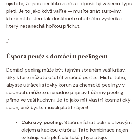
ujistěte, že jsou certifikované a odpovídají vašemu typu
pleti. Je to jako když vaříte — musíte znát suroviny,
které máte. Jen tak dosáhnete chutného výsledku,
který nezanechá hořkou příchuť.
„`
Úspora peněz s domácím peelingem
Domácí peeling může být tajným zbraněm vaší krásy,
díky které můžete ušetřit značné peníze. Místo toho,
abyste utráceli stovky korun za chemické peelingy v
salonech, můžete si snadno připravit účinný peeling
přímo ve vaší kuchyni. Je to jako mít vlastní kosmetický
salon, aniž byste museli platit nájem!
Cukrový peeling:
Stačí smíchat cukr s olivovým
olejem a kapkou citrónu. Tato kombinace nejen
exfoliuje vaši pleť, ale také ji hydratuje.