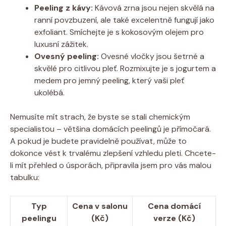
Peeling z kávy:
Kávová zrna jsou nejen skvělá na
ranní povzbuzení, ale také excelentně fungují jako
exfoliant. Smíchejte je s kokosovým olejem pro
luxusní zážitek.
Ovesný peeling:
Ovesné vločky jsou šetrné a
skvělé pro citlivou pleť. Rozmixujte je s jogurtem a
medem pro jemný peeling, který vaši pleť
ukolébá.
Nemusíte mít strach, že byste se stali chemickým
specialistou – většina domácích peelingů je přímočará.
A pokud je budete pravidelně používat, může to
dokonce vést k trvalému zlepšení vzhledu pleti. Chcete-
li mít přehled o úsporách, připravila jsem pro vás malou
tabulku:
Typ
Cena v salonu
Cena domácí
peelingu
(Kč)
verze (Kč)