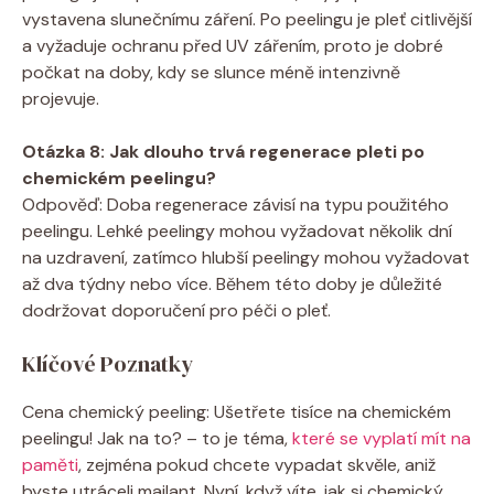
vystavena slunečnímu záření. Po peelingu je pleť citlivější
a vyžaduje ochranu před UV zářením, proto je dobré
počkat na doby, kdy se slunce méně intenzivně
projevuje.
Otázka 8: Jak dlouho trvá regenerace pleti po
chemickém peelingu?
Odpověď: Doba regenerace závisí na typu použitého
peelingu. Lehké peelingy mohou vyžadovat několik dní
na uzdravení, zatímco hlubší peelingy mohou vyžadovat
až dva týdny nebo více. Během této doby je důležité
dodržovat doporučení pro péči o pleť.
Klíčové Poznatky
Cena chemický peeling: Ušetřete tisíce na chemickém
peelingu! Jak na to? – to je téma,
které se vyplatí mít na
paměti
, zejména pokud chcete vypadat skvěle, aniž
byste utráceli majlant. Nyní, když víte, jak si chemický