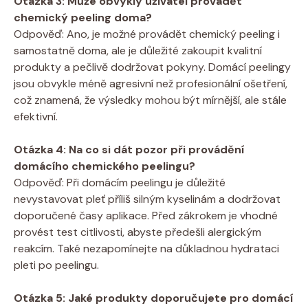
Otázka 3: Může obvyklý uživatel provádět
chemický peeling doma?
Odpověď: Ano, je možné provádět chemický peeling i
samostatně doma, ale je důležité zakoupit kvalitní
produkty a pečlivě dodržovat pokyny. Domácí peelingy
jsou obvykle méně agresivní než profesionální ošetření,
což znamená, že výsledky mohou být mírnější, ale stále
efektivní.
Otázka 4: Na co si dát pozor při provádění
domácího chemického peelingu?
Odpověď: Při domácím peelingu je důležité
nevystavovat pleť příliš silným kyselinám a dodržovat
doporučené časy aplikace. Před zákrokem je vhodné
provést test citlivosti, abyste předešli alergickým
reakcím. Také nezapomínejte na důkladnou hydrataci
pleti po peelingu.
Otázka 5: Jaké produkty doporučujete pro domácí