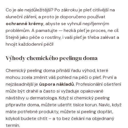
Co je ale nejdůležitější? Po zákroku je pleť citlivější na
sluneční záření, a proto je doporučeno používat
ochranné krémy
, abyste se vyhnuli nepříjemným
problémům. A pamatujte — hezká pleť je proces, ne cíl.
Stejně jako péče o rostliny, i vaši pleť je třeba zalévat a
hnojit každodenní péčí!
Výhody chemického peelingu doma
Chemický peeling doma přináší řadu výhod, které
mohou zcela změnit váš pohled na péči o pleť. První a
nejzásadnější je
úspora nákladů
. Profesionální ošetření
může být drahé a často si vyžaduje opakované
návštěvy u dermatologa. Když si chemický peeling
připravíte doma, můžete ušetřit tisíce korun. Navíc, když
máte potřebné produkty, můžete si peeling dopřát,
kdykoli budete chtít – a to bez čekání na objednaný
termín.