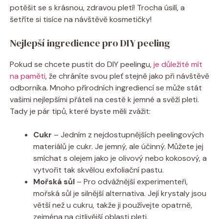
potěšit se s krásnou, zdravou pletí! Trocha úsilí, a
šetříte si tisíce na návštěvě kosmetičky!
Nejlepší ingredience pro DIY peeling
Pokud se chcete pustit do DIY peelingu,
je důležité mít
na paměti
, že chráníte svou pleť stejně jako při návštěvě
odborníka. Mnoho přírodních ingrediencí se může stát
vašimi nejlepšími přáteli na cestě k jemné a svěží pleti.
Tady je pár tipů, které byste měli zvážit:
Cukr
– Jedním z nejdostupnějších peelingových
materiálů je cukr. Je jemný, ale účinný. Můžete jej
smíchat s olejem jako je olivový nebo kokosový, a
vytvořit tak skvělou exfoliační pastu.
Mořská sůl
– Pro odvážnější experimenteři,
mořská sůl je silnější alternativa. Její krystaly jsou
větší než u cukru, takže ji používejte opatrně,
zejména na citlivější oblasti pleti.