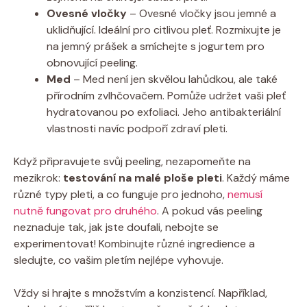
Ovesné vločky
– Ovesné vločky jsou jemné a
uklidňující. Ideální pro citlivou pleť. Rozmixujte je
na jemný prášek a smíchejte s jogurtem pro
obnovující peeling.
Med
– Med není jen skvělou lahůdkou, ale také
přírodním zvlhčovačem. Pomůže udržet vaši pleť
hydratovanou po exfoliaci. Jeho antibakteriální
vlastnosti navíc podpoří zdraví pleti.
Když připravujete svůj peeling, nezapomeňte na
mezikrok:
testování na malé ploše pleti
. Každý máme
různé typy pleti, a co funguje pro jednoho,
nemusí
nutně fungovat pro druhého
. A pokud vás peeling
neznaduje tak, jak jste doufali, nebojte se
experimentovat! Kombinujte různé ingredience a
sledujte, co vašim pletím nejlépe vyhovuje.
Vždy si hrajte s množstvím a konzistencí. Například,