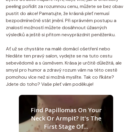
peeling pořídit za rozumnou cenu, můžete se bez obav
pustit do akce! Pamatujte, že krásná pleť nemusí
bezpodmínečně stát jmění. Při správném postupu a
znalostí možností můžete dosáhnout úžasných
výsledků a ještě si přitom nevyprázdnit peněženku.
Ať už se chystáte na malé domácí ošetření nebo
hledáte ten pravý salon, vydejte se na tuto cestu
sebevědomě a s úsměvem. Krása je určitě důležitá, ale
smysl pro humor a zdravý rozum vám na této cestě
pomohou více než si možná myslíte. Tak co říkáte?
Jdete do toho? Vaše pleť vám poděkuje!
Find Papillomas On Your
Neck Or Armpit? It's The
First Stage Of...