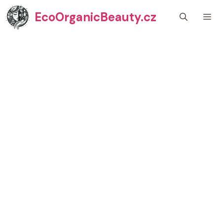
Přeskočit
EcoOrganicBeauty.cz
M
na
obsah