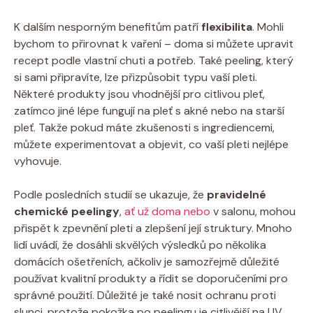
K dalším nesporným benefitům patří
flexibilita
. Mohli
bychom to přirovnat k vaření – doma si můžete upravit
recept podle vlastní chuti a potřeb. Také peeling, který
si sami připravíte, lze přizpůsobit typu vaší pleti.
Některé produkty jsou vhodnější pro citlivou pleť,
zatímco jiné lépe fungují na pleť s akné nebo na starší
pleť. Takže pokud máte zkušenosti s ingrediencemi,
můžete experimentovat a objevit, co vaší pleti nejlépe
vyhovuje.
Podle posledních studií se ukazuje, že
pravidelné
chemické peelingy
,
ať už doma nebo
v salonu, mohou
přispět k zpevnění pleti a zlepšení její struktury. Mnoho
lidí uvádí, že dosáhli skvělých výsledků po několika
domácích ošetřeních, ačkoliv je samozřejmě důležité
používat kvalitní produkty a řídit se doporučeními pro
správné použití. Důležité je také nosit ochranu proti
slunci, protože pokožka po peelingu je citlivější na UV