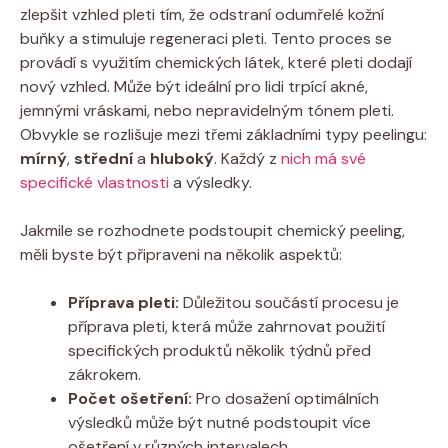
zlepšit vzhled pleti tím, že odstraní odumřelé kožní
buňky a stimuluje regeneraci pleti. Tento proces se
provádí s využitím chemických látek, které pleti dodají
nový vzhled. Může být ideální pro lidi trpící akné,
jemnými vráskami, nebo nepravidelným tónem pleti.
Obvykle se rozlišuje mezi třemi základními typy peelingu:
mírný
,
střední
a
hluboký
. Každý z
nich má své
specifické vlastnosti
a výsledky.
Jakmile se rozhodnete podstoupit chemický peeling,
měli byste být připraveni na několik aspektů:
Příprava pleti:
Důležitou součástí procesu je
příprava pleti, která může zahrnovat použití
specifických produktů několik týdnů před
zákrokem.
Počet ošetření:
Pro dosažení optimálních
výsledků může být nutné podstoupit více
ošetření v různých intervalech.