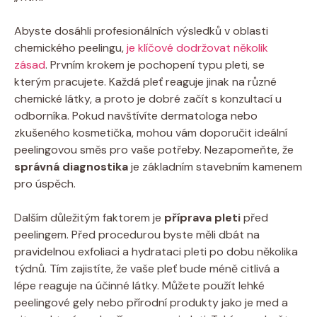
Abyste dosáhli profesionálních výsledků v oblasti
chemického peelingu,
je klíčové dodržovat několik
zásad
. Prvním krokem je pochopení typu pleti, se
kterým pracujete. Každá pleť reaguje jinak na různé
chemické látky, a proto je dobré začít s konzultací u
odborníka. Pokud navštívíte dermatologa nebo
zkušeného kosmetička, mohou vám doporučit ideální
peelingovou směs pro vaše potřeby. Nezapomeňte, že
správná diagnostika
je základním stavebním kamenem
pro úspěch.
Dalším důležitým faktorem je
příprava pleti
před
peelingem. Před procedurou byste měli dbát na
pravidelnou exfoliaci a hydrataci pleti po dobu několika
týdnů. Tím zajistíte, že vaše pleť bude méně citlivá a
lépe reaguje na účinné látky. Můžete použít lehké
peelingové gely nebo přírodní produkty jako je med a