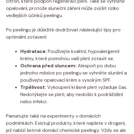
citron, které podpoří regeneraci pleti. Také se vyhněte
opalování, protože sluneční záření může zvýšit riziko
vedlejších účinků peelingu.
Po peelingu je důležité dodržovat následující tipy pro
optimální zotavení:
Hydratace:
Používejte kvalitní, hypoalergenní
krémy, které pomohou vaší pleti zotavit se.
Ochrana před sluncem:
Alespoň po dobu
jednoho měsíce po peelingu se vyhněte slunění a
používejte opalovací krém s vysokým SPF.
Trpělivost:
Vykoupení krásné pleti vyžaduje čas.
Nedotýkejte se pleti, aby nedošlo k podráždění
nebo infekci.
Pamatujte také na experimenty v domácích
podmínkách. Existují produkty, které najdete v drogerii,
jež nabízí šetrné domácí chemické peelingy. Vždy se ale