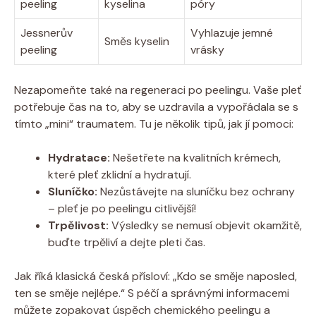
peeling
kyselina
póry
Jessnerův
Vyhlazuje jemné
Směs kyselin
peeling
vrásky
Nezapomeňte také na regeneraci po peelingu. Vaše pleť
potřebuje čas na to, aby se uzdravila a vypořádala se s
tímto „mini“ traumatem. Tu je několik tipů, jak jí pomoci:
Hydratace:
Nešetřete na kvalitních krémech,
které pleť zklidní a hydratují.
Sluníčko:
Nezůstávejte na sluníčku bez ochrany
– pleť je po peelingu citlivější!
Trpělivost:
Výsledky se nemusí objevit okamžitě,
buďte trpěliví a dejte pleti čas.
Jak říká klasická česká přísloví: „Kdo se směje naposled,
ten se směje nejlépe.“ S péčí a správnými informacemi
můžete zopakovat úspěch chemického peelingu a