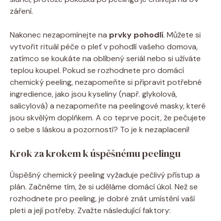
záření.
Nakonec nezapomínejte na
prvky pohodlí
. Můžete si
vytvořit rituál péče o pleť v pohodlí vašeho domova,
zatímco se koukáte na oblíbený seriál nebo si užíváte
teplou koupel. Pokud se rozhodnete pro domácí
chemický peeling, nezapomeňte si připravit potřebné
ingredience, jako jsou kyseliny (např. glykolová,
salicylová) a nezapomeňte na peelingové masky, které
jsou skvělým doplňkem. A co teprve pocit, že pečujete
o sebe s láskou a pozorností? To je k nezaplacení!
Krok za krokem k úspěšnému peelingu
Úspěšný chemický peeling vyžaduje pečlivý přístup a
plán. Začněme tím, že si uděláme domácí úkol. Než se
rozhodnete pro peeling, je dobré znát umístění vaší
pleti a její potřeby. Zvažte následující faktory: