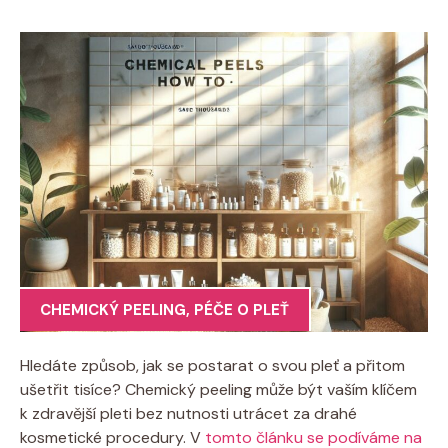
CHEMICKÝ PEELING
,
PÉČE O PLEŤ
Hledáte způsob, jak se postarat o svou pleť a přitom
ušetřit tisíce? Chemický peeling může být vaším klíčem
k zdravější pleti bez nutnosti utrácet za drahé
kosmetické procedury. V
tomto článku se podíváme na