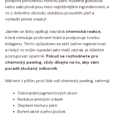
podpořil přirozenou obnovu pleti. Kyselina glykolová
nebo salicylová jsou mezi nejběžnějšími ingrediencemi, a
to z dobrého důvodu: dokážou prosvětlit pleť a
vyhladit jemné vrásky!
Jakmile se látky aplikují, nastává
chemická reakce
,
která stimuluje prokrvení tkání a podporuje tvorbu
kolagenu. Tímto způsobem se pleť začne regenerovat,
a i když to může vypadat jako malý zázrak, je důležité
postupovat opatrně.
Pokud se rozhodnete pro
chemický peeling, vždy dbejte na to, aby vám
poradil zkušený odborník
.
Některé z příčin, proč lidé volí chemický peeling, zahrnují:
Odstranění pigmentových skvrn
Redukce jemných vrásek
Zlepšení textury pleti
Boření akné a jeho jizviček