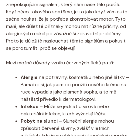
znepokojujícím signálem, který nám naše tělo posílá.
Když něco takového spatříme, je to jako když vám auto
začne houkat, že je potřeba zkontrolovat motor. Tyto
malé, ale důležité příznaky mohou mít různé příčiny, od
alergických reakcí po závažnější zdravotní problémy.
Proto je důležité naslouchat těmto signálům a pokusit
se porozumět, proč se objevují.
Mezi možné důvody vzniku červených fleků patří:
Alergie
na potraviny, kosmetiku nebo jiné látky –
Pamatuji si, jak jsem po použití nového krému na
ruce vypadala jako plamená sopka, a to mě
naštěstí přivedlo k dermatologovi.
Infekce
– Může se jednat o virové nebo
bakteriální infekce, které vyžadují léčbu.
Pobyt na slunci
– Sluneční alergie mohou
způsobit červené skvrny, zvlášť v letních
měsících, kdy jsme obklopeni slunečními paprsky.