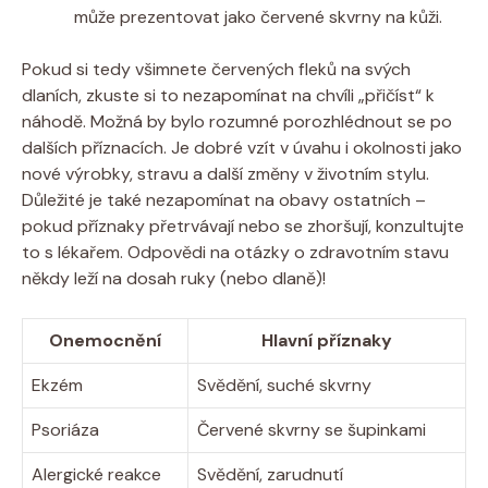
může prezentovat jako červené skvrny na kůži.
Pokud si tedy všimnete červených fleků na svých
dlaních, zkuste si to nezapomínat na chvíli „přičíst“ k
náhodě. Možná by bylo rozumné porozhlédnout se po
dalších příznacích. Je dobré vzít v úvahu i okolnosti jako
nové výrobky, stravu a další změny v životním stylu.
Důležité je také nezapomínat na obavy ostatních –
pokud příznaky přetrvávají nebo se zhoršují, konzultujte
to s lékařem. Odpovědi na otázky o zdravotním stavu
někdy leží na dosah ruky (nebo dlaně)!
Onemocnění
Hlavní příznaky
Ekzém
Svědění, suché skvrny
Psoriáza
Červené skvrny se šupinkami
Alergické reakce
Svědění, zarudnutí