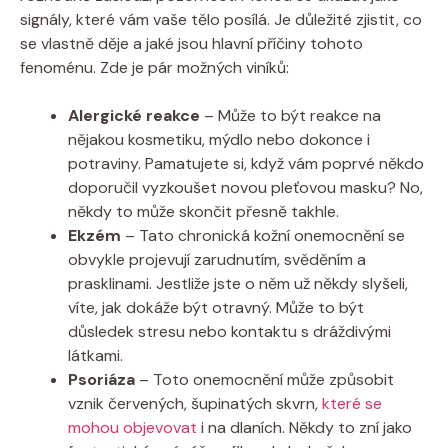
signály, které vám vaše tělo posílá. Je důležité zjistit, co
se vlastně děje a jaké jsou hlavní příčiny tohoto
fenoménu. Zde je pár možných viníků:
Alergické reakce
– Může to být reakce na
nějakou kosmetiku, mýdlo nebo dokonce i
potraviny. Pamatujete si, když vám poprvé někdo
doporučil vyzkoušet novou pleťovou masku? No,
někdy to může skončit přesně takhle.
Ekzém
– Tato chronická kožní onemocnění se
obvykle projevují zarudnutím, svěděním a
prasklinami. Jestliže jste o něm už někdy slyšeli,
víte, jak dokáže být otravný. Může to být
důsledek stresu nebo kontaktu s dráždivými
látkami.
Psoriáza
– Toto onemocnění může způsobit
vznik červených, šupinatých skvrn,
které se
mohou objevovat
i na dlaních. Někdy to zní jako