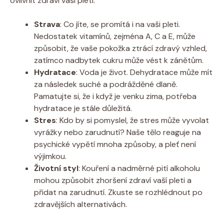
ovlivnit zdraví vaší pleti:
Strava
: Co jíte, se promítá i na vaši pleti.
Nedostatek vitamínů, zejména A, C a E, může
způsobit, že vaše pokožka ztrácí zdravý vzhled,
zatímco nadbytek cukru může vést k zánětům.
Hydratace
: Voda je život. Dehydratace může mít
za následek suché a podrážděné dlaně.
Pamatujte si, že i když je venku zima, potřeba
hydratace je stále důležitá.
Stres
: Kdo by si pomyslel, že stres může vyvolat
vyrážky nebo zarudnutí? Naše tělo reaguje na
psychické vypětí mnoha způsoby, a pleť není
výjimkou.
Životní styl
: Kouření a nadměrné pití alkoholu
mohou způsobit zhoršení zdraví vaší pleti a
přidat na zarudnutí. Zkuste se rozhlédnout po
zdravějších alternativách.