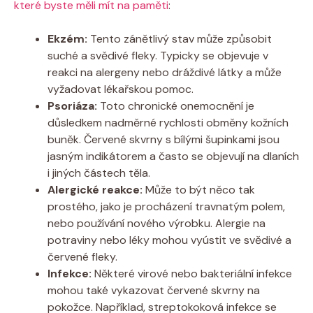
které byste měli mít na paměti
:
Ekzém:
Tento zánětlivý stav může způsobit
suché a svědivé fleky. Typicky se objevuje v
reakci na alergeny nebo dráždivé látky a může
vyžadovat lékařskou pomoc.
Psoriáza:
Toto chronické onemocnění je
důsledkem nadměrné rychlosti obměny kožních
buněk. Červené skvrny s bílými šupinkami jsou
jasným indikátorem a často se objevují na dlaních
i jiných částech těla.
Alergické reakce:
Může to být něco tak
prostého, jako je procházení travnatým polem,
nebo používání nového výrobku. Alergie na
potraviny nebo léky mohou vyústit ve svědivé a
červené fleky.
Infekce:
Některé virové nebo bakteriální infekce
mohou také vykazovat červené skvrny na
pokožce. Například, streptokoková infekce se