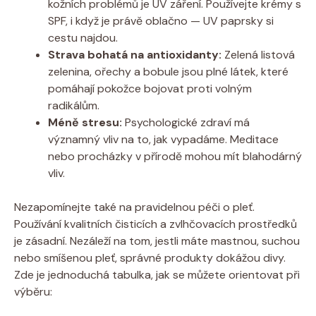
kožních problémů je UV záření. Používejte krémy s
SPF, i když je právě oblačno — UV paprsky si
cestu najdou.
Strava bohatá na antioxidanty:
Zelená listová
zelenina, ořechy a bobule jsou plné látek, které
pomáhají pokožce bojovat proti volným
radikálům.
Méně stresu:
Psychologické zdraví má
významný vliv na to, jak vypadáme. Meditace
nebo procházky v přírodě mohou mít blahodárný
vliv.
Nezapomínejte také na pravidelnou péči o pleť.
Používání kvalitních čisticích a zvlhčovacích prostředků
je zásadní. Nezáleží na tom, jestli máte mastnou, suchou
nebo smíšenou pleť, správné produkty dokážou divy.
Zde je jednoduchá tabulka, jak se můžete orientovat při
výběru: