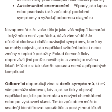
Autoimunitní onemocnění
– Případy jako lupus
nebo psoriasis také způsobují podobné
symptomy a vyžadují odbornou diagnózu.
Nezapomeňte, že vaše tělo je jako váš nejlepší kamarád
– když něco není v pořádku, dává vám vědět! Je
důležité sledovat další související symptomy, které by
se mohly objevit, jako například svědění, bolest nebo
změny v teplotě pokožky. Pokud červené fleky
doprovází i jiné potíže, neváhejte a zavolejte svému
lékaři. Můžete si tak ušetřit spoustu nervů a případných
komplikací.
Odborníci
doporučují vést si
deník symptomů
, který
vám pomůže sledovat, kdy a jak se fleky objevují –
například po jídle, po kontaktu s novými chemikáliemi
nebo po vystavení slunci. Tímto způsobem můžete
snadněji identifikovat spouštěče a poskytnout lékaři