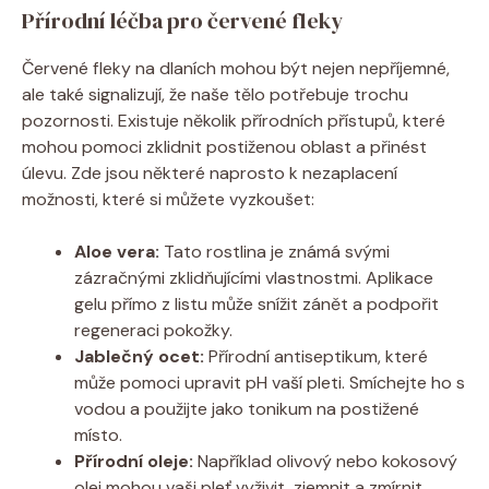
Přírodní léčba pro červené fleky
Červené fleky na dlaních mohou být nejen nepříjemné,
ale také signalizují, že naše tělo potřebuje trochu
pozornosti. Existuje několik přírodních přístupů, které
mohou pomoci zklidnit postiženou oblast a přinést
úlevu. Zde jsou některé naprosto k nezaplacení
možnosti, které si můžete vyzkoušet:
Aloe vera:
Tato rostlina je známá svými
zázračnými zklidňujícími vlastnostmi. Aplikace
gelu přímo z listu může snížit zánět a podpořit
regeneraci pokožky.
Jablečný ocet:
Přírodní antiseptikum, které
může pomoci upravit pH vaší pleti. Smíchejte ho s
vodou a použijte jako tonikum na postižené
místo.
Přírodní oleje:
Například olivový nebo kokosový
olej mohou vaši pleť vyživit, zjemnit a zmírnit