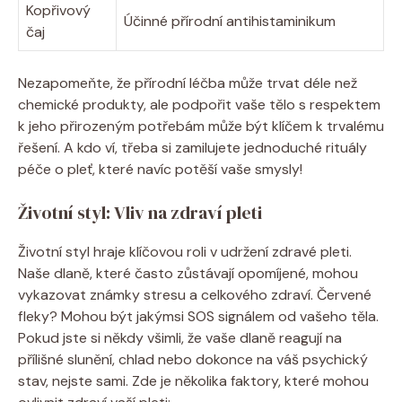
Kopřivový
Účinné přírodní antihistaminikum
čaj
Nezapomeňte, že přírodní léčba může trvat déle než
chemické produkty, ale podpořit vaše tělo s respektem
k jeho přirozeným potřebám může být klíčem k trvalému
řešení. A kdo ví, třeba si zamilujete jednoduché rituály
péče o pleť, které navíc potěší vaše smysly!
Životní styl: Vliv na zdraví pleti
Životní styl hraje klíčovou roli v udržení zdravé pleti.
Naše dlaně, které často zůstávají opomíjené, mohou
vykazovat známky stresu a celkového zdraví. Červené
fleky? Mohou být jakýmsi SOS signálem od vašeho těla.
Pokud jste si někdy všimli, že vaše dlaně reagují na
přílišné slunění, chlad nebo dokonce na váš psychický
stav, nejste sami. Zde je několika faktory, které mohou