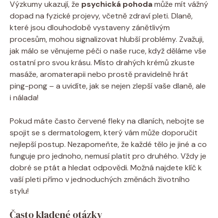
Výzkumy ukazují, že
psychická pohoda
může mít vážný
dopad na fyzické projevy, včetně zdraví pleti. Dlaně,
které jsou dlouhodobě vystaveny zánětlivým
procesům, mohou signalizovat hlubší problémy. Zvažuji,
jak málo se věnujeme péči o naše ruce, když děláme vše
ostatní pro svou krásu. Místo drahých krémů zkuste
masáže, aromaterapii nebo prostě pravidelně hrát
ping-pong – a uvidíte, jak se nejen zlepší vaše dlaně, ale
i nálada!
Pokud máte často červené fleky na dlaních, nebojte se
spojit se s dermatologem, který vám může doporučit
nejlepší postup. Nezapomeňte, že každé tělo je jiné a co
funguje pro jednoho, nemusí platit pro druhého. Vždy je
dobré se ptát a hledat odpovědi. Možná najdete klíč k
vaší pleti přímo v jednoduchých změnách životního
stylu!
Často kladené otázky