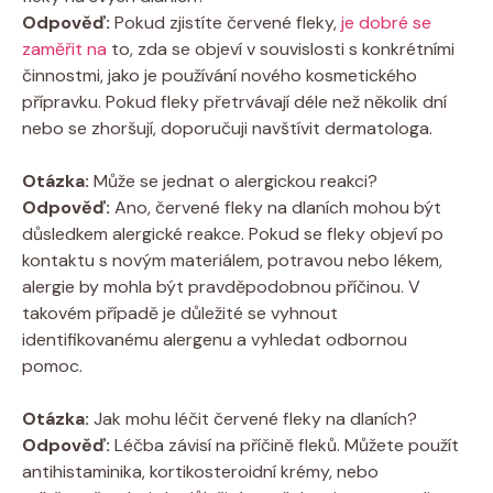
Odpověď:
Pokud zjistíte červené fleky,
je dobré se
zaměřit na
to, zda se objeví v souvislosti s konkrétními
činnostmi, jako je používání nového kosmetického
přípravku. Pokud fleky přetrvávají déle než několik dní
nebo se zhoršují, doporučuji navštívit dermatologa.
Otázka:
Může se jednat o alergickou reakci?
Odpověď:
Ano, červené fleky na dlaních mohou být
důsledkem alergické reakce. Pokud se fleky objeví po
kontaktu s novým materiálem, potravou nebo lékem,
alergie by mohla být pravděpodobnou příčinou. V
takovém případě je důležité se vyhnout
identifikovanému alergenu a vyhledat odbornou
pomoc.
Otázka:
Jak mohu léčit červené fleky na dlaních?
Odpověď:
Léčba závisí na příčině fleků. Můžete použít
antihistaminika, kortikosteroidní krémy, nebo