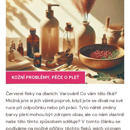
KOŽNÍ PROBLÉMY
,
PÉČE O PLEŤ
Červené fleky na dlaních: Varování! Co vám tělo říká?
Možná jste si jich všimli poprvé, když jste se dívali na své
ruce při odpočinku nebo při práci. Tyto náhlé změny
barvy pleti mohou být zdrojem obav, ale co nám vlastně
naše tělo tímto způsobem sděluje? V tomto článku se
podíváme na možné příčiny těchto fleků, jejich význam