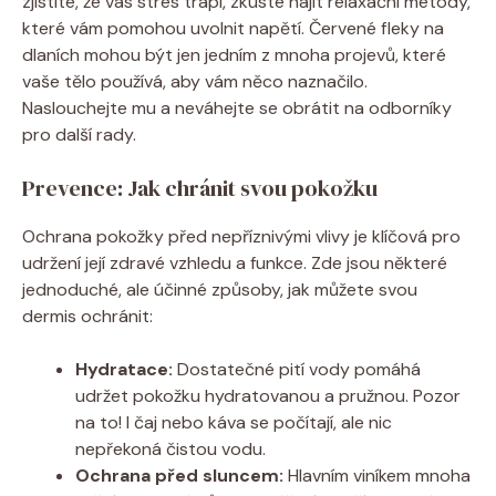
zjistíte, že vás stres trápí, zkuste najít relaxační metody,
které vám pomohou uvolnit napětí. Červené fleky na
dlaních mohou být jen jedním z mnoha projevů, které
vaše tělo používá, aby vám něco naznačilo.
Naslouchejte mu a neváhejte se obrátit na odborníky
pro další rady.
Prevence: Jak chránit svou pokožku
Ochrana pokožky před nepříznivými vlivy je klíčová pro
udržení její zdravé vzhledu a funkce. Zde jsou některé
jednoduché, ale účinné způsoby, jak můžete svou
dermis ochránit:
Hydratace:
Dostatečné pití vody pomáhá
udržet pokožku hydratovanou a pružnou. Pozor
na to! I čaj nebo káva se počítají, ale nic
nepřekoná čistou vodu.
Ochrana před sluncem:
Hlavním viníkem mnoha