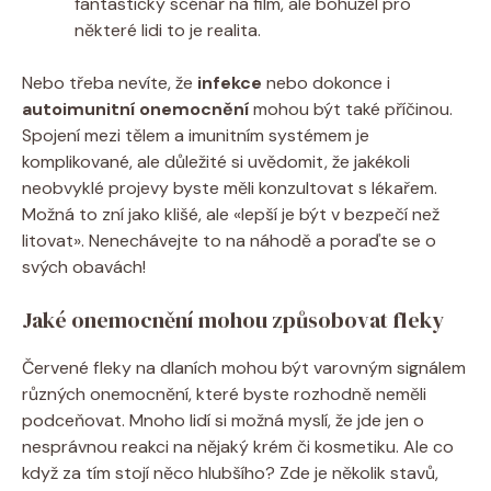
fantastický scénář na film, ale bohužel pro
některé lidi to je realita.
Nebo třeba nevíte, že
infekce
nebo dokonce i
autoimunitní onemocnění
mohou být také příčinou.
Spojení mezi tělem a imunitním systémem je
komplikované, ale důležité si uvědomit, že jakékoli
neobvyklé projevy byste měli konzultovat s lékařem.
Možná to zní jako klišé, ale «lepší je být v bezpečí než
litovat». Nenechávejte to na náhodě a poraďte se o
svých obavách!
Jaké onemocnění mohou způsobovat fleky
Červené fleky na dlaních mohou být varovným signálem
různých onemocnění, které byste rozhodně neměli
podceňovat. Mnoho lidí si možná myslí, že jde jen o
nesprávnou reakci na nějaký krém či kosmetiku. Ale co
když za tím stojí něco hlubšího? Zde je několik stavů,