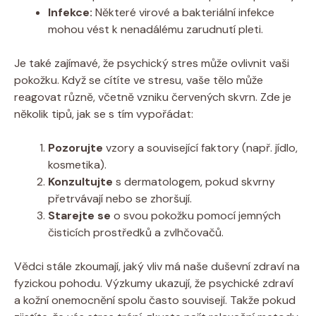
Infekce:
Některé virové a bakteriální infekce
mohou vést k nenadálému zarudnutí pleti.
Je také zajímavé, že psychický stres může ovlivnit vaši
pokožku. Když se cítíte ve stresu, vaše tělo může
reagovat různě, včetně vzniku červených skvrn. Zde je
několik tipů, jak se s tím vypořádat:
Pozorujte
vzory a související faktory (např. jídlo,
kosmetika).
Konzultujte
s dermatologem, pokud skvrny
přetrvávají nebo se zhoršují.
Starejte se
o svou pokožku pomocí jemných
čisticích prostředků a zvlhčovačů.
Vědci stále zkoumají, jaký vliv má naše duševní zdraví na
fyzickou pohodu. Výzkumy ukazují, že psychické zdraví
a kožní onemocnění spolu často souvisejí. Takže pokud