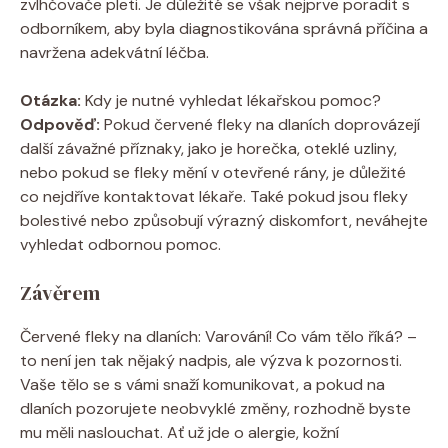
zvlhčovače pleti. Je důležité se však nejprve poradit s
odborníkem, aby byla diagnostikována správná příčina a
navržena adekvátní léčba.
Otázka:
Kdy je nutné vyhledat lékařskou pomoc?
Odpověď:
Pokud červené fleky na dlaních doprovázejí
další závažné příznaky, jako je horečka, oteklé uzliny,
nebo pokud se fleky mění v otevřené rány, je důležité
co nejdříve kontaktovat lékaře. Také pokud jsou fleky
bolestivé nebo způsobují výrazný diskomfort, neváhejte
vyhledat odbornou pomoc.
Závěrem
Červené fleky na dlaních: Varování! Co vám tělo říká? –
to není jen tak nějaký nadpis, ale výzva k pozornosti.
Vaše tělo se s vámi snaží komunikovat, a pokud na
dlaních pozorujete neobvyklé změny, rozhodně byste
mu měli naslouchat. Ať už jde o alergie, kožní