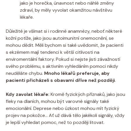
jako je horečka, únavnost nebo náhlé změny
zdraví, by měly vyvolat okamžitou návštěvu
lékaře.
Důležité je všímat si i rodinné anamnézy, neboť některé
kožní potíže, jako jsou autoimunitní onemocnění, se
mohou dědit. Měli bychom si také uvědomit, že pacienti
s ekzémem mají tendenci k větší citlivosti na
enviromentální faktory. Pokud si nejste jisti závažností
svého problému, s aktivním vyhledáním pomoci nikdy
neuděláte chybu.
Mnoho lékařů preferuje, aby
pacienti přicházeli s obavami dříve než později
.
Kdy zavolat lékaře:
Kromě fyzických příznaků, jako jsou
fleky na dlaních, mohou být varovné signály také
emocionální. Deprese nebo úzkost mohou mít fyzický
projev na pokožce… Ať už dává tělo jakékoli signály, vždy
je lepší vyhledat pomoc, než to později litovat.