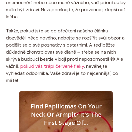
onemocnění nebo něco méně vážného, vaší prioritou by
mělo být zdraví. Nezapomínejte, že prevence je lepší než
léčba!
Takže, pokud jste se po přečtení našeho článku
dozvěděli něco nového, nebojte se rozšířit svůj obzor a
podělit se o své poznatky s ostatními. A teď běžte
důkladně zkontrolovat své dlaně – třeba se na nich
skrývá budoucí bestie v boji proti nepozornosti! 😄 Ale
vážně,
pokud vás trápí červené fleky
, neváhejte
vyhledat odborníka. Vaše zdraví je to nejcennější, co
máte!
Find Papillomas On Your
Neck Or Armpit? It's The
First Stage Of...