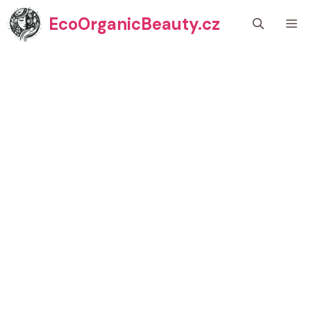
Přeskočit
EcoOrganicBeauty.cz
M
na
obsah