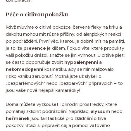
komplikacím.
Péče o citlivou pokožku
Když mluvíme o citlivé pokožce, červené fleky na krku a
dekoltu mohou mít různé příčiny, od alergických reakcí
po podráždění. První věc, kterou je dobré mít na paměti,
je to, že
prevence
je klíčem. Pokud víte, které produkty
vaši pokožku dráždí, snažte se jim vyhnout. U citlivé pleti
se často doporučuje zvolit
hypoalergenní
a
nekomedogenní
kosmetiku, aby se minimalizovalo
riziko vzniku zarudnutí. Možná jste už slyšeli o
„bezparfémových“ nebo „bezbarvých“ přípravcích – to
jsou vaše nové nejlepší kamarádky!
Doma můžete vyzkoušet i přírodní prostředky, které
pomáhají zklidnit podráždění. Například,
alyssum
nebo
heřmánek
jsou fantastické pro zklidnění citlivé
pokožky. Stačí si připravit čaj a pomocí vatového