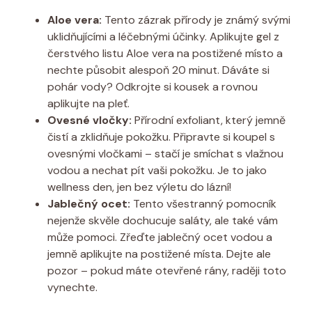
Aloe vera:
Tento zázrak přírody je známý svými
uklidňujícími a léčebnými účinky. Aplikujte gel z
čerstvého listu Aloe vera na postižené místo a
nechte působit alespoň 20 minut. Dáváte si
pohár vody? Odkrojte si kousek a rovnou
aplikujte na pleť.
Ovesné vločky:
Přírodní exfoliant, který jemně
čistí a zklidňuje pokožku. Připravte si koupel s
ovesnými vločkami – stačí je smíchat s vlažnou
vodou a nechat pít vaši pokožku. Je to jako
wellness den, jen bez výletu do lázní!
Jablečný ocet:
Tento všestranný pomocník
nejenže skvěle dochucuje saláty, ale také vám
může pomoci. Zřeďte jablečný ocet vodou a
jemně aplikujte na postižené místa. Dejte ale
pozor – pokud máte otevřené rány, raději toto
vynechte.