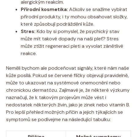
alergickým reakcím.
Přírodní kosmetika:
Ačkoliv se snažíme vybírat
přírodní produkty, i ty mohou obsahovat složky,
které způsobují podráždění kůže.
Stres:
Kdo by si pomyslel, že psychický stav
může mít takové dopady na naši pleť? Stres
může ztížit regeneraci pleti a vyvolat zánětlivé
reakce.
Neměli bychom ale podceňovat signály, které nám naše
kůže posílá. Pokud se červené flíčky objevují pravidelně,
může to ukazovat na systémové onemocnění nebo
chronickou dermatózu. Zajímavé je, že některé výzkumy
naznačují, že k takovým projevům může vést i
nedostatek některých živin, jako je zinek nebo vitamín B.
Pro lepší přehled možných příčin a jejich týkajících se
symptomů se podívejme na následující tabulku:
Příčina
Možné symptomy