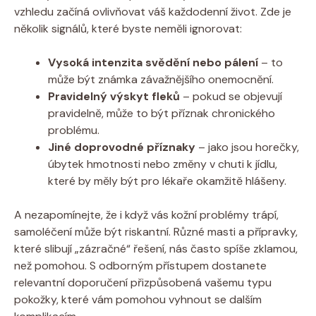
vzhledu začíná ovlivňovat váš každodenní život. Zde je
několik signálů, které byste neměli ignorovat:
Vysoká intenzita svědění nebo pálení
– to
může být známka závažnějšího onemocnění.
Pravidelný výskyt fleků
– pokud se objevují
pravidelně, může to být příznak chronického
problému.
Jiné doprovodné příznaky
– jako jsou horečky,
úbytek hmotnosti nebo změny v chuti k jídlu,
které by měly být pro lékaře okamžitě hlášeny.
A nezapomínejte, že i když vás kožní problémy trápí,
samoléčení může být riskantní. Různé masti a přípravky,
které slibují „zázračné“ řešení, nás často spíše zklamou,
než pomohou. S odborným přístupem dostanete
relevantní doporučení přizpůsobená vašemu typu
pokožky, které vám pomohou vyhnout se dalším