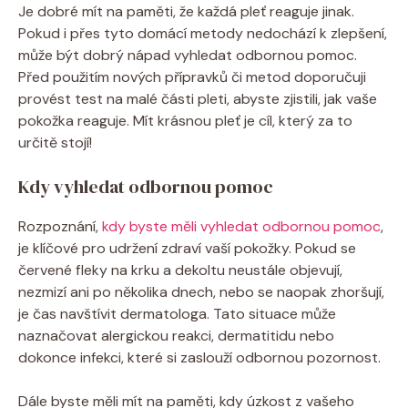
Je dobré mít na paměti, že každá pleť reaguje jinak.
Pokud i přes tyto domácí metody nedochází k zlepšení,
může být dobrý nápad vyhledat odbornou pomoc.
Před použitím nových přípravků či metod doporučuji
provést test na malé části pleti, abyste zjistili, jak vaše
pokožka reaguje. Mít krásnou pleť je cíl, který za to
určitě stojí!
Kdy vyhledat odbornou pomoc
Rozpoznání,
kdy byste měli vyhledat odbornou pomoc
,
je klíčové pro udržení zdraví vaší pokožky. Pokud se
červené fleky na krku a dekoltu neustále objevují,
nezmizí ani po několika dnech, nebo se naopak zhoršují,
je čas navštívit dermatologa. Tato situace může
naznačovat alergickou reakci, dermatitidu nebo
dokonce infekci, které si zaslouží odbornou pozornost.
Dále byste měli mít na paměti, kdy úzkost z vašeho