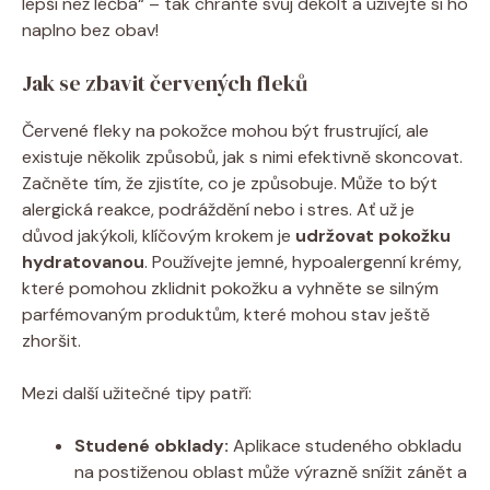
lepší než léčba“ – tak chraňte svůj dekolt a užívejte si ho
naplno bez obav!
Jak se zbavit červených fleků
Červené fleky na pokožce mohou být frustrující, ale
existuje několik způsobů, jak s nimi efektivně skoncovat.
Začněte tím, že zjistíte, co je způsobuje. Může to být
alergická reakce, podráždění nebo i stres. Ať už je
důvod jakýkoli, klíčovým krokem je
udržovat pokožku
hydratovanou
. Používejte jemné, hypoalergenní krémy,
které pomohou zklidnit pokožku a vyhněte se silným
parfémovaným produktům, které mohou stav ještě
zhoršit.
Mezi další užitečné tipy patří:
Studené obklady:
Aplikace studeného obkladu
na postiženou oblast může výrazně snížit zánět a