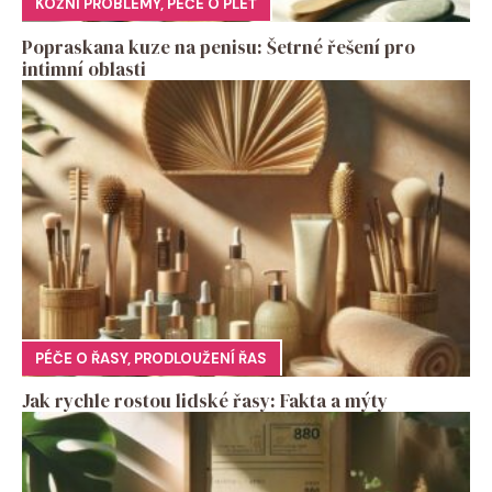
KOŽNÍ PROBLÉMY
,
PÉČE O PLEŤ
Popraskana kuze na penisu: Šetrné řešení pro
intimní oblasti
PÉČE O ŘASY
,
PRODLOUŽENÍ ŘAS
Jak rychle rostou lidské řasy: Fakta a mýty