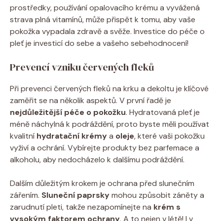
prostředky, používání opalovacího krému a vyvážená
strava plná vitamínů, může přispět k tomu, aby vaše
pokožka vypadala zdravě a svěže. Investice do péče o
pleť je investicí do sebe a vašeho sebehodnocení!
Prevencí vzniku červených fleků
Při prevenci červených fleků na krku a dekoltu je klíčové
zaměřit se na několik aspektů. V první řadě je
nejdůležitější péče o pokožku
. Hydratovaná pleť je
méně náchylná k podráždění, proto byste měli používat
kvalitní
hydratační krémy
a
oleje
, které vaši pokožku
vyživí a ochrání. Vybírejte produkty bez parfemace a
alkoholu, aby nedocházelo k dalšímu podráždění.
Dalším důležitým krokem je ochrana před slunečním
zářením.
Sluneční paprsky
mohou způsobit záněty a
zarudnutí pleti, takže nezapomínejte na
krém s
vysokým faktorem ochrany
. A to nejen v létě! I v