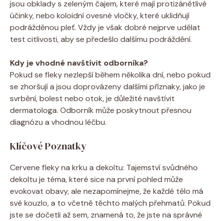
jsou obklady s zeleným čajem, které mají protizánětlivé
účinky, nebo koloidní ovesné vločky, které uklidňují
podrážděnou pleť. Vždy je však dobré nejprve udělat
test citlivosti, aby se předešlo dalšímu podráždění.
Kdy je vhodné navštívit odborníka?
Pokud se fleky nezlepší během několika dní, nebo pokud
se zhoršují a jsou doprovázeny dalšími příznaky, jako je
svrbění, bolest nebo otok, je důležité navštívit
dermatologa. Odborník může poskytnout přesnou
diagnózu a vhodnou léčbu.
Klíčové Poznatky
Cervene fleky na krku a dekoltu: Tajemství svůdného
dekoltu je téma, které sice na první pohled může
evokovat obavy, ale nezapomínejme, že každé tělo má
své kouzlo, a to včetně těchto malých přehmatů. Pokud
jste se dočetli až sem, znamená to, že jste na správné