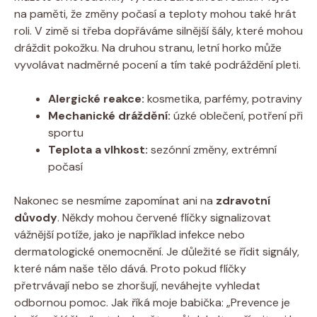
na paměti, že změny počasí a teploty mohou také hrát
roli. V zimě si třeba dopřáváme silnější šály, které mohou
dráždit pokožku. Na druhou stranu, letní horko může
vyvolávat nadměrné pocení a tím také podráždění pleti.
Alergické reakce:
kosmetika, parfémy, potraviny
Mechanické dráždění:
úzké oblečení, potření při
sportu
Teplota a vlhkost:
sezónní změny, extrémní
počasí
Nakonec se nesmíme zapomínat ani na
zdravotní
důvody
. Někdy mohou červené flíčky signalizovat
vážnější potíže, jako je například infekce nebo
dermatologické onemocnění. Je důležité se řídit signály,
které nám naše tělo dává. Proto pokud flíčky
přetrvávají nebo se zhoršují, neváhejte vyhledat
odbornou pomoc. Jak říká moje babička: „Prevence je