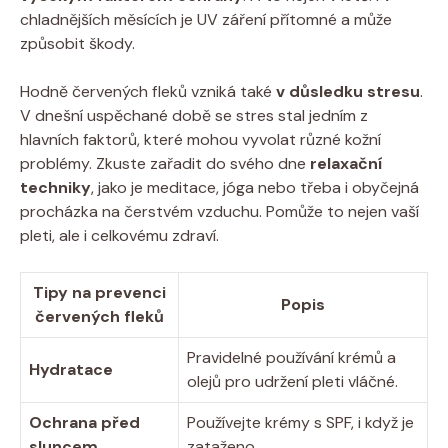
chladnějších měsících je UV záření přítomné a může
způsobit škody.
Hodně červených fleků vzniká také
v důsledku stresu
.
V dnešní uspěchané době se stres stal jedním z
hlavních faktorů, které mohou vyvolat různé kožní
problémy. Zkuste zařadit do svého dne
relaxační
techniky
, jako je meditace, jóga nebo třeba i obyčejná
procházka na čerstvém vzduchu. Pomůže to nejen vaší
pleti, ale i celkovému zdraví.
Tipy na prevenci
Popis
červených fleků
Pravidelné používání krémů a
Hydratace
olejů pro udržení pleti vláčné.
Ochrana před
Používejte krémy s SPF, i když je
sluncem
zataženo.