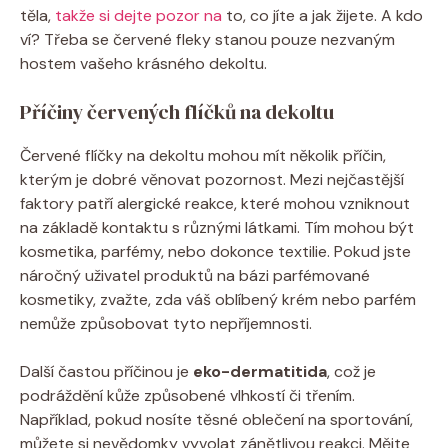
těla,
takže si dejte pozor na
to, co jíte a jak žijete. A kdo
ví? Třeba se červené fleky stanou pouze nezvaným
hostem vašeho krásného dekoltu.
Příčiny červených flíčků na dekoltu
Červené flíčky na dekoltu mohou mít několik příčin,
kterým je dobré věnovat pozornost. Mezi nejčastější
faktory patří alergické reakce, které mohou vzniknout
na základě kontaktu s různými látkami. Tím mohou být
kosmetika, parfémy, nebo dokonce textilie. Pokud jste
náročný uživatel produktů na bázi parfémované
kosmetiky, zvažte, zda váš oblíbený krém nebo parfém
nemůže způsobovat tyto nepříjemnosti.
Další častou příčinou je
eko-dermatitida
, což je
podráždění kůže způsobené vlhkostí či třením.
Například, pokud nosíte těsné oblečení na sportování,
můžete si nevědomky vyvolat zánětlivou reakci. Mějte