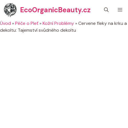
Přeskočit
EcoOrganicBeauty.cz
M
na
obsah
Úvod
»
Péče o Pleť
»
Kožní Problémy
»
Cervene fleky na krku a
dekoltu: Tajemství svůdného dekoltu