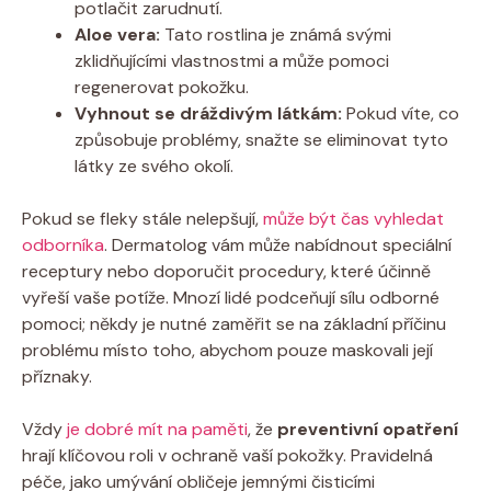
potlačit zarudnutí.
Aloe vera:
Tato rostlina je známá svými
zklidňujícími vlastnostmi a může pomoci
regenerovat pokožku.
Vyhnout se dráždivým látkám:
Pokud víte, co
způsobuje problémy, snažte se eliminovat tyto
látky ze svého okolí.
Pokud se fleky stále nelepšují,
může být čas vyhledat
odborníka
. Dermatolog vám může nabídnout speciální
receptury nebo doporučit procedury, které účinně
vyřeší vaše potíže. Mnozí lidé podceňují sílu odborné
pomoci; někdy je nutné zaměřit se na základní příčinu
problému místo toho, abychom pouze maskovali její
příznaky.
Vždy
je dobré mít na paměti
, že
preventivní opatření
hrají klíčovou roli v ochraně vaší pokožky. Pravidelná
péče, jako umývání obličeje jemnými čisticími