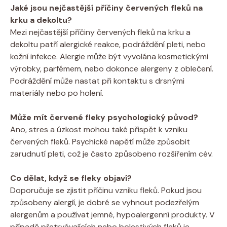
Jaké jsou nejčastější příčiny červených fleků na
krku a dekoltu?
Mezi nejčastější příčiny červených fleků na krku a
dekoltu patří alergické reakce, podráždění pleti, nebo
kožní infekce. Alergie může být vyvolána kosmetickými
výrobky, parfémem, nebo dokonce alergeny z oblečení.
Podráždění může nastat při kontaktu s drsnými
materiály nebo po holení.
Může mít červené fleky psychologický původ?
Ano, stres a úzkost mohou také přispět k vzniku
červených fleků. Psychické napětí může způsobit
zarudnutí pleti, což je často způsobeno rozšířením cév.
Co dělat, když se fleky objaví?
Doporučuje se zjistit příčinu vzniku fleků. Pokud jsou
způsobeny alergií, je dobré se vyhnout podezřelým
alergenům a používat jemné, hypoalergenní produkty. V
případě přetrvávajících nebo bolestivých fleků je