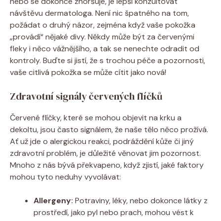
nebo se dokonce zhoršuje, je lepší konzultovat
návštěvu dermatologa. Není nic špatného na tom,
požádat o druhý názor, zejména když vaše pokožka
„provádí“ nějaké divy. Někdy může být za červenými
fleky i něco vážnějšího, a tak se nenechte odradit od
kontroly. Buďte si jistí, že s trochou péče a pozornosti,
vaše citlivá pokožka se může cítit jako nová!
Zdravotní signály červených flíčků
Červené flíčky, které se mohou objevit na krku a
dekoltu, jsou často signálem, že naše tělo něco prožívá.
Ať už jde o alergickou reakci, podráždění kůže či jiný
zdravotní problém, je důležité věnovat jim pozornost.
Mnoho z nás bývá překvapeno, když zjistí, jaké faktory
mohou tyto neduhy vyvolávat:
Allergeny:
Potraviny, léky, nebo dokonce látky z
prostředí, jako pyl nebo prach, mohou vést k