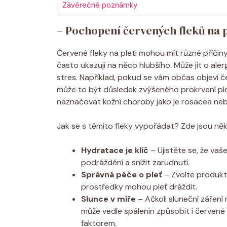
Závěrečné poznámky
– Pochopení červených fleků na p
Červené fleky na pleti mohou mít různé příči
často ukazují na něco hlubšího. Může jít o al
stres. Například, pokud se vám občas objeví če
může to být důsledek zvýšeného prokrvení ple
naznačovat kožní choroby jako je rosacea neb
Jak se s těmito fleky vypořádat? Zde jsou něk
Hydratace je klíč
– Ujistěte se, že va
podráždění a snížit zarudnutí.
Správná péče o pleť
– Zvolte produk
prostředky mohou pleť dráždit.
Slunce v míře
– Ačkoli sluneční záření
může vedle spálenin způsobit i červené
faktorem.