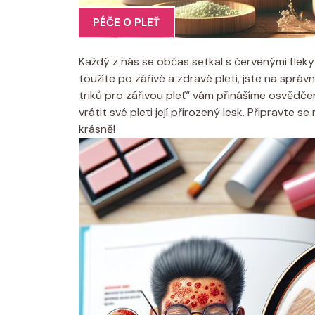
PÉČE O PLEŤ
Každý z nás se občas setkal s červenými fleky n
toužíte po zářivé a zdravé pleti, jste na správ
triků pro zářivou pleť“ vám přinášíme osvědčen
vrátit své pleti její přirozený lesk. Připravte
krásně!