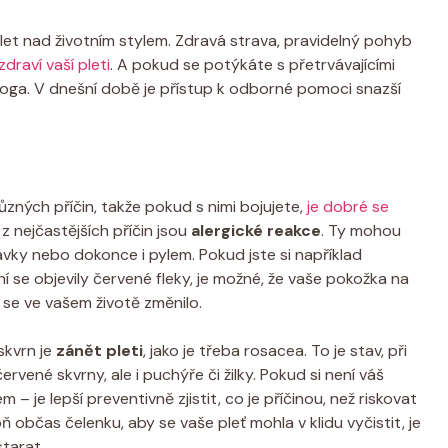
let nad životním stylem. Zdravá strava, pravidelný pohyb
zdraví vaší pleti
. A pokud se potýkáte s přetrvávajícími
loga. V dnešní době je přístup k odborné pomoci snazší
ůzných příčin, takže pokud s nimi bojujete,
je dobré se
z nejčastějších příčin jsou
alergické reakce
. Ty mohou
vky nebo dokonce i pylem. Pokud jste si například
 se objevily červené fleky, je možné, že vaše pokožka na
 se ve vašem životě změnilo.
skvrn je
zánět pleti
, jako je třeba rosacea. To je stav, při
vené skvrny, ale i puchýře či žilky. Pokud si není váš
– je lepší preventivně zjistit, co je příčinou, než riskovat
 občas čelenku, aby se vaše pleť mohla v klidu vyčistit, je
starat.