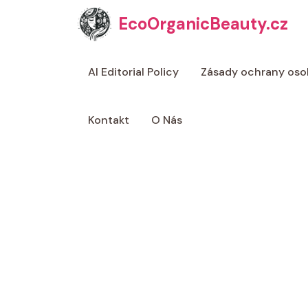
Přeskočit
EcoOrganicBeauty.cz
na
obsah
AI Editorial Policy
Zásady ochrany oso
Kontakt
O Nás