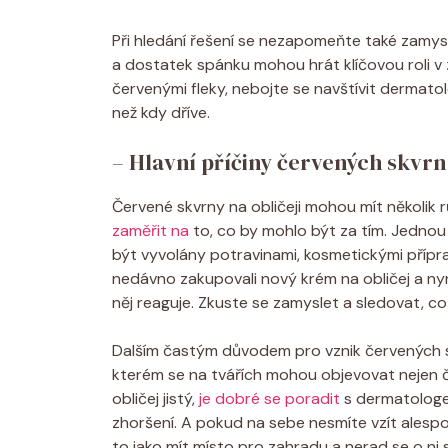
Při hledání řešení se nezapomeňte také zamys
a dostatek spánku mohou hrát klíčovou roli v
červenými fleky, nebojte se navštívit dermato
než kdy dříve.
– Hlavní příčiny červených skvrn
Červené skvrny na obličeji mohou mít několik r
zaměřit na
to, co by mohlo být za tím. Jednou 
být vyvolány potravinami, kosmetickými přípra
nedávno zakupovali nový krém na obličej a nyní
něj reaguje. Zkuste se zamyslet a sledovat, co
Dalším častým důvodem pro vznik červených 
kterém se na tvářích mohou objevovat nejen čer
obličej jistý,
je dobré se poradit
s dermatologem 
zhoršení. A pokud na sebe nesmíte vzít alespoň
to jako mít místo pro zahradu a nerad se o ni 