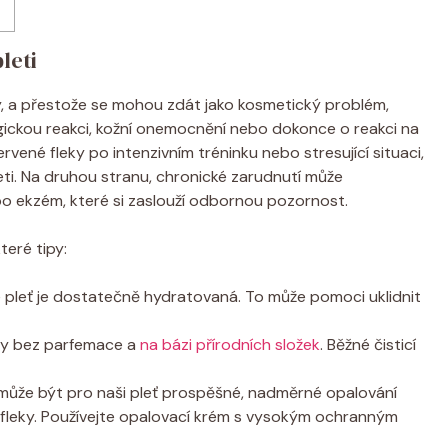
leti
ny, a přestože se mohou zdát jako kosmetický problém,
ergickou reakci, kožní onemocnění nebo dokonce o reakci na
rvené fleky po intenzivním tréninku nebo stresující situaci,
ti. Na druhou stranu, chronické zarudnutí může
o ekzém, které si zaslouží odbornou pozornost.
teré tipy:
še pleť je dostatečně hydratovaná. To může pomoci uklidnit
ty bez parfemace a
na bázi přírodních složek
. Běžné čisticí
 může být pro naši pleť prospěšné, nadměrné opalování
 fleky. Používejte opalovací krém s vysokým ochranným