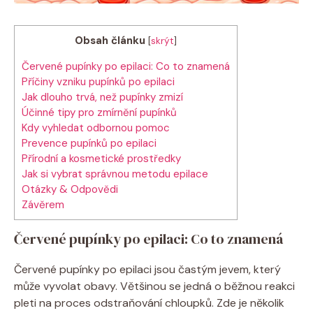
Obsah článku
[
skrýt
]
Červené pupínky po ⁣epilaci: Co to znamená
Příčiny vzniku pupínků po‌ epilaci
Jak ⁤dlouho trvá, ‌než pupínky zmizí
Účinné ⁣tipy pro ⁤zmírnění pupínků
Kdy vyhledat‍ odbornou pomoc
Prevence ‌pupínků po epilaci
Přírodní a kosmetické prostředky
Jak si vybrat správnou metodu epilace
Otázky​ & Odpovědi
Závěrem
Červené pupínky po ⁣epilaci: Co to znamená
Červené pupínky⁢ po ⁢epilaci jsou častým jevem, který
může vyvolat ⁣obavy. Většinou se ⁢jedná ​o běžnou reakci⁢
pleti na ‍proces odstraňování​ chloupků. Zde je několik