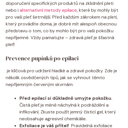
doporučení ⁢specifických ⁢produktů ‍na zklidnění ​pleti
⁤nebo i
alternativní metody epilace
, které ​by mohly být
pro vaši‌ pleť​ šetrnější. Před každým zákrokem na⁢ pleti,
který provádíte doma, je dobré‌ mít ⁢alespoň ‌obecnou⁣
představu o tom,‍ co by mohlo být pro vaši ‌pokožku
⁤nepříjemné. Vždy⁢ pamatujte​ – zdravá pleť⁢ je šťastná
pleť!
Prevence ‌pupínků po epilaci
⁢ je klíčová ​pro udržení hladké‍ a zdravé ⁤pokožky. ⁤Zde ⁢je
několik osvědčených ​tipů, ‌jak se vyhnout těmto
nepříjemným‌ červeným‌ skvrnám:
Před epilací si důkladně umyjte⁤ pokožku.
Čistá pleť je méně náchylná k podráždění a
infikování. Zkuste‌ použít jemný čisticí‌ gel, který
neobsahuje agresivní chemikálie.
Exfoliace je váš přítel!
‌ Pravidelná exfoliace