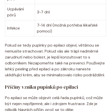
Ucpávání
3-7 dní
pórů
7-14 dní ⁣(možná potřeba lékařské
Infekce
pomoci)
Pokud ‌se tedy pupínky ⁤po epilaci objeví, ⁢většinou se
nemusíte strachovat. Pokud vás ale trápí ​nadměrné⁢
zarudnutí nebo bolest, je lepší‍ konzultovat to ⁢s
odborníkem. Nezapomeňte také na ⁤prevenci. Používejte
lehký peeling před epilací a po zákroku naneste
uklidňující krém, aby⁤ se minimalizovalo ⁤riziko podráždění.
Příčiny vzniku pupínků po‌ epilaci
Po⁤ epilaci se může ‍objevit celá řada pupínků, ⁣což může
být nejen nepříjemné, ale i​ zdrojem frustrace. Zde je
několik hlavních příčin, proč se to děje: