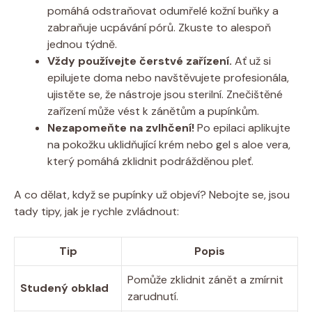
pomáhá⁢ odstraňovat ⁣odumřelé kožní buňky a
zabraňuje ucpávání​ pórů. Zkuste ⁢to ⁣alespoň
jednou týdně.
Vždy používejte čerstvé zařízení.
Ať už si
epilujete ​doma ⁢nebo navštěvujete profesionála,
ujistěte se, že nástroje⁣ jsou ⁢sterilní. Znečištěné
zařízení může vést k zánětům a pupínkům.
Nezapomeňte na ⁣zvlhčení!
​Po epilaci aplikujte
na pokožku‍ uklidňující krém⁣ nebo gel s ⁢aloe vera,
který pomáhá zklidnit podrážděnou pleť.
A co dělat, když ‍se pupínky už objeví? Nebojte​ se, jsou‌
tady tipy, jak je⁣ rychle ⁣zvládnout:
Tip
Popis
Pomůže zklidnit zánět a zmírnit
Studený obklad
⁣zarudnutí.