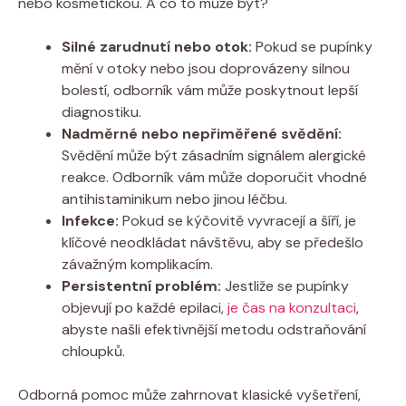
nebo kosmetičkou. A co⁢ to‍ může být?
Silné‍ zarudnutí nebo ‌otok:
Pokud se ⁣pupínky⁢
mění v⁣ otoky nebo jsou⁣ doprovázeny silnou
bolestí, odborník vám může poskytnout lepší
diagnostiku.
Nadměrné nebo nepřiměřené svědění:
Svědění může ⁤být zásadním signálem alergické
reakce. Odborník ‌vám může doporučit vhodné
antihistaminikum nebo jinou‌ léčbu.
Infekce:
Pokud​ se kýčovitě vyvracejí a šíří, ‌je
klíčové​ neodkládat⁤ návštěvu,⁣ aby ⁣se ‌předešlo
⁤závažným‌ komplikacím.
Persistentní problém:
Jestliže se​ pupínky
objevují po každé epilaci,
je čas na konzultaci
,
abyste našli efektivnější metodu odstraňování ​
chloupků.
Odborná pomoc⁣ může zahrnovat ⁢klasické​ vyšetření,⁤