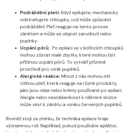
Podráždění pleti:
Když⁢ epilujete, mechanicky
odstraňujete chloupky, což může způsobit
podráždění. ‍Pleť ⁢reaguje na tento proces
zánětem a může se objevit zarudnutí ​nebo⁣
pupínky.
Ucpání‌ pórů:
⁣ Po epilaci⁢ se v koříncích chloupků​
mohou ‌zůstat ​malé zbytky, které‍ mohou být
příčinou ‍ucpání​ pórů. To ​vytváří příznivé
prostředí ⁣pro vznik pupínků.
Alergické reakce:
⁤Mnozí z nás mohou mít
citlivou pleť, která reaguje na různé produkty,
‌jako jsou ⁣oleje nebo krémy používané po ‍epilaci.
Alergie nebo nesnášenlivost ‍k některé⁣ složce
může vést k zánětu a vzniku‌ červených pupínků.
Rovněž stojí za ‌zmínku, že technika epilace hraje
významnou roli. Například, pokud⁣ používáte⁤ epilátor,