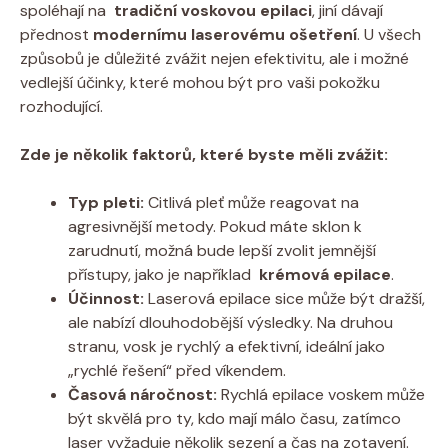
spoléhají⁤ na ‍
tradiční ⁤voskovou epilaci
,​ jiní dávají‍
přednost
modernímu laserovému ošetření
. U všech
způsobů ​je⁣ důležité zvážit nejen efektivitu, ale ⁤i⁣ možné
vedlejší ⁤účinky, které mohou být pro vaši ⁤pokožku
rozhodující.
Zde ​je několik ⁢faktorů, které byste‌ měli zvážit:
Typ pleti:
⁤Citlivá ‌pleť může reagovat na
agresivnější metody. Pokud⁤ máte sklon k
zarudnutí, ⁤možná bude lepší zvolit jemnější
přístupy, jako je ⁢například ⁢
krémová epilace
.
Účinnost:
Laserová‌ epilace sice může být ⁣dražší,
ale nabízí‌ dlouhodobější ​výsledky. Na druhou⁣
stranu, vosk je rychlý a efektivní, ideální​ jako
„rychlé​ řešení“ před víkendem.
Časová náročnost:
Rychlá epilace voskem může
být skvělá pro ty, kdo⁢ mají málo času, zatímco‌
laser vyžaduje několik sezení a čas ⁤na zotavení.