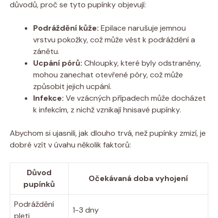
důvodů, ⁣proč⁤ se tyto pupínky objevují:
Podráždění⁣ kůže:
Epilace⁢ narušuje​ jemnou
vrstvu⁢ pokožky, ‌což může ⁣vést k podráždění a⁤
zánětu.
Ucpání‌ pórů:
⁣Chloupky,‌ které ⁣byly odstraněny,‌
mohou zanechat otevřené póry,⁣ což může
způsobit jejich⁢ ucpání.
Infekce:
Ve⁤ vzácných případech může ⁢docházet
k⁢ infekcím, z nichž vznikají hnisavé pupínky.
Abychom ‍si ujasnili, jak dlouho trvá, než pupínky zmizí, je
dobré vzít v úvahu‍ několik faktorů:
Důvod
Očekávaná doba vyhojení
pupínků
Podráždění
1-3 ​dny
pleti