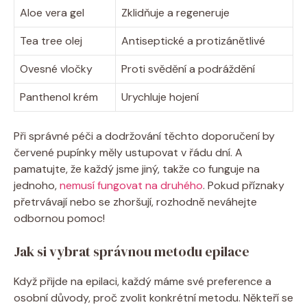
Aloe vera ‍gel
Zklidňuje a regeneruje
Tea tree olej
Antiseptické ​a ‌protizánětlivé
Ovesné vločky
Proti svědění‍ a​ podráždění
Panthenol krém
Urychluje hojení
Při správné péči⁢ a ⁤dodržování​ těchto ⁢doporučení by
červené pupínky měly‌ ustupovat v řádu dní. A
pamatujte, že každý jsme jiný, ‍takže co funguje na⁢
jednoho, ⁢
nemusí fungovat‍ na druhého
. Pokud⁢ příznaky
přetrvávají nebo se zhoršují, rozhodně⁣ neváhejte
odbornou pomoc!
Jak si vybrat správnou metodu epilace
Když přijde na epilaci, každý máme své preference a
osobní důvody, proč zvolit konkrétní metodu. Někteří se