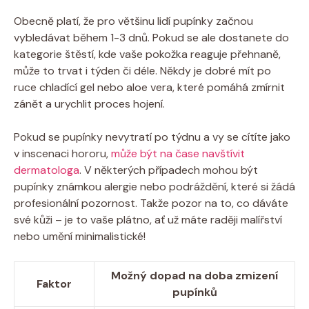
Obecně platí, ​že ⁤pro většinu‍ lidí pupínky začnou
vybledávat‍ během 1-3 dnů. Pokud se ale dostanete ⁤do
kategorie štěstí, kde vaše pokožka reaguje ‍přehnaně,
může to⁤ trvat ⁢i ⁢týden či​ déle. Někdy je dobré⁢ mít ⁤po
ruce⁢ chladící⁣ gel nebo⁤ aloe vera, ​které pomáhá ⁤zmírnit
zánět a​ urychlit ‍proces hojení.
Pokud ⁢se pupínky nevytratí po‌ týdnu a vy se⁢ cítíte jako
v inscenaci hororu,
může být na čase navštívit
dermatologa
.⁣ V‌ některých případech mohou být‍
pupínky známkou ⁣alergie nebo ‍podráždění, které si žádá
profesionální pozornost. ‍Takže pozor na​ to, co dáváte
své ⁢kůži‍ – je⁢ to vaše ‍plátno, ať už máte ⁢raději malířství
nebo umění minimalistické!
Možný dopad na doba zmizení
Faktor
pupínků