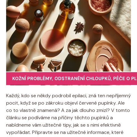
KOŽNÍ PROBLÉMY
,
ODSTRANĚNÍ CHLOUPKŮ
,
PÉČE O PL
Každý, kdo se někdy ‍podrobil epilaci, zná ten nepříjemný
pocit, když se po zákroku objeví červené‍ pupínky. Ale
co to ‍vlastně znamená? ​A za jak dlouho‌ zmizí? V tomto
článku se podíváme​ na příčiny těchto pupínků a⁤
nabídneme vám ​užitečné tipy, jak se‌ s nimi efektivně
⁣vypořádat. ⁣Připravte se na užitečné ⁢informace, ‍které