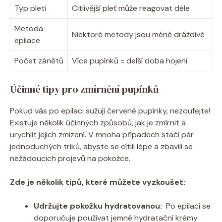
Typ pleti
Citlivější pleť‌ může reagovat‌ déle
Metoda‍
Niektoré metody jsou méně‍ dráždivé
epilace
Počet zánětů
Více pupínků ⁢= delší doba hojení
Účinné ⁣tipy pro ⁤zmírnění pupínků
Pokud vás po epilaci sužují⁣ červené⁣ pupínky, nezoufejte!
Existuje několik účinných způsobů, jak je zmírnit a
urychlit⁤ jejich zmizení. V ‌mnoha případech ⁣stačí pár
jednoduchých triků, abyste se cítili lépe a zbavili ​se
nežádoucích projevů ⁢na pokožce.
Zde je několik tipů, ​které můžete vyzkoušet:
Udržujte ​pokožku hydratovanou:
⁣ Po ⁤epilaci​ se
doporučuje ⁣používat jemné hydratační krémy