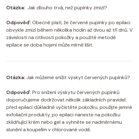
Otázka:
⁢ Jak dlouho ⁣trvá, ⁤než pupínky zmizí?
Odpověď:
Obecně platí, ⁤že ⁢červené pupínky po ⁣epilaci
obvykle zmizí ​během několika ‍hodin až dvou až tří dnů. ‌V
závislosti ‌na ⁤citlivosti pokožky​ a použité metodě
epilace se doba hojení může mírně lišit.
Otázka:
Jak můžeme ⁣snížit ⁢výskyt červených pupínků?
Odpověď:
Pro snížení⁤ výskytu‍ červených pupínků
doporučujeme dodržovat několik základních ​pravidel:
před epilací důkladně vyčistěte pokožku, ‌použijte jemné
exfoliační⁤ produkty, po epilaci naneste na pokožku
zklidňující krém nebo⁤ gel⁤ a vyhněte se⁣ nadměrnému
slunění⁢ a koupelím v ‌chlorované vodě.