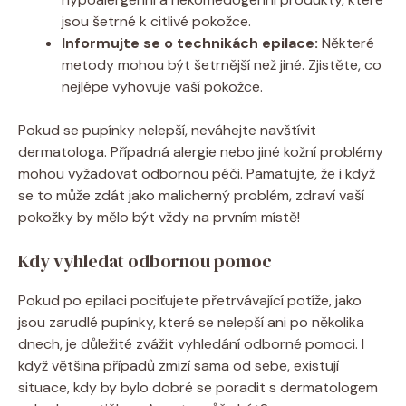
⁢jsou⁤ šetrné k citlivé pokožce.
Informujte se o technikách‍ epilace:
Některé
⁢metody‍ mohou‍ být šetrnější než​ jiné. Zjistěte, co
nejlépe vyhovuje vaší pokožce.
Pokud se pupínky nelepší,⁣ neváhejte navštívit
⁢dermatologa. ‌Případná ​alergie ‍nebo jiné kožní problémy
⁣mohou⁤ vyžadovat‍ odbornou⁣ péči. Pamatujte, že i když
se to⁣ může ‌zdát ‌jako malicherný ‌problém, zdraví vaší⁢
pokožky⁢ by mělo být ‌vždy⁣ na ⁢prvním místě!
Kdy vyhledat‍ odbornou pomoc
Pokud⁣ po epilaci ⁣pociťujete přetrvávající potíže, ‌jako
jsou ⁣zarudlé pupínky,⁤ které se nelepší ani ⁣po několika
dnech,⁣ je důležité zvážit vyhledání odborné pomoci. I
když většina případů zmizí⁢ sama od sebe,⁣ existují
‍situace, ​kdy by bylo⁣ dobré se⁤ poradit s dermatologem‌