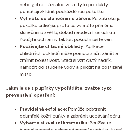
nebo ⁣gel na bázi⁣ aloe vera. Tyto produkty
pomáhají zklidnit ⁤podrážděnou pokožku.
Vyhněte se slunečnímu záření:
Po ​zákroku ‍je‍
pokožka citlivější, proto se⁣ vyhněte přímému
slunečnímu světlu, dokud neodezní‍ zarudnutí.
Použijte ochranný faktor, pokud ​musíte ven.
Používejte chladné ‌obklady:
Aplikace
chladných obkladů‌ může pomoci snížit ‌zánět ⁤a
zmírnit bolestivost.⁢ Stačí si⁢ vzít čistý hadřík,
namočit do studené ‌vody a přiložit na postižené⁢
místo.
Jakmile ⁤se s pupínky ‌vypořádáte,‍ zvažte tyto
preventivní opatření:
Pravidelná exfoliace:
Pomůže odstranit
odumřelé kožní‌ buňky a zabránit ucpávání pórů.
Vyberte si ​kvalitní kosmetiku:
Používejte
hypoalergenní a nekomedogenní produkty, které