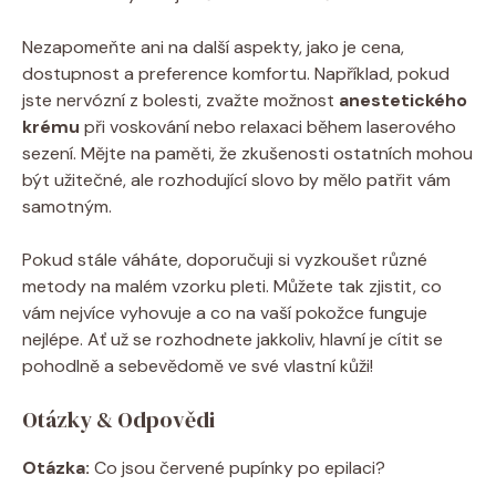
Nezapomeňte ani na další aspekty, jako je cena,
dostupnost a preference‌ komfortu.⁢ Například, ‍pokud‍
jste nervózní z⁣ bolesti, ⁤zvažte​ možnost
anestetického
krému
‍při voskování nebo relaxaci během laserového‍
sezení. Mějte ​na paměti, že zkušenosti ostatních⁢ mohou
být užitečné, ale rozhodující slovo ‍by⁤ mělo patřit⁤ vám
samotným.
Pokud stále váháte, doporučuji​ si vyzkoušet‌ různé
metody ⁤na‍ malém vzorku pleti. Můžete tak ⁣zjistit, co
vám nejvíce⁣ vyhovuje a co na vaší pokožce funguje‌
nejlépe. Ať ‌už ‌se rozhodnete jakkoliv, hlavní je cítit ⁢se⁤
pohodlně a‌ sebevědomě ve⁣ své⁢ vlastní​ kůži!
Otázky​ & Odpovědi
Otázka:
Co ⁢jsou červené​ pupínky po epilaci?