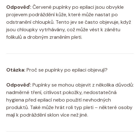
Odpověď:
Červené ⁤pupínky ⁣po epilaci‍ jsou ⁤obvykle
projevem‌ podráždění ‍kůže, které může ‌nastat⁣ po
odstranění chloupků. Tento jev‍ se často⁢ objevuje, ⁣když
jsou chloupky⁤ vytrhávány, ⁣což může⁣ vést ⁤k zánětu
folikulů a drobným zraněním pleti.
Otázka:
Proč se ‌pupínky‍ po epilaci objevují?
Odpověď:
Pupínky se​ mohou ⁢objevit z ‍několika důvodů:
nadměrné tření, citlivost pokožky, nedostatečná
hygiena před epilací nebo použití nevhodných
produktů. Také může‌ hrát roli ⁤typ‍ pleti –⁢ některé osoby
mají k podráždění⁢ sklon více než jiné.