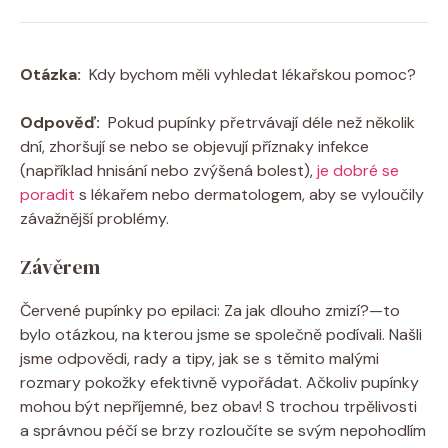
Otázka:
⁤ Kdy ‌bychom měli ⁣vyhledat ⁣lékařskou pomoc?
Odpověď:
‌ Pokud pupínky přetrvávají⁤ déle než několik
‍dní, zhoršují‌ se nebo se objevují ‌příznaky infekce
(například hnisání nebo zvýšená bolest),⁢
je ⁣dobré se‍
poradit
s lékařem nebo⁢ dermatologem,⁣ aby se vyloučily
závažnější ⁣problémy. ⁣
Závěrem
Červené ⁢pupínky po epilaci: Za‍ jak dlouho zmizí?—to
bylo otázkou,‍ na kterou jsme ‌se společně podívali. Našli
jsme odpovědi,⁢ rady a tipy, jak se s těmito malými
rozmary ⁢pokožky efektivně⁢ vypořádat. Ačkoliv pupínky
⁣mohou být nepříjemné, bez ⁤obav!‍ S⁤ trochou trpělivosti
a správnou péčí se ⁢brzy ⁤rozloučíte ⁤se svým nepohodlím