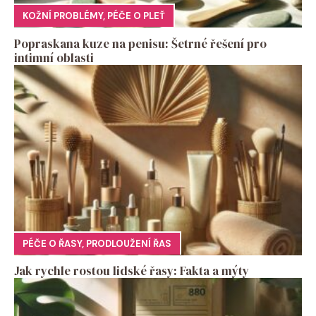
KOŽNÍ PROBLÉMY
,
PÉČE O PLEŤ
Popraskana kuze na penisu: Šetrné řešení pro
intimní oblasti
PÉČE O ŘASY
,
PRODLOUŽENÍ ŘAS
Jak rychle rostou lidské řasy: Fakta a mýty