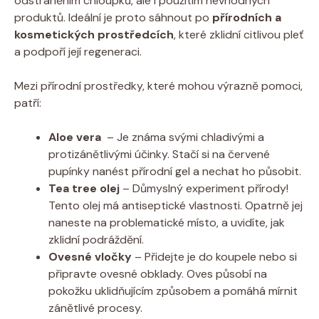
odstraněním chloupků, ‌ale i ‍použitím nevhodných
produktů. Ideální je ​proto sáhnout po
přírodních a⁢
kosmetických prostředcích
, které zklidní citlivou ⁢pleť‍
a podpoří její⁢ regeneraci.
Mezi přírodní‍ prostředky, které mohou výrazně ‍pomoci,
patří:
Aloe vera
​ – Je ⁣známa‌ svými chladivými a‌
protizánětlivými účinky. Stačí si na červené
pupínky​ nanést přírodní ‍gel a nechat ho působit.
Tea tree olej
– Důmyslný experiment přírody!
Tento olej má antiseptické vlastnosti.‍ Opatrně ⁢jej
naneste na problematické⁣ místo,​ a uvidíte, jak
⁣zklidní‍ podráždění.
Ovesné ‍vločky
– Přidejte je ⁢do koupele nebo‌ si
připravte ovesné​ obklady. Oves působí na
pokožku⁤ uklidňujícím způsobem a pomáhá mírnit
zánětlivé‌ procesy.