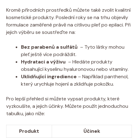
Kromě přírodních prostředků můžete také zvolit kvalitní⁢
kosmetické produkty. Poslední roky se na trhu objevily
formulace zaměřené právě na citlivou pleť po ‌epilaci. Při
jejich ​výběru ⁣se soustřeďte ⁤na:
Bez parabenů a sulfátů
‍ – Tyto ⁢látky mohou
pleť ⁣ještě⁢ více ​podráždit.
Hydrataci a⁣ výživu
​ – Hledáte produkty
obsahující ⁤kyselinu‍ hyaluronovou nebo vitamíny.
Uklidňující ingredience
– Například panthenol,
který urychluje hojení a​ zklidňuje pokožku.
Pro lepší přehled si můžete vypsat produkty,⁤ které
vyzkoušíte,‍ a jejich ⁤účinky. Můžete použít jednoduchou
tabulku, jako⁤ níže:
Produkt
Účinek