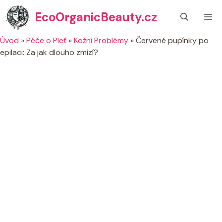
Přeskočit
EcoOrganicBeauty.cz
M
na
obsah
Úvod
»
Péče o Pleť
»
Kožní Problémy
»
Červené pupínky po
epilaci: Za jak dlouho zmizí?