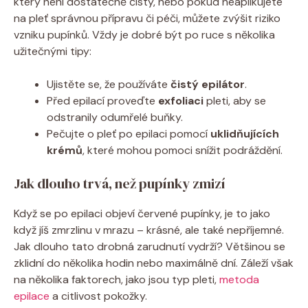
který není dostatečně‌ čistý, nebo‌ pokud neaplikujete
na pleť správnou přípravu⁤ či péči, můžete zvýšit riziko
vzniku pupínků. Vždy je ⁤dobré ‍být po ‌ruce⁣ s několika
užitečnými tipy:
Ujistěte se, že ⁤používáte
čistý epilátor
.
Před ‌epilací proveďte
exfoliaci
pleti, aby ​se
odstranily ‍odumřelé ⁣buňky.
Pečujte o pleť po epilaci pomocí
uklidňujících
⁤krémů
, které mohou pomoci snížit podráždění.
Jak ⁤dlouho trvá, ‌než pupínky zmizí
Když se po epilaci objeví červené pupínky, je to jako
když⁢ jíš zmrzlinu⁤ v mrazu – krásné, ale také nepříjemné.
Jak dlouho tato ​drobná zarudnutí vydrží? Většinou se
zklidní ⁢do několika ⁣hodin ⁢nebo maximálně dní. Záleží ‍však⁣
na několika faktorech, ⁣jako⁢ jsou typ pleti, ⁤
metoda
⁢epilace
a ‍citlivost pokožky.