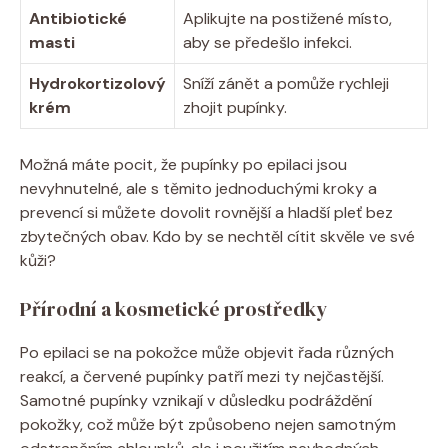
Antibiotické
Aplikujte ​na postižené místo,⁣
masti
aby se předešlo ⁢infekci.
Hydrokortizolový
Sníží⁤ zánět a pomůže ‌rychleji ​
krém
zhojit pupínky.
Možná ‌máte‌ pocit, že‌ pupínky po epilaci jsou⁢
nevyhnutelné, ale s ‌těmito ‌jednoduchými⁣ kroky a ​
prevencí si ⁤můžete dovolit rovnější a hladší ⁢pleť bez
zbytečných obav. Kdo by se nechtěl cítit ⁤skvěle ve své
kůži?
Přírodní a kosmetické prostředky
Po​ epilaci se na ‌pokožce může objevit ​řada různých
reakcí, a⁤ červené‍ pupínky patří mezi ty nejčastější.
Samotné pupínky​ vznikají v důsledku⁢ podráždění
⁢pokožky, což může⁢ být‌ způsobeno ‌nejen samotným⁣