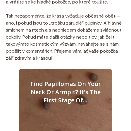
a vrátíte se ke hladké pokožce, po které toužíte.
Tak ​nezapomeňte, ⁢že krása vyžaduje občasné oběti—
ano, i pokud⁢ jsou​ to „trošku zarudlé“​ pupínky. A hlavně,
⁤smíchem na rtech a s nadhledem dokážeme​ zvládnout
cokoliv! Pokud máte další ⁣otázky nebo​ tipy, jak čelit
takovýmto kosmetickým výzvám, neváhejte se s námi
podělit v ⁢komentářích. Přejeme vám, ať ‌vaše pokožka
září zdravím a krásou!
Find Papillomas On Your
Neck Or Armpit? It's The
First Stage Of...