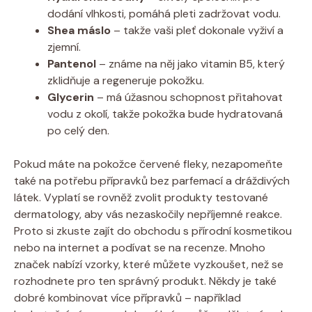
dodání vlhkosti, pomáhá pleti zadržovat vodu.
Shea máslo
– takže vaši pleť dokonale vyživí a
zjemní.
Pantenol
– známe na něj jako vitamin B5, který
zklidňuje a regeneruje pokožku.
Glycerin
– má úžasnou schopnost přitahovat
vodu z okolí, takže pokožka bude hydratovaná
po celý den.
Pokud máte na pokožce červené fleky, nezapomeňte
také na potřebu přípravků bez parfemací a dráždivých
látek. Vyplatí se rovněž zvolit produkty testované
dermatology, aby vás nezaskočily nepříjemné reakce.
Proto si zkuste zajít do obchodu s přírodní kosmetikou
nebo na internet a podívat se na recenze. Mnoho
značek nabízí vzorky, které můžete vyzkoušet, než se
rozhodnete pro ten správný produkt. Někdy je také
dobré kombinovat více přípravků – například