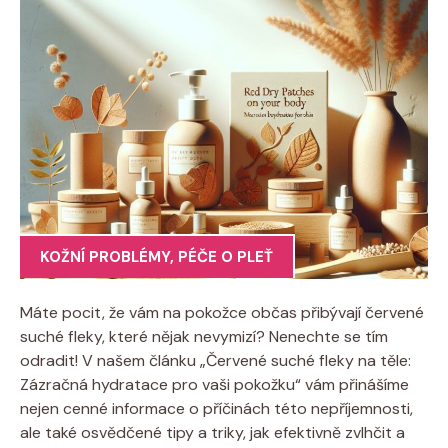
KOŽNÍ PROBLÉMY
,
PÉČE O PLEŤ
Máte pocit, že vám na pokožce občas přibývají červené
suché fleky, které nějak nevymizí? Nenechte se tím
odradit! V našem článku „Červené suché fleky na těle:
Zázračná hydratace pro vaši pokožku“ vám přinášíme
nejen cenné informace o příčinách této nepříjemnosti,
ale také osvědčené tipy a triky, jak efektivně zvlhčit a