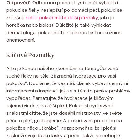
Odpověď:
Odbornou pomoc byste měli vyhledat,
pokud se fleky nezlepšují po domácí péči, pokud se
zhoršují,
nebo pokud máte další příznaky
, jako je
horečka nebo bolest. Důležité je také vyhledat
dermatologa, pokud máte rodinnou historii kožních
onemocnění.
Klíčové Poznatky
A to je konec našeho zkoumání na téma „Červené
suché fleky na těle: Zázračná hydratace pro vaši
pokožku“. Doufáme, že vás náš článek vybavil cennými
informacemi a inspirací, jak se s těmito pesky problémy
vypořádat. Pamatujte, že hydratace je klíčovým
tajemstvím k zdravější pleti. Pokud si nyní svými
znalostmi cítíte, že jste dosáhli mistrovství ve světe
péče o pleť, gratulujeme! A pokud vám přece jen na
pokožce něco „škrábe“, nezapomeňte, že i pleť si
zaslouží svoji dávku lásky a péče. Takže se nebojte