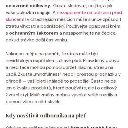
celozrnné obiloviny
. Zkuste sledovat, co jíte, a jak
vaše pokožka reaguje. A
nezapomeňte na ochranu před
sluncem
! I v chladnějších měsících může slunce způsobit
ztrátu vlhkosti a podráždění. Používejte opalovací krém
s
ochranným faktorem
a nezapomínejte na čepice,
pokud trávíte delší čas venku.
Nakonec, mějte na paměti, že stres může být
neviditelným nepřítelem zdravé pleti. Pravidelný pohyb
a meditace mohou pomoci udržet hladinu stresu na
uzdě. Zkuste „mindfulness“ nebo i prostou procházku v
přírodě — vaší pleti i náladě to prospěje! Často nejde
jen o kvalitu produktů, které používáte, ale i o celkový
životní styl. Malé změny mohou vyvolat velké rozdíly a
pomoci vám se cítit skvěle.
Kdy navštívit odborníka na pleť
Když se na vaší pokožce objeví
červené suché fleky
,