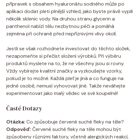
přípravek s obsahem hyaluronátu sodného může po
aplikaci dodat pleti plnější vzhled, jako byste právě vypili
několik sklenic vody. Na druhou stranu glycerin a
panthenol nabízí tělu nezbytnou péči a pomáhá
zejména při ochraně před nepříznivými vlivy okolí.
Jestli se však rozhodnete investovat do těchto složek,
nezapomeňte si přečíst složení výrobků. Při výběru
produktů myslete na to, že ne všechny jsou si rovny.
Vždy vybírejte kvalitní značky a vyzkoušejte vzorky,
pokud je to možné. Každá pleť je jiná a co funguje na
jedné osobě, nemusí vyhovovat jiné. Takže neváhejte
experimentovat jako malý vědec ve své koupelně!
Časté Dotazy
Otázka:
Co způsobuje červené suché fleky na těle?
Odpověď:
Červené suché fleky na těle mohou být
způsobeny různými faktory, včetně alergických reakcí,