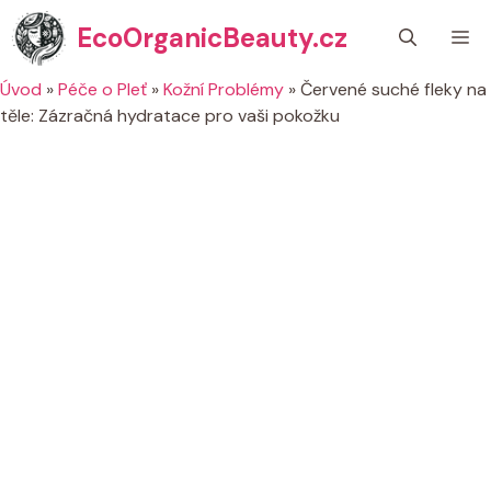
Přeskočit
EcoOrganicBeauty.cz
M
na
obsah
Úvod
»
Péče o Pleť
»
Kožní Problémy
»
Červené suché fleky na
těle: Zázračná hydratace pro vaši pokožku