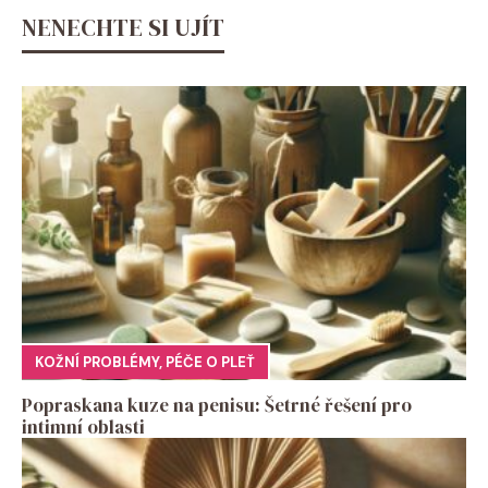
NENECHTE SI UJÍT
KOŽNÍ PROBLÉMY
,
PÉČE O PLEŤ
Popraskana kuze na penisu: Šetrné řešení pro
intimní oblasti