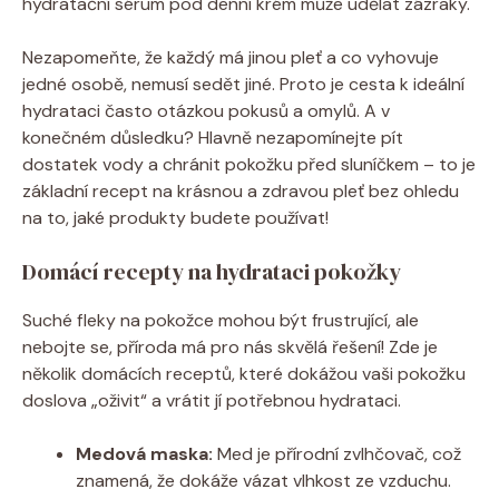
hydratační sérum pod denní krém může udělat zázraky.
Nezapomeňte, že každý má jinou pleť a co vyhovuje
jedné osobě, nemusí sedět jiné. Proto je cesta k ideální
hydrataci často otázkou pokusů a omylů. A v
konečném důsledku? Hlavně nezapomínejte pít
dostatek vody a chránit pokožku před sluníčkem – to je
základní recept na krásnou a zdravou pleť bez ohledu
na to, jaké produkty budete používat!
Domácí recepty na hydrataci pokožky
Suché fleky na pokožce mohou být frustrující, ale
nebojte se, příroda má pro nás skvělá řešení! Zde je
několik domácích receptů, které dokážou vaši pokožku
doslova „oživit“ a vrátit jí potřebnou hydrataci.
Medová maska:
Med je přírodní zvlhčovač, což
znamená, že dokáže vázat vlhkost ze vzduchu.