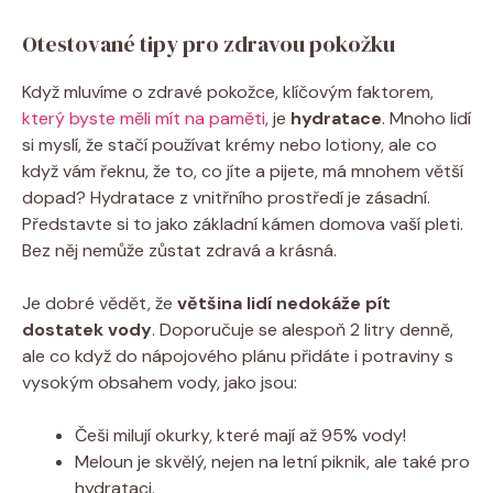
Otestované tipy pro zdravou pokožku
Když mluvíme o zdravé pokožce, klíčovým faktorem,
který byste měli mít na paměti
, je
hydratace
. Mnoho lidí
si myslí, že stačí používat krémy nebo lotiony, ale co
když vám řeknu, že to, co jíte a pijete, má mnohem větší
dopad? Hydratace z vnitřního prostředí je zásadní.
Představte si to jako základní kámen domova vaší pleti.
Bez něj nemůže zůstat zdravá a krásná.
Je dobré vědět, že
většina lidí nedokáže pít
dostatek vody
. Doporučuje se alespoň 2 litry denně,
ale co když do nápojového plánu přidáte i potraviny s
vysokým obsahem vody, jako jsou:
Češi milují okurky, které mají až 95% vody!
Meloun je skvělý, nejen na letní piknik, ale také pro
hydrataci.