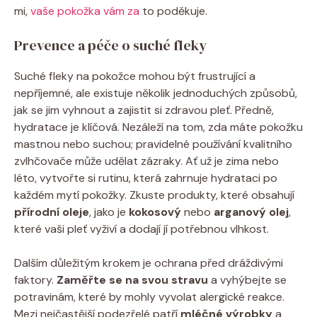
mi,
vaše pokožka vám za
to poděkuje.
Prevence a péče o suché fleky
Suché fleky na pokožce mohou být frustrující a
nepříjemné, ale existuje několik jednoduchých způsobů,
jak se jim vyhnout a zajistit si zdravou pleť. Předně,
hydratace je klíčová. Nezáleží na tom, zda máte pokožku
mastnou nebo suchou; pravidelné používání kvalitního
zvlhčovače může udělat zázraky. Ať už je zima nebo
léto, vytvořte si rutinu, která zahrnuje hydrataci po
každém mytí pokožky. Zkuste produkty, které obsahují
přírodní oleje
, jako je
kokosový
nebo
arganový olej
,
které vaši pleť vyživí a dodají jí potřebnou vlhkost.
Dalším důležitým krokem je ochrana před dráždivými
faktory.
Zaměřte se na svou stravu
a vyhýbejte se
potravinám, které by mohly vyvolat alergické reakce.
Mezi nejčastější podezřelé patří
mléčné výrobky
a