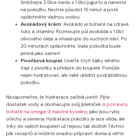
Smíchejte 2 lžíce medu s 1 lžící jogurtu a naneste
na pokožku. Nechte působit 15 minut a poté
opláchněte vlažnou vodou.
Avokádový krém:
Avokádo je bohaté na zdravé
tuky a vitamíny. Rozmixujte půl avokáda s 1 lžící
olivového oleje a vmasírujte do suchých míst. Po
20 minutách opláchněte. Vaše pokožka bude
jemná jako samet!
Pivoňková koupel:
Uvařte čtyři šálky silného
čaje z pivoňky a přidejte do koupele. Pomůže
nejen hydratovat, ale také uklidnit podrážděnou
pokožku.
Nezapomeňte, že hydratace začíná uvnitř. Pijte
dostatek vody a obohacujte svůj jídelníček o
potraviny
bohaté na omega-3 mastné kyseliny
, jako jsou ryby,
ořechy a semena. Hydratace pokožky je sice věda, ale
triky do vašich koupelen už nejsou tak složité! Těchto
pár receptů si můžete snadno připravit doma a věřte