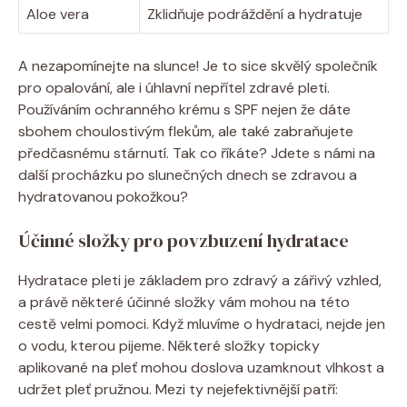
Aloe vera
Zklidňuje podráždění a hydratuje
A nezapomínejte na slunce! Je to sice skvělý společník
pro opalování, ale i úhlavní nepřítel zdravé pleti.
Používáním ochranného krému s SPF nejen že dáte
sbohem choulostivým flekům, ale také zabraňujete
předčasnému stárnutí. Tak co říkáte? Jdete s námi na
další procházku po slunečných dnech se zdravou a
hydratovanou pokožkou?
Účinné složky pro povzbuzení hydratace
Hydratace pleti je základem pro zdravý a zářivý vzhled,
a právě některé účinné složky vám mohou na této
cestě velmi pomoci. Když mluvíme o hydrataci, nejde jen
o vodu, kterou pijeme. Některé složky topicky
aplikované na pleť mohou doslova uzamknout vlhkost a
udržet pleť pružnou. Mezi ty nejefektivnější patří: