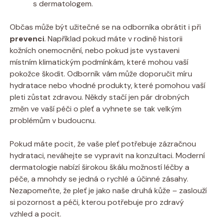
s dermatologem.
Občas může být užitečné se na odborníka obrátit i při
prevenci
. Například pokud máte v rodině historii
kožních onemocnění, nebo pokud jste vystaveni
místním klimatickým podmínkám, které mohou vaší
pokožce škodit. Odborník vám může doporučit míru
hydratace nebo vhodné produkty, které pomohou vaší
pleti zůstat zdravou. Někdy stačí jen pár drobných
změn ve vaší péči o pleť a vyhnete se tak velkým
problémům v budoucnu.
Pokud máte pocit, že vaše pleť potřebuje zázračnou
hydrataci, neváhejte se vypravit na konzultaci. Moderní
dermatologie nabízí širokou škálu možností léčby a
péče, a mnohdy se jedná o rychlé a účinné zásahy.
Nezapomeňte, že pleť je jako naše druhá kůže – zaslouží
si pozornost a péči, kterou potřebuje pro zdravý
vzhled a pocit.