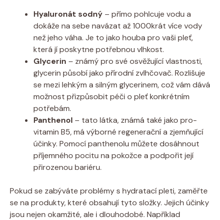
Hyaluronát sodný
– přímo pohlcuje vodu a
dokáže na sebe navázat až 1000krát více vody
než jeho váha. Je to jako houba pro vaši pleť,
která jí poskytne potřebnou vlhkost.
Glycerin
– známý pro své osvěžující vlastnosti,
glycerin působí jako přírodní zvlhčovač. Rozlišuje
se mezi lehkým a silným glycerinem, což vám dává
možnost přizpůsobit péči o pleť konkrétním
potřebám.
Panthenol
– tato látka, známá také jako pro-
vitamin B5, má výborné regenerační a zjemňující
účinky. Pomocí panthenolu můžete dosáhnout
příjemného pocitu na pokožce a podpořit její
přirozenou bariéru.
Pokud se zabýváte problémy s hydratací pleti, zaměřte
se na produkty, které obsahují tyto složky. Jejich účinky
jsou nejen okamžité, ale i dlouhodobé. Například