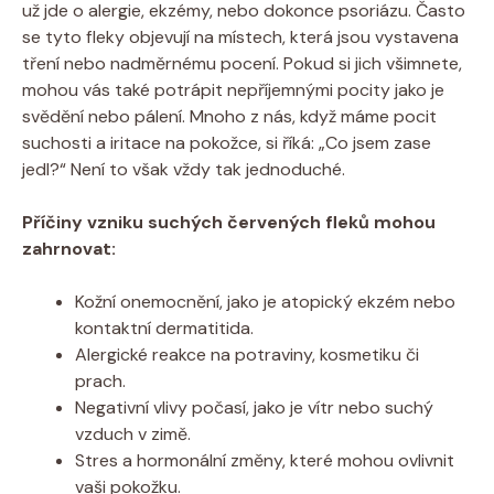
už jde o alergie, ekzémy, nebo dokonce psoriázu. Často
se tyto fleky objevují na místech, která jsou vystavena
tření nebo nadměrnému pocení. Pokud si jich všimnete,
mohou vás také potrápit nepříjemnými pocity jako je
svědění nebo pálení. Mnoho z nás, když máme pocit
suchosti a iritace na pokožce, si říká: „Co jsem zase
jedl?“ Není to však vždy tak jednoduché.
Příčiny vzniku suchých červených fleků mohou
zahrnovat:
Kožní onemocnění, jako je atopický ekzém nebo
kontaktní dermatitida.
Alergické reakce na potraviny, kosmetiku či
prach.
Negativní vlivy počasí, jako je vítr nebo suchý
vzduch v zimě.
Stres a hormonální změny, které mohou ovlivnit
vaši pokožku.