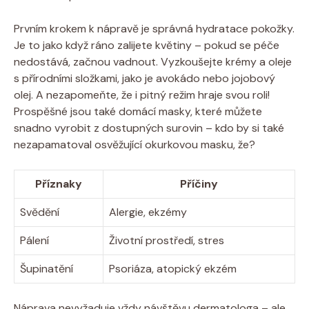
Prvním krokem k nápravě je správná hydratace pokožky.
Je to jako když ráno zalijete květiny – pokud se péče
nedostává, začnou vadnout. Vyzkoušejte krémy a oleje
s přírodními složkami, jako je avokádo nebo jojobový
olej. A nezapomeňte, že i pitný režim hraje svou roli!
Prospěšné jsou také domácí masky, které můžete
snadno vyrobit z dostupných surovin – kdo by si také
nezapamatoval osvěžující okurkovou masku, že?
Příznaky
Příčiny
Svědění
Alergie, ekzémy
Pálení
Životní prostředí, stres
Šupinatění
Psoriáza, atopický ekzém
Náprava nevyžaduje vždy návštěvu dermatologa – ale