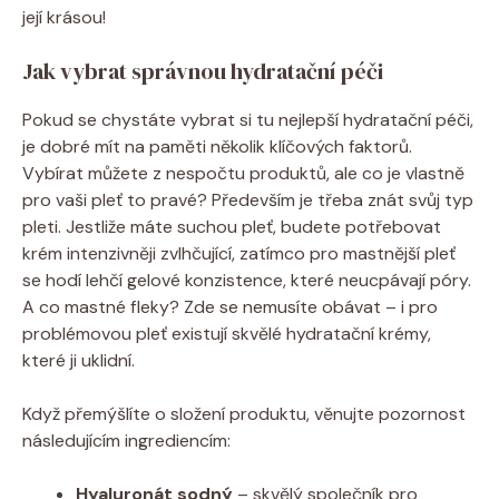
její krásou!
Jak vybrat správnou hydratační péči
Pokud se chystáte vybrat si tu nejlepší hydratační péči,
je dobré mít na paměti několik klíčových faktorů.
Vybírat můžete z nespočtu produktů, ale co je vlastně
pro vaši pleť to pravé? Především je třeba znát svůj typ
pleti. Jestliže máte suchou pleť, budete potřebovat
krém intenzivněji zvlhčující, zatímco pro mastnější pleť
se hodí lehčí gelové konzistence, které neucpávají póry.
A co mastné fleky? Zde se nemusíte obávat – i pro
problémovou pleť existují skvělé hydratační krémy,
které ji uklidní.
Když přemýšlíte o složení produktu, věnujte pozornost
následujícím ingrediencím:
Hyaluronát sodný
– skvělý společník pro