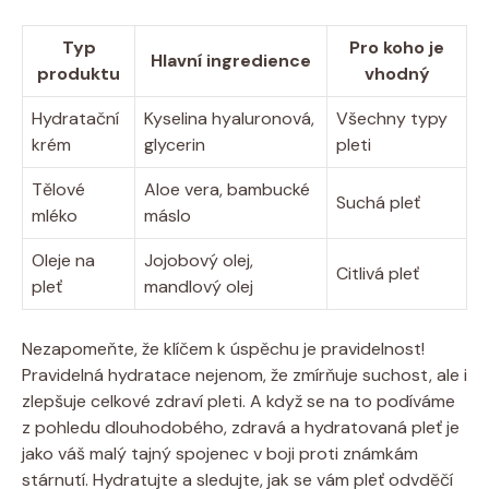
Typ
Pro koho je
Hlavní ingredience
produktu
vhodný
Hydratační
Kyselina hyaluronová,
Všechny typy
krém
glycerin
pleti
Tělové
Aloe vera, bambucké
Suchá pleť
mléko
máslo
Oleje na
Jojobový olej,
Citlivá pleť
pleť
mandlový olej
Nezapomeňte, že klíčem k úspěchu je pravidelnost!
Pravidelná hydratace nejenom, že zmírňuje suchost, ale i
zlepšuje celkové zdraví pleti. A když se na to podíváme
z pohledu dlouhodobého, zdravá a hydratovaná pleť je
jako váš malý tajný spojenec v boji proti známkám
stárnutí. Hydratujte a sledujte, jak se vám pleť odvděčí