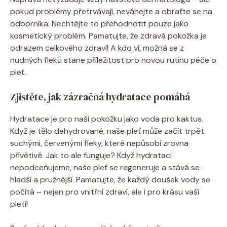
pokud problémy přetrvávají, neváhejte a obraťte se na
odborníka. Nechtějte to přehodnotit pouze jako
kosmetický problém. Pamatujte, že zdravá pokožka je
odrazem celkového zdraví! A kdo ví, možná se z
nudných fleků stane příležitost pro novou rutinu péče o
pleť.
Zjistěte, jak zázračná hydratace pomáhá
Hydratace je pro naši pokožku jako voda pro kaktus.
Když je tělo dehydrované, naše pleť může začít trpět
suchými, červenými fleky, které nepůsobí zrovna
přívětivě. Jak to ale funguje? Když hydrataci
nepodceňujeme, naše pleť se regeneruje a stává se
hladší a pružnější. Pamatujte, že každý doušek vody se
počítá – nejen pro vnitřní zdraví, ale i pro krásu vaší
pleti!