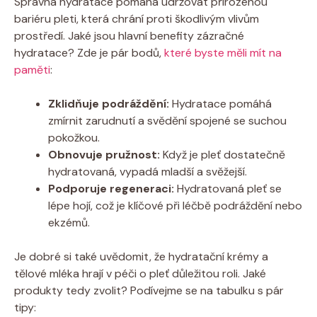
Správná hydratace pomáhá udržovat přirozenou
bariéru pleti, která chrání proti škodlivým vlivům
prostředí. Jaké jsou hlavní benefity zázračné
hydratace? Zde je pár bodů,
které byste měli mít na
paměti
:
Zklidňuje podráždění:
Hydratace pomáhá
zmírnit zarudnutí a svědění spojené se suchou
pokožkou.
Obnovuje pružnost:
Když je pleť dostatečně
hydratovaná, vypadá mladší a svěžejší.
Podporuje regeneraci:
Hydratovaná pleť se
lépe hojí, což je klíčové při léčbě podráždění nebo
ekzémů.
Je dobré si také uvědomit, že hydratační krémy a
tělové mléka hrají v péči o pleť důležitou roli. Jaké
produkty tedy zvolit? Podívejme se na tabulku s pár
tipy: