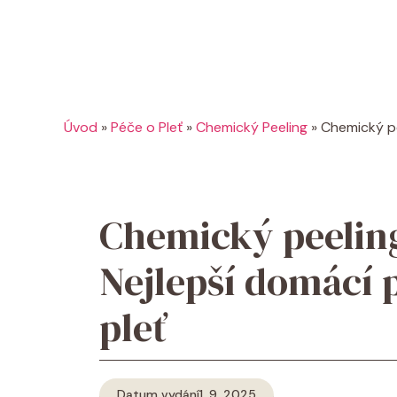
Úvod
»
Péče o Pleť
»
Chemický Peeling
»
Chemický pe
Chemický peelin
Nejlepší domácí 
pleť
Datum vydání
1. 9. 2025