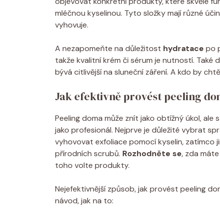
objevovat konkrétní produkty, které skvěle fun
mléčnou kyselinou. Tyto složky mají různé účin
vyhovuje.
A nezapomeňte na důležitost
hydratace
po p
takže kvalitní krém či sérum je nutností. Také
bývá citlivější na sluneční záření. A kdo by cht
Jak efektivně provést peeling d
Peeling doma může znít jako obtížný úkol, ale
jako profesionál. Nejprve je důležité vybrat s
vyhovovat exfoliace pomocí kyselin, zatímco ji
přírodních scrubů.
Rozhodněte se
, zda máte 
toho volte produkty.
Nejefektivnější způsob, jak provést peeling do
návod, jak na to: