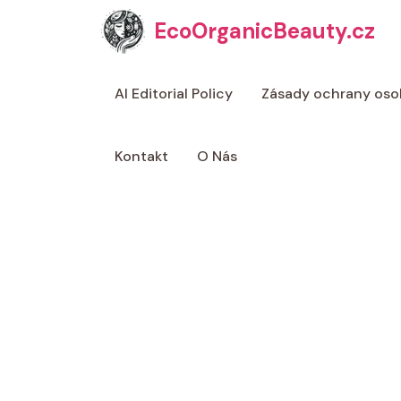
Přeskočit
EcoOrganicBeauty.cz
na
obsah
AI Editorial Policy
Zásady ochrany oso
Kontakt
O Nás