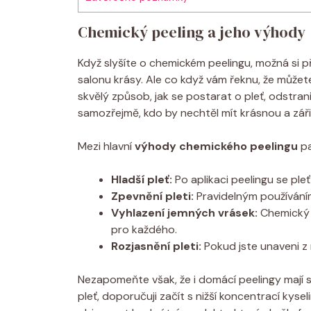
Chemický peeling a jeho výhody
Když slyšíte o chemickém peelingu, možná si př
salonu krásy. Ale co když vám řeknu, že můžet
skvělý způsob, jak se postarat o pleť, odstran
samozřejmě, kdo by nechtěl mít krásnou a zářiv
Mezi hlavní
výhody chemického peelingu
pa
Hladší pleť:
Po aplikaci peelingu se pleť
Zpevnění pleti:
Pravidelným používáním
Vyhlazení jemných vrásek:
Chemický p
pro každého.
Rozjasnění pleti:
Pokud jste unaveni z 
Nezapomeňte však, že i domácí peelingy mají 
pleť, doporučuji začít s nižší koncentrací kyse