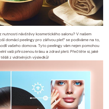
bez nutnosti návštěvy kosmetického salonu? V našem
ší domácí peelingy pro zářivou pleť“ se podíváme na to,
ohodlí vašeho domova. Tyto peelingy vám nejen pomohou
lní vaši přirozenou krásu a zdraví pleti. Přečtěte si, jaké
šili z viditelných výsledků!