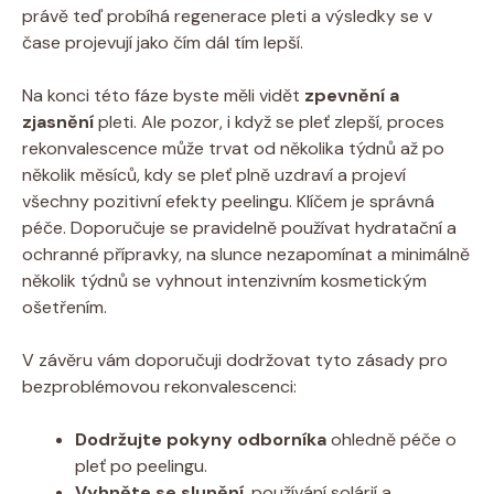
právě teď probíhá regenerace pleti a výsledky se v
čase projevují jako čím dál tím lepší.
Na konci této fáze byste měli vidět
zpevnění a
zjasnění
pleti. Ale pozor, i když se pleť zlepší, proces
rekonvalescence může trvat od několika týdnů až po
několik měsíců, kdy se pleť plně uzdraví a projeví
všechny pozitivní efekty peelingu. Klíčem je správná
péče. Doporučuje se pravidelně používat hydratační a
ochranné přípravky, na slunce nezapomínat a minimálně
několik týdnů se vyhnout intenzivním kosmetickým
ošetřením.
V závěru vám doporučuji dodržovat tyto zásady pro
bezproblémovou rekonvalescenci:
Dodržujte pokyny odborníka
ohledně péče o
pleť po peelingu.
Vyhněte se slunění
, používání solárií a