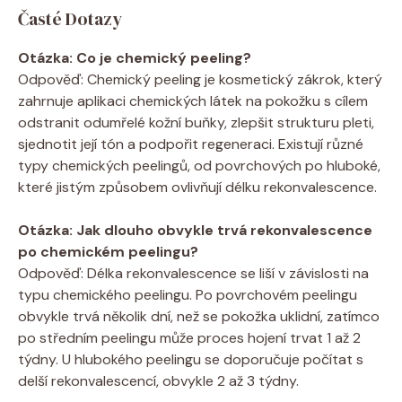
Časté Dotazy
Otázka: Co je chemický peeling?
Odpověď: Chemický peeling je kosmetický zákrok, který
zahrnuje aplikaci chemických látek na pokožku s cílem
odstranit odumřelé kožní buňky, zlepšit strukturu pleti,
sjednotit její tón a podpořit regeneraci. Existují různé
typy chemických peelingů, od povrchových po hluboké,
které jistým způsobem ovlivňují délku rekonvalescence.
Otázka: Jak dlouho obvykle trvá rekonvalescence
po chemickém peelingu?
Odpověď: Délka rekonvalescence se liší v závislosti na
typu chemického peelingu. Po povrchovém peelingu
obvykle trvá několik dní, než se pokožka uklidní, zatímco
po středním peelingu může proces hojení trvat 1 až 2
týdny. U hlubokého peelingu se doporučuje počítat s
delší rekonvalescencí, obvykle 2 až 3 týdny.