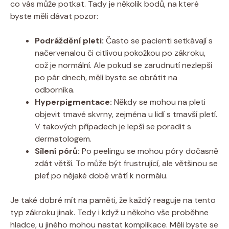
co vás může potkat. Tady je několik bodů, na které
byste měli dávat pozor:
Podráždění pleti:
Často se pacienti setkávají s
načervenalou či citlivou pokožkou po zákroku,
což je normální. Ale pokud se zarudnutí nezlepší
po pár dnech, měli byste se obrátit na
odborníka.
Hyperpigmentace:
Někdy se mohou na pleti
objevit tmavé skvrny, zejména u lidí s tmavší pletí.
V takových případech je lepší se poradit s
dermatologem.
Sílení pórů:
Po peelingu se mohou póry dočasně
zdát větší. To může být frustrující, ale většinou se
pleť po nějaké době vrátí k normálu.
Je také dobré mít na paměti, že každý reaguje na tento
typ zákroku jinak. Tedy i když u někoho vše proběhne
hladce, u jiného mohou nastat komplikace. Měli byste se