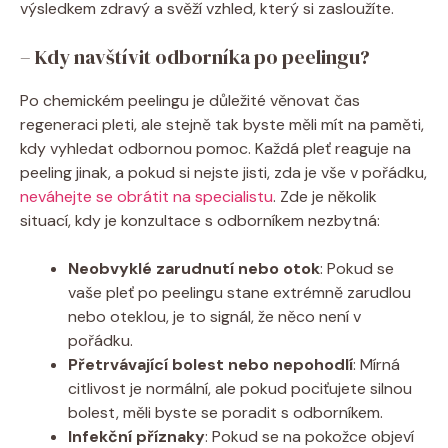
výsledkem zdravý a svěží vzhled, který si zasloužíte.
– Kdy navštívit odborníka po peelingu?
Po chemickém peelingu je důležité věnovat čas
regeneraci pleti, ale stejně tak byste měli mít na paměti,
kdy vyhledat odbornou pomoc. Každá pleť reaguje na
peeling jinak, a pokud si nejste jisti, zda je vše v pořádku,
neváhejte se obrátit na specialistu
. Zde je několik
situací, kdy je konzultace s odborníkem nezbytná:
Neobvyklé zarudnutí nebo otok
: Pokud se
vaše pleť po peelingu stane extrémně zarudlou
nebo oteklou, je to signál, že něco není v
pořádku.
Přetrvávající bolest nebo nepohodlí
: Mírná
citlivost je normální, ale pokud pociťujete silnou
bolest, měli byste se poradit s odborníkem.
Infekční příznaky
: Pokud se na pokožce objeví