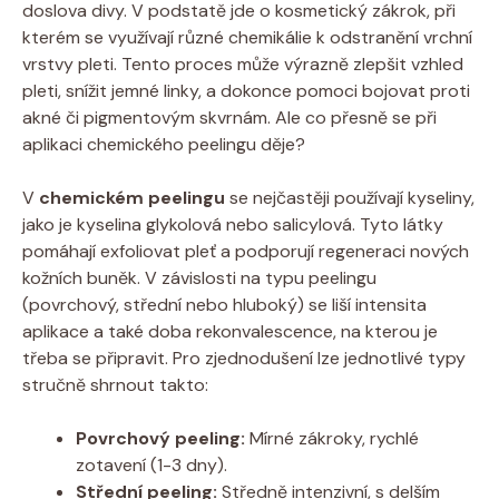
doslova divy. V podstatě jde o kosmetický zákrok, při
kterém se využívají různé chemikálie k odstranění vrchní
vrstvy pleti. Tento proces může výrazně zlepšit vzhled
pleti, snížit jemné linky, a dokonce pomoci bojovat proti
akné či pigmentovým skvrnám. Ale co přesně se při
aplikaci chemického peelingu děje?
V
chemickém peelingu
se nejčastěji používají kyseliny,
jako je kyselina glykolová nebo salicylová. Tyto látky
pomáhají exfoliovat pleť a podporují regeneraci nových
kožních buněk. V závislosti na typu peelingu
(povrchový, střední nebo hluboký) se liší intensita
aplikace a také doba rekonvalescence, na kterou je
třeba se připravit. Pro zjednodušení lze jednotlivé typy
stručně shrnout takto:
Povrchový peeling:
Mírné zákroky, rychlé
zotavení (1-3 dny).
Střední peeling:
Středně intenzivní, s delším