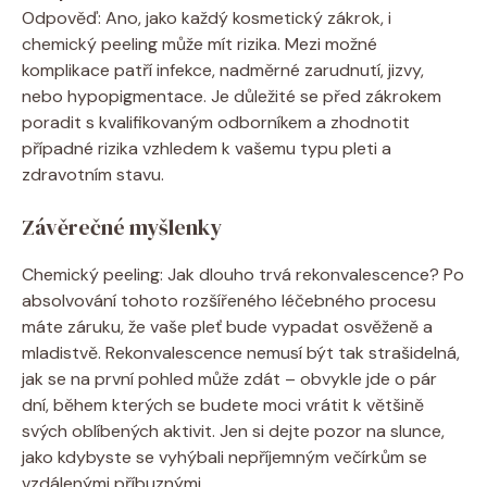
Odpověď: Ano, jako každý kosmetický zákrok, i
chemický peeling může mít rizika. Mezi možné
komplikace patří infekce, nadměrné zarudnutí, jizvy,
nebo hypopigmentace. Je důležité se před zákrokem
poradit s kvalifikovaným odborníkem a zhodnotit
případné rizika vzhledem k vašemu typu pleti a
zdravotním stavu.
Závěrečné myšlenky
Chemický peeling: Jak dlouho trvá rekonvalescence? Po
absolvování tohoto rozšířeného léčebného procesu
máte záruku, že vaše pleť bude vypadat osvěženě a
mladistvě. Rekonvalescence nemusí být tak strašidelná,
jak se na první pohled může zdát – obvykle jde o pár
dní, během kterých se budete moci vrátit k většině
svých oblíbených aktivit. Jen si dejte pozor na slunce,
jako kdybyste se vyhýbali nepříjemným večírkům se
vzdálenými příbuznými.