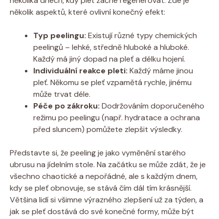
několika dnech, kdy pleť začne regenerovat. Zde je
několik aspektů, které ovlivní konečný efekt:
Typ peelingu:
Existují různé typy chemických
peelingů – lehké, středně hluboké a hluboké.
Každý má jiný dopad na pleť a délku hojení.
Individuální reakce pleti:
Každý máme jinou
pleť. Někomu se pleť vzpamětá rychle, jinému
může trvat déle.
Péče po zákroku:
Dodržováním doporučeného
režimu po peelingu (např. hydratace a ochrana
před sluncem) pomůžete zlepšit výsledky.
Představte si, že peeling je jako vyměnění starého
ubrusu na jídelním stole. Na začátku se může zdát, že je
všechno chaotické a nepořádné, ale s každým dnem,
kdy se pleť obnovuje, se stává čím dál tím krásnější.
Většina lidí si všimne výrazného zlepšení už za týden, a
jak se pleť dostává do své konečné formy, může být