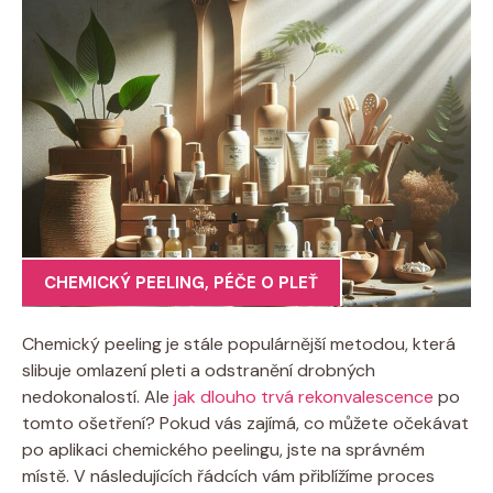
CHEMICKÝ PEELING
,
PÉČE O PLEŤ
Chemický peeling je stále populárnější metodou, která
slibuje omlazení pleti a odstranění drobných
nedokonalostí. Ale
jak dlouho trvá rekonvalescence
po
tomto ošetření? Pokud vás zajímá, co můžete očekávat
po aplikaci chemického peelingu, jste na správném
místě. V následujících řádcích vám přiblížíme proces