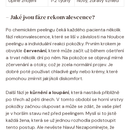
Úplné zhojení
1-2 týdny
Nový, zdravý vzhled
– Jaké jsou fáze rekonvalescence?
Po chemickém peelingu čeká každého pacienta několik
fází rekonvalescence, které se liší v závislosti na hloubce
peelingu a individuální reakci pokožky. Prvním krokem je
obvykle
červenání
, které může začít už během ošetření
a trvat několik dní po něm. Na pokožce se objevují mírné
zčervenání a otoky, což je zcela normální projev. Je
dobré poté používat chladivé gely nebo krémy, které
pomohou zmírnit jakýkoli diskomfort.
Další fází je
kůrnění a loupání
, která nastává přibližně
po třech až pěti dnech. V tomto období se horní vrstvy
pokožky začnou olupovat a může se zdát, že vaše pleť
je v horším stavu než před peelingem. Myslí si to jistě
každá žena, která se už jednou rozhodla podstoupit
tento postup. Ale nevěste hlavu! Nezapomínejte, že