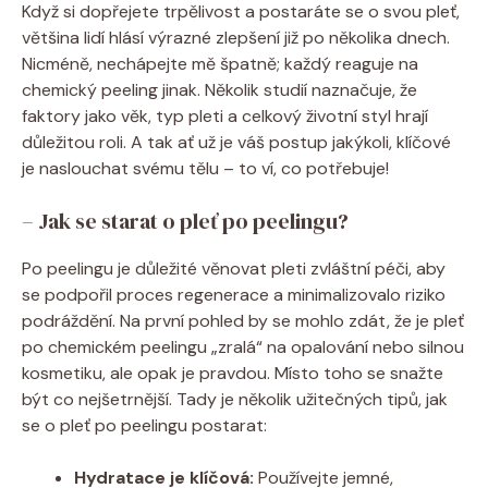
Když si dopřejete trpělivost a postaráte se o svou pleť,
většina lidí hlásí výrazné zlepšení již po několika dnech.
Nicméně, nechápejte mě špatně; každý reaguje na
chemický peeling jinak. Několik studií naznačuje, že
faktory jako věk, typ pleti a celkový životní styl hrají
důležitou roli. A tak ať už je váš postup jakýkoli, klíčové
je naslouchat svému tělu – to ví, co potřebuje!
– Jak se starat o pleť po peelingu?
Po peelingu je důležité věnovat pleti zvláštní péči, aby
se podpořil proces regenerace a minimalizovalo riziko
podráždění. Na první pohled by se mohlo zdát, že je pleť
po chemickém peelingu „zralá“ na opalování nebo silnou
kosmetiku, ale opak je pravdou. Místo toho se snažte
být co nejšetrnější. Tady je několik užitečných tipů, jak
se o pleť po peelingu postarat:
Hydratace je klíčová:
Používejte jemné,