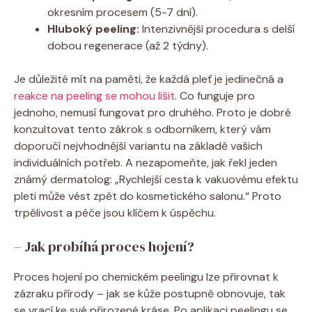
okresním procesem (5-7 dní).
Hluboký peeling:
Intenzivnější procedura s delší
dobou regenerace (až 2 týdny).
Je důležité mít na paměti, že každá pleť je jedinečná a
reakce na peeling se mohou lišit
. Co funguje pro
jednoho, nemusí fungovat pro druhého. Proto je dobré
konzultovat tento zákrok s odborníkem, který vám
doporučí nejvhodnější variantu na základě vašich
individuálních potřeb. A nezapomeňte, jak řekl jeden
známý dermatolog: „Rychlejší cesta k vakuovému efektu
pleti může vést zpět do kosmetického salonu.“ Proto
trpělivost a péče jsou klíčem k úspěchu.
– Jak probíhá proces hojení?
Proces hojení po chemickém peelingu lze přirovnat k
zázraku přírody – jak se kůže postupně obnovuje, tak
se vrací ke své přirozené kráse. Po aplikaci peelingu se