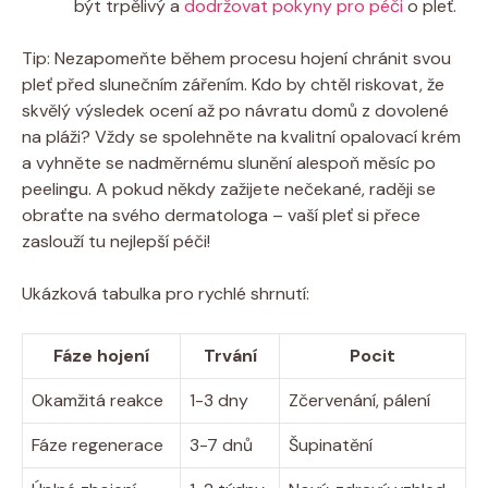
být trpělivý a
dodržovat pokyny pro péči
o pleť.
Tip: Nezapomeňte během procesu hojení chránit svou
pleť před slunečním zářením. Kdo by chtěl riskovat, že
skvělý výsledek ocení až po návratu domů z dovolené
na pláži? Vždy se spolehněte na kvalitní opalovací krém
a vyhněte se nadměrnému slunění alespoň měsíc po
peelingu. A pokud někdy zažijete nečekané, raději se
obraťte na svého dermatologa – vaší pleť si přece
zaslouží tu nejlepší péči!
Ukázková tabulka pro rychlé shrnutí:
Fáze hojení
Trvání
Pocit
Okamžitá reakce
1-3 dny
Zčervenání, pálení
Fáze regenerace
3-7 dnů
Šupinatění