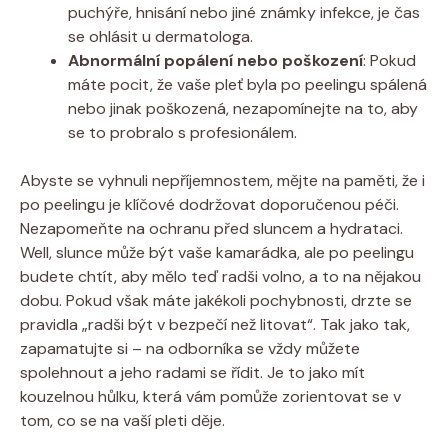
puchýře, hnisání nebo jiné známky infekce, je čas
se ohlásit u dermatologa.
Abnormální popálení nebo poškození
: Pokud
máte pocit, že vaše pleť byla po peelingu spálená
nebo jinak poškozená, nezapomínejte na to, aby
se to probralo s profesionálem.
Abyste se vyhnuli nepříjemnostem, mějte na paměti, že i
po peelingu je klíčové dodržovat doporučenou péči.
Nezapomeňte na ochranu před sluncem a hydrataci.
Well, slunce může být vaše kamarádka, ale po peelingu
budete chtít, aby mělo teď radši volno, a to na nějakou
dobu. Pokud však máte jakékoli pochybnosti, drzte se
pravidla „radši být v bezpečí než litovat“. Tak jako tak,
zapamatujte si – na odborníka se vždy můžete
spolehnout a jeho radami se řídit. Je to jako mít
kouzelnou hůlku, která vám pomůže zorientovat se v
tom, co se na vaší pleti děje.