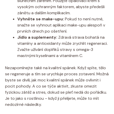
slunečním zářením. Použijte opalovací krém s
vysokým ochranným faktorem, abyste předešli
zánětu a dalším komplikacím.
Vyhněte se make-upu:
Pokud to není nutné,
snažte se vyhnout aplikaci make-upu alespoň v
prvních dnech po ošetření.
Jídlo a suplementy:
Zdravá strava bohatá na
vitamíny a antioxidanty může zrychlit regeneraci.
Zvažte užívání doplňků stravy s omega-3
mastnými kyselinami a vitamínem C.
Nezapomínejte také na kvalitní spánek. Když spíte, tělo
se regeneruje a tím se urychluje proces zotavení. Možná
byste se divili, jak moc kvalitní spánek může ovlivnit i
pocit pohody. A co se týče aktivit, zkuste omezit
fyzickou zátěž a stres, dokud se pleť nedá do pořádku.
Je to jako s rostlinou – když ji přelijete, může to mít
nedozírné následky.