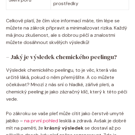
prostředky
Celkově platí, že čím více informací máte, tím lépe se
můžete na zákrok připravit a minimalizovat rizika. Každý
má jinou zkušenost, ale s dobrou péčí a znalostmi
můžete dosáhnout skvělých výsledků!
– Jaký je výsledek chemického peelingu?
Výsledek chemického peelingu, to je věc, která vás
určitě láká, pokud o něm přemýšlíte. A co můžete
očekávat? Mnozí z nás sní o hladké, zářivé pleti, a
chemický peeling je jako zázračný klíč, který k této péči
vede.
Po zákroku se vaše pleť může cítit jako čerstvě umyté
jablko –
na první pohled
lesklá a zdravá. Avšak je dobré
mít na paměti, že
krásný výsledek
se dostaví až po