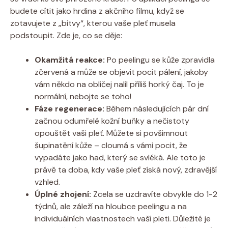
budete cítit jako hrdina z akčního filmu, když se
zotavujete z „bitvy“, kterou vaše pleť musela
podstoupit. Zde je, co se děje:
Okamžitá reakce:
Po peelingu se kůže zpravidla
zčervená a může se objevit pocit pálení, jakoby
vám někdo na obličej nalil příliš horký čaj. To je
normální, nebojte se toho!
Fáze regenerace:
Během následujících pár dní
začnou odumřelé kožní buňky a nečistoty
opouštět vaši pleť. Můžete si povšimnout
šupinatění kůže – cloumá s vámi pocit, že
vypadáte jako had, který se svléká. Ale toto je
právě ta doba, kdy vaše pleť získá nový, zdravější
vzhled.
Úplné zhojení:
Zcela se uzdravíte obvykle do 1-2
týdnů, ale záleží na hloubce peelingu a na
individuálních vlastnostech vaší pleti. Důležité je