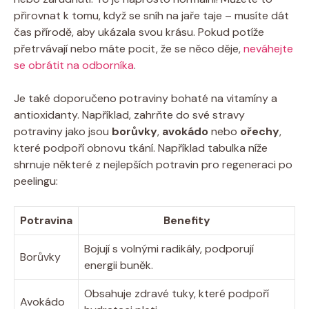
přirovnat k tomu, když se sníh na jaře taje – musíte dát
čas přírodě, aby ukázala svou krásu. Pokud potíže
přetrvávají nebo máte pocit, že se něco děje,
neváhejte
se obrátit na odborníka
.
Je také doporučeno potraviny bohaté na vitamíny a
antioxidanty. Například, zahrňte do své stravy
potraviny jako jsou
borůvky
,
avokádo
nebo
ořechy
,
které podpoří obnovu tkání. Například tabulka níže
shrnuje některé z nejlepších potravin pro regeneraci po
peelingu:
Potravina
Benefity
Bojují s volnými radikály, podporují
Borůvky
energii buněk.
Obsahuje zdravé tuky, které podpoří
Avokádo