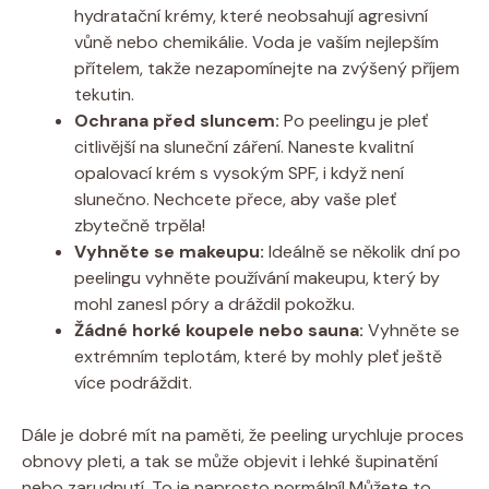
hydratační krémy, které neobsahují agresivní
vůně nebo chemikálie. Voda je vaším nejlepším
přítelem, takže nezapomínejte na zvýšený příjem
tekutin.
Ochrana před sluncem:
Po peelingu je pleť
citlivější na sluneční záření. Naneste kvalitní
opalovací krém s vysokým SPF, i když není
slunečno. Nechcete přece, aby vaše pleť
zbytečně trpěla!
Vyhněte se makeupu:
Ideálně se několik dní po
peelingu vyhněte používání makeupu, který by
mohl zanesl póry a dráždil pokožku.
Žádné horké koupele nebo sauna:
Vyhněte se
extrémním teplotám, které by mohly pleť ještě
více podráždit.
Dále je dobré mít na paměti, že peeling urychluje proces
obnovy pleti, a tak se může objevit i lehké šupinatění
nebo zarudnutí. To je naprosto normální! Můžete to