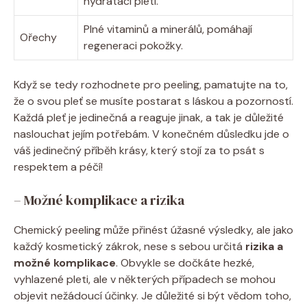
hydrataci pleti.
Plné vitaminů a minerálů, pomáhají
Ořechy
regeneraci pokožky.
Když se tedy rozhodnete pro peeling, pamatujte na to,
že o svou pleť se musíte postarat s láskou a pozorností.
Každá pleť je jedinečná a reaguje jinak, a tak je důležité
naslouchat jejím potřebám. V konečném důsledku jde o
váš jedinečný příběh krásy, který stojí za to psát s
respektem a péčí!
– Možné komplikace a rizika
Chemický peeling může přinést úžasné výsledky, ale jako
každý kosmetický zákrok, nese s sebou určitá
rizika a
možné komplikace
. Obvykle se dočkáte hezké,
vyhlazené pleti, ale v některých případech se mohou
objevit nežádoucí účinky. Je důležité si být vědom toho,