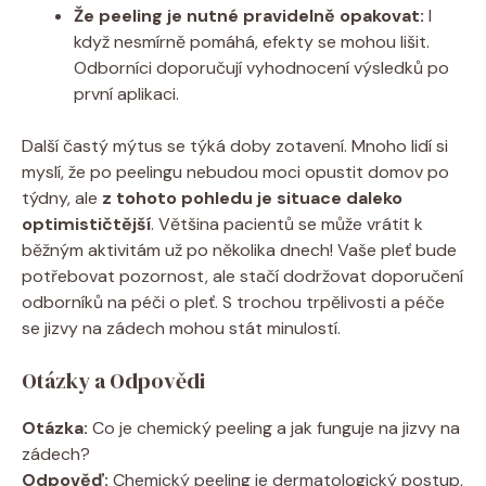
Že peeling je nutné pravidelně opakovat:
I
když nesmírně pomáhá, efekty se mohou lišit.
Odborníci doporučují vyhodnocení výsledků po
první aplikaci.
Další častý mýtus se týká doby zotavení. Mnoho lidí si
myslí, že po peelingu nebudou moci opustit domov po
týdny, ale
z tohoto pohledu je situace daleko
optimističtější
. Většina pacientů se může vrátit k
běžným aktivitám už po několika dnech! Vaše pleť bude
potřebovat pozornost, ale stačí dodržovat doporučení
odborníků na péči o pleť. S trochou trpělivosti a péče
se jizvy na zádech mohou stát minulostí.
Otázky a Odpovědi
Otázka:
Co je chemický peeling a jak funguje na jizvy na
zádech?
Odpověď:
Chemický peeling je dermatologický postup,