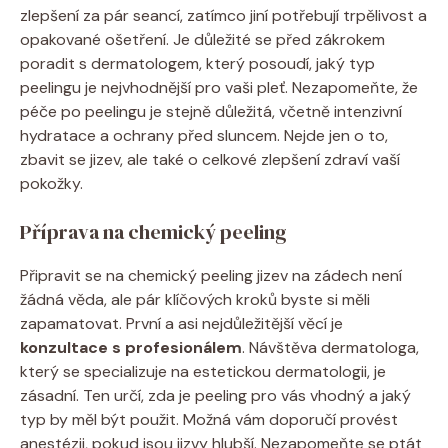
zlepšení za pár seancí, zatímco jiní potřebují trpělivost a
opakované ošetření. Je důležité se před zákrokem
poradit s dermatologem, který posoudí, jaký typ
peelingu je nejvhodnější pro vaši pleť. Nezapomeňte, že
péče po peelingu je stejně důležitá, včetně intenzivní
hydratace a ochrany před sluncem. Nejde jen o to,
zbavit se jizev, ale také o celkové zlepšení zdraví vaší
pokožky.
Příprava na chemický peeling
Připravit se na chemický peeling jizev na zádech není
žádná věda, ale pár klíčových kroků byste si měli
zapamatovat. První a asi nejdůležitější věcí je
konzultace s profesionálem
. Návštěva dermatologa,
který se specializuje na estetickou dermatologii, je
zásadní. Ten určí, zda je peeling pro vás vhodný a jaký
typ by měl být použit. Možná vám doporučí provést
anestézii, pokud jsou jizvy hlubší. Nezapomeňte se ptát