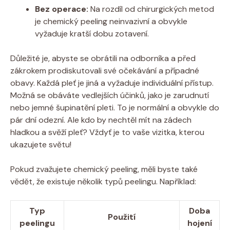
Bez operace:
Na rozdíl od chirurgických metod
je chemický peeling neinvazivní a obvykle
vyžaduje kratší dobu zotavení.
Důležité je, abyste se obrátili na odborníka a před
zákrokem prodiskutovali své očekávání a případné
obavy. Každá pleť je jiná a vyžaduje individuální přístup.
Možná se obáváte vedlejších účinků, jako je zarudnutí
nebo jemné šupinatění pleti. To je normální a obvykle do
pár dní odezní. Ale kdo by nechtěl mít na zádech
hladkou a svěží pleť? Vždyť je to vaše vizitka, kterou
ukazujete světu!
Pokud zvažujete chemický peeling, měli byste také
vědět, že existuje několik typů peelingu. Například:
Typ
Doba
Použití
peelingu
hojení