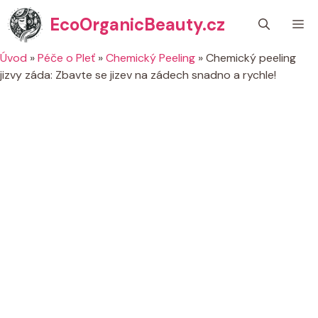
Přeskočit
EcoOrganicBeauty.cz
M
na
obsah
Úvod
»
Péče o Pleť
»
Chemický Peeling
»
Chemický peeling
jizvy záda: Zbavte se jizev na zádech snadno a rychle!