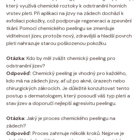
který využívá chemické roztoky k odstranění horních
vrstev pleti. Při aplikaci na jizvy na zádech dochází k
exfoliaci pokožky, což podporuje regeneraci a zpevnění
tkání. Pomocí chemického peelingu se zmenšuje
viditelnost jizev, protože nový, zdravější a hladší povrch
pleti nahrazuje starou poškozenou pokožku.
Otázka:
Kdo by měl zvážit chemický peeling pro
odstranění jizev?
Odpověď:
Chemický peeling je vhodný pro každého,
kdo má na zádech jizvy, ať už po akné, úrazech nebo
chirurgických zákrocích. Je důležité konzultovat tento
postup s dermatologem, který posoudí váš typ pleti a
stav jizev a doporučí nejlepší agresivitu peelingu.
Otázka:
Jaký je proces chemického peelingu na
zádech?
Odpověď:
Proces zahrnuje několik kroků. Nejprve je