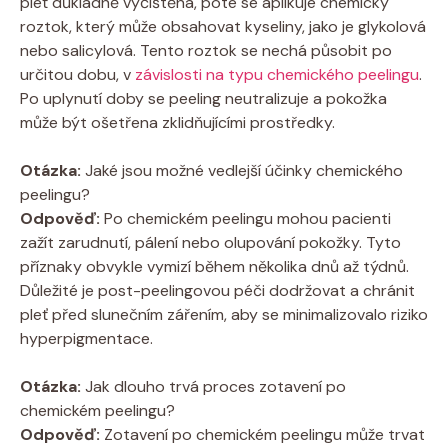
pleť důkladně vyčištěna, poté se aplikuje chemický
roztok, který může obsahovat kyseliny, jako je glykolová
nebo salicylová. Tento roztok se nechá působit po
určitou dobu, v
závislosti na typu chemického peelingu
.
Po uplynutí doby se peeling neutralizuje a pokožka
může být ošetřena zklidňujícími prostředky.
Otázka:
Jaké jsou možné vedlejší účinky chemického
peelingu?
Odpověď:
Po chemickém peelingu mohou pacienti
zažít zarudnutí, pálení nebo olupování pokožky. Tyto
příznaky obvykle vymizí během několika dnů až týdnů.
Důležité je post-peelingovou péči dodržovat a chránit
pleť před slunečním zářením, aby se minimalizovalo riziko
hyperpigmentace.
Otázka:
Jak dlouho trvá proces zotavení po
chemickém peelingu?
Odpověď:
Zotavení po chemickém peelingu může trvat