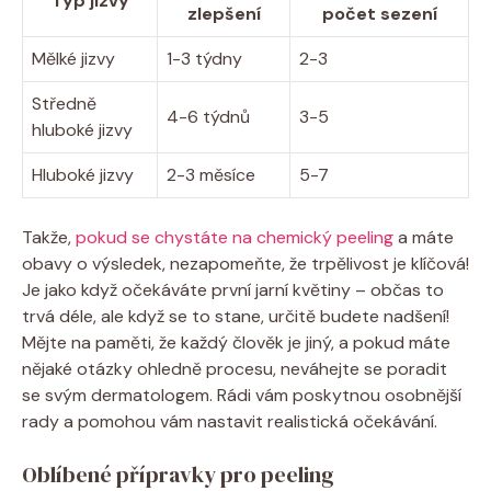
Typ jizvy
zlepšení
počet sezení
Mělké jizvy
1-3 týdny
2-3
Středně
4-6 týdnů
3-5
hluboké jizvy
Hluboké jizvy
2-3 měsíce
5-7
Takže,
pokud se chystáte na chemický peeling
a máte
obavy o výsledek, nezapomeňte, že trpělivost je klíčová!
Je jako když očekáváte první jarní květiny – občas to
trvá déle, ale když se to stane, určitě budete nadšení!
Mějte na paměti, že každý člověk je jiný, a pokud máte
nějaké otázky ohledně procesu, neváhejte se poradit
se svým dermatologem. Rádi vám poskytnou osobnější
rady a pomohou vám nastavit realistická očekávání.
Oblíbené přípravky pro peeling