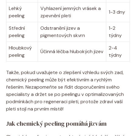
Lehký
Vyhlazení jemných vrásek a
1-3 dny
peeling
zpevnění pleti
Střední
Odstranění jizev a
1-2
peeling
pigmentových skvrn
týdny
Hloubkový
2-4
Účinná léčba hlubokých jizev
peeling
týdny
Takže, pokud uvažujete o zlepšení vzhledu svých zad,
chemický peeling může být efektivním a rychlým
řešením. Nezapomeňte se řídit doporučeními svého
specialisty a držet se po peelingu v optimalizovaných
podmínkách pro regeneraci pleti, protože zdraví vaší
pleti stojí na prvním místě!
Jak chemický peeling pomáhá jizvám