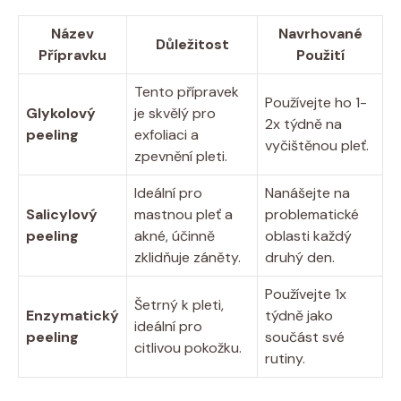
Název
Navrhované
Důležitost
Přípravku
Použití
Tento přípravek
Používejte ho 1-
Glykolový
je skvělý pro
2x týdně na
peeling
exfoliaci a
vyčištěnou pleť.
zpevnění pleti.
Ideální pro
Nanášejte na
Salicylový
mastnou pleť a
problematické
peeling
akné, účinně
oblasti každý
zklidňuje záněty.
druhý den.
Používejte 1x
Šetrný k pleti,
Enzymatický
týdně jako
ideální pro
peeling
součást své
citlivou pokožku.
rutiny.