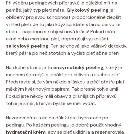
Při výběru peelingových přípravků je důležité mít na
paměti, jaký typ pleti máte.
Glykolový peeling
je
oblíbený pro svou schopnost proporcionálně zlepšit
vzhled pleti. Je to jako když sundáte starou barvu ze
stolu – najednou se objeví nová krása! Pokud máte
akné nebo mastnou pleť, doporučuji vyzkoušet
salicylový peeling
. Ten se chová jako vášnivý detektiv,
který pátrá po nečistotách a vyčistí pleť až na dřeň.
Na druhé straně je tu
enzymatický peeling
, který je
mnohem šetrnější a ideální pro citlivou a suchou pleť.
Představte si, že vám někdo s láskou a péčí přetře pleť
měkkým květinovým papírem. Tak přesně tohle umí!
Pokud jste někdy měli obavy z drsnějších přípravků,
tohle je směr, kterým byste se měli vydat.
Nezapomeňte také na důležitost hydratace po
peelingu. Po každém peelingu je dobré použít vhodný
hydratační krém
, aby se pleť uklidnila a regenerovala.