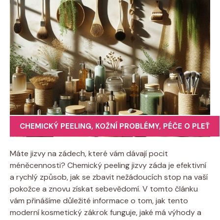
CHEMICKÝ PEELING
,
KOŽNÍ PROBLÉMY
,
PÉČE O PLEŤ
Máte jizvy na zádech, které vám dávají pocit
méněcennosti? Chemický peeling jizvy záda je efektivní
a rychlý způsob, jak se zbavit nežádoucích stop na vaší
pokožce a znovu získat sebevědomí. V tomto článku
vám přinášíme důležité informace o tom, jak tento
moderní kosmetický zákrok funguje, jaké má výhody a