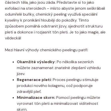
částech těla, jako jsou záda. Představte si to jako
exfoliaci na steroidech – místo abyste jenom seškrábali
odumřelé buňky, chemický peeling využívá speciální
kyseliny k pronikání hlouběji do pokožky. Tímto
způsobem pomáhá odstranit jizvy, sjednotit strukturu
pleti a dokonce i rozjasnit tón pleti. Je to jako magie, ale
vědecká!
Mezi hlavní výhody chemického peelingu patří:
Okamžité výsledky:
Po několika sezeních
můžete zaznamenat znatelné zlepšení vzhledu
jizev.
Regenerace pleti:
Proces peelingu stimuluje
produkci nového kolagenu, což podporuje
zdravější pleť.
Minimalizace skvrn:
Pomocí peelingu můžete
vyrovnat tón pleti a minimalizovat viditelnost
skvrn.