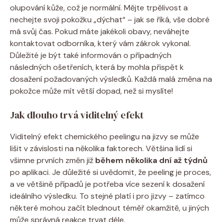
olupování kůže, což je normální. Mějte trpělivost a
nechejte svoji pokožku „dýchat“ – jak se říká, vše dobré
má svůj čas. Pokud máte jakékoli obavy, neváhejte
kontaktovat odborníka, který vám zákrok vykonal.
Důležité je být také informován o případných
následných ošetřeních, která by mohla přispět k
dosažení požadovaných výsledků. Každá malá změna na
pokožce může mít větší dopad, než si myslíte!
Jak dlouho trvá viditelný efekt
Viditelný efekt chemického peelingu na jizvy se může
lišit v závislosti na několika faktorech. Většina lidí si
všimne prvních změn již
během několika dní až týdnů
po aplikaci. Je důležité si uvědomit, že peeling je proces,
a ve většině případů je potřeba více sezení k dosažení
ideálního výsledku. To stejné platí i pro jizvy – zatímco
některé mohou začít blednout téměř okamžitě, u jiných
může správná reakce trvat déle.