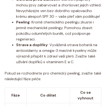
mohou jizvy zabarvovat a zhoršovat jejich vzhled.
Nevycházejte ven bez dobrého opalovacího
krému alespoň SPF 30 – vaše pleť vám poděkuje!
Peeling
: Kromě chemického peelingu zkuste i
jemné mechanické peelingy. Pomohou zbavit
pokožku odumřelých buněk, což podporuje
regeneraci.
Strava a doplňky
: Vyvážená strava bohatá na
antioxidanty a omega-3 mastné kyseliny může
výrazně přispět k zdraví vaší pleti. Zvažte také
užívání doplňků s vitaminem E a C.
Pokud se rozhodnete pro chemický peeling, zvažte také
následující fáze péče:
Co se
Fáze
Co dělat
vyhnout