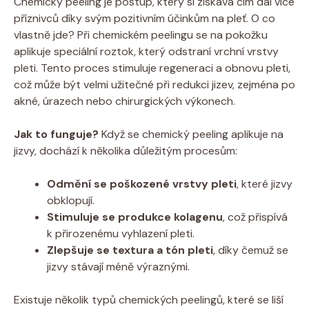
Chemický peeling je postup, který si získává čím dál více
příznivců díky svým pozitivním účinkům na pleť. O co
vlastně jde? Při chemickém peelingu se na pokožku
aplikuje speciální roztok, který odstraní vrchní vrstvy
pleti. Tento proces stimuluje regeneraci a obnovu pleti,
což může být velmi užitečné při redukci jizev, zejména po
akné, úrazech nebo chirurgických výkonech.
Jak to funguje?
Když se chemický peeling aplikuje na
jizvy, dochází k několika důležitým procesům:
Odmění se poškozené vrstvy pleti
, které jizvy
obklopují.
Stimuluje se produkce kolagenu
, což přispívá
k přirozenému vyhlazení pleti.
Zlepšuje se textura a tón pleti
, díky čemuž se
jizvy stávají méně výraznými.
Existuje několik typů chemických peelingů, které se liší