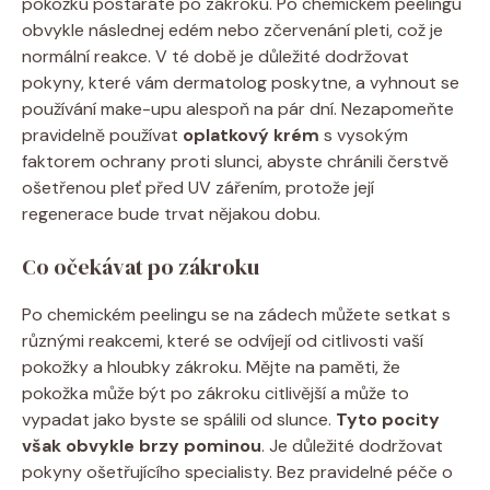
pokožku postaráte po zákroku. Po chemickém peelingu
obvykle následnej edém nebo zčervenání pleti, což je
normální reakce. V té době je důležité dodržovat
pokyny, které vám dermatolog poskytne, a vyhnout se
používání make-upu alespoň na pár dní. Nezapomeňte
pravidelně používat
oplatkový krém
s vysokým
faktorem ochrany proti slunci, abyste chránili čerstvě
ošetřenou pleť před UV zářením, protože její
regenerace bude trvat nějakou dobu.
Co očekávat po zákroku
Po chemickém peelingu se na zádech můžete setkat s
různými reakcemi, které se odvíjejí od citlivosti vaší
pokožky a hloubky zákroku. Mějte na paměti, že
pokožka může být po zákroku citlivější a může to
vypadat jako byste se spálili od slunce.
Tyto pocity
však obvykle brzy pominou
. Je důležité dodržovat
pokyny ošetřujícího specialisty. Bez pravidelné péče o