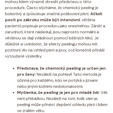
mohou lidem výrazně zkreslit představu o této
proceduře. Často slýcháme, že chemický peeling je
bolestivý a způsobuje značné poškození pleti.
Ačkoli
pocit po zákroku může být intenzivní
, většina
pacientů popisuje proceduru jako snesitelnou. Zánět a
zarudnutí, které následují, jsou naprosto normální a
většinou se dají zvládnout pomocí běžných léků. Je
důležité si uvědomit, že efekty peelingu mohou mít
pozitivní vliv na vzhled pleti a jizvy, což konečně přináší
vytoužené výsledky.
Představa, že chemický peeling je určen jen
pro ženy:
Nezáleží na pohlaví! Tato metoda je
účinná pro každého, kdo se potýká s jizvami
nebo jinými kožními nedokonalostmi.
Myšlenka, že peeling je jen pro mladé lidi:
Věk
není překážkou. Nezáleží na tom, kolik vám je,
peeling může přinést zlepšení vzhledu pleti i lidem
ve zralém věku.