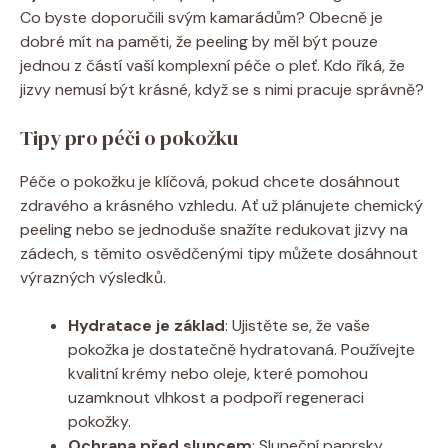
Co byste doporučili svým kamarádům? Obecně je
dobré mít na paměti, že peeling by měl být pouze
jednou z částí vaší komplexní péče o pleť. Kdo říká, že
jizvy nemusí být krásné, když se s nimi pracuje správně?
Tipy pro péči o pokožku
Péče o pokožku je klíčová, pokud chcete dosáhnout
zdravého a krásného vzhledu. Ať už plánujete chemický
peeling nebo se jednoduše snažíte redukovat jizvy na
zádech, s těmito osvědčenými tipy můžete dosáhnout
výrazných výsledků.
Hydratace je základ
: Ujistěte se, že vaše
pokožka je dostatečně hydratovaná. Používejte
kvalitní krémy nebo oleje, které pomohou
uzamknout vlhkost a podpoří regeneraci
pokožky.
Ochrana před sluncem
: Sluneční paprsky