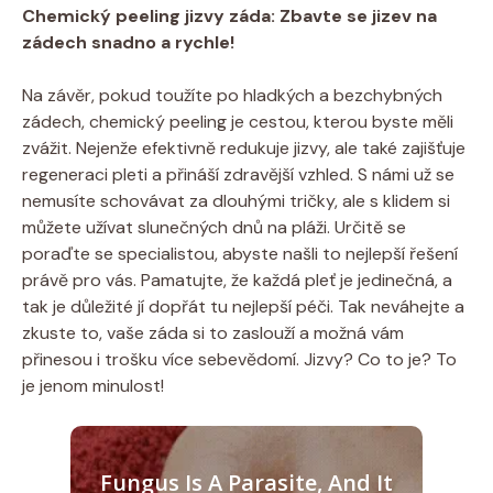
Chemický peeling jizvy záda: Zbavte se jizev na
zádech snadno a rychle!
Na závěr, pokud toužíte po hladkých a bezchybných
zádech, chemický peeling je cestou, kterou byste měli
zvážit. Nejenže efektivně redukuje jizvy, ale také zajišťuje
regeneraci pleti a přináší zdravější vzhled. S námi už se
nemusíte schovávat za dlouhými tričky, ale s klidem si
můžete užívat slunečných dnů na pláži. Určitě se
poraďte se specialistou, abyste našli to nejlepší řešení
právě pro vás. Pamatujte, že každá pleť je jedinečná, a
tak je důležité jí dopřát tu nejlepší péči. Tak neváhejte a
zkuste to, vaše záda si to zaslouží a možná vám
přinesou i trošku více sebevědomí. Jizvy? Co to je? To
je jenom minulost!
Fungus Is A Parasite, And It