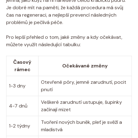
jemná, jako když na ni nanesete celou krabičku pudru.
Je dobré mít na paměti, že každá procedura má svůj
čas na regeneraci, a nejlepší prevencí následných
problémů je pečlivá péče.
Pro lepší přehled o tom, jaké změny a kdy očekávat,
můžete využít následující tabulku:
Časový
Očekávané změny
rámec
Otevřené póry, jemné zarudnutí, pocit
1-3 dny
pnutí
Veškeré zarudnutí ustupuje, šupinky
4-7 dnů
začínají mizet
Tvoření nových buněk, pleť je svěží a
1-2 týdny
mladistvá