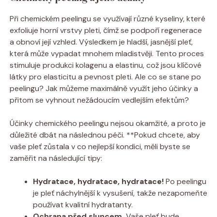
Při chemickém peelingu se využívají různé kyseliny, které
exfoliuje horní vrstvy pleti, čímž se podpoří regenerace
a obnoví její vzhled. Výsledkem je hladší, jasnější pleť,
která může vypadat mnohem mladistvěji. Tento proces
stimuluje produkci kolagenu a elastinu, což jsou klíčové
látky pro elasticitu a pevnost pleti. Ale co se stane po
peelingu? Jak můžeme maximálně využít jeho účinky a
přitom se vyhnout nežádoucím vedlejším efektům?
Účinky chemického peelingu nejsou okamžité, a proto je
důležité dbát na následnou péči. **Pokud chcete, aby
vaše pleť zůstala v co nejlepší kondici, měli byste se
zaměřit na následující tipy:
Hydratace, hydratace, hydratace!
Po peelingu
je pleť náchylnější k vysušení, takže nezapomeňte
používat kvalitní hydratanty.
Ochrana před sluncem.
Vaše pleť bude