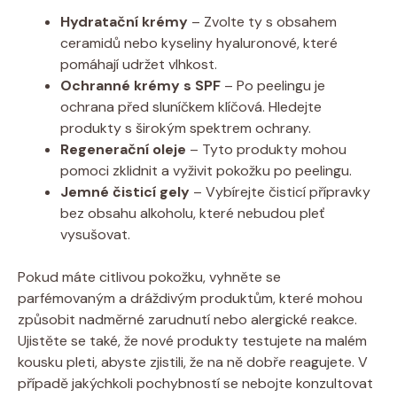
Hydratační krémy
– Zvolte ty s obsahem
ceramidů nebo kyseliny hyaluronové, které
pomáhají udržet vlhkost.
Ochranné krémy s SPF
– Po peelingu je
ochrana před sluníčkem klíčová. Hledejte
produkty s širokým spektrem ochrany.
Regenerační oleje
– Tyto produkty mohou
pomoci zklidnit a vyživit pokožku po peelingu.
Jemné čisticí gely
– Vybírejte čisticí přípravky
bez obsahu alkoholu, které nebudou pleť
vysušovat.
Pokud máte citlivou pokožku, vyhněte se
parfémovaným a dráždivým produktům, které mohou
způsobit nadměrné zarudnutí nebo alergické reakce.
Ujistěte se také, že nové produkty testujete na malém
kousku pleti, abyste zjistili, že na ně dobře reagujete. V
případě jakýchkoli pochybností se nebojte konzultovat