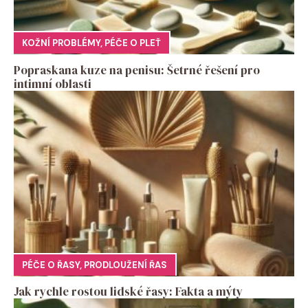
KOŽNÍ PROBLÉMY
,
PÉČE O PLEŤ
Popraskana kuze na penisu: Šetrné řešení pro
intimní oblasti
PÉČE O ŘASY
,
PRODLOUŽENÍ ŘAS
Jak rychle rostou lidské řasy: Fakta a mýty