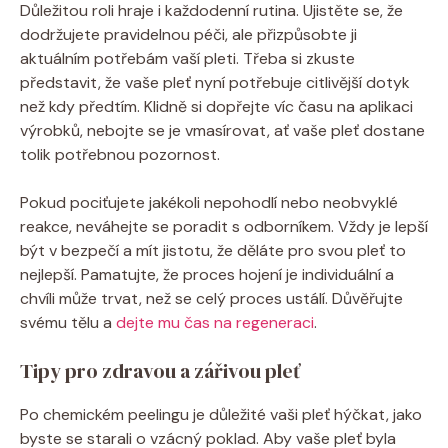
Důležitou roli hraje i každodenní rutina. Ujistěte se, že
dodržujete pravidelnou péči, ale přizpůsobte ji
aktuálním potřebám vaší pleti. Třeba si zkuste
představit, že vaše pleť nyní potřebuje citlivější dotyk
než kdy předtím. Klidně si dopřejte víc času na aplikaci
výrobků, nebojte se je vmasírovat, ať vaše pleť dostane
tolik potřebnou pozornost.
Pokud pociťujete jakékoli nepohodlí nebo neobvyklé
reakce, neváhejte se poradit s odborníkem. Vždy je lepší
být v bezpečí a mít jistotu, že děláte pro svou pleť to
nejlepší. Pamatujte, že proces hojení je individuální a
chvíli může trvat, než se celý proces ustálí. Důvěřujte
svému tělu a
dejte mu čas na regeneraci
.
Tipy pro zdravou a zářivou pleť
Po chemickém peelingu je důležité vaši pleť hýčkat, jako
byste se starali o vzácný poklad. Aby vaše pleť byla