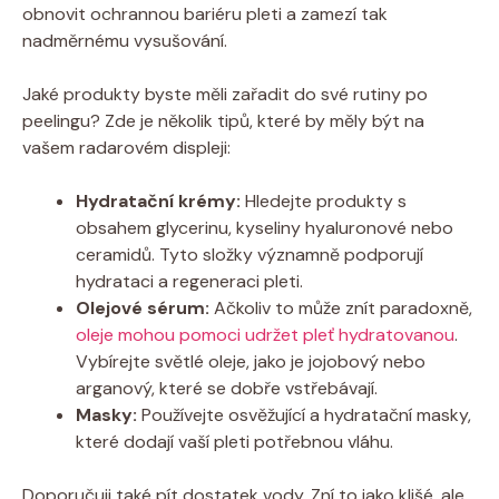
obnovit ochrannou bariéru pleti a zamezí tak
nadměrnému vysušování.
Jaké produkty byste měli zařadit do své rutiny po
peelingu? Zde je několik tipů, které by měly být na
vašem radarovém displeji:
Hydratační krémy:
Hledejte produkty s
obsahem glycerinu, kyseliny hyaluronové nebo
ceramidů. Tyto složky významně podporují
hydrataci a regeneraci pleti.
Olejové sérum:
Ačkoliv to může znít paradoxně,
oleje mohou pomoci udržet pleť hydratovanou
.
Vybírejte světlé oleje, jako je jojobový nebo
arganový, které se dobře vstřebávají.
Masky:
Používejte osvěžující a hydratační masky,
které dodají vaší pleti potřebnou vláhu.
Doporučuji také pít dostatek vody. Zní to jako klišé, ale