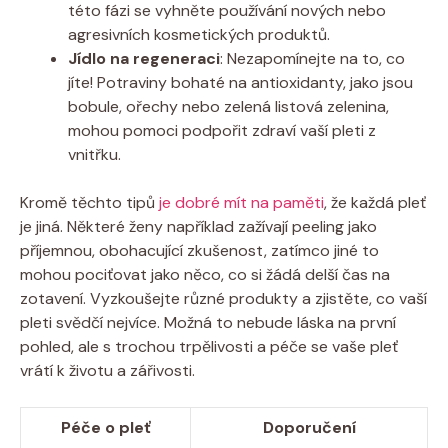
této fázi se vyhněte používání nových nebo
agresivních kosmetických produktů.
Jídlo na regeneraci
: Nezapomínejte na to, co
jíte! Potraviny bohaté na antioxidanty, jako jsou
bobule, ořechy nebo zelená listová zelenina,
mohou pomoci podpořit zdraví vaší pleti z
vnitřku.
Kromě těchto tipů
je dobré mít na paměti
, že každá pleť
je jiná. Některé ženy například zažívají peeling jako
příjemnou, obohacující zkušenost, zatímco jiné to
mohou pociťovat jako něco, co si žádá delší čas na
zotavení. Vyzkoušejte různé produkty a zjistěte, co vaší
pleti svědčí nejvíce. Možná to nebude láska na první
pohled, ale s trochou trpělivosti a péče se vaše pleť
vrátí k životu a zářivosti.
Péče o pleť
Doporučení