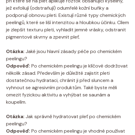
při které se na pleť aplikuje roztok obsahující kyseliny,
jež exfoliují (odstraňují) odumřelé kožní buňky a
podporují obnovu pleti. Existují různé typy chemických
peelingů, které se liší intenzitou a hloubkou účinku. Cílem
je zlepšit texturu pleti, vyhladit jemné vrásky, odstranit
pigmentové skvrny a zpevnit pleť.
Otázka:
Jaké jsou hlavní zásady péče po chemickém
peelingu?
Odpověď:
Po chemickém peelingu je klíčové dodržovat
několik zásad. Především je důležité zajistit pleti
dostatečnou hydrataci, chránit ji před sluncem a
vyhnout se agresivním produktům. Také byste měli
omezit fyzickou aktivitu a vyhýbat se saunám a
koupelím.
Otázka:
Jak správně hydratovat pleť po chemickém
peelingu?
Odpověď:
Po chemickém peelingu je vhodné používat