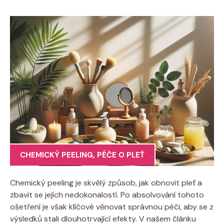
CHEMICKÝ PEELING
,
PÉČE O PLEŤ
Chemický peeling je skvělý způsob, jak obnovit pleť a
zbavit se jejích nedokonalostí. Po absolvování tohoto
ošetření je však klíčové věnovat správnou péči, aby se z
výsledků stali dlouhotrvající efekty. V našem článku