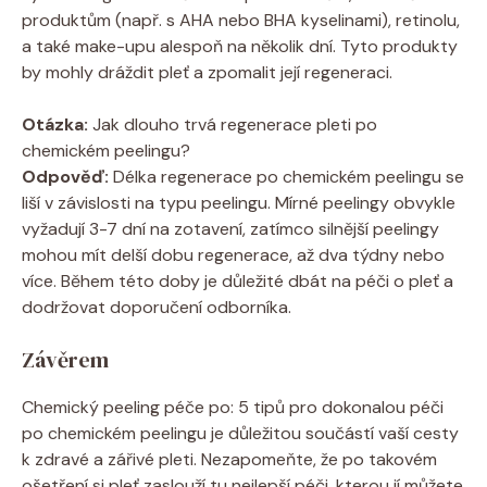
produktům (např. s AHA nebo BHA kyselinami), retinolu,
a také make-upu alespoň na několik dní. Tyto produkty
by mohly dráždit pleť a zpomalit její regeneraci.
Otázka:
Jak dlouho trvá regenerace pleti po
chemickém peelingu?
Odpověď:
Délka regenerace po chemickém peelingu se
liší v závislosti na typu peelingu. Mírné peelingy obvykle
vyžadují 3-7 dní na zotavení, zatímco silnější peelingy
mohou mít delší dobu regenerace, až dva týdny nebo
více. Během této doby je důležité dbát na péči o pleť a
dodržovat doporučení odborníka.
Závěrem
Chemický peeling péče po: 5 tipů pro dokonalou péči
po chemickém peelingu je důležitou součástí vaší cesty
k zdravé a zářivé pleti. Nezapomeňte, že po takovém
ošetření si pleť zaslouží tu nejlepší péči, kterou jí můžete