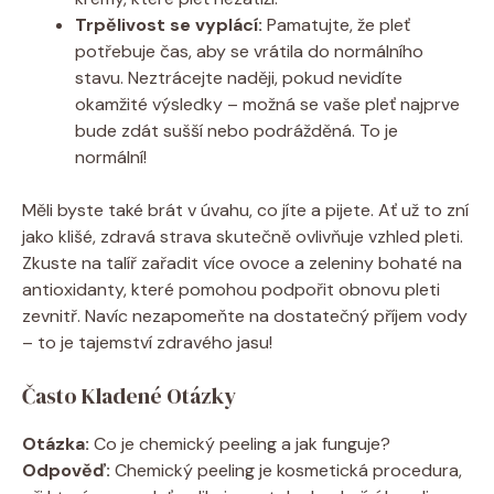
Trpělivost se vyplácí:
Pamatujte, že pleť
potřebuje čas, aby se vrátila do normálního
stavu. Neztrácejte naději, pokud nevidíte
okamžité výsledky – možná se vaše pleť najprve
bude zdát sušší nebo podrážděná. To je
normální!
Měli byste také brát v úvahu, co jíte a pijete. Ať už to zní
jako klišé, zdravá strava skutečně ovlivňuje vzhled pleti.
Zkuste na talíř zařadit více ovoce a zeleniny bohaté na
antioxidanty, které pomohou podpořit obnovu pleti
zevnitř. Navíc nezapomeňte na dostatečný příjem vody
– to je tajemství zdravého jasu!
Často Kladené Otázky
Otázka:
Co je chemický peeling a jak funguje?
Odpověď:
Chemický peeling je kosmetická procedura,