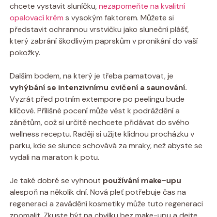
chcete vystavit sluníčku,
nezapomeňte na kvalitní
opalovací krém
s vysokým faktorem. Můžete si
představit ochrannou vrstvičku jako sluneční plášť,
který zabrání škodlivým paprskům v pronikání do vaší
pokožky.
Dalším bodem, na který je třeba pamatovat, je
vyhýbání se intenzivnímu cvičení a saunování.
Vyzrát před potním extempore po peelingu bude
klíčové. Přílišné pocení může vést k podráždění a
zánětům, což si určitě nechcete přidávat do svého
wellness receptu. Raději si užijte klidnou procházku v
parku, kde se slunce schovává za mraky, než abyste se
vydali na maraton k potu.
Je také dobré se vyhnout
používání make-upu
alespoň na několik dní. Nová pleť potřebuje čas na
regeneraci a zavádění kosmetiky může tuto regeneraci
zpomalit. Zkuste být na chvilku bez make-upu a dejte