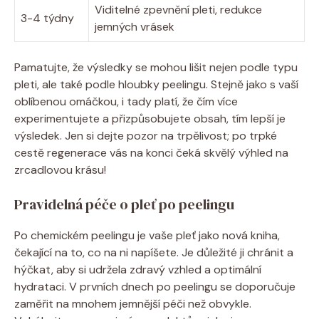
Viditelné zpevnění pleti, redukce
3-4 týdny
jemných vrásek
Pamatujte, že výsledky se mohou lišit nejen podle typu
pleti, ale také podle hloubky peelingu. Stejně jako s vaší
oblíbenou omáčkou, i tady platí, že čím více
experimentujete a přizpůsobujete obsah, tím lepší je
výsledek. Jen si dejte pozor na trpělivost; po trpké
cestě regenerace vás na konci čeká skvělý výhled na
zrcadlovou krásu!
Pravidelná péče o pleť po peelingu
Po chemickém peelingu je vaše pleť jako nová kniha,
čekající na to, co na ni napíšete. Je důležité ji chránit a
hýčkat, aby si udržela zdravý vzhled a optimální
hydrataci. V prvních dnech po peelingu se doporučuje
zaměřit na mnohem jemnější péči než obvykle.