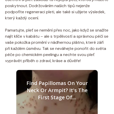
poskytnout. Dodržováním našich tipů nejenže
podpoříte regeneraci pleti, ale také si užijete výsledek,
který každý ocení.
Pamatujte, pleť se nemění přes noc, jako když se snažíte
najít klíče v kabátu – ale s trpělivostí a správnou péčí se
vaše pokožka promění v nádhernou plátno, které září
při každém úsměvu. Tak se neváhejte ponořit do světa
péče po chemickém peelingu a nechte svou pleť
vyprávět příběh o zdraví, kráse a důvěře!
Find Papillomas On Your
Neck Or Armpit? It's The
First Stage Of...