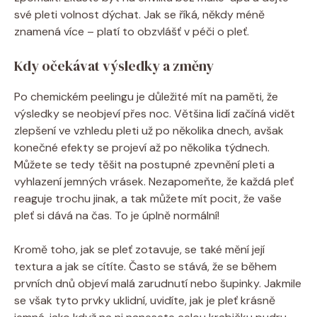
své pleti volnost dýchat. Jak se říká, někdy méně
znamená více – platí to obzvlášť v péči o pleť.
Kdy očekávat výsledky a změny
Po chemickém peelingu je důležité mít na paměti, že
výsledky se neobjeví přes noc. Většina lidí začíná vidět
zlepšení ve vzhledu pleti už po několika dnech, avšak
konečné efekty se projeví až po několika týdnech.
Můžete se tedy těšit na postupné zpevnění pleti a
vyhlazení jemných vrásek. Nezapomeňte, že každá pleť
reaguje trochu jinak, a tak můžete mít pocit, že vaše
pleť si dává na čas. To je úplně normální!
Kromě toho, jak se pleť zotavuje, se také mění její
textura a jak se cítíte. Často se stává, že se během
prvních dnů objeví malá zarudnutí nebo šupinky. Jakmile
se však tyto prvky uklidní, uvidíte, jak je pleť krásně