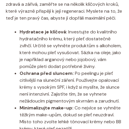
zdravá a zářivá, zaměřte se na několik klíčových kroků,
které výrazně přispějí k její regeneraci. Myslete na to, že
teď je ten pravý čas, abyste jí dopřáli maximální péči.
Hydratace je klíčová:
Investujte do kvalitního
hydratačního krému, který pleť dostatečně
zvlhčí. Určitě se vyhněte produktům s alkoholem,
které mohou pleť vysušovat. Sázka na oleje, jako
je například arganový nebo jojobový, vám
pomůže pleti dodat potřebné živiny.
Ochrana před sluncem:
Po peelingu je pleť
citlivější na sluneční záření. Používejte opalovací
krémy s vysokým SPF, i když si myslíte, že slunce
není intenzivní. Zajistíte tím, že se vyhnete
nežádoucím pigmentovým skvrnám a zarudnutí.
Minimalizujte make-up:
Co nejvíce se vyhněte
těžkým make-upům, dokud se pleť neuzdraví.
Místo toho zvolte lehké tónovací krémy nebo BB
krémy, které pleť nezatíží.