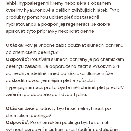
lehké, hypoalergenní krémy nebo séra s obsahem
kyseliny hyaluronové a dalších zvlhčujících látek. Tyto
produkty pomohou udržet pleť dostatečně
hydratovanou a podpoří její regeneraci. Je dobré
aplikovat tyto přípravky několikrát denně.
Otázka:
Kdy je vhodné začít používat sluneční ochranu
po chemickém peelingu?
Odpověď:
Používání sluneční ochrany je po chemickém
peelingu zásadní. Je doporučeno začít s vysokým SPF
co nejdříve, ideálně ihned po zákroku. Slunce může
poškodit novou, jemnějším pleť a způsobit
hyperpigmentaci, proto byste měli chránit pleť před UV
zářením po dobu alespoň dvou týdnu.
Otázka:
Jaké produkty byste se měli vyhnout po
chemickém peelingu?
Odpověď:
Po chemickém peelingu byste se měli
vyhnout agresivním čisticím prostředkům, exfoliačním