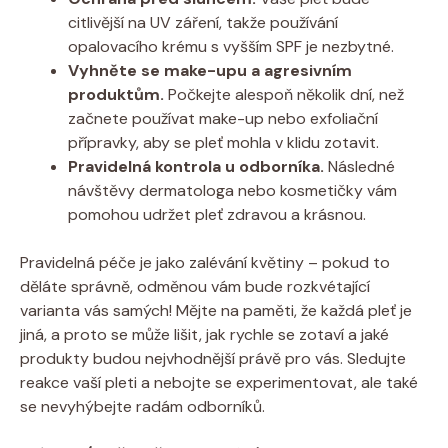
citlivější na UV záření, takže používání
opalovacího krému s vyšším SPF je nezbytné.
Vyhněte se make-upu a agresivním
produktům.
Počkejte alespoň několik dní, než
začnete používat make-up nebo exfoliační
přípravky, aby se pleť mohla v klidu zotavit.
Pravidelná kontrola u odborníka.
Následné
návštěvy dermatologa nebo kosmetičky vám
pomohou udržet pleť zdravou a krásnou.
Pravidelná péče je jako zalévání květiny – pokud to
děláte správně, odměnou vám bude rozkvétající
varianta vás samých! Mějte na paměti, že každá pleť je
jiná, a proto se může lišit, jak rychle se zotaví a jaké
produkty budou nejvhodnější právě pro vás. Sledujte
reakce vaší pleti a nebojte se experimentovat, ale také
se nevyhýbejte radám odborníků.