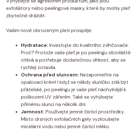
Vyhýbejte se agresivním produktům, jako jsou
exfoliátory nebo peelingové masky, které by mohly pleť
zbytečně dráždit.
Vašim nově obrozeným pleti prospěje:
Hydratace:
Investujte do kvalitního zvlhčovače.
Proč? Protože vaše pleť je po peelingu obzvláště
citlivá a potřebuje dodatečnou vlhkost, aby se
rychleji zotavila.
Ochrana před sluncem:
Nezapomeňte na
opalovací krém! I když se někdy sluníčko zdá být
přátelské, po peelingu je vaše pleť náchylnější k
poškození UV zářením. Také se vyhýbejte
přímému slunci na několik dní.
Jemnost:
Používejte jemné čisticí prostředky.
Místo drsných exfoliačních gely vyzkoušejte
micelární vodu nebo jemné čisticí mléko.