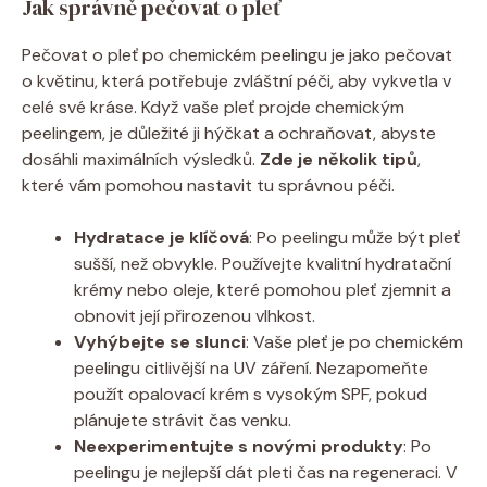
Jak správně pečovat o pleť
Pečovat o pleť po chemickém peelingu je jako pečovat
o květinu, která potřebuje zvláštní péči, aby vykvetla v
celé své kráse. Když vaše pleť projde chemickým
peelingem, je důležité ji hýčkat a ochraňovat, abyste
dosáhli maximálních výsledků.
Zde je několik tipů
,
které vám pomohou nastavit tu správnou péči.
Hydratace je klíčová
: Po peelingu může být pleť
sušší, než obvykle. Používejte kvalitní hydratační
krémy nebo oleje, které pomohou pleť zjemnit a
obnovit její přirozenou vlhkost.
Vyhýbejte se slunci
: Vaše pleť je po chemickém
peelingu citlivější na UV záření. Nezapomeňte
použít opalovací krém s vysokým SPF, pokud
plánujete strávit čas venku.
Neexperimentujte s novými produkty
: Po
peelingu je nejlepší dát pleti čas na regeneraci. V