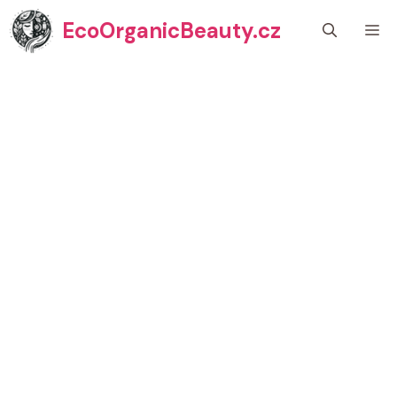
Přeskočit
EcoOrganicBeauty.cz
M
na
obsah