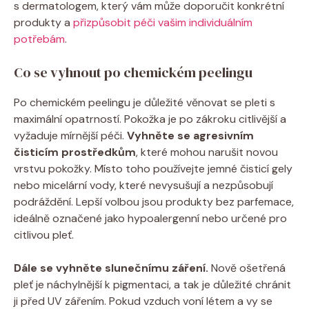
s dermatologem, který vám může doporučit konkrétní
produkty a
přizpůsobit péči vašim individuálním
potřebám
.
Co se vyhnout po chemickém peelingu
Po chemickém peelingu je důležité věnovat se pleti s
maximální opatrností. Pokožka je po zákroku citlivější a
vyžaduje mírnější péči.
Vyhněte se agresivním
čisticím prostředkům
, které mohou narušit novou
vrstvu pokožky. Místo toho používejte jemné čisticí gely
nebo micelární vody, které nevysušují a nezpůsobují
podráždění. Lepší volbou jsou produkty bez parfemace,
ideálně označené jako hypoalergenní nebo určené pro
citlivou pleť.
Dále se vyhněte slunečnímu záření.
Nově ošetřená
pleť je náchylnější k pigmentaci, a tak je důležité chránit
ji před UV zářením. Pokud vzduch voní létem a vy se