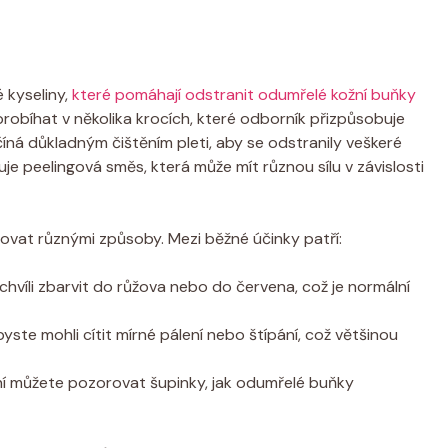
 kyseliny,
které pomáhají odstranit odumřelé kožní buňky
 probíhat v několika krocích, které odborník přizpůsobuje
číná důkladným čištěním pleti, aby se odstranily veškeré
je peelingová směs, která může mít různou sílu v závislosti
govat různými způsoby. Mezi běžné účinky patří:
hvíli zbarvit do růžova nebo do červena, což je normální
byste mohli cítit mírné pálení nebo štípání, což většinou
ní můžete pozorovat šupinky, jak odumřelé buňky