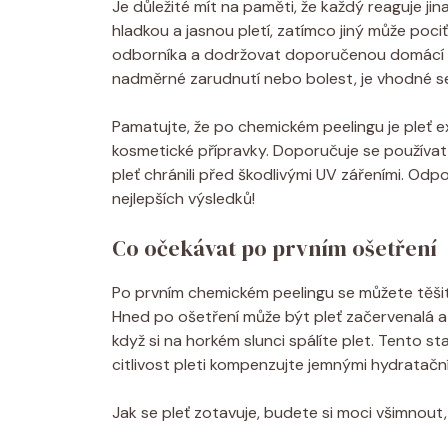
Je důležité mít na paměti, že každý reaguje ji
hladkou a jasnou pletí, zatímco jiný může pociť
odborníka a dodržovat doporučenou domácí péči
nadměrné zarudnutí nebo bolest, je vhodné s
Pamatujte, že po chemickém peelingu je pleť ext
kosmetické přípravky. Doporučuje se používat
pleť chránili před škodlivými UV zářeními. Odpo
nejlepších výsledků!
Co očekávat po prvním ošetření
Po prvním chemickém peelingu se můžete těšit 
Hned po ošetření může být pleť začervenalá a c
když si na horkém slunci spálíte plet. Tento s
citlivost pleti kompenzujte jemnými hydratačn
Jak se pleť zotavuje, budete si moci všimnout,