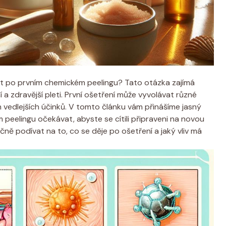
at po prvním chemickém peelingu? Tato otázka zajímá
í a zdravější pleti. První ošetření může vyvolávat různé
vedlejších účinků. V tomto článku vám přinášíme jasný
peelingu očekávat, abyste se cítili připraveni na novou
ně podívat na to, co se děje po ošetření a jaký vliv má