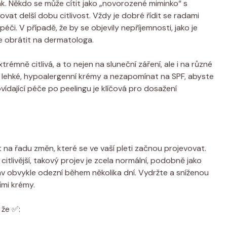
nak. Někdo se může cítit jako „novorozené miminko“ s
ovat delší dobu citlivost. Vždy je dobré řídit se radami
. V případě, že by se objevily nepříjemnosti, jako je
e obrátit na dermatologa.
rémně citlivá, a to nejen na sluneční záření, ale i na různé
 lehké, hypoalergenní krémy a nezapomínat na SPF, abyste
vídající péče po peelingu je klíčová pro dosažení
na řadu změn, které se ve vaší pleti začnou projevovat.
itlivější, takový projev je zcela normální, podobně jako
tav obvykle odezní během několika dní. Vydržte a sníženou
ími krémy.
 že ✅: