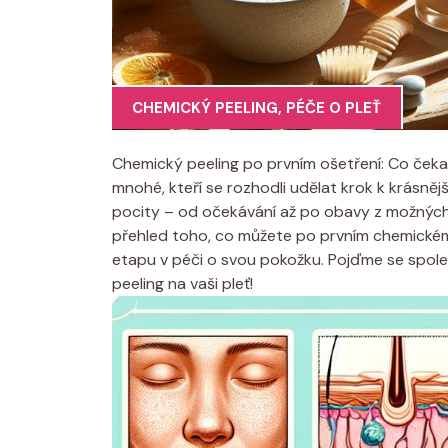
CHEMICKÝ PEELING
,
PÉČE O PLEŤ
Chemický peeling po prvním ošetření: Co ček
mnohé, kteří se rozhodli udělat krok k krásnějš
pocity – od očekávání až po obavy z možných 
přehled toho, co můžete po prvním chemickém 
etapu v péči o svou pokožku. Pojďme se společ
peeling na vaši pleť!