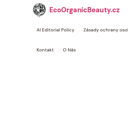
Přeskočit
EcoOrganicBeauty.cz
na
obsah
AI Editorial Policy
Zásady ochrany oso
Kontakt
O Nás