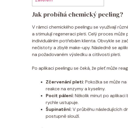
Jak probíhá chemický peeling?
V rámci chemického peelingu se využívají různé
a stimulují regeneraci pleti. Celý proces může
individuálním potřebám klienta. Obvykle se za
nečistoty a zbylé make-upy. Následně se apliku
na požadovaném výsledku a citlivosti pleti.
Po aplikaci peelingu se čeká, že pleť může rea
Zčervenání pleti:
Pokožka se může na c
reakce na enzymy a kyseliny.
Pocit pálení:
Několik minut po aplikaci 
rychle ustupuje.
Šupinatění:
V průběhu následujících d
postupně slouží.