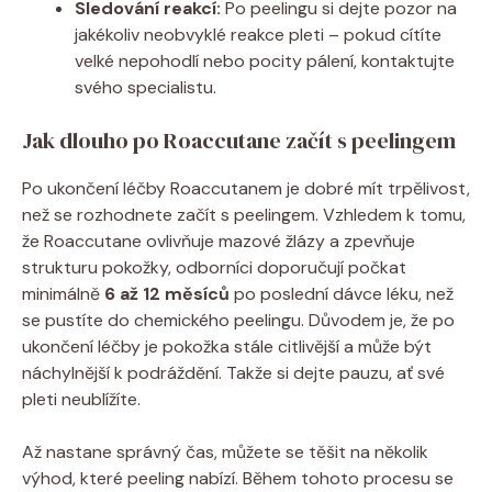
Sledování reakcí:
Po peelingu si dejte pozor na
jakékoliv neobvyklé reakce pleti – pokud cítíte
velké nepohodlí nebo pocity pálení, kontaktujte
svého specialistu.
Jak dlouho po Roaccutane začít s peelingem
Po ukončení léčby Roaccutanem je dobré mít trpělivost,
než se rozhodnete začít s peelingem. Vzhledem k tomu,
že Roaccutane ovlivňuje mazové žlázy a zpevňuje
strukturu pokožky, odborníci doporučují počkat
minimálně
6 až 12 měsíců
po poslední dávce léku, než
se pustíte do chemického peelingu. Důvodem je, že po
ukončení léčby je pokožka stále citlivější a může být
náchylnější k podráždění. Takže si dejte pauzu, ať své
pleti neublížíte.
Až nastane správný čas, můžete se těšit na několik
výhod, které peeling nabízí. Během tohoto procesu se