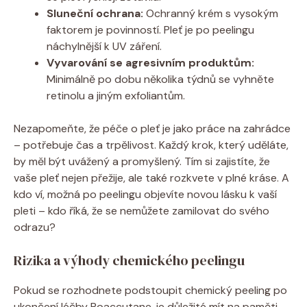
Sluneční ochrana:
Ochranný krém s vysokým
faktorem je povinností. Pleť je po peelingu
náchylnější k UV záření.
Vyvarování se agresivním produktům:
Minimálně po dobu několika týdnů se vyhněte
retinolu a jiným exfoliantům.
Nezapomeňte, že péče o pleť je jako práce na zahrádce
– potřebuje čas a trpělivost. Každý krok, který uděláte,
by měl být uvážený a promyšlený. Tím si zajistíte, že
vaše pleť nejen přežije, ale také rozkvete v plné kráse. A
kdo ví, možná po peelingu objevíte novou lásku k vaší
pleti – kdo říká, že se nemůžete zamilovat do svého
odrazu?
Rizika a výhody chemického peelingu
Pokud se rozhodnete podstoupit chemický peeling po
ukončení léčby Roaccutane, je důležité mít na paměti