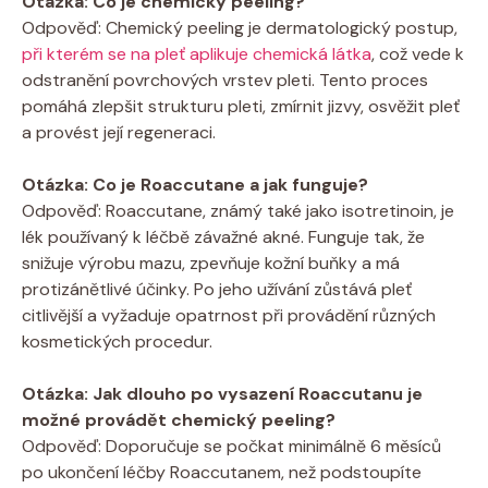
Otázka: Co je chemický peeling?
Odpověď: Chemický peeling je dermatologický postup,
při kterém se na pleť aplikuje chemická látka
, což vede k
odstranění povrchových vrstev pleti. Tento proces
pomáhá zlepšit strukturu pleti, zmírnit jizvy, osvěžit pleť
a provést její regeneraci.
Otázka: Co je Roaccutane a jak funguje?
Odpověď: Roaccutane, známý také jako isotretinoin, je
lék používaný k léčbě závažné akné. Funguje tak, že
snižuje výrobu mazu, zpevňuje kožní buňky a má
protizánětlivé účinky. Po jeho užívání zůstává pleť
citlivější a vyžaduje opatrnost při provádění různých
kosmetických procedur.
Otázka: Jak dlouho po vysazení Roaccutanu je
možné provádět chemický peeling?
Odpověď: Doporučuje se počkat minimálně 6 měsíců
po ukončení léčby Roaccutanem, než podstoupíte