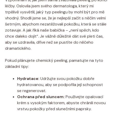
léčby. Oslovila jsem svého dermatologa, který mi
trpělivě vysvětlil, jaký typ peelingu by mohl být pro mě
vhodný. Shodli jsme se, že je nejlepší začít s něčím velmi
šetrným, abychom nezatěžovali pokožku, která se stále
zotavuje. A jak říká naše babička – „není spěch, kdo
chce daleko dojít“. Je vážně důležité dát své pleti čas,
aby se uzdravila, dříve než se pustíte do něčeho
dramatického.
Pokud plánujete chemický peeling, pamatujte na tyto
základní tipy:
Hydratace:
Udržujte svou pokožku dobře
hydratovanou, aby se podpořila její schopnost
se regenerovat.
Ochrana před sluncem:
Používejte opalovací
krém s vysokým faktorem, abyste chránili novou
vrstvu pokožky před slunečními paprsky.