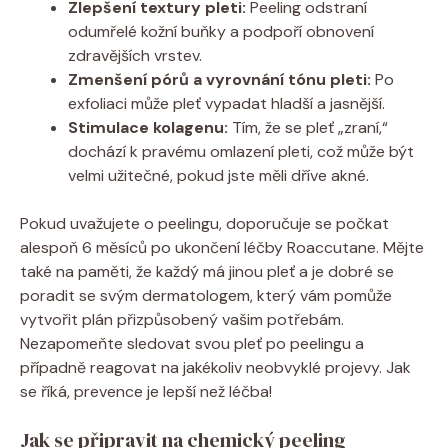
Zlepšení textury pleti:
Peeling odstraní
odumřelé kožní buňky a podpoří obnovení
zdravějších vrstev.
Zmenšení pórů a vyrovnání tónu pleti:
Po
exfoliaci může pleť vypadat hladší a jasnější.
Stimulace kolagenu:
Tím, že se pleť „zraní,“
dochází k pravému omlazení pleti, což může být
velmi užitečné, pokud jste měli dříve akné.
Pokud uvažujete o peelingu, doporučuje se počkat
alespoň 6 měsíců po ukončení léčby Roaccutane. Mějte
také na paměti, že každý má jinou pleť a je dobré se
poradit se svým dermatologem, který vám pomůže
vytvořit plán přizpůsobený vašim potřebám.
Nezapomeňte sledovat svou pleť po peelingu a
případně reagovat na jakékoliv neobvyklé projevy. Jak
se říká, prevence je lepší než léčba!
Jak se připravit na chemický peeling