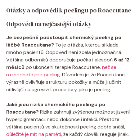
Otázky a odpovědi k peelingu po Roaccutane
Odpovědi na nejčastější otázky
Je bezpečné podstoupit chemický peeling po
léčbě Roaccutane?
To je otázka, kterou si klade
mnoho pacientů. Odpověď není zcela jednoznačná.
Většina odborníků doporučuje počkat alespoň
6 až 12
měsíců
po ukončení terapie Roaccutane,
než se
rozhodnete pro peeling
. Důvodem je, že Roaccutane
výrazně ovlivňuje strukturu pokožky a může ji učinit
citlivější na agresivní procedury, jako je peeling.
Jaké jsou rizika chemického peelingu po
Roaccutane?
Rizika zahrnují zvýšenou možnost jizvení,
hyperpigmentaci, nebo dokonce i infekci. Přestože
většina pacientů ve skutečnosti peeling dobře snáší,
důležité je mít na paměti
, že každý člověk reaguje jinak.