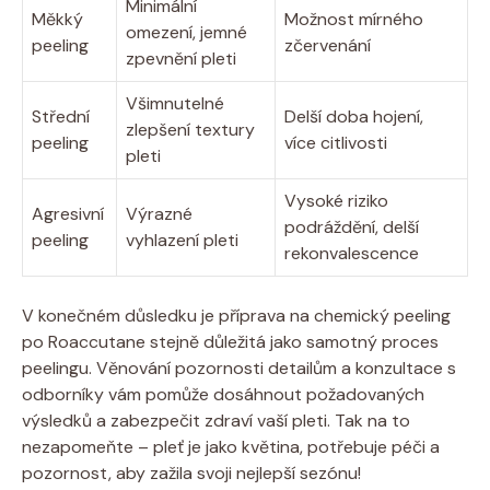
Minimální
Měkký
Možnost mírného
omezení, jemné
peeling
zčervenání
zpevnění pleti
Všimnutelné
Střední
Delší doba hojení,
zlepšení textury
peeling
více citlivosti
pleti
Vysoké riziko
Agresivní
Výrazné
podráždění, delší
peeling
vyhlazení pleti
rekonvalescence
V konečném důsledku je příprava na chemický peeling
po Roaccutane stejně důležitá jako samotný proces
peelingu. Věnování pozornosti detailům a konzultace s
odborníky vám pomůže dosáhnout požadovaných
výsledků a zabezpečit zdraví vaší pleti. Tak na to
nezapomeňte – pleť je jako květina, potřebuje péči a
pozornost, aby zažila svoji nejlepší sezónu!