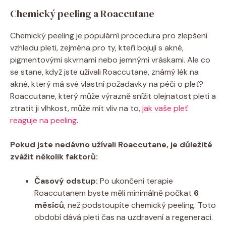
Chemický peeling a Roaccutane
Chemický peeling je populární procedura pro zlepšení
vzhledu pleti, zejména pro ty, kteří bojují s akné,
pigmentovými skvrnami nebo jemnými vráskami. Ale co
se stane, když jste užívali Roaccutane, známý lék na
akné, který má své vlastní požadavky na péči o pleť?
Roaccutane, který může výrazně snížit olejnatost pleti a
ztratit ji vlhkost, může mít vliv na to,
jak vaše pleť
reaguje na peeling
.
Pokud jste nedávno užívali Roaccutane, je důležité
zvážit několik faktorů:
Časový odstup:
Po ukončení terapie
Roaccutanem byste měli minimálně počkat
6
měsíců
, než podstoupíte chemický peeling. Toto
období dává pleti čas na uzdravení a regeneraci.