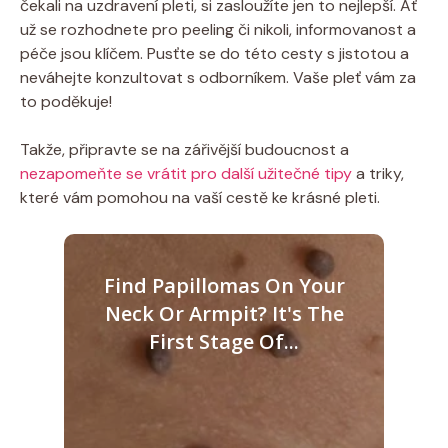
čekali na uzdravení pleti, si zasloužíte jen to nejlepší. Ať
už se rozhodnete pro peeling či nikoli, informovanost a
péče jsou klíčem. Pusťte se do této cesty s jistotou a
neváhejte konzultovat s odborníkem. Vaše pleť vám za
to poděkuje!
Takže, připravte se na zářivější budoucnost a
nezapomeňte se vrátit pro další užitečné tipy
a triky,
které vám pomohou na vaší cestě ke krásné pleti.
Find Papillomas On Your
Neck Or Armpit? It's The
First Stage Of...