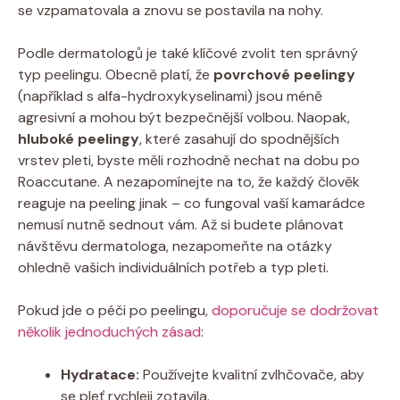
se vzpamatovala a znovu se postavila na nohy.
Podle dermatologů je také klíčové zvolit ten správný
typ peelingu. Obecně platí, že
povrchové peelingy
(například s alfa-hydroxykyselinami) jsou méně
agresivní a mohou být bezpečnější volbou. Naopak,
hluboké peelingy
, které zasahují do spodnějších
vrstev pleti, byste měli rozhodně nechat na dobu po
Roaccutane. A nezapomínejte na to, že každý člověk
reaguje na peeling jinak – co fungoval vaší kamarádce
nemusí nutně sednout vám. Až si budete plánovat
návštěvu dermatologa, nezapomeňte na otázky
ohledně vašich individuálních potřeb a typ pleti.
Pokud jde o péči po peelingu,
doporučuje se dodržovat
několik jednoduchých zásad
:
Hydratace:
Používejte kvalitní zvlhčovače, aby
se pleť rychleji zotavila.