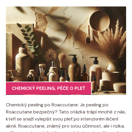
CHEMICKÝ PEELING
,
PÉČE O PLEŤ
Chemický peeling po Roaccutane: Je peeling po
Roaccutane bezpečný? Tato otázka trápí mnohé z nás,
kteří se snaží vylepšit svou pleť po intenzivním léčení
akné. Roaccutane, známý pro svou účinnost, ale i rizika,