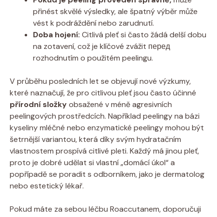
přinést skvělé výsledky, ale špatný výběr může
vést k podráždění nebo zarudnutí.
Doba hojení:
Citlivá pleť si často žádá delší dobu
na zotavení, což je klíčové zvážit перед
rozhodnutím o použitém peelingu.
V průběhu posledních let se objevují nové výzkumy,
které naznačují, že pro citlivou pleť jsou často účinné
přírodní složky
obsažené v méně agresivních
peelingových prostředcích. Například peelingy na bázi
kyseliny mléčné nebo enzymatické peelingy mohou být
šetrnější variantou, která díky svým hydratačním
vlastnostem prospívá citlivé pleti. Každý má jinou pleť,
proto je dobré udělat si vlastní „domácí úkol“ a
popřípadě se poradit s odborníkem, jako je dermatolog
nebo estetický lékař.
Pokud máte za sebou léčbu Roaccutanem, doporučuji