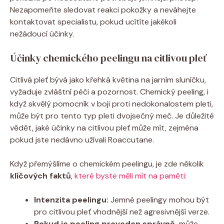
Nezapomeňte sledovat reakci pokožky a neváhejte
kontaktovat specialistu, pokud ucítíte jakékoli
nežádoucí účinky.
Účinky chemického peelingu na citlivou pleť
Citlivá pleť bývá jako křehká květina na jarním sluníčku,
vyžaduje zvláštní péči a pozornost. Chemický peeling, i
když skvělý pomocník v boji proti nedokonalostem pleti,
může být pro tento typ pleti dvojsečný meč. Je důležité
vědět, jaké účinky na citlivou pleť může mít, zejména
pokud jste nedávno užívali Roaccutane.
Když přemýšlíme o chemickém peelingu, je zde několik
klíčových faktů
,
které byste měli mít na paměti
:
Intenzita peelingu:
Jemné peelingy mohou být
pro citlivou pleť vhodnější než agresivnější verze.
Pokud je peeling proveden správně,
může