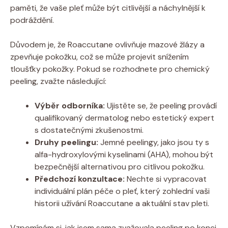
paměti, že vaše pleť může být citlivější a náchylnější k
podráždění.
Důvodem je, že Roaccutane ovlivňuje mazové žlázy a
zpevňuje pokožku, což se může projevit snížením
tloušťky pokožky. Pokud se rozhodnete pro chemický
peeling, zvažte následující:
Výběr odborníka:
Ujistěte se, že peeling provádí
qualifikovaný dermatolog nebo estetický expert
s dostatečnými zkušenostmi.
Druhy peelingu:
Jemné peelingy, jako jsou ty s
alfa-hydroxylovými kyselinami (AHA), mohou být
bezpečnější alternativou pro citlivou pokožku.
Předchozí konzultace:
Nechte si vypracovat
individuální plán péče o pleť, který zohlední vaši
historii užívání Roaccutane a aktuální stav pleti.
Vzpomínám si, jak jsem sama zvažovala peeling po konci