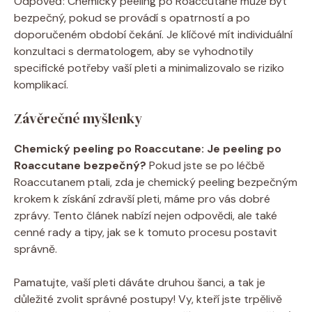
Odpověď: Chemický peeling po Roaccutane může být
bezpečný, pokud se provádí s opatrností a po
doporučeném období čekání. Je klíčové mít individuální
konzultaci s dermatologem, aby se vyhodnotily
specifické potřeby vaší pleti a minimalizovalo se riziko
komplikací.
Závěrečné myšlenky
Chemický peeling po Roaccutane: Je peeling po
Roaccutane bezpečný?
Pokud jste se po léčbě
Roaccutanem ptali, zda je chemický peeling bezpečným
krokem k získání zdravší pleti, máme pro vás dobré
zprávy. Tento článek nabízí nejen odpovědi, ale také
cenné rady a tipy, jak se k tomuto procesu postavit
správně.
Pamatujte, vaší pleti dáváte druhou šanci, a tak je
důležité zvolit správné postupy! Vy, kteří jste trpělivě