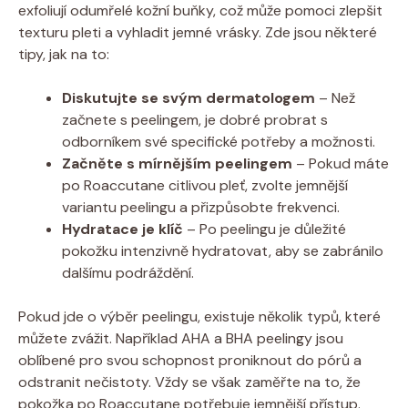
exfoliují odumřelé kožní buňky, což může pomoci zlepšit
texturu pleti a vyhladit jemné vrásky. Zde jsou některé
tipy, jak na to:
Diskutujte se svým dermatologem
– Než
začnete s peelingem, je dobré probrat s
odborníkem své specifické potřeby a možnosti.
Začněte s mírnějším peelingem
– Pokud máte
po Roaccutane citlivou pleť, zvolte jemnější
variantu peelingu a přizpůsobte frekvenci.
Hydratace je klíč
– Po peelingu je důležité
pokožku intenzivně hydratovat, aby se zabránilo
dalšímu podráždění.
Pokud jde o výběr peelingu, existuje několik typů, které
můžete zvážit. Například AHA a BHA peelingy jsou
oblíbené pro svou schopnost proniknout do pórů a
odstranit nečistoty. Vždy se však zaměřte na to, že
pokožka po Roaccutane potřebuje jemnější přístup.