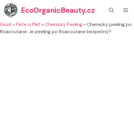
Přeskočit
EcoOrganicBeauty.cz
M
na
obsah
Úvod
»
Péče o Pleť
»
Chemický Peeling
»
Chemický peeling po
Roaccutane: Je peeling po Roaccutane bezpečný?