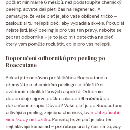
počkat minimálně 6 měsíců, než podstoupíte chemický
peeling, abyste dali pleti čas na regeneraci. A
pamatujte, že vaše pleť je jako vaše oblíbené tričko –
zaslouží si tu nejlepší péči, aby vypadala skvěle. Pokud si
nejste jisti, jaký peeling je pro vás ten pravý, nebojte se
zeptat odborníka – je to jako mít detektiva na pleť,
který vám pomůže rozluštit, co je pro vás nejlepší.
Doporučení odborníků pro peeling po
Roaccutane
Pokud jste nedávno prošli léčbou Roaccutane a
přemýšlíte o chemickém peelingu, je důležité si
uvědomit několik klíčových aspektů. Odborníci
doporučují nejprve počkat alespoň
6 měsíců
po
dokončení terapie. Důvod? Vaše pleť je po Roaccutane
citlivější a peeling, zejména chemický, by
mohl způsobit
více škody než užitku
. Pamatujte, že pleť je jako ten
nejháklivější kamarád – potřebuje určitý čas na to, aby