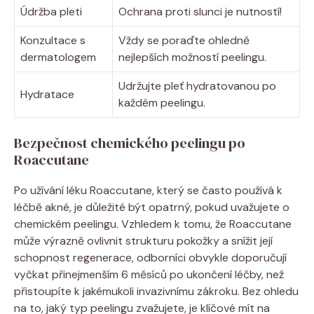
Údržba pleti
Ochrana proti slunci je nutností!
Konzultace s
Vždy se poraďte ohledně
dermatologem
nejlepších možností peelingu.
Udržujte pleť hydratovanou po
Hydratace
každém peelingu.
Bezpečnost chemického peelingu po
Roaccutane
Po užívání léku Roaccutane, který se často používá k
léčbě akné, je důležité být opatrný, pokud uvažujete o
chemickém peelingu. Vzhledem k tomu, že Roaccutane
může výrazně ovlivnit strukturu pokožky a snížit její
schopnost regenerace, odborníci obvykle doporučují
vyčkat přinejmenším 6 měsíců po ukončení léčby, než
přistoupíte k jakémukoli invazivnímu zákroku. Bez ohledu
na to, jaký typ peelingu zvažujete, je klíčové mít na