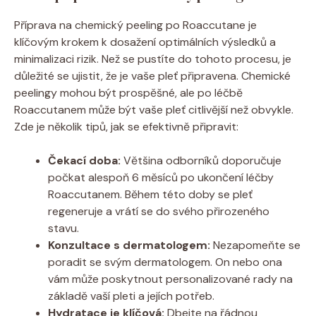
Příprava na chemický peeling po Roaccutane je
klíčovým krokem k dosažení optimálních výsledků a
minimalizaci rizik. Než se pustíte do tohoto procesu, je
důležité se ujistit, že je vaše pleť připravena. Chemické
peelingy mohou být prospěšné, ale po léčbě
Roaccutanem může být vaše pleť citlivější než obvykle.
Zde je několik tipů, jak se efektivně připravit:
Čekací doba:
Většina odborníků doporučuje
počkat alespoň 6 měsíců po ukončení léčby
Roaccutanem. Během této doby se pleť
regeneruje a vrátí se do svého přirozeného
stavu.
Konzultace s dermatologem:
Nezapomeňte se
poradit se svým dermatologem. On nebo ona
vám může poskytnout personalizované rady na
základě vaší pleti a jejích potřeb.
Hydratace je klíčová:
Dbejte na řádnou