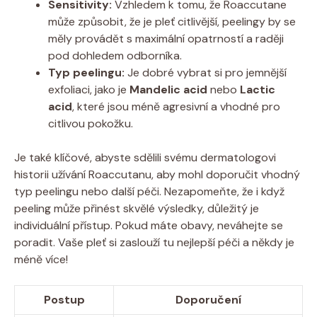
Sensitivity:
Vzhledem k tomu, že Roaccutane
může způsobit, že je pleť citlivější, peelingy by se
měly provádět s maximální opatrností a raději
pod dohledem odborníka.
Typ peelingu:
Je dobré vybrat si pro jemnější
exfoliaci, jako je
Mandelic acid
nebo
Lactic
acid
, které jsou méně agresivní a vhodné pro
citlivou pokožku.
Je také klíčové, abyste sdělili svému dermatologovi
historii užívání Roaccutanu, aby mohl doporučit vhodný
typ peelingu nebo další péči. Nezapomeňte, že i když
peeling může přinést skvělé výsledky, důležitý je
individuální přístup. Pokud máte obavy, neváhejte se
poradit. Vaše pleť si zaslouží tu nejlepší péči a někdy je
méně více!
Postup
Doporučení