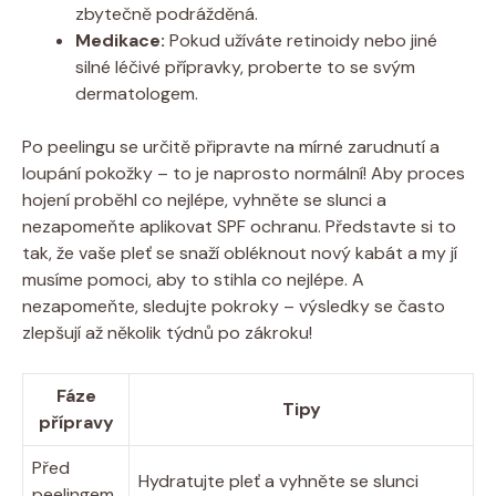
zbytečně podrážděná.
Medikace:
Pokud užíváte retinoidy nebo jiné
silné léčivé přípravky, proberte to se svým
dermatologem.
Po peelingu se určitě připravte na mírné zarudnutí a
loupání pokožky – to je naprosto normální! Aby proces
hojení proběhl co nejlépe, vyhněte se slunci a
nezapomeňte aplikovat SPF ochranu. Představte si to
tak, že vaše pleť se snaží obléknout nový kabát a my jí
musíme pomoci, aby to stihla co nejlépe. A
nezapomeňte, sledujte pokroky – výsledky se často
zlepšují až několik týdnů po zákroku!
Fáze
Tipy
přípravy
Před
Hydratujte pleť a vyhněte se slunci
peelingem