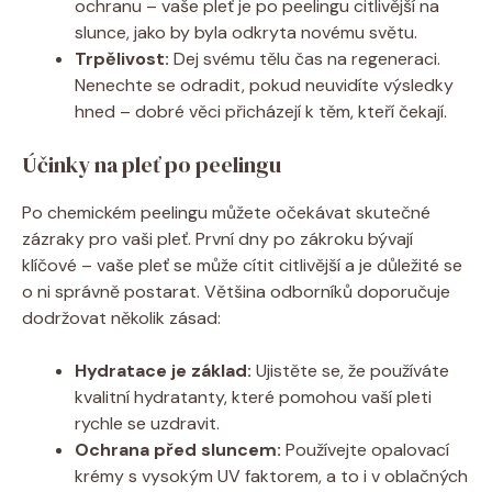
ochranu – vaše pleť je po peelingu citlivější na
slunce, jako by byla odkryta novému světu.
Trpělivost:
Dej svému tělu čas na regeneraci.
Nenechte se odradit, pokud neuvidíte výsledky
hned – dobré věci přicházejí k těm, kteří čekají.
Účinky na pleť po peelingu
Po chemickém peelingu můžete očekávat skutečné
zázraky pro vaši pleť. První dny po zákroku bývají
klíčové – vaše pleť se může cítit citlivější a je důležité se
o ni správně postarat. Většina odborníků doporučuje
dodržovat několik zásad:
Hydratace je základ:
Ujistěte se, že používáte
kvalitní hydratanty, které pomohou vaší pleti
rychle se uzdravit.
Ochrana před sluncem:
Používejte opalovací
krémy s vysokým UV faktorem, a to i v oblačných