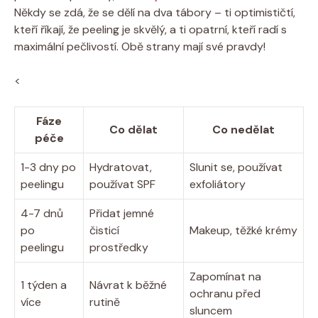
Někdy se zdá, že se dělí na dva tábory – ti optimističtí,
kteří říkají, že peeling je skvělý, a ti opatrní, kteří radí s
maximální pečlivostí. Obě strany mají své pravdy!
<
Fáze
Co dělat
Co nedělat
péče
1-3 dny po
Hydratovat,
Slunit se, používat
peelingu
používat SPF
exfoliátory
4-7 dnů
Přidat jemné
po
čisticí
Makeup, těžké krémy
peelingu
prostředky
Zapomínat na
1 týden a
Návrat k běžné
ochranu před
více
rutině
sluncem