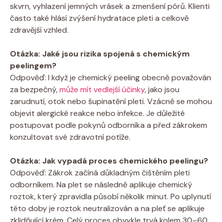
skvrn, vyhlazení jemných vrásek a zmenšení pórů. Klienti
často také hlásí zvýšení hydratace pleti a celkově
zdravější vzhled.
Otázka: Jaké jsou rizika spojená s chemickým
peelingem?
Odpověď: I když je chemický peeling obecně považován
za bezpečný,
může mít vedlejší účinky
, jako jsou
zarudnutí, otok nebo šupinatění pleti. Vzácně se mohou
objevit alergické reakce nebo infekce. Je důležité
postupovat podle pokynů odborníka a před zákrokem
konzultovat své zdravotní potíže.
Otázka: Jak vypadá proces chemického peelingu?
Odpověď: Zákrok začíná důkladným čištěním pleti
odborníkem. Na plet se následně aplikuje chemický
roztok, který zpravidla působí několik minut. Po uplynutí
této doby je roztok neutralizován a na pleť se aplikuje
zklidňující krém. Celý proces obvykle trvá kolem 30–60