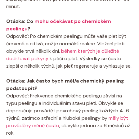
minut.
Otázka: Co
mohu očekávat po chemickém
peelingu
?
Odpověď: Po chemickém peelingu může vaše pleť být
červená a citlivá, což je normální reakce. Vložení pleti
obvykle trvá několik dní,
během kterých je důležité
dodržovat pokyny
k péči o pleť. Výsledky se často
zlepší o několik týdnů, jak pleť regeneruje a vyhlazuje se.
Otázka: Jak často bych měl/a chemický peeling
podstoupit?
Odpověď: Frekvence chemického peelingu závisí na
typu peelingu a individuálním stavu pleti. Obvykle se
doporučuje provádět povrchový peeling každých 4–6
týdnů, zatímco střední a hluboké peelingy by
měly být
prováděny méně často
, obvykle jednou za 6 měsíců až
rok.