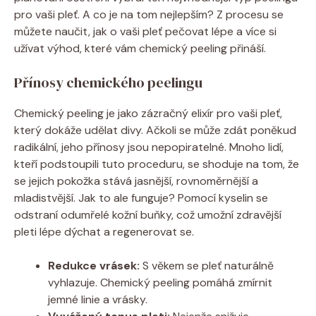
pro vaši pleť. A co je na tom nejlepším? Z procesu se
můžete naučit, jak o vaši pleť pečovat lépe a více si
užívat výhod, které vám chemický peeling přináší.
Přínosy chemického peelingu
Chemický peeling je jako zázračný elixír pro vaši pleť,
který dokáže udělat divy. Ačkoli se může zdát poněkud
radikální, jeho přínosy jsou nepopiratelné. Mnoho lidí,
kteří podstoupili tuto proceduru, se shoduje na tom, že
se jejich pokožka stává jasnější, rovnoměrnější a
mladistvější. Jak to ale funguje? Pomocí kyselin se
odstraní odumřelé kožní buňky, což umožní zdravější
pleti lépe dýchat a regenerovat se.
Redukce vrásek:
S věkem se pleť naturálně
vyhlazuje. Chemický peeling pomáhá zmírnit
jemné linie a vrásky.