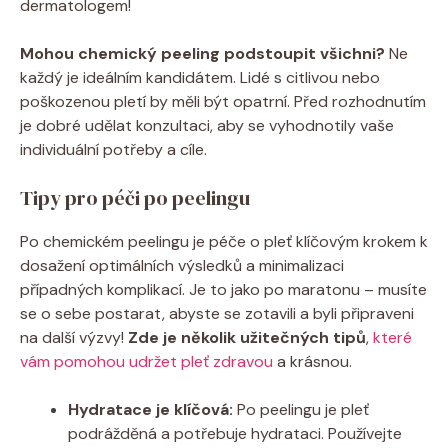
dermatologem!
Mohou chemický peeling podstoupit všichni?
Ne
každý je ideálním kandidátem. Lidé s citlivou nebo
poškozenou pletí by měli být opatrní. Před rozhodnutím
je dobré udělat konzultaci, aby se vyhodnotily vaše
individuální potřeby a cíle.
Tipy pro péči po peelingu
Po chemickém peelingu je péče o pleť klíčovým krokem k
dosažení optimálních výsledků a minimalizaci
případných komplikací. Je to jako po maratonu – musíte
se o sebe postarat, abyste se zotavili a byli připraveni
na další výzvy!
Zde je několik užitečných tipů
,
které
vám pomohou udržet pleť zdravou
a krásnou.
Hydratace je klíčová:
Po peelingu je pleť
podrážděná a potřebuje hydrataci. Používejte