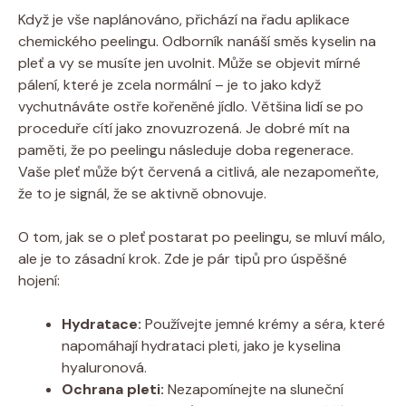
Když je vše naplánováno, přichází na řadu aplikace
chemického peelingu. Odborník nanáší směs kyselin na
pleť a vy se musíte jen uvolnit. Může se objevit mírné
pálení, které je zcela normální – je to jako když
vychutnáváte ostře kořeněné jídlo. Většina lidí se po
proceduře cítí jako znovuzrozená. Je dobré mít na
paměti, že po peelingu následuje doba regenerace.
Vaše pleť může být červená a citlivá, ale nezapomeňte,
že to je signál, že se aktivně obnovuje.
O tom, jak se o pleť postarat po peelingu, se mluví málo,
ale je to zásadní krok. Zde je pár tipů pro úspěšné
hojení:
Hydratace:
Používejte jemné krémy a séra, které
napomáhají hydrataci pleti, jako je kyselina
hyaluronová.
Ochrana pleti:
Nezapomínejte na sluneční