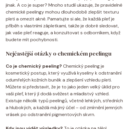
jinak. A co je super? Mnoho studií ukazuje, že pravidelné
chemické peelingy mohou dlouhodobě zlepšit texturu
pleti a omezit akné. Pamatujte si ale, že každá pleť je
příběh s vlastními zápletkami, takže je dobré sledovat,
jak vaše pleť reaguje, a konzultovat s odborníkem, když
budete mít pochybnosti.
Nejčastější otázky o chemickém peelingu
Co je chemický peeling?
Chemický peeling je
kosmetický postup, který využívá kyseliny k odstranění
odumřelých kožních buněk a zlepšení vzhledu pleti.
Můžete si představit, že je to jako jeden velký úklid pro
vaši pleť, který jí dodá svěžest a mladistvý vzhled.
Existuje několik typů peelingů, včetně lehkých, středních
a hlubokých, a každá má jiný účel – od zmírnění jemných
vrásek po odstranění pigmentových skvrn.
Kdy jsou vidět výsledky?
To je otázka na tělo!