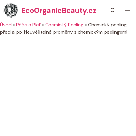
Přeskočit
EcoOrganicBeauty.cz
M
na
obsah
Úvod
»
Péče o Pleť
»
Chemický Peeling
»
Chemický peeling
před a po: Neuvěřitelné proměny s chemickým peelingem!