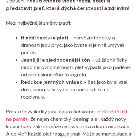
zlepšení.
Pokud chcete vidět rozdíl, stačí si
představit pleť, která dýchá čerstvostí a zdravím!
Mezi nejběžnější změny patří:
Hladší textura pleti
– nervózní hrbolky a
drsnosti jsou pryč, jako byste si jemně umývali
peříčko.
Jasnější a sjednocenější tón
– už žádné fleky
nebo nerovnoměrnosti, pleť vypadá jako padělek
od profesionálního fotografu.
Redukce jemných vrásek
– čas jako by si vzal
dovolenou, vrásky se na naší pleti téměř
rozplynuly.
Přestože výsledky jsou často úchvatné,
je důležité mít
na paměti
, že nejen chemický peeling, ale i každý nový
kosmetický zákrok může mít své rizika a kontraindikace.
A co víc? Každá pleť reaguje jinak. Může se manipulace s