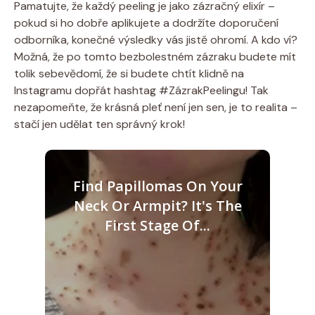
Pamatujte, že každý peeling je jako zázračný elixír –
pokud si ho dobře aplikujete a dodržíte doporučení
odborníka, konečné výsledky vás jistě ohromí. A kdo ví?
Možná, že po tomto bezbolestném zázraku budete mít
tolik sebevědomí, že si budete chtít klidně na
Instagramu dopřát hashtag #ZázrakPeelingu! Tak
nezapomeňte, že krásná pleť není jen sen, je to realita –
stačí jen udělat ten správný krok!
Find Papillomas On Your
Neck Or Armpit? It's The
First Stage Of...