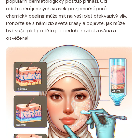
populární dermatologický postup přináší. Od
odstranění jemných vrásek po zjemnění pórů –
chemický peeling může mít na vaši pleť překvapivý vliv.
Ponořte se s námi do světa krásy a objevte, jak může
být vaše pleť po této proceduře revitalizována a
osvěžena!