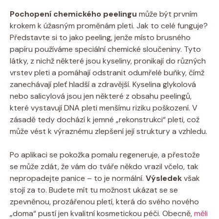
Pochopení chemického peelingu
může být prvním
krokem k úžasným proměnám pleti. Jak to celé funguje?
Představte si to jako peeling, jenže místo brusného
papíru používáme speciální chemické sloučeniny. Tyto
látky, z nichž některé jsou kyseliny, pronikají do různých
vrstev pleti a pomáhají odstranit odumřelé buňky, čímž
zanechávají pleť hladší a zdravější. Kyselina glykolová
nebo salicylová jsou jen některé z obsahu peelingů,
které vystavují DNA pleti menšímu riziku poškození. V
zásadě tedy dochází k jemné „rekonstrukci“ pleti, což
může vést k výraznému zlepšení její struktury a vzhledu.
Po aplikaci se pokožka pomalu regeneruje, a přestože
se může zdát, že vám do tváře někdo vrazil včelo, tak
nepropadejte panice – to je normální.
Výsledek
však
stojí za to. Budete mít tu možnost ukázat se se
zpevněnou, prozářenou pletí, která do svého nového
„doma“ pustí jen kvalitní kosmetickou péči. Obecně,
měli