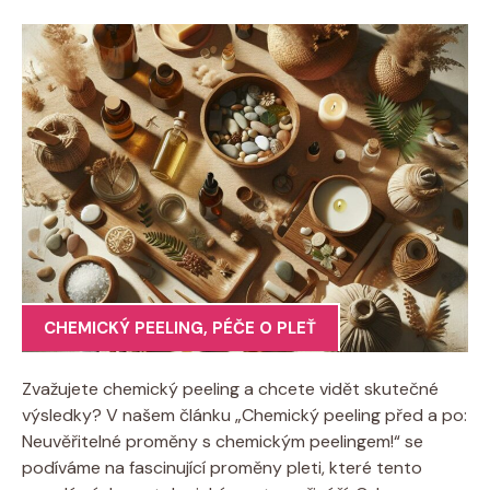
CHEMICKÝ PEELING
,
PÉČE O PLEŤ
Zvažujete chemický peeling a chcete vidět skutečné
výsledky? V našem článku „Chemický peeling před a po:
Neuvěřitelné proměny s chemickým peelingem!“ se
podíváme na fascinující proměny pleti, které tento