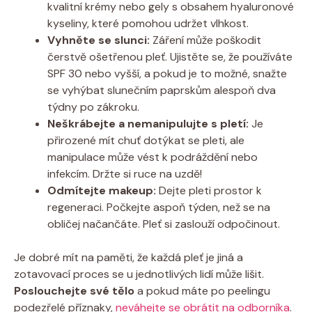
kvalitní krémy nebo gely s obsahem hyaluronové
kyseliny, které pomohou udržet vlhkost.
Vyhněte se slunci:
Záření může poškodit
čerstvě ošetřenou pleť. Ujistěte se, že používáte
SPF 30 nebo vyšší, a pokud je to možné, snažte
se vyhýbat slunečním paprskům alespoň dva
týdny po zákroku.
Neškrábejte a nemanipulujte s pletí:
Je
přirozené mít chuť dotýkat se pleti, ale
manipulace může vést k podráždění nebo
infekcím. Držte si ruce na uzdě!
Odmítejte makeup:
Dejte pleti prostor k
regeneraci. Počkejte aspoň týden, než se na
obličej načančáte. Pleť si zaslouží odpočinout.
Je dobré mít na paměti, že každá pleť je jiná a
zotavovací proces se u jednotlivých lidí může lišit.
Poslouchejte své tělo
a pokud máte po peelingu
podezřelé příznaky,
neváhejte se obrátit na odborníka
.