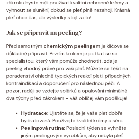
zákroku byste měli používat kvalitní ochranné krémy a
vyhnout se slunění, dokud se pleť plně nezahojí. Krásná
pleť chce čas, ale výsledky stojí za to!
Jak se připravit na peeling?
Před samotným
chemickým peelingem
je klíčové se
důkladně připravit. Prvním krokem je potkat se se
specialistou, který vám pomůže zhodnotit, zda je
peeling vhodný právě pro vaši pleť. Můžete se těšit na
poradenství ohledně typických reakcí pleti, případných
kontraindikací a doporučení pro následnou péči. A
pozor, raději se vzdejte solárků a opalování minimálně
dva týdny před zákrokem – váš obličej vám poděkuje!
Hydratace:
Ujistěte se, že je vaše pleť dobře
hydratovaná. Používejte kvalitní krémy a séra.
Peelingová rutina:
Poslední týden se vyhněte
jiným peelingovým výrobkům, aby nebyla pleť