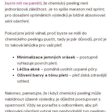
byste mít na paměti
, že chemický peeling není
jednorázová záležitost. Je to spíše maraton než sprint;
pro dosažení optimálních výsledků je běžné absolvovat
sérii ošetření.
Pokud jste ještě váhali, proč byste se měli do
chemického peelingu pustit, tady je pár důvodů, proč je
to taková lahůdka pro vaši pleť:
Minimalizace jemných vrásek
– postupně
vyhlazuje povrch pleti.
Léčba akné
– pomáhá uvolnit ucpané póry.
Oživení barvy a tónu pleti
– pleť získá zdravější
vzhled.
Nakonec, pamatujte, že i když chemický peeling může
nabídnout úžasné výsledky, je důležité postupovat s
opatrností. Vždy se poraďte s odborníkem, aby při
plánování ošetření vybral ten nejvhodnější typ peelingu