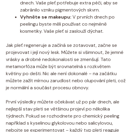
dnech. Vaše pleť potřebuje extra péči, aby se
zabránilo vzniku pigmentových skvrn.
Vyhněte se makeupu:
V prvních dnech po
peelingu byste měli používat co nejméně
kosmetiky. Vaše pleť si zaslouží dýchat.
Jak pleť regeneruje a začíná se zotavovat, začne se
projevovat i její nový lesk. Můžete si všimnout, že jemné
vrásky a drobné nedokonalosti se zmenšují. Tato
metamorfóza může být srovnatelná s rozkvětem
květiny po dešti. Nic ale není dokonalé – na začátku
můžete zažít mírnou zarudlost nebo olupování pleti, což
je normální a součást procesu obnovy.
První výsledky můžete očekávat už po pár dnech, ale
nejlepší stav pleti se většinou projeví po několika
týdnech. Pokud se rozhodnete pro chemický peeling
například s kyselinou glykolovou nebo salicylovou,
nebojte se experimentovat – každý typ pleti reaguje