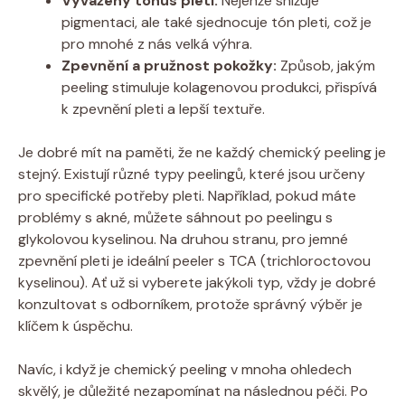
Vyvážený tonus pleti:
Nejenže snižuje
pigmentaci, ale také sjednocuje tón pleti, což je
pro mnohé z nás velká výhra.
Zpevnění a pružnost pokožky:
Způsob, jakým
peeling stimuluje kolagenovou produkci, přispívá
k zpevnění pleti a lepší textuře.
Je dobré mít na paměti, že ne každý chemický peeling je
stejný. Existují různé typy peelingů, které jsou určeny
pro specifické potřeby pleti. Například, pokud máte
problémy s akné, můžete sáhnout po peelingu s
glykolovou kyselinou. Na druhou stranu, pro jemné
zpevnění pleti je ideální peeler s TCA (trichloroctovou
kyselinou). Ať už si vyberete jakýkoli typ, vždy je dobré
konzultovat s odborníkem, protože správný výběr je
klíčem k úspěchu.
Navíc, i když je chemický peeling v mnoha ohledech
skvělý, je důležité nezapomínat na následnou péči. Po