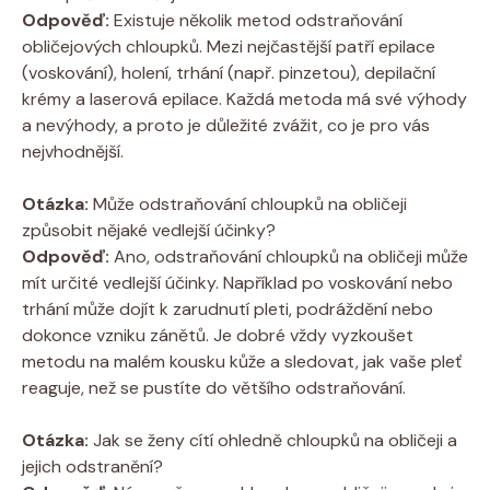
Odpověď:
Existuje několik metod odstraňování
obličejových chloupků. Mezi nejčastější patří epilace
(voskování), holení, trhání (např. pinzetou), depilační
krémy a laserová epilace. Každá metoda má své výhody
a nevýhody, a proto je důležité zvážit, co je pro vás
nejvhodnější.
Otázka:
Může odstraňování chloupků na obličeji
způsobit nějaké vedlejší účinky?
Odpověď:
Ano, odstraňování chloupků na obličeji může
mít určité vedlejší účinky. Například po voskování nebo
trhání může dojít k zarudnutí pleti, podráždění nebo
dokonce vzniku zánětů. Je dobré vždy vyzkoušet
metodu na malém kousku kůže a sledovat, jak vaše pleť
reaguje, než se pustíte do většího odstraňování.
Otázka:
Jak se ženy cítí ohledně chloupků na obličeji a
jejich odstranění?