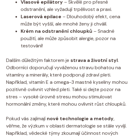
Vlasové epilátory
– Skvělé pro přesné
odstranění, ale vyžadují trpělivost a praxi.
Laserová epilace
– Dlouhodobý efekt, cena
může být vyšší, ale mnohé ženy ji chválí.
Krém na odstranění chloupků
– Snadné
použití, ale může způsobit alergie, pozor na
testování!
Dalším důležitým faktorem je
strava a životní styl
.
Odborníci doporučují vyváženou stravu bohatou na
vitamíny a minerály, které podporují zdraví pleti.
Například, vitamín E a omega-3 mastné kyseliny mohou
pozitivně ovlivnit vzhled pleti. Také si dejte pozor na
stres – vysoké úrovně stresu mohou stimulovat
hormonální změny, které mohou ovlivnit růst chloupků.
Pokud vás zajímají
nové technologie a metody
,
věřme, že výzkum v oblasti dermatologie se stále vyvíjí.
Například, vědecké týmy zkoumají účinnost nových