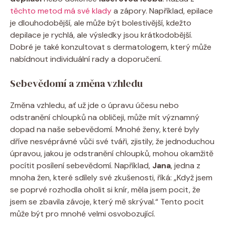
těchto metod má své klady
a zápory. Například, epilace
je dlouhodobější, ale může být bolestivější, kdežto
depilace je rychlá, ale výsledky jsou krátkodobější.
Dobré je také konzultovat s dermatologem, který může
nabídnout individuální rady a doporučení.
Sebevědomí a změna vzhledu
Změna vzhledu, ať už jde o úpravu účesu nebo
odstranění chloupků na obličeji, může mít významný
dopad na naše sebevědomí. Mnohé ženy, které byly
dříve nesvéprávné vůči své tváři, zjistily, že jednoduchou
úpravou, jakou je odstranění chloupků, mohou okamžitě
pocítit posílení sebevědomí. Například,
Jana
, jedna z
mnoha žen, které sdílely své zkušenosti, říká: „Když jsem
se poprvé rozhodla oholit si knír, měla jsem pocit, že
jsem se zbavila závoje, který mě skrýval.“ Tento pocit
může být pro mnohé velmi osvobozující.