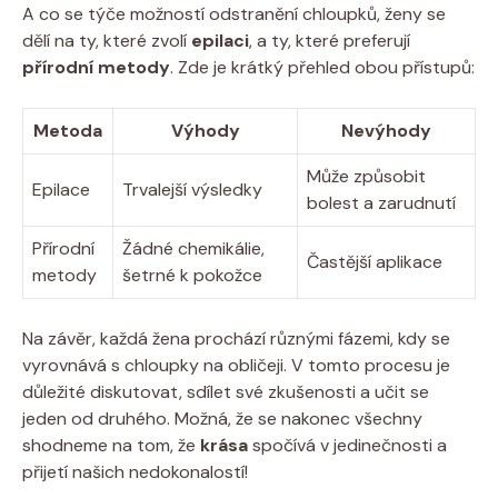
A co se týče možností odstranění chloupků, ženy se
dělí na ty, které zvolí
epilaci
, a ty, které preferují
přírodní metody
. Zde je krátký přehled obou přístupů:
Metoda
Výhody
Nevýhody
Může způsobit
Epilace
Trvalejší výsledky
bolest a zarudnutí
Přírodní
Žádné chemikálie,
Častější aplikace
metody
šetrné k pokožce
Na závěr, každá žena prochází různými fázemi, kdy se
vyrovnává s chloupky na obličeji. V tomto procesu je
důležité diskutovat, sdílet své zkušenosti a učit se
jeden od druhého. Možná, že se nakonec všechny
shodneme na tom, že
krása
spočívá v jedinečnosti a
přijetí našich nedokonalostí!