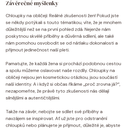
Závěrečné myšlenky
Chloupky na obličeji: Reálné zkušenosti žen! Pokud jste
se někdy potýkali s touto tématikou, víte, že je mnohem
důležitější než se na první pohled zdá. Nejenže nám
poskytnou skvélé příběhy a důvěrná sdílení, ale také
nám pomohou osvobodit se od nátlaku dokonalosti a
přijmout jedinečnost naší pleti.
Pamatujte, že každá žena si prochází podobnou cestou
a spolu můžeme oslavovat naše rozdíly. Chloupky na
obličeji nejsou jen kosmetickou otázkou, jsou součástí
naší identity. A i když si občas říkáme „proč zrovna já?“,
nezapomeňte, že právě tyto zkušenosti nás dělají
silnějšími a autentičtějšími.
Takže na závěr, nebojte se sdílet své příběhy a
navzájem se inspirovat. Ať už jste pro odstranění
chloupků nebo plánujete je přijmout, důležité je, abyste