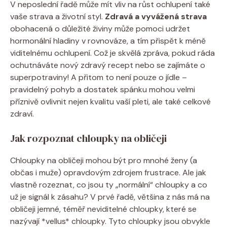
V neposlední řadě může mít vliv na růst ochlupení také
vaše strava a životní styl.
Zdravá a vyvážená strava
obohacená o důležité živiny může pomoci udržet
hormonální hladiny v rovnováze, a tím přispět k méně
viditelnému ochlupení. Což je skvělá zpráva, pokud ráda
ochutnáváte nový zdravý recept nebo se zajímáte o
superpotraviny! A přitom to není pouze o jídle –
pravidelný pohyb a dostatek spánku mohou velmi
příznivě ovlivnit nejen kvalitu vaší pleti, ale také celkové
zdraví.
Jak rozpoznat chloupky na obličeji
Chloupky na obličeji mohou být pro mnohé ženy (a
občas i muže) opravdovým zdrojem frustrace. Ale jak
vlastně rozeznat, co jsou ty „normální“ chloupky a co
už je signál k zásahu? V prvé řadě, většina z nás má na
obličeji jemné, téměř neviditelné chloupky, které se
nazývají *vellus* chloupky. Tyto chloupky jsou obvykle