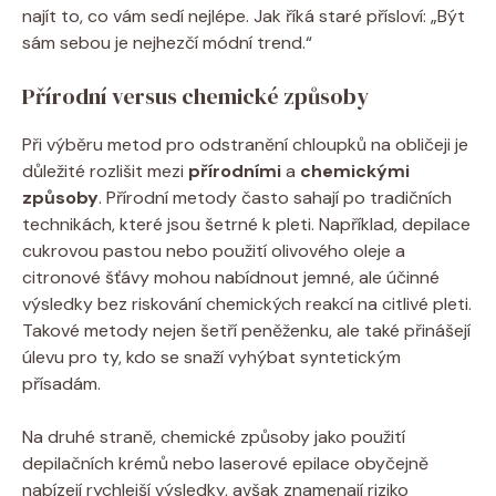
najít to, co vám sedí nejlépe. Jak říká staré přísloví: „Být
sám sebou je nejhezčí módní trend.“
Přírodní versus chemické způsoby
Při výběru metod pro odstranění chloupků na obličeji je
důležité rozlišit mezi
přírodními
a
chemickými
způsoby
. Přírodní metody často sahají po tradičních
technikách, které jsou šetrné k pleti. Například, depilace
cukrovou pastou nebo použití olivového oleje a
citronové šťávy mohou nabídnout jemné, ale účinné
výsledky bez riskování chemických reakcí na citlivé pleti.
Takové metody nejen šetří peněženku, ale také přinášejí
úlevu pro ty, kdo se snaží vyhýbat syntetickým
přísadám.
Na druhé straně, chemické způsoby jako použití
depilačních krémů nebo laserové epilace obyčejně
nabízejí rychlejší výsledky, avšak znamenají riziko