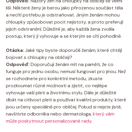
Odpověď:
Názory žen na chloupky na obličeji se velmi
liší. Některé ženy je berou jako přirozenou součást těla
a necítí potřebu je odstraňovat. Jiným ženám mohou
chloupky způsobovat pocit nejistoty, a proto preferují
jejich odstranění. Důležité je, aby každá žena zvolila
postup, který jí vyhovuje a se kterým se cítí pohodlně.
Otázka:
Jaké tipy byste doporučili ženám, které chtějí
bojovat s chloupky na obličeji?
Odpověď:
Doporučuji ženám mít na paměti, že co
funguje pro jednu osobu, nemusí fungovat pro jinou. Než
se rozhodnete pro konkrétní metodu, zkuste
prozkoumat různé možnosti a zjistit, co nejlépe
vyhovuje vaší pleti a životnímu stylu. Dále je důležité
dbát na citlivost pleti a používat kvalitní produkty, které
jsou určeny speciálně pro obličej. Pokud si nejste jisté,
navštivte odborníka nebo dermatologa,
který vám
může poskytnout personalizované rady
.