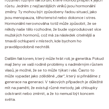
rozumět různým faktorům, které mohou přispět k jejich
růstu. Jedním z nejčastějších viníků jsou hormonální
změny. Ty mohou být způsobeny řadou situací, jako
jsou menopauza, těhotenství nebo dokonce i stres.
Hormonální nerovnováha totiž může způsobit, že se
někdy naše tělo rozhodne, že bude vyprodukovat více
mužských hormonů, což má za následek citelnější a
tmavší ochlupení v místech, kde bychom ho
pravděpodobně nechtěli.
Dalším faktorem, který může hrát roli, je genetika. Pokud
mají ženy ve vaší rodině problémy s nadměrným růstem
vlasů, je možné, že se to může týkat i vás. Často to
může vypadat jako zděděné „dar“, který si přinášíme z
generace na generaci. V takových případech je důležité
mít na paměti, že existují různé metody, jak chloupky
odstranit nebo zmírnit, a že to nemusí být koncem
světa.