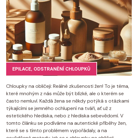
EPILACE
,
ODSTRANĚNÍ CHLOUPKŮ
Chloupky na obličeji: Reálné zkušenosti žen! To je téma,
které mnohým z nás může být blízké, ale o kterém se
často nemluví. Každá žena se někdy potýká s otázkami
týkajícími se jemného ochlupení na tváři, ať už z
estetického hlediska, nebo z hlediska sebevědomí. V
tomto článku se podíváme na autentické příběhy žen,
které se s tímto problémem vypořádaly, a na
osvědčené metody, jak se s chloupky na obličeji