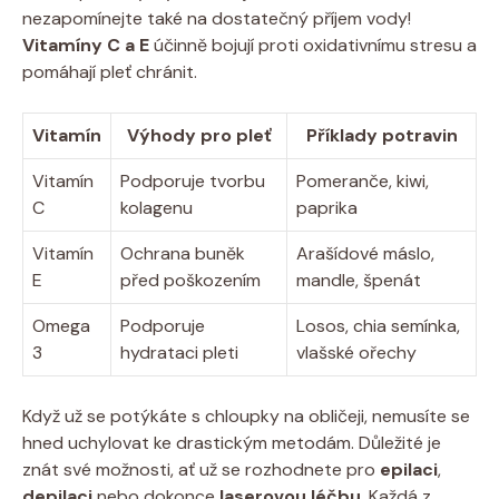
nezapomínejte také na dostatečný příjem vody!
Vitamíny C a E
účinně bojují proti oxidativnímu stresu a
pomáhají pleť chránit.
Vitamín
Výhody pro pleť
Příklady potravin
Vitamín
Podporuje tvorbu
Pomeranče, kiwi,
C
kolagenu
paprika
Vitamín
Ochrana buněk
Arašídové máslo,
E
před poškozením
mandle, špenát
Omega
Podporuje
Losos, chia semínka,
3
hydrataci pleti
vlašské ořechy
Když už se potýkáte s chloupky na obličeji, nemusíte se
hned uchylovat ke drastickým metodám. Důležité je
znát své možnosti, ať už se rozhodnete pro
epilaci
,
depilaci
nebo dokonce
laserovou léčbu
. Každá z