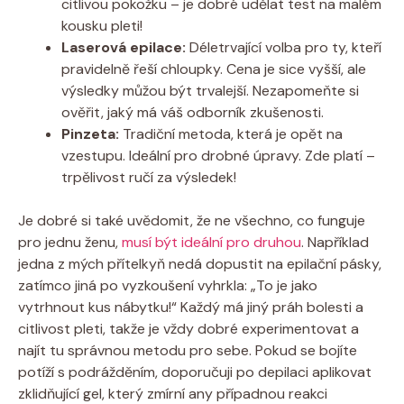
citlivou pokožku – je dobré udělat test na malém
kousku pleti!
Laserová epilace:
Déletrvající volba pro ty, kteří
pravidelně řeší chloupky. Cena je sice vyšší, ale
výsledky můžou být trvalejší. Nezapomeňte si
ověřit, jaký má váš odborník zkušenosti.
Pinzeta:
Tradiční metoda, která je opět na
vzestupu. Ideální pro drobné úpravy. Zde platí –
trpělivost ručí za výsledek!
Je dobré si také uvědomit, že ne všechno, co funguje
pro jednu ženu,
musí být ideální pro druhou
. Například
jedna z mých přítelkyň nedá dopustit na epilační pásky,
zatímco jiná po vyzkoušení vyhrkla: „To je jako
vytrhnout kus nábytku!“ Každý má jiný práh bolesti a
citlivost pleti, takže je vždy dobré experimentovat a
najít tu správnou metodu pro sebe. Pokud se bojíte
potíží s podrážděním, doporučuji po depilaci aplikovat
zklidňující gel, který zmírní any případnou reakci