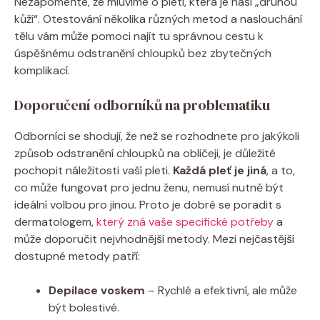
Nezapomeňte, že mluvíme o pleti, která je naší „druhou
kůží“. Otestování několika různých metod a naslouchání
tělu vám může pomoci najít tu správnou cestu k
úspěšnému odstranění chloupků bez zbytečných
komplikací.
Doporučení odborníků na problematiku
Odborníci se shodují, že než se rozhodnete pro jakýkoli
způsob odstranění chloupků na obličeji, je důležité
pochopit náležitosti vaší pleti.
Každá pleť je jiná
, a to,
co může fungovat pro jednu ženu, nemusí nutně být
ideální volbou pro jinou. Proto je dobré se poradit s
dermatologem,
který zná vaše specifické potřeby
a
může doporučit nejvhodnější metody. Mezi nejčastější
dostupné metody patří:
Depilace voskem
– Rychlé a efektivní, ale může
být bolestivé.