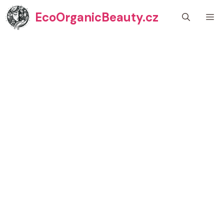
Přeskočit
EcoOrganicBeauty.cz
M
na
obsah