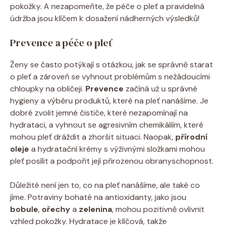
pokožky. A nezapomeňte, že péče o pleť a pravidelná
údržba jsou klíčem k dosažení nádherných výsledků!
Prevence a péče o pleť
Ženy se často potýkají s otázkou, jak se správně starat
o pleť a zároveň se vyhnout problémům s nežádoucími
chloupky na obličeji.
Prevence
začíná už u správné
hygieny a výběru produktů, které na pleť nanášíme. Je
dobré zvolit jemné čističe, které nezapomínají na
hydrataci, a vyhnout se agresivním chemikáliím, které
mohou pleť dráždit a zhoršit situaci. Naopak,
přírodní
oleje
a hydratační krémy s výživnými složkami mohou
pleť posílit a podpořit její přirozenou obranyschopnost.
Důležité není jen to, co na pleť nanášíme, ale také co
jíme. Potraviny bohaté na antioxidanty, jako jsou
bobule
,
ořechy
a
zelenina
, mohou pozitivně ovlivnit
vzhled pokožky. Hydratace je klíčová, takže