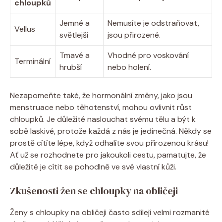
chloupků
Jemné a
Nemusíte je odstraňovat,
Vellus
světlejší
jsou přirozené.
Tmavé a
Vhodné pro voskování
Terminální
hrubší
nebo holení.
Nezapomeňte také, že hormonální změny, jako jsou
menstruace nebo těhotenství, mohou ovlivnit růst
chloupků. Je důležité naslouchat svému tělu a být k
sobě laskivé, protože každá z nás je jedinečná. Někdy se
prostě cítíte lépe, když odhalíte svou přirozenou krásu!
Ať už se rozhodnete pro jakoukoli cestu, pamatujte, že
důležité je cítit se pohodlně ve své vlastní kůži.
Zkušenosti žen se chloupky na obličeji
Ženy s chloupky na obličeji často sdílejí velmi rozmanité