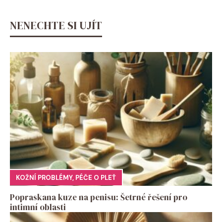
NENECHTE SI UJÍT
KOŽNÍ PROBLÉMY
,
PÉČE O PLEŤ
Popraskana kuze na penisu: Šetrné řešení pro
intimní oblasti