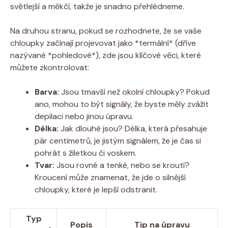
světlejší a měkčí, takže je snadno přehlédneme.
Na druhou stranu, pokud se rozhodnete, že se vaše
chloupky začínají projevovat jako *termální* (dříve
nazývané *pohledové*), zde jsou klíčové věci, které
můžete zkontrolovat:
Barva:
Jsou tmavší než okolní chloupky? Pokud
ano, mohou to být signály, že byste měly zvážit
depilaci nebo jinou úpravu.
Délka:
Jak dlouhé jsou? Délka, která přesahuje
pár centimetrů, je jistým signálem, že je čas si
pohrát s žiletkou či voskem.
Tvar:
Jsou rovné a tenké, nebo se kroutí?
Kroucení může znamenat, že jde o silnější
chloupky, které je lepší odstranit.
Typ
Popis
Tip na úpravu