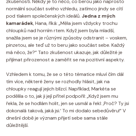
zkušenosti. Někdy je to něco, co berou jako naprosto
normální součást svého vzhledu, zatímco jindy se cítí
pod tlakem společenských ideálů.
Jedna z mých
kamarádek
, Hana, říká: „Měla jsem vždycky trochu
chloupků nad horním rtem. Když jsem byla mladší,
snažila jsem se je různými způsoby odstranit – voskem,
pinzetou, ale teď už to beru jako součást sebe. Každý
má něco, že?“ Tato zkušenost ukazuje, jak důležité je
přijímat přirozenost a zaměřit se na pozitivní aspekty.
Vzhledem k tomu, že se o této tématice mluví čím dál
tím více, některé ženy se rozhodly hlásit, jak na
chloupky reagují jejich blízcí. Například, Markéta se
podělila o to, jak ji její přítel podpořil: „Když jsem mu
řekla, že se hodlám holit, jen se usmál a řekl: ‚Proč? Ty jsi
dokonalá taková, jaká jsi.‘ To mi dodalo sebedůvěru!“ V
dnešní době je význam přijetí sebe sama stále
důležitější.