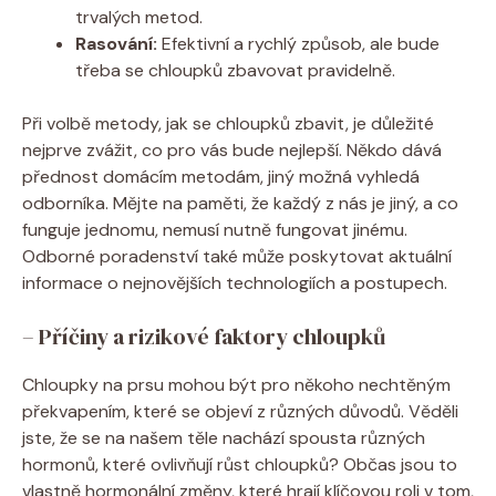
trvalých metod.
Rasování:
Efektivní a rychlý způsob, ale bude
třeba se chloupků zbavovat pravidelně.
Při volbě metody, jak se chloupků zbavit, je důležité
nejprve zvážit, co pro vás bude nejlepší. Někdo dává
přednost domácím metodám, jiný možná vyhledá
odborníka. Mějte na paměti, že každý z nás je jiný, a co
funguje jednomu, nemusí nutně fungovat jinému.
Odborné poradenství také může poskytovat aktuální
informace o nejnovějších technologiích a postupech.
– Příčiny a rizikové faktory chloupků
Chloupky na prsu mohou být pro někoho nechtěným
překvapením, které se objeví z různých důvodů. Věděli
jste, že se na našem těle nachází spousta různých
hormonů, které ovlivňují růst chloupků? Občas jsou to
vlastně hormonální změny, které hrají klíčovou roli v tom,