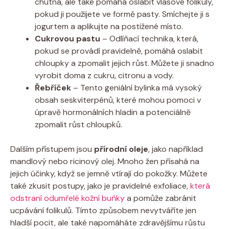
chutná, ale také pomáhá oslabit vlasové folikuly,
pokud ji použijete ve formě pasty. Smíchejte ji s
jogurtem a aplikujte na postižené místo.
Cukrovou pastu
– Odlíňací technika, která,
pokud se provádí pravidelně, pomáhá oslabit
chloupky a zpomalit jejich růst. Můžete ji snadno
vyrobit doma z cukru, citronu a vody.
Řebříček
– Tento geniální bylinka má vysoký
obsah seskviterpénů, které mohou pomoci v
úpravě hormonálních hladin a potenciálně
zpomalit růst chloupků.
Dalším přístupem jsou
přírodní oleje
, jako například
mandlový nebo ricinový olej. Mnoho žen přísahá na
jejich účinky, když se jemně vtírají do pokožky. Můžete
také zkusit postupy, jako je pravidelné exfoliace,
která
odstraní odumřelé kožní buňky
a pomůže zabránit
ucpávání folikulů. Tímto způsobem nevytváříte jen
hladší pocit, ale také napomáháte zdravějšímu růstu