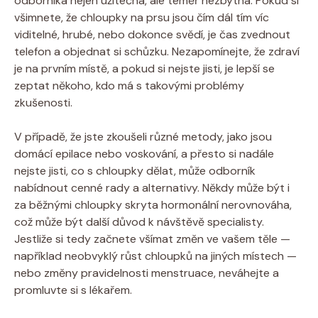
odborníka nejen užitečná, ale téměř nezbytná. Pokud si
všimnete, že chloupky na prsu jsou čím dál tím víc
viditelné, hrubé, nebo dokonce svědí, je čas zvednout
telefon a objednat si schůzku. Nezapomínejte, že zdraví
je na prvním místě, a pokud si nejste jisti, je lepší se
zeptat někoho, kdo má s takovými problémy
zkušenosti.
V případě, že jste zkoušeli různé metody, jako jsou
domácí epilace nebo voskování, a přesto si nadále
nejste jisti, co s chloupky dělat, může odborník
nabídnout cenné rady a alternativy. Někdy může být i
za běžnými chloupky skryta hormonální nerovnováha,
což může být další důvod k návštěvě specialisty.
Jestliže si tedy začnete všímat změn ve vašem těle —
například neobvyklý růst chloupků na jiných místech —
nebo změny pravidelnosti menstruace, neváhejte a
promluvte si s lékařem.