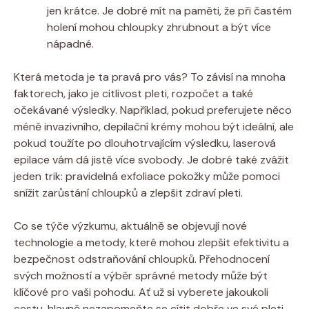
jen krátce. Je dobré mít na paměti, že při častém
holení mohou chloupky zhrubnout a být více
nápadné.
Která metoda je ta pravá pro vás? To závisí na mnoha
faktorech, jako je citlivost pleti, rozpočet a také
očekávané výsledky. Například, pokud preferujete něco
méně invazivního, depilační krémy mohou být ideální, ale
pokud toužíte po dlouhotrvajícím výsledku, laserová
epilace vám dá jistě více svobody. Je dobré také zvážit
jeden trik: pravidelná exfoliace pokožky může pomoci
snížit zarůstání chloupků a zlepšit zdraví pleti.
Co se týče výzkumu, aktuálně se objevují nové
technologie a metody, které mohou zlepšit efektivitu a
bezpečnost odstraňování chloupků. Přehodnocení
svých možností a výběr správné metody může být
klíčové pro vaši pohodu. Ať už si vyberete jakoukoli
cestu, hlavně nezapomeňte se cítit dobře ve své pleti –