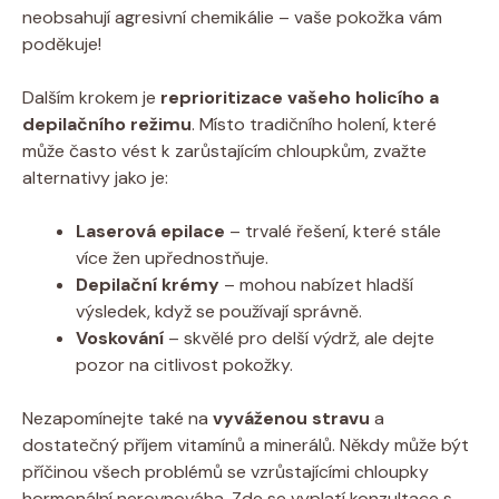
neobsahují agresivní chemikálie – vaše pokožka vám
poděkuje!
Dalším krokem je
reprioritizace vašeho holicího a
depilačního režimu
. Místo tradičního holení, které
může často vést k zarůstajícím chloupkům, zvažte
alternativy jako je:
Laserová epilace
– trvalé řešení, které stále
více žen upřednostňuje.
Depilační krémy
– mohou nabízet hladší
výsledek, když se používají správně.
Voskování
– skvělé pro delší výdrž, ale dejte
pozor na citlivost pokožky.
Nezapomínejte také na
vyváženou stravu
a
dostatečný příjem vitamínů a minerálů. Někdy může být
příčinou všech problémů se vzrůstajícími chloupky
hormonální nerovnováha. Zde se vyplatí konzultace s