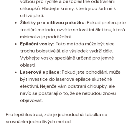
volbou pro rychlé a bezbolestné odstranění
chloupků. Hledejte krémy, které jsou šetrné k
citlivé pleti.
Žiletky pro citlivou pokožku:
Pokud preferujete
tradiční metodu, ozvěte se kvalitní žiletkou, která
minimalizuje podráždění.
Epilační vosky:
Tato metoda může být sice
trochu bolestivější, ale výsledek vydrží déle.
Vybírejte vosky speciálně určené pro jemné
oblasti.
Laserová epilace:
Pokud jste odhodláni, může
být investice do laserové epilace skutečně
efektivní. Nejenže vám odstraní chloupky, ale
navíc se postarají o to, že se nebudou znovu
objevovat.
Pro lepší ilustraci, zde je jednoduchá tabulka se
srovnáním jednotlivých metod: