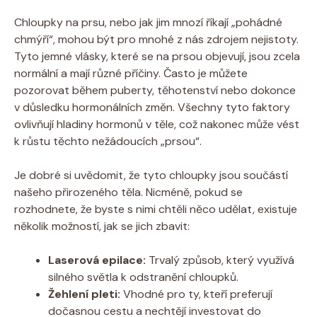
Chloupky na prsu, nebo jak jim mnozí říkají „pohádné
chmýří“, mohou být pro mnohé z nás zdrojem nejistoty.
Tyto jemné vlásky, které se na prsou objevují, jsou zcela
normální a mají různé příčiny. Často je můžete
pozorovat během puberty, těhotenství nebo dokonce
v důsledku hormonálních změn. Všechny tyto faktory
ovlivňují hladiny hormonů v těle, což nakonec může vést
k růstu těchto nežádoucích „prsou“.
Je dobré si uvědomit, že tyto chloupky jsou součástí
našeho přirozeného těla. Nicméně, pokud se
rozhodnete, že byste s nimi chtěli něco udělat, existuje
několik možností, jak se jich zbavit:
Laserová epilace:
Trvalý způsob, který využívá
silného světla k odstranění chloupků.
Žehlení pleti:
Vhodné pro ty, kteří preferují
dočasnou cestu a nechtějí investovat do