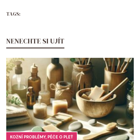
TAGS:
NENECHTE SI UJÍT
KOŽNÍ PROBLÉMY
,
PÉČE O PLEŤ