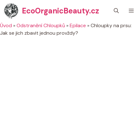
Přeskočit
EcoOrganicBeauty.cz
M
na
obsah
Úvod
»
Odstranění Chloupků
»
Epilace
»
Chloupky na prsu:
Jak se jich zbavit jednou provždy?