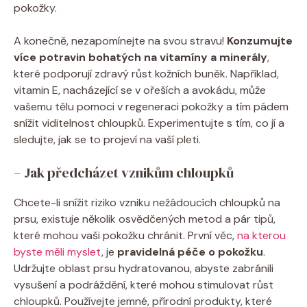
pokožky.
A konečně, nezapomínejte na svou stravu!
Konzumujte
více potravin bohatých na vitamíny a minerály
,
které podporují zdravý růst kožních buněk. Například,
vitamin E, nacházející se v ořeších a avokádu, může
vašemu tělu pomoci v regeneraci pokožky a tím pádem
snížit viditelnost chloupků. Experimentujte s tím, co jí a
sledujte, jak se to projeví na vaší pleti.
– Jak předcházet vznikům chloupků
Chcete-li snížit riziko vzniku nežádoucích chloupků na
prsu, existuje několik osvědčených metod a pár tipů,
které mohou vaši pokožku chránit. První věc,
na kterou
byste měli myslet
, je
pravidelná péče o pokožku
.
Udržujte oblast prsu hydratovanou, abyste zabránili
vysušení a podráždění, které mohou stimulovat růst
chloupků. Používejte jemné, přírodní produkty, které