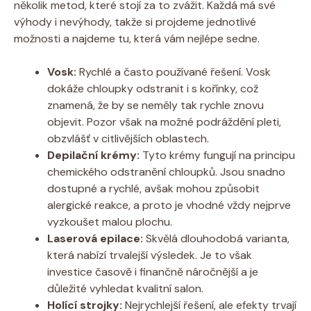
několik metod, které stojí za to zvážit. Každá má své
výhody i nevýhody, takže si projdeme jednotlivé
možnosti a najdeme tu, která vám nejlépe sedne.
Vosk:
Rychlé a často používané řešení. Vosk
dokáže chloupky odstranit i s kořínky, což
znamená, že by se neměly tak rychle znovu
objevit. Pozor však na možné podráždění pleti,
obzvlášť v citlivějších oblastech.
Depilační krémy:
Tyto krémy fungují na principu
chemického odstranění chloupků. Jsou snadno
dostupné a rychlé, avšak mohou způsobit
alergické reakce, a proto je vhodné vždy nejprve
vyzkoušet malou plochu.
Laserová epilace:
Skvělá dlouhodobá varianta,
která nabízí trvalejší výsledek. Je to však
investice časově i finančně náročnější a je
důležité vyhledat kvalitní salon.
Holící strojky:
Nejrychlejší řešení, ale efekty trvají