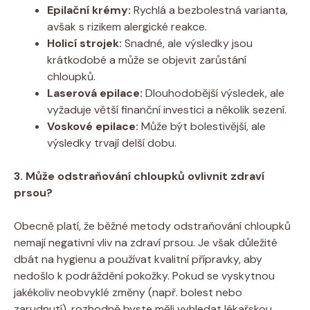
Epilační krémy:
Rychlá a bezbolestná varianta,
avšak s rizikem alergické reakce.
Holicí strojek:
Snadné, ale výsledky jsou
krátkodobé a může se objevit zarůstání
chloupků.
Laserová epilace:
Dlouhodobější výsledek, ale
vyžaduje větší finanční investici a několik sezení.
Voskové epilace:
Může být bolestivější, ale
výsledky trvají delší dobu.
3. Může odstraňování chloupků ovlivnit zdraví
prsou?
Obecně platí, že běžné metody odstraňování chloupků
nemají negativní vliv na zdraví prsou. Je však důležité
dbát na hygienu a používat kvalitní přípravky, aby
nedošlo k podráždění pokožky. Pokud se vyskytnou
jakékoliv neobvyklé změny (např. bolest nebo
zarudnutí), rozhodně byste měli vyhledat lékařskou