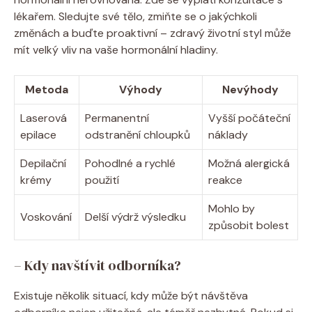
lékařem. Sledujte své tělo, zmiňte se o jakýchkoli
změnách a buďte proaktivní – zdravý životní styl může
mít velký vliv na vaše hormonální hladiny.
Metoda
Výhody
Nevýhody
Laserová
Permanentní
Vyšší počáteční
epilace
odstranění chloupků
náklady
Depilační
Pohodlné a rychlé
Možná alergická
krémy
použití
reakce
Mohlo by
Voskování
Delší výdrž výsledku
způsobit bolest
– Kdy navštívit odborníka?
Existuje několik situací, kdy může být návštěva