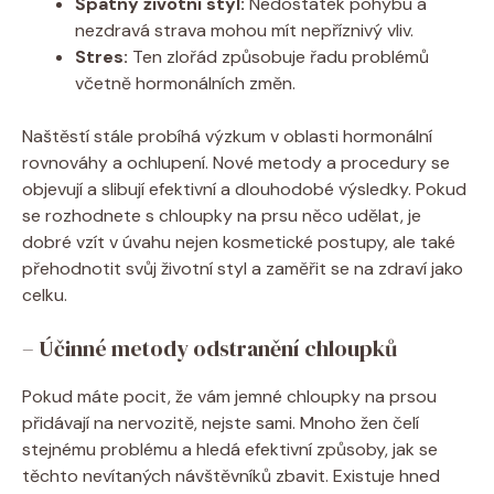
Špatný životní styl:
Nedostatek pohybu a
nezdravá strava mohou mít nepříznivý vliv.
Stres:
Ten zlořád způsobuje řadu problémů
včetně hormonálních změn.
Naštěstí stále probíhá výzkum v oblasti hormonální
rovnováhy a ochlupení. Nové metody a procedury se
objevují a slibují efektivní a dlouhodobé výsledky. Pokud
se rozhodnete s chloupky na prsu něco udělat, je
dobré vzít v úvahu nejen kosmetické postupy, ale také
přehodnotit svůj životní styl a zaměřit se na zdraví jako
celku.
– Účinné metody odstranění chloupků
Pokud máte pocit, že vám jemné chloupky na prsou
přidávají na nervozitě, nejste sami. Mnoho žen čelí
stejnému problému a hledá efektivní způsoby, jak se
těchto nevítaných návštěvníků zbavit. Existuje hned