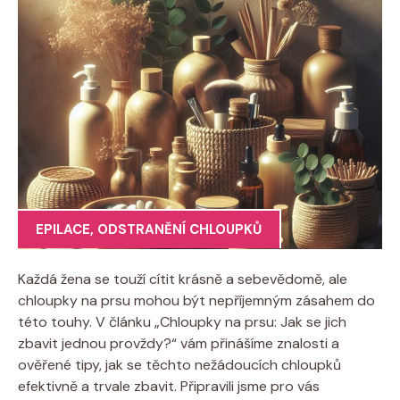
EPILACE
,
ODSTRANĚNÍ CHLOUPKŮ
Každá žena se touží cítit krásně a sebevědomě, ale
chloupky na prsu mohou být nepříjemným zásahem do
této touhy. V článku „Chloupky na prsu: Jak se jich
zbavit jednou provždy?“ vám přinášíme znalosti a
ověřené tipy, jak se těchto nežádoucích chloupků
efektivně a trvale zbavit. Připravili jsme pro vás