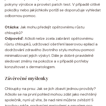
pokyny výrobce a provést patch test. V případě citlivé
pokožky nebo jakýchkoliv potíží se doporučuje vyhledat
odbornou pomoc.
Otázka:
Jak mohu předejít opětovnému růstu
chloupků?
Odpověď:
Ačkoli nelze zcela zabránit opětovnému
růstu chloupků, udržovací ošetření laserovou epilací a
dodržování zdravého životního stylu mohou pomoci
minimalizovat jejich výskyt. Dále je dobré pravidelně
sledovat změny na pokožce a v případě potřeby
konzultovat s dermatologem.
Závěrečné myšlenky
Chloupky na prsu: Jak se jich zbavit jednou provždy?
Ačkoliv se na první pohled mohou zdát jako nechtěný
společník, nyní už víte, že nad nimi můžete zvítězit! S
trochou péče, správnými metodami a smyslem pro