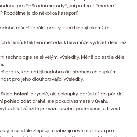
odnou pro *přírodní metody*, jiní preferují *moderní
 Rozdělme je do několika kategorií:
dobé řešení. Ideální pro ty, kteří hledají okamžité
ích krémů. Efektivní metoda, která může vydržet déle než
í technologie se skvělými výsledky. Méně bolesti a déle
í.
šení pro ty, kdo chtějí nadobro říci sbohem chloupkům.
dnost pro jeho dlouhotrvající výsledky.
příklad
holení
je rychlé, ale chloupky dorůstají do pár dní.
í pohled zdát drahé, ale pokud vezmete v úvahu
hodné. Důležité je zvážit osobní preference, citlivost
logie se stále zlepšují a nabízejí nové možnosti pro