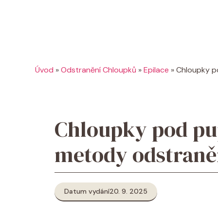
Úvod
»
Odstranění Chloupků
»
Epilace
»
Chloupky po
Chloupky pod pu
metody odstraně
Datum vydání
20. 9. 2025