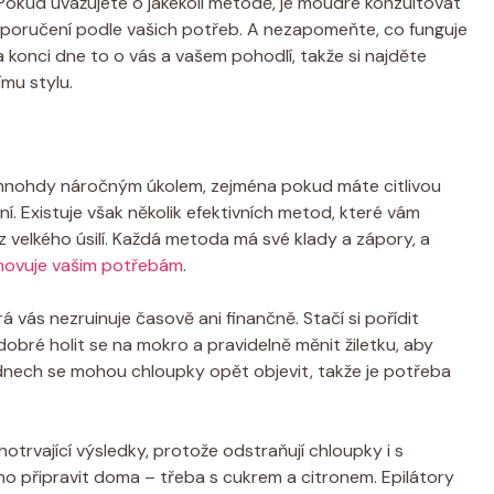
Pokud uvažujete o jakékoli metodě, je moudré konzultovat
oporučení podle vašich potřeb. A nezapomeňte, co funguje
konci dne to o vás a vašem pohodlí, takže si najděte
mu stylu.
nohdy náročným úkolem, zejména pokud máte citlivou
Existuje však několik efektivních metod, které vám
elkého úsilí. Každá metoda má své klady a zápory, a
yhovuje vašim potřebám
.
 vás nezruinuje časově ani finančně. Stačí si pořídit
je dobré holit se na mokro a pravidelně měnit žiletku, aby
 dnech se mohou chloupky opět objevit, takže je potřeba
hotrvající výsledky, protože odstraňují chloupky i s
ho připravit doma – třeba s cukrem a citronem. Epilátory