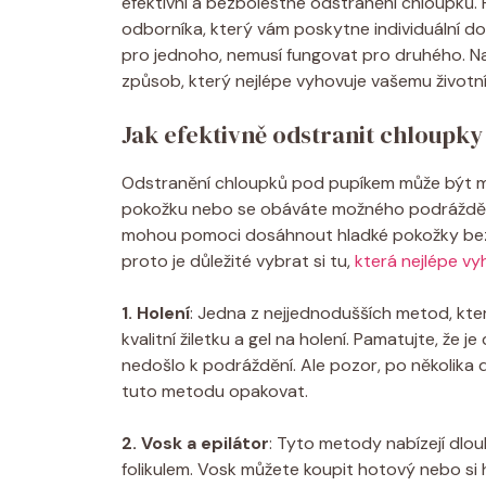
efektivní a bezbolestné odstranění chloupků. 
odborníka, který vám poskytne individuální d
pro jednoho, nemusí fungovat pro druhého. Na 
způsob, který nejlépe vyhovuje vašemu životní
Jak efektivně odstranit chloupky
Odstranění chloupků pod pupíkem může být m
pokožku nebo se obáváte možného podráždění. 
mohou pomoci dosáhnout hladké pokožky bez v
proto je důležité vybrat si tu,
která nejlépe v
1. Holení
: Jedna z nejjednodušších metod, která
kvalitní žiletku a gel na holení. Pamatujte, že 
nedošlo k podráždění. Ale pozor, po několika
tuto metodu opakovat.
2. Vosk a epilátor
: Tyto metody nabízejí dlou
folikulem. Vosk můžete koupit hotový nebo si 