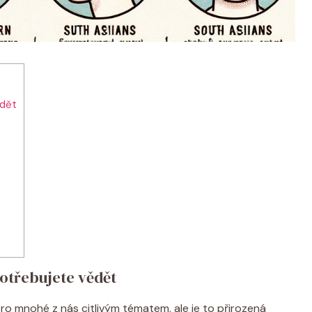
ědět
otřebujete vědět
o mnohé z nás citlivým tématem, ale je to přirozená