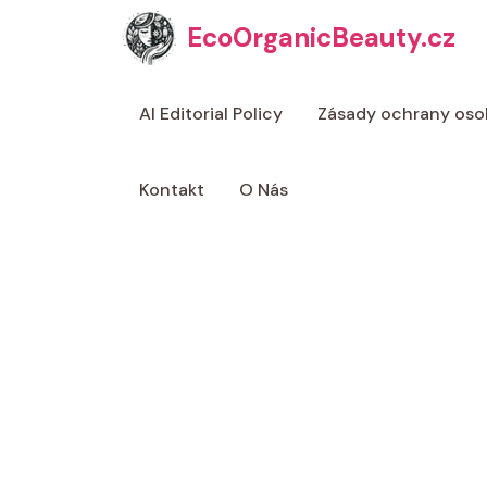
Přeskočit
EcoOrganicBeauty.cz
na
obsah
AI Editorial Policy
Zásady ochrany oso
Kontakt
O Nás