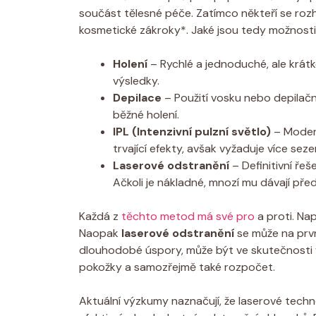
součást tělesné péče. Zatímco někteří se rozh
kosmetické zákroky*. Jaké jsou tedy možnosti?
Holení
– Rychlé a jednoduché, ale krátko
výsledky.
Depilace
– Použití vosku nebo depilačn
běžné holení.
IPL (Intenzivní pulzní světlo)
– Modern
trvající efekty, avšak vyžaduje více sezen
Laserové odstranění
– Definitivní ře
Ačkoli je nákladné, mnozí mu dávají pře
Každá z
těchto metod má své pro
a proti. Na
Naopak
laserové odstranění
se může na prvn
dlouhodobé úspory, může být ve skutečnosti vý
pokožky a samozřejmě také rozpočet.
Aktuální výzkumy naznačují, že laserové techno