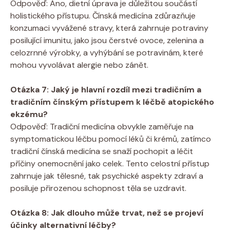
Odpověď: ⁣Ano, dietní úprava je důležitou⁤ součástí
holistického přístupu. Čínská medicína zdůrazňuje
konzumaci vyvážené stravy, která zahrnuje potraviny
posilující imunitu, jako jsou⁤ čerstvé ovoce, zelenina a
celozrnné výrobky,⁤ a vyhýbání se potravinám, které
mohou vyvolávat alergie ‍nebo zánět.
Otázka 7: Jaký​ je hlavní rozdíl mezi tradičním a
tradičním ⁤čínským přístupem ⁤k léčbě atopického
ekzému?
Odpověď:‍ Tradiční medicína obvykle zaměřuje na
symptomatickou léčbu pomocí‍ léků ‍či krémů, zatímco
tradiční čínská medicína ⁣se snaží pochopit a léčit
‍příčiny onemocnění⁤ jako celek. Tento celostní přístup
zahrnuje jak tělesné, tak psychické aspekty zdraví a
posiluje přirozenou schopnost těla se‍ uzdravit.
Otázka⁣ 8: ⁤Jak dlouho⁣ může trvat, než se projeví⁤
účinky alternativní léčby?