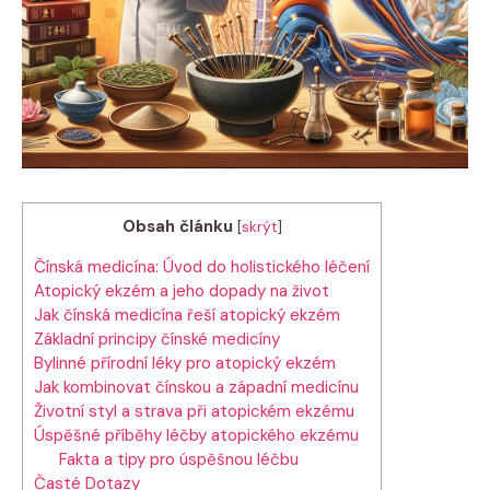
Obsah článku
[
skrýt
]
Čínská medicína: Úvod do holistického léčení
Atopický ‍ekzém a jeho ​dopady‌ na život
Jak‍ čínská medicína‌ řeší atopický ekzém
Základní principy čínské ⁢medicíny
Bylinné ⁢přírodní léky‍ pro atopický ekzém
Jak⁢ kombinovat čínskou⁤ a západní⁢ medicínu
Životní styl a ⁣strava při atopickém ekzému
Úspěšné‌ příběhy ⁣léčby ‍atopického‌ ekzému
Fakta ​a​ tipy pro úspěšnou léčbu
Časté Dotazy