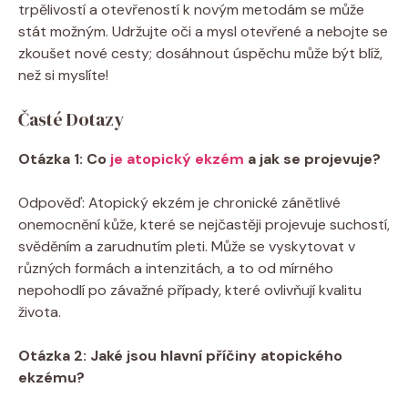
‍trpělivostí a otevřeností k novým metodám se může⁤
stát možným. ‌Udržujte‌ oči a mysl otevřené a nebojte‍ se
zkoušet nové⁤ cesty;⁣ dosáhnout úspěchu​ může⁤ být blíž,
než⁤ si myslíte!
Časté Dotazy
Otázka 1: Co‍
je atopický⁤ ekzém
a ⁤jak se projevuje?
Odpověď: Atopický⁣ ekzém⁣ je‌ chronické zánětlivé
onemocnění kůže,⁢ které se‍ nejčastěji⁤ projevuje suchostí,
svěděním a zarudnutím pleti. ⁢Může‍ se vyskytovat v
různých formách a intenzitách, a to od⁣ mírného
‍nepohodlí‌ po‌ závažné‌ případy, které ovlivňují ‍kvalitu
života.
Otázka⁤ 2:⁢ Jaké jsou hlavní příčiny⁢ atopického
ekzému?