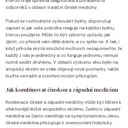
kterou​ hraje správná diagnostika ‍a ​poradenství
odborníků v‌ oblasti tradiční ‌čínské medicíny.
Pokud se rozhodnete vyzkoušet byliny, doporučuji
zapsat si, jak vaše pokožka reaguje na každou bylinu,
kterou použijete. Může to ​být ‍výborný způsob, jak⁤
zjistit, ⁤co ⁤přesně vám dělá ⁢dobře, a co spíše​ ne. A ‍tak, i
když příroda skýtá‍ množství ⁢možností, nezapomeňte, ⁢že
každý z nás je jedinečný a co funguje jednomu, nemusí
nutně sedět druhému. V oblasti⁢ výzkumu ⁤vlivu bylin na
atopický ekzém se stále objevují nové poznatky, takže​
buďte ostražití a⁣ otevření novým přístupům.
Jak⁢ kombinovat čínskou⁤ a západní⁢ medicínu
Kombinace čínské a západní medicíny může ⁢být klíčem k
efektivnější léčbě atopického ekzému. Zatímco západní
medicína se⁢ často zaměřuje na symptomatickou úlevu,
čínská medicína ⁢přistupuje k‌ onemocnění holisticky,