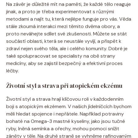
Na ⁣závěr ​je důležité mít na paměti, že každé tělo reaguje
jinak, a proto⁤ je třeba experimentovat ​s​ různými⁤
metodami a najít tu, která nejlépe⁤ funguje pro vás. Věda
stále zkoumá‌ interakci mezi těmito dvěma obory, a
proto neváhejte sdílet⁢ své zkušenosti. Můžete se ⁤stát
součástí​ oblasti, která se neustále vyvíjí, a‌ přispět k
zdraví nejen svého⁢ těla, ale i celého komunity. Dobré je
také spolupracovat se ⁢specialisty na obě ⁤strany
medicíny, aby se zajistil bezpečný a efektivní proces
léčby.
Životní styl a ⁣strava při atopickém ekzému
Životní styl​ a strava hrají klíčovou ‍roli v každodenním
boji s atopickým ‍ekzémem. ⁤V našich jídelníčcích ⁢bychom
měli hledat⁤ spojence i‌ nepřátele.⁣ Například potraviny
bohaté na ‌Omega-3 mastné kyseliny, jako ‌jsou ⁤tučné
ryby, lněná ⁣semínka⁢ a ořechy, mohou pomoci snížit‍
záněty v těle.⁢ Na druhé straně ⁣se vyhněme rafinovaným