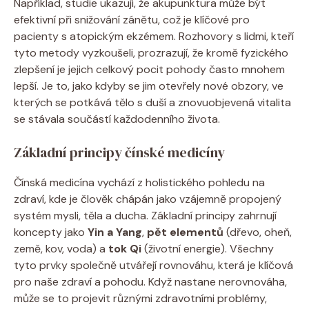
Například, studie ukazují,‍ že ⁤akupunktura⁢ může být⁢
efektivní při snižování zánětu, což je klíčové pro‌
pacienty s atopickým ekzémem. Rozhovory⁤ s ⁣lidmi, kteří
⁤tyto metody vyzkoušeli, prozrazují,⁢ že ⁣kromě fyzického
zlepšení je jejich celkový pocit pohody často‍ mnohem
lepší. Je to, jako ⁢kdyby se jim ⁢otevřely nové ‌obzory, ve
kterých se ⁤potkává tělo s ⁢duší a znovuobjevená ⁢vitalita
se stávala součástí každodenního života.
Základní principy čínské ⁢medicíny
Čínská medicína vychází z ⁢holistického ⁤pohledu na
zdraví, kde je člověk​ chápán jako vzájemně propojený
systém mysli, těla a ducha. Základní ​principy ‌zahrnují
koncepty jako
Yin a Yang
,
pět elementů
(dřevo, oheň,
země, kov, voda) a
tok Qi
(životní energie). Všechny
tyto⁢ prvky společně utvářejí rovnováhu, ⁢která je klíčová
pro naše zdraví⁤ a pohodu. Když nastane nerovnováha,
může⁣ se to ⁤projevit různými zdravotními problémy,