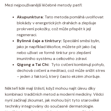
Mezi nejpoužívanější⁢ léčebné metody ⁣patří:
Akupunktura:
Tato⁤ metoda ‌pomáhá uvolňovat
blokády v energetických ‌drahách a ⁤zlepšuje
prokrvení pokožky, což ‌může přispět‌ k její‍
regeneraci.
Bylinné čaje a tinktury:
Speciální⁢ směsi bylin,
⁣jako je například‍ lékořice, můžete ‍pít ‌jako čaj
nebo užívat ve formě tinktur pro zlepšení
imunitního ⁢systému a celkového zdraví.
Qigong a⁤ Tai Chi:
⁣ Tyto cvičení‌ kombinují pohyb,
dechová cvičení a‍ meditaci, ‌což může snížit⁤ stres
– jeden z faktorů, který často ekzém zhoršuje.
Někteří lidé mají štěstí, ‌když‍ mohou najít úlevu díky
kombinaci tradičních⁣ metod ‍a moderní medicíny. Vědci
nyní začínají zkoumat, jak mohou být tyto starověké
techniky ⁣integrovány do‍ současné dermatologie.