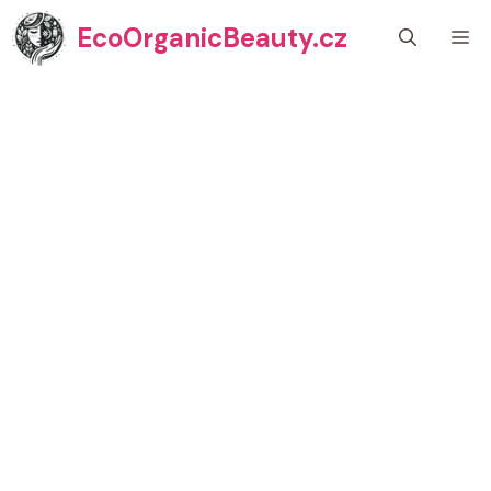
Přeskočit
EcoOrganicBeauty.cz
M
na
obsah