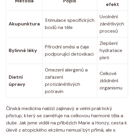
Metoda
Popis
efekt
Uvolnění‍
Stimulace specifických
Akupunktura
zánětlivých
bodů‍ na těle
procesů
Zlepšení
Přírodní⁤ směsi a čaje
Bylinné​ léky
hydratace
podporující detoxikaci
pleti
Omezení alergenů⁤ a
Celkové
Dietní
zařazení
zklidnění
úpravy
protizánětlivých
organismu
potravin
Čínská medicína‍ nabízí zajímavý ‌a velmi praktický
přístup, ⁣který se zaměřuje na ​celkovou harmonii těla​ a
duše. Jak ‍jsme ⁤viděli na příbězích ‌Marie ​a Honzy, cesta k
úlevě z atopického ekzému⁤ nemusí ‌být⁤ přímá, ​ale s