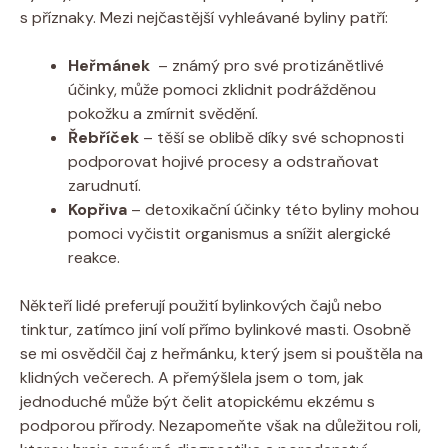
‍s příznaky. Mezi nejčastější ⁢vyhleávané⁣ byliny patří:
Heřmánek
⁣ – známý pro⁤ své protizánětlivé
účinky, může ​pomoci zklidnit podrážděnou
‍pokožku⁤ a zmírnit svědění.
Řebříček
– ​těší se oblibě díky své schopnosti
podporovat hojivé procesy ⁤a odstraňovat
zarudnutí.
Kopřiva
– detoxikační účinky⁤ této ‌byliny⁣ mohou
⁣pomoci vyčistit organismus a snížit⁣ alergické
reakce.
Někteří lidé preferují použití ⁤bylinkových čajů nebo
tinktur, zatímco jiní volí přímo bylinkové masti. Osobně
⁢se mi​ osvědčil čaj z‍ heřmánku, který jsem si pouštěla na
klidných večerech. A přemýšlela ‌jsem o tom, jak
jednoduché může být‌ čelit atopickému ekzému s
podporou přírody. Nezapomeňte však ‍na důležitou roli,⁣