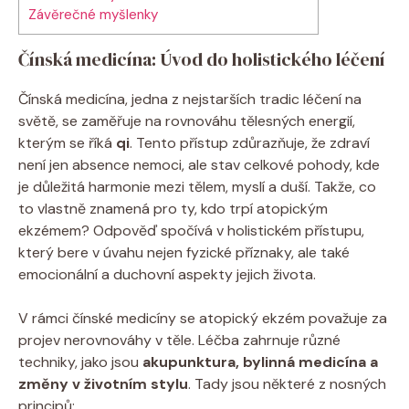
Závěrečné myšlenky
Čínská medicína: Úvod do holistického léčení
Čínská⁢ medicína, ⁤jedna z ‌nejstarších tradic léčení ‌na
světě, se zaměřuje na rovnováhu tělesných energií,
kterým ‌se říká
qi
. Tento přístup zdůrazňuje, že zdraví
není jen absence nemoci, ale ⁤stav⁤ celkové pohody, kde
⁣je důležitá ‌harmonie mezi tělem, myslí a duší. Takže, ⁣co
to vlastně znamená pro ty, kdo ‍trpí atopickým
‍ekzémem? ⁣Odpověď spočívá v holistickém ​přístupu,
který bere v‌ úvahu nejen fyzické příznaky, ale také​
emocionální a duchovní aspekty jejich života.
V ⁣rámci čínské medicíny⁢ se atopický ekzém ​považuje za‍
projev⁢ nerovnováhy v těle. Léčba zahrnuje různé⁢
techniky, jako jsou⁣
akupunktura, bylinná⁤ medicína a
změny v životním stylu
. Tady ⁤jsou některé z nosných
principů: