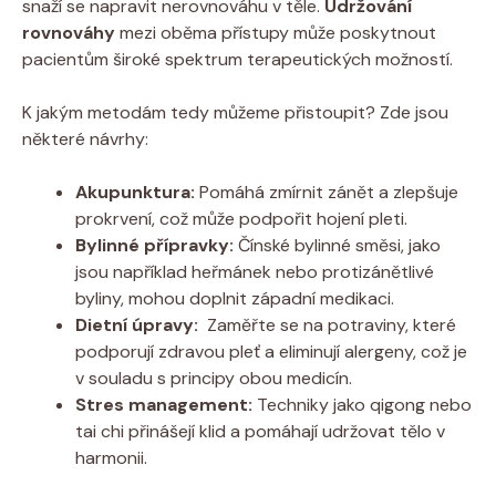
snaží ‌se napravit nerovnováhu v ‍těle.
Udržování
rovnováhy
mezi⁤ oběma přístupy může poskytnout
pacientům široké spektrum terapeutických⁤ možností.
K jakým metodám tedy můžeme⁣ přistoupit? Zde jsou
některé návrhy:
Akupunktura:
Pomáhá zmírnit zánět⁢ a‌ zlepšuje‍
prokrvení, což může podpořit hojení pleti.
Bylinné‍ přípravky:
Čínské bylinné směsi, jako
jsou například⁢ heřmánek‍ nebo protizánětlivé
⁢byliny, mohou doplnit západní ​medikaci.
Dietní úpravy:
​ Zaměřte se na potraviny, ⁢které
podporují zdravou pleť a eliminují ⁤alergeny,‌ což je
v souladu s principy obou medicín.
Stres management:
⁣Techniky jako qigong nebo⁤
tai chi přinášejí klid a pomáhají​ udržovat tělo v
harmonii.