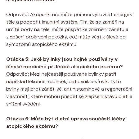
Odpověď: Akupunktura může⁣ pomoci vyrovnat ⁤energii v
⁢těle a ‍podpořit ⁤imunitní systém. ⁢Tím, že se ⁤zaměří na
určité body​ na těle, může přispět ke zmírnění‌ zánětu ​a
zlepšení ⁣prokrvení pokožky, což může vést k úlevě od
symptomů atopického⁤ ekzému.
Otázka 5: Jaké ‌bylinky jsou hojně používány v
čínské‍ medicíně při léčbě atopického ekzému?
Odpověď: Mezi nejčastěji⁤ používané bylinky patří
například lékořice, řebříček, datlovník a šťovík. Tyto
byliny ⁣mají protizánětlivé, antihistaminové a⁢ regenerační
⁢vlastnosti, které mohou⁢ přispět​ ke zlepšení stavu pleti a⁢
snížení svědění.
Otázka 6: ⁤Může být dietní úprava⁢ součástí⁣ léčby
⁤atopického⁤ ekzému?