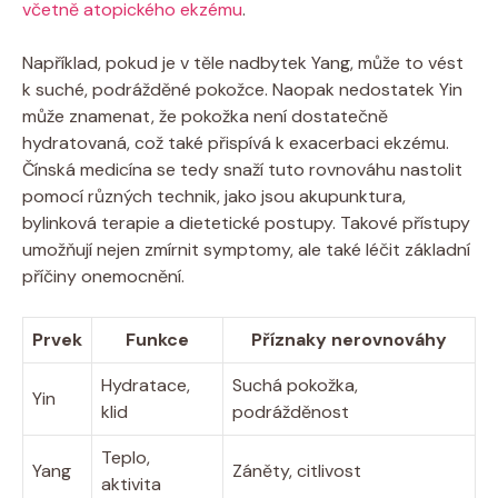
včetně atopického ekzému
.
Například, pokud je⁣ v těle nadbytek Yang, může to⁣ vést
k suché, podrážděné pokožce. Naopak nedostatek Yin
může znamenat,⁤ že pokožka není dostatečně
hydratovaná, což také přispívá k exacerbaci ekzému.
Čínská medicína se tedy ⁢snaží tuto rovnováhu nastolit‍
pomocí různých technik, jako jsou‍ akupunktura,​
bylinková terapie⁤ a dietetické postupy. Takové ‍přístupy‌
umožňují⁤ nejen zmírnit symptomy, ale také​ léčit základní
příčiny onemocnění.
Prvek
Funkce
Příznaky nerovnováhy
Hydratace,
Suchá pokožka,‍
Yin
klid
podrážděnost
Teplo,
Yang
Záněty, citlivost
aktivita