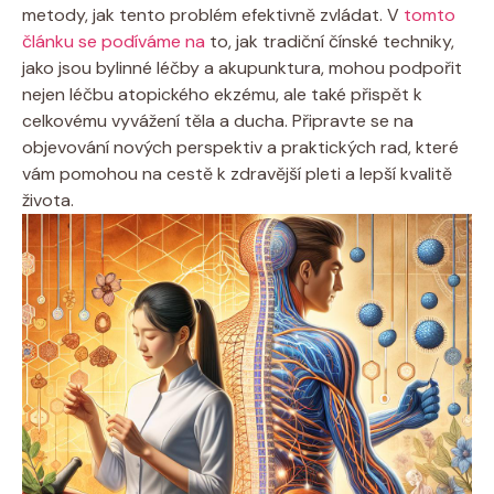
metody,⁣ jak ‌tento problém efektivně ⁤zvládat. V
tomto‌
článku se podíváme na
to,‌ jak tradiční ​čínské techniky,
jako jsou bylinné léčby a ​akupunktura, mohou podpořit
nejen léčbu ​atopického ekzému, ⁣ale také přispět k
celkovému vyvážení těla a ducha. Připravte se na
objevování nových perspektiv a praktických rad, které
vám pomohou na cestě ⁤k zdravější pleti a lepší kvalitě
života.