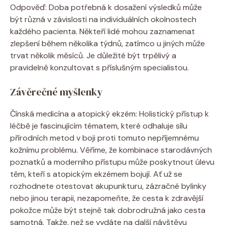
Odpověď: ‌Doba⁢ potřebná k dosažení výsledků může
být různá v⁤ závislosti na individuálních okolnostech
každého pacienta. Někteří lidé mohou zaznamenat⁣
zlepšení během několika‌ týdnů, zatímco u ⁢jiných může
trvat několik⁢ měsíců. Je důležité být trpělivý​ a
⁤pravidelně konzultovat s příslušným​ specialistou.
Závěrečné myšlenky
Čínská medicína ‍a atopický‌ ekzém: ⁢Holistický přístup k
léčbě‌ je​ fascinujícím tématem, které odhaluje⁢ sílu
přírodních metod v boji ‌proti tomuto nepříjemnému
kožnímu problému. Věříme, že kombinace starodávných​
poznatků a​ moderního přístupu může poskytnout úlevu
​těm, kteří s atopickým ‌ekzémem bojují.⁣ Ať už se
⁤rozhodnete otestovat akupunkturu, zázračné ⁤bylinky⁣
nebo jinou ⁢terapii,‌ nezapomeňte, že ⁣cesta k⁣ zdravější
pokožce⁢ může být⁤ stejně tak⁢ dobrodružná jako cesta
‌samotná. Takže, než⁣ se vydáte‍ na ‌další návštěvu