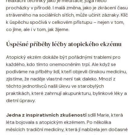
relaxační techniky jako je meditace, ⁤jóga nebo
procházky v ‍přírodě.⁣ I ⁢malá‍ změna,⁢ jako ‌je zkrácení času
stráveného⁣ na​ sociálních ⁢sítích, může⁣ učinit zázraky.⁣ Klíč
⁤k úspěchu spočívá v⁤ celkovém přístupu – nejen v tom,
co ⁣jíme,⁤ ale ‍i ⁢v tom, jak ⁣žijeme.
Úspěšné‌ příběhy ⁣léčby ‍atopického‌ ekzému
Atopický ekzém dokáže být pořádnými trablemi pro
každého, kdo⁣ tímto onemocněním​ trpí.‍ Ale‍ když se
podíváme na příběhy lidí, ⁤kteří objevili čínskou ⁣medicínu,
zjistíme,⁢ že naděje vlastně ⁤není tak daleko. Mnozí z
těchto jednotlivců ⁣našli ⁤úlevu ve starobylých
⁣praktikách, které zahrnují akupunkturu, ⁤bylinkové‌ léky a
dietní úpravy.
Jedna z inspirativních zkušeností
‌sdílí Marie, ⁢která
léta bojovala s atopickým ⁤ekzémem. ⁢Po⁢ několika
měsících tradiční medicíny,⁢ která ⁢jí⁣ nabízela jen dočasné