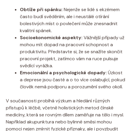
Obtíže při spánku:
Nejenže se lidé s‍ ekzémem
⁣často budí svěděním, ale ⁢i neustálé otírání
bolestivých míst o povlečení může‌ znesnadnit
kvalitní spánek.
Socioekonomické aspekty:
Vážnější​ případy už
mohou mít‌ dopad ⁣na pracovní schopnost a
produktivitu. Představte si, že se snažíte skončit⁣
pracovní ⁣projekt, zatímco vám na ruce pulsuje
svědící vyrážka.
Emocionální a psychologické dopady:
Úzkost
a deprese⁣ jsou časté a o ⁣to více oslabující, pokud
člověk ‌nemá podporu a ⁣porozumění‍ svého okolí.
V současnosti⁢ probíhá výzkum a hledání ​různých
přístupů k léčbě, včetně ‌holistic­kých metod ⁣čínské
medicíny, která se ‌rovným dílem⁤ zaměřuje⁤ na tělo i⁣ mysl.
Například akupunktura⁣ nebo bylinné směsi mohou
pomoci nejen ⁣zmírnit fyzické příznaky, ale ⁢i povzbudit