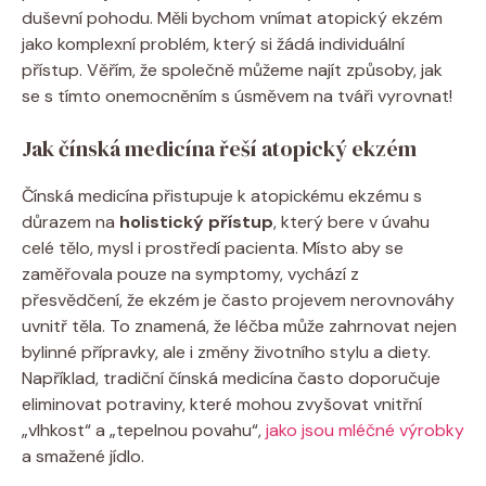
duševní pohodu.⁢ Měli bychom ​vnímat atopický⁢ ekzém
jako komplexní⁢ problém, ‌který si žádá ‌individuální
⁣přístup. Věřím, že společně můžeme najít způsoby,‌ jak
se s tímto onemocněním s ​úsměvem ⁤na ‍tváři ​vyrovnat!
Jak‍ čínská medicína‌ řeší atopický ekzém
Čínská medicína přistupuje ⁣k atopickému ekzému s
důrazem na
holistický přístup
, který bere v⁣ úvahu‌
celé‌ tělo, mysl i prostředí pacienta.⁢ Místo aby ⁤se
‍zaměřovala pouze na symptomy, vychází z
přesvědčení, že ekzém je ​často projevem nerovnováhy
uvnitř těla. To znamená,⁤ že léčba může zahrnovat nejen
bylinné přípravky, ale i ‌změny životního stylu a diety.⁤
Například,⁢ tradiční‍ čínská medicína ⁣často‍ doporučuje
eliminovat potraviny, které mohou zvyšovat vnitřní ​
„vlhkost“ a „tepelnou povahu“,⁤
jako jsou mléčné výrobky
a ⁢smažené‌ jídlo.