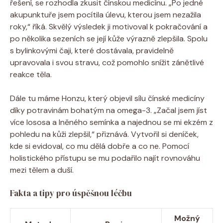
řešení, se rozhodla zkusit čínskou medicínu. „Po jedné
akupunktuře jsem pocítila úlevu, ⁣kterou jsem ⁢nezažila
roky,“ říká. Skvělý výsledek ji motivoval k pokračování a ​
po ‍několika sezeních se její kůže výrazně zlepšila. Spolu⁣
s bylinkovými čaji, které dostávala, pravidelně
upravovala⁢ i svou stravu, což pomohlo snížit zánětlivé
reakce těla.
Dále tu máme Honzu, který objevil sílu ⁣čínské medicíny
díky potravinám ‍bohatým ‌na omega-3. „Začal⁤ jsem⁤ jíst
více lososa ⁢a ‍lněného semínka a najednou se mi ekzém z
‍pohledu na kůži zlepšil,“ přiznává. Vytvořil si deníček,⁤
kde si ⁤evidoval,⁣ co mu ⁣dělá⁣ dobře a co ne. Pomocí⁤
holistického ​přístupu se mu podařilo‌ najít⁤ rovnováhu
mezi tělem a duší.
Fakta ​a​ tipy pro úspěšnou léčbu
Možný