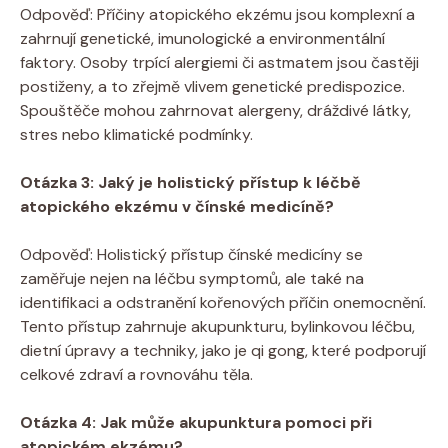
Odpověď: ⁣Příčiny atopického ekzému jsou komplexní a
zahrnují genetické, imunologické a environmentální
faktory. Osoby trpící alergiemi či astmatem ⁢jsou ⁣častěji‌
postiženy, a to ⁤zřejmě vlivem genetické predispozice.
‍Spouštěče mohou ‍zahrnovat ‍alergeny, dráždivé ​látky,
stres ⁢nebo klimatické podmínky.
Otázka 3: ​Jaký​ je holistický⁣ přístup k‌ léčbě
atopického ekzému v⁤ čínské medicíně?
Odpověď: Holistický⁣ přístup čínské ⁣medicíny se
zaměřuje nejen na léčbu symptomů, ale​ také‌ na
identifikaci a ‌odstranění kořenových ⁢příčin onemocnění.⁢
Tento přístup zahrnuje akupunkturu,⁢ bylinkovou léčbu,
dietní úpravy⁣ a techniky, ​jako je qi ⁢gong, které podporují
celkové zdraví a rovnováhu těla.
Otázka ⁢4: Jak může akupunktura‌ pomoci při ​
atopickém⁤ ekzému?