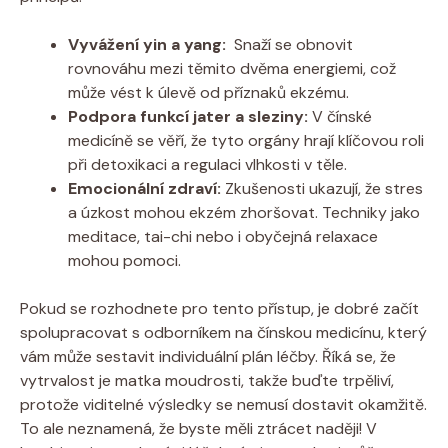
Vyvážení yin‍ a yang:
⁢ Snaží se obnovit
rovnováhu mezi těmito dvěma‍ energiemi, což
může vést k úlevě od⁣ příznaků​ ekzému.
Podpora‍ funkcí ⁣jater a sleziny:
V čínské
medicíně se‍ věří, že tyto​ orgány hrají klíčovou roli‌
při detoxikaci⁣ a ⁤regulaci vlhkosti v těle.
Emocionální zdraví:
Zkušenosti ukazují, že stres
a úzkost mohou ekzém zhoršovat. Techniky jako
meditace, tai-chi nebo⁢ i obyčejná relaxace⁤
mohou pomoci.
Pokud se rozhodnete pro⁣ tento přístup,​ je ⁢dobré začít
spolupracovat⁣ s odborníkem na‍ čínskou medicínu, který⁣
vám⁣ může sestavit individuální plán léčby.‌ Říká se, že
vytrvalost je ⁤matka⁤ moudrosti, takže buďte trpěliví,
protože viditelné výsledky se nemusí ‌dostavit ⁤okamžitě.​
To ale neznamená, že‌ byste měli ztrácet naději! V