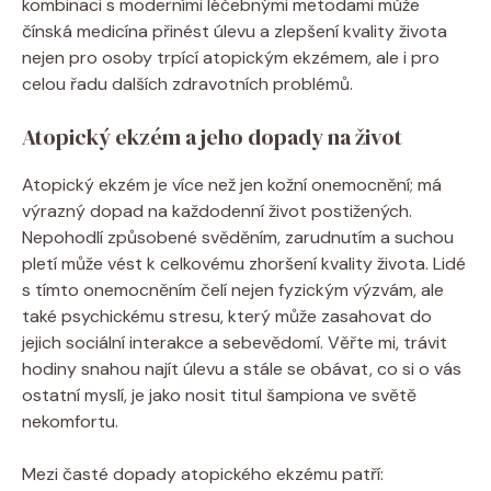
kombinaci s moderními léčebnými metodami může
⁤čínská medicína přinést úlevu a​ zlepšení⁢ kvality​ života
nejen pro osoby trpící atopickým ⁤ekzémem, ale i pro
celou řadu dalších zdravotních ⁢problémů.
Atopický ‍ekzém a jeho ​dopady‌ na život
Atopický ekzém je více než jen kožní‍ onemocnění; má‌
výrazný⁣ dopad na každodenní život‌ postižených.
Nepohodlí způsobené svěděním, zarudnutím a suchou
pletí může vést k celkovému zhoršení kvality života. Lidé
s⁣ tímto onemocněním čelí nejen fyzickým výzvám, ‍ale
také ​psychickému stresu, který může zasahovat​ do
jejich sociální interakce​ a sebevědomí. ‌Věřte ‍mi, trávit
hodiny snahou najít úlevu a stále se obávat, co ⁤si ​o vás
ostatní myslí,‌ je jako nosit titul šampiona ve světě
nekomfortu.
Mezi časté ‍dopady⁢ atopického ​ekzému patří: