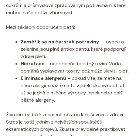
cukrům a‌ průmyslově zpracovaným⁣ potravinám, které
mohou naše ⁤potíže zhoršovat.
Mezi základní doporučení patří:
Zaměřit ⁣se na čerstvé potraviny
​ – ovoce a‍
zelenina ⁣jsou⁢ plné antioxidantů, ​které⁢ podporují
zdraví pleti.
Hidratace
– nepodceňujte pitný‍ režim.‍ Voda
pomáhá vyplavovat toxiny, což může ulevit i ⁣pleti.
Eliminace ⁤alergenů
– pokud víte, že ‌máte na‌
něco‌ alergii, snažte se to z jídelníčku vyřadit, ať
už se jedná ‌o mléčné výrobky, lepek nebo ⁤další⁤
běžné alergeny.
Životní styl také znamená přístup ‍k duševnímu zdraví.
Stres ⁣je totiž jedním z největších spouštěčů
ekzematických projevů.‍ Zkuste pravidelně‍ praktikovat⁤