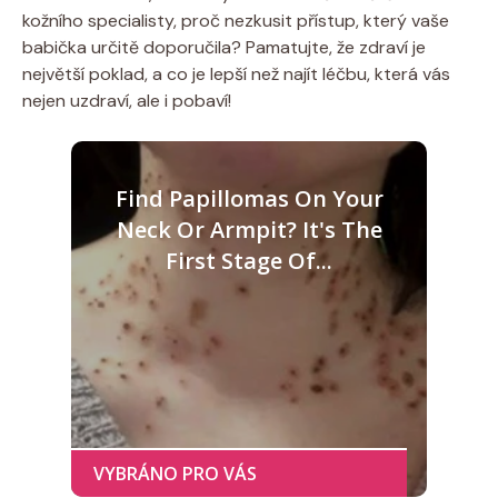
kožního specialisty, proč nezkusit ​přístup, který ‍vaše​
babička určitě doporučila? Pamatujte, ​že zdraví je
největší​ poklad, a ‌co je lepší než najít léčbu, ⁤která vás
nejen uzdraví,⁣ ale i ​pobaví!
Find Papillomas On Your
Neck Or Armpit? It's The
First Stage Of...