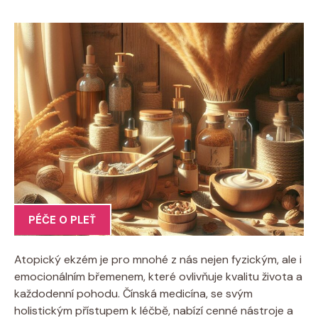
PÉČE O PLEŤ
Atopický ekzém je pro mnohé z nás⁢ nejen fyzickým, ‌ale i
emocionálním‌ břemenem,⁢ které ovlivňuje kvalitu života a
každodenní pohodu. Čínská medicína, se svým
holistickým přístupem k léčbě,​ nabízí ⁢cenné nástroje a