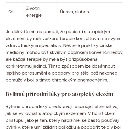
Životní
Qi
Únava, slabost
energie
Je⁣ důležité ⁢mít na paměti, že pacienti s atopickým
ekzémem by‌ měli veškeré ‌terapie konzultovat se ⁤svými
zdravotnickými⁣ specialisty. Některé praktiky ‌čínské
medicíny ⁢mohou být skvělým doplňkem konvenční léčby,
ale každá⁢ terapie by měla ​být přizpůsobena
‌konkrétnímu jedinci. Tímto způsobem lze dosáhnout
lepšího‌ porozumění a podpory pro tělo,‌ což ‍nakonec
⁢pomůže⁣ v boji s tímto chronickým onemocněním.
Bylinné ⁢přírodní léky‍ pro atopický ekzém
Bylinné přírodní léky představují‌ fascinující alternativu,
jak se vyrovnat‍ s atopickým ekzémem. V holistickém
přístupu, jako je ten, který‍ nabízíme, se⁢ často používají
bylinky, které umí zklidnit​ pokožku a podpořit tělo v boji