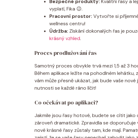
Bezpečné produkty:
Kvalitní řasy a l
vyplatí, Fika 😉.
Pracovní prostor:
Vytvořte si příjemné 
wellness centru!
Údržba:
Získání dokonalých řas je pouze
krásný vzhled
.
Proces prodlužování řas
Samotný proces obvykle trvá mezi 1,5 až 3 hodi
Během aplikace ležíte na pohodlném lehátku, za
vám může přesně ukázat, jak bude vaše nové j
nutnosti se každé ráno líčit!
Co očekávat po aplikaci?
Jakmile jsou řasy hotové, budete se cítit jako 
zároveň dramatické. Zpravidla se doporučuje
nové krásné řasy zůstaly tam, kde mají. Pamat
zajistí, že se vaše řasy nenechají zahodit ja