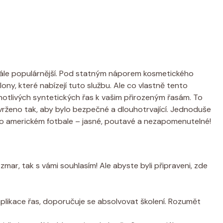
 stále populárnější. Pod statným náporem kosmetického
ony, které nabízejí tuto službu. Ale co vlastně tento
notlivých syntetických řas k vašim přirozeným řasám. To
navrženo tak, aby bylo bezpečné a dlouhotrvající. Jednoduše
o americkém fotbale – jasné, poutavé a nezapomenutelné!
mar, tak s vámi souhlasím! Ale abyste byli připraveni, zde
plikace řas, doporučuje se absolvovat školení. Rozumět