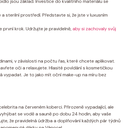
epidlo jsou základ. Investice do kvalitního materiálu se
a sterilní prostředí. Představte si, že jste v luxusním
 první krok. Udržujte je pravidelně,
aby si zachovaly svůj
nami, v závislosti na počtu řas, které chcete aplikovat.
vřete oči a relaxujete. Hlasité povídání s kosmetičkou
á vypadat. Je to jako mít oční make-up na míru bez
celebrita na červeném koberci. Přirozeně vypadající, ale
 vyhýbat se vodě a sauně po dobu 24 hodin, aby vaše
ujte, že pravidelná údržba a doplňování každých pár týdnů
ko zapomenuté dárky na Vánoce!