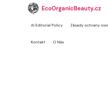
Přeskočit
EcoOrganicBeauty.cz
na
obsah
AI Editorial Policy
Zásady ochrany oso
Kontakt
O Nás