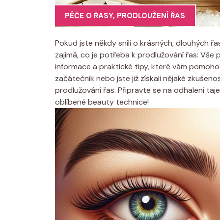
PÉČE O ŘASY
,
PRODLOUŽENÍ ŘAS
Pokud jste někdy snili o krásných, dlouhých ř
zajímá, co je potřeba k prodlužování řas: Vše 
informace a praktické tipy, které vám pomoho
začátečník nebo jste již získali nějaké zkušen
prodlužování řas. Připravte se na odhalení ta
oblíbené beauty technice!