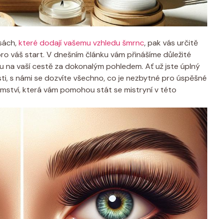
asách,
které dodají vašemu vzhledu šmrnc
, pak vás určitě
pro váš start. V dnešním článku vám přinášíme důležité
u na vaší cestě za dokonalým pohledem. Ať už jste úplný
osti, s námi se dozvíte všechno, co je nezbytné pro úspěšné
jemství, která vám pomohou stát se mistryní v této