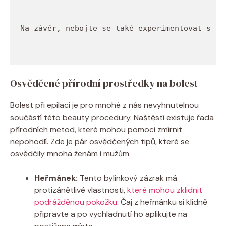
Na závěr, nebojte se také experimentovat s 
př
Osvědčené přírodní⁣ prostředky ⁤na ⁢bolest
Bolest při epilaci je pro ‌mnohé‍ z nás nevyhnutelnou
součástí ⁣této beauty⁢ procedury.⁤ Naštěstí‌ existuje řada
⁣přírodních ​metod,‌ které‌ mohou ​pomoci⁤ zmírnit
nepohodlí. Zde je pár osvědčených tipů, které se⁣
osvědčily mnoha ‍ženám i mužům.
Heřmánek:
Tento bylinkový zázrak má
protizánětlivé vlastnosti, ​
které mohou zklidnit
podrážděnou pokožku
. Čaj ⁤z​ heřmánku ‍si klidně
⁤připravte a po vychladnutí ho aplikujte na