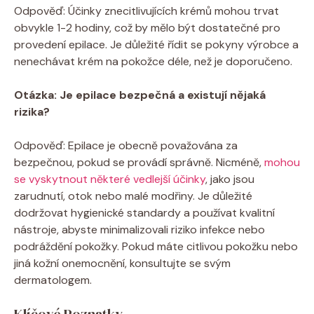
Odpověď: Účinky znecitlivujících krémů mohou trvat
obvykle 1-2 hodiny, což by‌ mělo‌ být ⁢dostatečné ‍pro
provedení epilace.⁢ Je důležité řídit se pokyny‍ výrobce ⁤a
nenechávat krém na pokožce ⁢déle, než je doporučeno.
Otázka: Je epilace bezpečná a existují nějaká
rizika?
Odpověď: Epilace je⁢ obecně považována za‍
bezpečnou, pokud se ⁣provádí správně. Nicméně,
mohou
se vyskytnout některé vedlejší účinky
, jako jsou
zarudnutí,‍ otok nebo⁢ malé modřiny. Je důležité
dodržovat hygienické standardy a používat kvalitní⁣
nástroje, abyste minimalizovali riziko ‍infekce nebo
podráždění pokožky. ⁣Pokud máte citlivou pokožku ⁤nebo
⁢jiná kožní onemocnění, konsultujte se svým
dermatologem.⁢