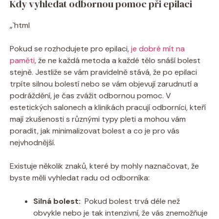
Kdy vyhledat⁤ odbornou pomoc ⁣při epilaci
„`html
Pokud⁢ se rozhodujete ‍pro epilaci, ⁢
je dobré mít ‍na
paměti
, že⁣ ne každá‌ metoda​ a každé tělo snáší‌ bolest​
stejně. Jestliže se vám pravidelně stává,‌ že po ‌epilaci
trpíte ‌silnou bolestí nebo se vám ‌objevují ‌zarudnutí a‌
podráždění, je ⁤čas‍ zvážit odbornou pomoc. ⁤V
estetických salonech⁤ a⁢ klinikách‌ pracují odborníci, kteří‌
mají ⁣zkušenosti s různými​ typy⁣ pleti a mohou vám
poradit, jak minimalizovat bolest a co je pro‍ vás
nejvhodnější.
Existuje několik znaků, které by mohly ⁣naznačovat, že
byste měli ‍vyhledat radu od odborníka:
Silná bolest:
⁤ Pokud bolest trvá déle než
⁣obvykle nebo je tak intenzivní, že vás‌ znemožňuje