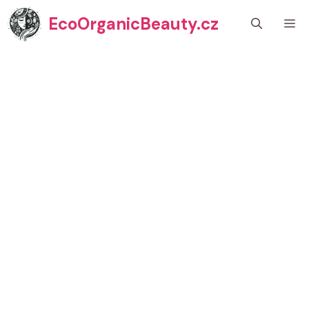
Přeskočit
EcoOrganicBeauty.cz
M
na
obsah