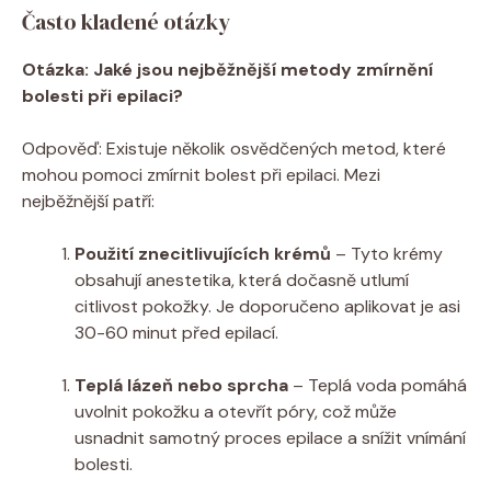
Často kladené‍ otázky
Otázka: Jaké ⁣jsou nejběžnější metody zmírnění
‍bolesti při epilaci?
Odpověď:‌ Existuje několik osvědčených metod, ​které
mohou ‌pomoci zmírnit ⁢bolest ‌při epilaci. Mezi
nejběžnější patří:
Použití znecitlivujících krémů
– Tyto krémy
obsahují anestetika, která ‌dočasně utlumí‍
citlivost ‌pokožky. Je doporučeno aplikovat je asi
30-60 minut ‌před ⁣epilací.
Teplá ​lázeň nebo⁢ sprcha
– Teplá voda⁤ pomáhá
uvolnit ‍pokožku a otevřít ​póry, což může
usnadnit⁣ samotný proces epilace a snížit ​vnímání
⁤bolesti.