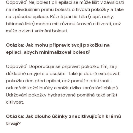
Odpověď: Ne, bolest ‌při epilaci se​ může lišit v závislosti
⁤na individuálním prahu ⁤bolesti, citlivosti ‍pokožky a také
na ⁢způsobu epilace. Různé ​partie těla (např. nohy,⁢
bikinová ⁣linie)​ mohou mít ⁢různou úroveň citlivosti, což
může⁢ ovlivnit vnímání bolesti.
Otázka: Jak mohu připravit svoji pokožku⁤ na
epilaci, abych minimalizoval bolest?
Odpověď: Doporučuje se‍ připravit ‌pokožku​ tím, že⁤ ji
důkladně ⁤umyjete a⁢ osušíte. Také ​je dobré exfoliovat
pokožku den ‌před epilací, což‌ pomůže odstranit
odumřelé kožní buňky⁢ a snížit ⁤riziko zarůstání chlupů.
Udržování pokožky hydratované⁤ pomáhá také snížit
citlivost.
Otázka: Jak dlouho účinky ‍znecitlivujících ⁢krémů
‍trvají?