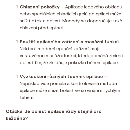
Chlazení​ pokožky
– Aplikace ledového obkladu
nebo speciálních chladicích gelů po epilaci ‍může
snížit otok a bolest.⁤ Mnohdy se doporučuje také
chlazení před epilací.
Použití epilačního zařízení s masážní‍ funkcí
–⁢
Některá moderní⁤ epilační zařízení mají
vestavěnou masážní funkci, ⁣která pomáhá zmírnit
bolest tím, že zklidňuje pokožku během epilace.
Vyzkoušení různých technik epilace
–
Například více pomalá a kontrolovaná metoda
epilace ​může snížit bolest ⁤ve srovnání s rychlým
tahem.
Otázka: Je ​bolest epilace vždy ‍stejná⁢ pro
⁢každého?