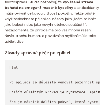
životosprávu.‌ Studie naznačují, ‍že
vyvážená strava
bohatá na omega-3⁤ mastné kyseliny
a antioxidanty
může ovlivnit celkovou citlivost pokožky. Takže příště,‍
když ⁤zaslechnete při epilaci⁣ názory jako „Mám to brát
jako bolest⁢ nebo jako nevyhnutelnou⁣ součást?“,
nezapomeňte, že příroda ​má pro vás⁣ mnohá řešení.
Navíc, trochu‌ humoru ‍a pozitivního ‍myšlení⁣ může také‍
udělat divy!
Zásady‍ správné ‌péče po epilaci
html

Po epilaci je důležité věnovat pozornost sprá
Dalším důležitým krokem je hydratace. 
Aplikuj
Zde je několik dalších pokynů, které byste měl