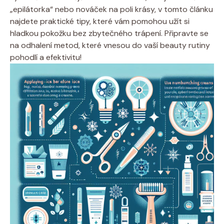
„epilátorka“ nebo​ nováček na⁣ poli krásy,‍ v tomto⁤ článku
najdete ⁤praktické tipy, které ‍vám pomohou užít si
hladkou⁢ pokožku bez zbytečného trápení. Připravte se
na odhalení⁤ metod, které vnesou ⁣do ‌vaší beauty ⁣rutiny
pohodlí a efektivitu!