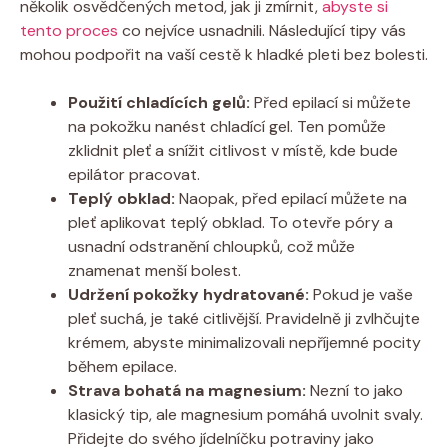
několik⁣ osvědčených metod, ⁢jak ji​ zmírnit,
abyste si
tento proces
⁤co nejvíce usnadnili. Následující tipy vás
mohou podpořit ‍na vaší cestě k hladké ​pleti bez bolesti.
Použití chladících ⁣gelů:
Před epilací si můžete⁣
na pokožku‍ nanést chladící gel. Ten pomůže
zklidnit pleť a snížit ⁤citlivost v místě, kde bude
epilátor​ pracovat.
Teplý obklad:
Naopak, před epilací můžete na‍
pleť aplikovat‌ teplý​ obklad. ⁢To otevře ‍póry a
usnadní odstranění chloupků, což může
znamenat menší⁢ bolest.
Udržení⁢ pokožky hydratované:
Pokud je vaše
pleť suchá, je také citlivější. Pravidelně ji zvlhčujte
krémem, abyste minimalizovali nepříjemné pocity
během epilace.
Strava bohatá na​ magnesium:
Nezní to jako
klasický tip, ale‌ magnesium pomáhá uvolnit svaly.
Přidejte do svého jídelníčku potraviny ‍jako