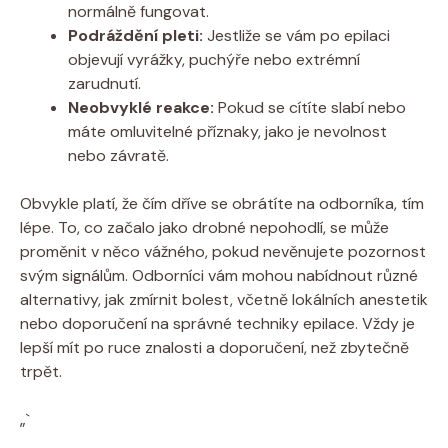
normálně fungovat.
Podráždění pleti:
‍Jestliže se vám po epilaci⁢
objevují ​vyrážky, puchýře‍ nebo extrémní
zarudnutí.
Neobvyklé ⁤reakce:
Pokud se ⁣cítíte slabí⁤ nebo
‍máte omluvitelné příznaky, jako je nevolnost
nebo závratě.
Obvykle platí, že čím dříve‍ se obrátíte⁢ na odborníka, tím
lépe. To, co začalo ‍jako drobné‍ nepohodlí, se může
proměnit v něco⁣ vážného, ‌pokud nevěnujete pozornost
svým signálům. ​Odborníci vám mohou nabídnout různé⁢
alternativy, jak zmírnit⁢ bolest, včetně‌ lokálních anestetik
nebo doporučení na správné⁣ techniky epilace. Vždy je
lepší mít ⁢po ⁢ruce znalosti ​a doporučení, než zbytečně
trpět.
„`