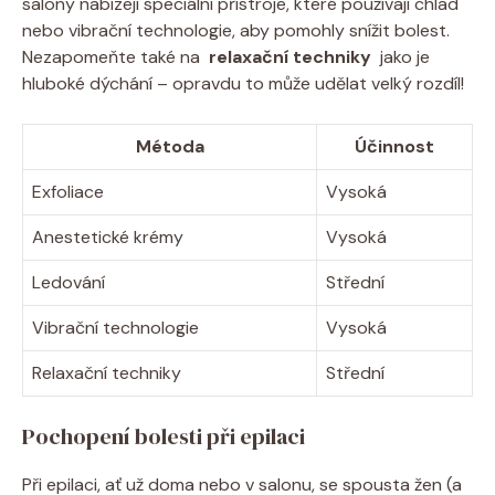
salony nabízejí speciální přístroje, které⁤ používají chlad
nebo ⁢vibrační technologie, aby pomohly ‌snížit bolest.
Nezapomeňte‌ také na ‌
relaxační techniky
‌ jako⁢ je
⁣hluboké dýchání – opravdu to může udělat velký ​rozdíl!
Métoda
Účinnost
Exfoliace
Vysoká
Anestetické krémy
Vysoká
Ledování
Střední
Vibrační technologie
Vysoká
Relaxační techniky
Střední
Pochopení bolesti při epilaci
Při epilaci, ⁤ať už⁤ doma nebo v salonu,​ se spousta žen (a