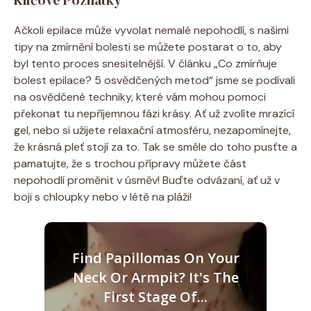
Klíčové ​Poznatky
Ačkoli ​epilace může vyvolat nemalé ‌nepohodlí, s našimi
tipy na zmírnění ‍bolesti se‌ můžete postarat o⁢ to, aby ​
byl tento proces snesitelnější. V článku⁣ „Co⁤ zmírňuje
bolest epilace? 5 osvědčených metod“​ jsme se podívali
na osvědčené​ techniky,​ které vám mohou pomoci
‌překonat tu nepříjemnou ⁣fázi‍ krásy. Ať ​už zvolíte mrazící
gel, nebo si ​užijete relaxační atmosféru, nezapomínejte,​
že krásná pleť stojí za to. Tak se směle do⁢ toho pusťte a
pamatujte, ⁢že​ s trochou přípravy‌ můžete část
nepohodlí proměnit​ v úsměv! ‌Buďte odvázaní, ať​ už ‍v
boji ‌s chloupky nebo v létě na pláži!
Find Papillomas On Your
Neck Or Armpit? It's The
First Stage Of...