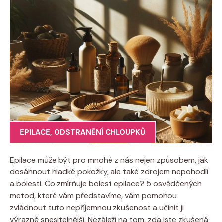
EPILACE
,
ODSTRANĚNÍ CHLOUPKŮ
Epilace může být ‍pro mnohé⁣ z nás‌ nejen způsobem, ‍jak
dosáhnout hladké⁣ pokožky, ‌ale také zdrojem⁣ nepohodlí
a bolesti. ‌Co zmírňuje bolest epilace?⁤ 5 osvědčených
metod, které vám představíme, vám pomohou
zvládnout tuto ⁢nepříjemnou zkušenost⁤ a učinit⁤ ji
výrazně snesitelnější. Nezáleží na tom,⁣ zda jste ⁢zkušená​