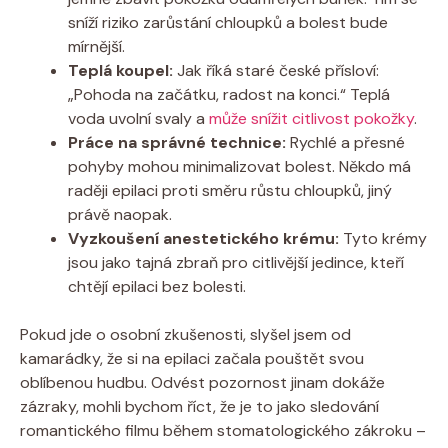
sníží riziko⁢ zarůstání ⁣chloupků a ⁢bolest bude
mírnější.
Teplá koupel:
Jak ‍říká staré ‍české přísloví:
„Pohoda na začátku, radost na konci.“‍ Teplá ​
voda uvolní svaly‍ a
může snížit citlivost pokožky
.
Práce na správné‍ technice:
Rychlé‍ a přesné
⁣pohyby mohou minimalizovat bolest. Někdo má
raději epilaci proti směru ‌růstu chloupků, jiný‌
právě naopak.
Vyzkoušení anestetického ‌krému:
Tyto krémy
jsou ‌jako tajná⁢ zbraň pro citlivější jedince, kteří
chtějí epilaci bez ⁤bolesti.
Pokud jde o osobní zkušenosti, slyšel jsem od ​
kamarádky, že si⁢ na epilaci začala pouštět svou
oblíbenou hudbu. Odvést⁢ pozornost jinam⁣ dokáže
zázraky, mohli ‌bychom říct, ⁤že je ‌to jako sledování
romantického filmu během stomatologického​ zákroku ⁤–