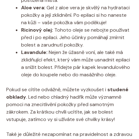
postižena‍ místa.
Aloe vera:
Gel z​ aloe ‌vera je skvělý na hydrataci
pokožky a⁤ její zklidnění. Po epilaci ⁢si​ ho naneste
na ⁣kůži ⁣– vaše pokožka vám ​poděkuje!
Ricinový olej:
Tohoto oleje se nebojte používat
před i po epilaci. ⁢Jeho účinky pomáhají zmírnit
bolest a zarudnutí pokožky.
Lavandule:
Nejen že úžasně voní, ale​ také má
zklidňující efekt,⁣ který vám může usnadnit‍ epilaci
a snížit bolest.⁣ Přidejte pár‌ kapek‍ levandulového⁤
oleje do‍ koupele nebo⁤ do masážního oleje.
Pokud se cítíte odvážně, můžete vyzkoušet i
studené‌
obklady
. Led‍ nebo chladný‌ hadřík může významně ​
pomoci na‍ znecitlivění ⁤pokožky ⁣před​ samotným
zákrokem.⁣ Za krátkou chvíli ucítíte, jak se bolest
vstupuje, zatímco ⁣vy⁢ si užíváte své ⁣chvilky krásy!
Také je důležité nezapomínat na ​pravidelnost⁢ a zdravou