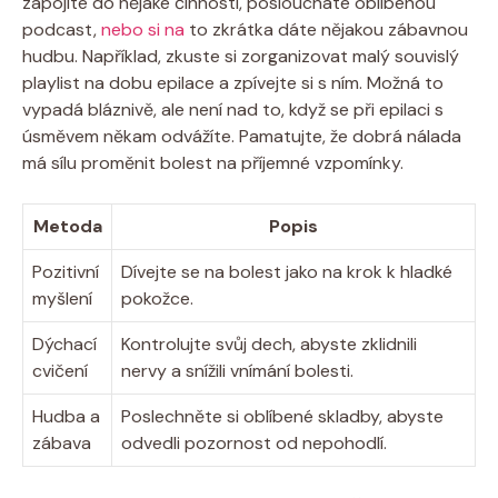
zapojíte do nějaké činnosti,‍ posloucháte oblíbenou
podcast,
nebo si na
⁤to zkrátka⁣ dáte nějakou ‌zábavnou
hudbu. ⁣Například, zkuste‌ si‌ zorganizovat‍ malý souvislý
playlist na dobu epilace a zpívejte si s ním. Možná to⁢
vypadá bláznivě, ale není nad‌ to, když se ‍při ‌epilaci s⁣
úsměvem ⁣někam odvážíte. Pamatujte, že dobrá nálada
má sílu proměnit bolest na příjemné ‍vzpomínky.
Metoda
Popis
Pozitivní
Dívejte se na bolest ​jako na krok ⁢k hladké
myšlení
pokožce.
Dýchací
Kontrolujte ‌svůj dech, ⁢abyste zklidnili
cvičení
nervy a snížili vnímání‌ bolesti.
Hudba a
Poslechněte si oblíbené skladby, abyste​
zábava
odvedli pozornost od nepohodlí.