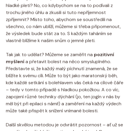
hladké ​pleti? No, co kdybychom se na ⁣to podívali ‍z
⁣trochu jiného úhlu a zkusili⁤ si tuto nepříjemnost
zpříjemnit? ​Místo‌ toho, abychom ⁤se soustředili na
všechno, co nám ublíží, můžeme ‌si‍ třeba připomenout,
že výsledek‍ bude stát‍ za to. S⁣ každým taháním⁤ se
vlastně ‍blížíme‌ k ⁢našim snům o jemné pleti.
Tak‍ jak ⁤to udělat?⁢ Můžeme‌ se zaměřit ‌na
pozitivní
myšlení
​a přetavit bolest na něco smysluplného.
Představte si,⁢ že každý​ malý píchnutí​ znamená, že se
blížíte k svému cíli. Může⁣ to být jako⁣ maratonský běh,
kde každé setkání s bolehlavem vás čeká na cílové čáře
–⁣ tedy ​v tomto případě s hladkou pokožkou. A co víc,
zapojení různé techniky dýchání (jo,​ ten jogín v nás by
měl být při epilaci ⁤s ‍námi!) a zaměření na každý‍ výdech
může ⁤také přispět k ⁤snížení⁢ vnímané bolesti.
Další‍ skvělou metodou je odvrátit pozornost – ať už ⁢se‍