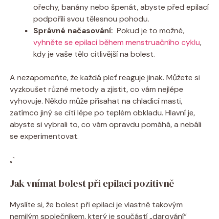
ořechy,⁤ banány nebo‍ špenát,⁢ abyste před epilací
podpořili svou tělesnou pohodu.
Správné načasování:
​ Pokud⁣ je⁢ to možné,
vyhněte se epilaci během menstruačního cyklu
,
kdy je vaše tělo citlivější na‍ bolest.
A nezapomeňte, ​že každá pleť⁣ reaguje jinak. Můžete si
vyzkoušet různé metody a zjistit, co ⁣vám nejlépe
vyhovuje. Někdo ‍může přísahat na chladicí‍ masti,
zatímco ​jiný ⁢se cítí lépe po teplém obkladu. Hlavní je,
abyste si vybrali to, ⁢co vám opravdu pomáhá, a ⁣nebáli
se ⁢experimentovat.
„`
Jak vnímat bolest při epilaci pozitivně
Myslíte si, že bolest při epilaci je vlastně takovým
nemilým společníkem,⁤ který ​je⁣ součástí „darování“