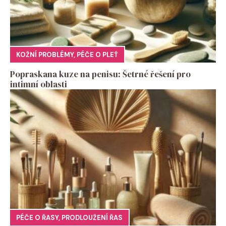
KOŽNÍ PROBLÉMY
,
PÉČE O PLEŤ
Popraskana kuze na penisu: Šetrné řešení pro
intimní oblasti
PÉČE O ŘASY
,
PRODLOUŽENÍ ŘAS