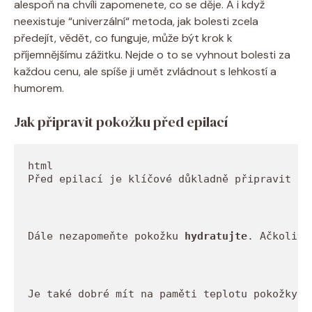
⁣alespoň na ​chvíli⁢ zapomenete, co ‌se ⁢děje. A⁢ i když
neexistuje ‌“univerzální“⁤ metoda, jak⁢ bolesti zcela
předejít, vědět, co funguje, může být krok k​
příjemnějšímu zážitku. Nejde⁤ o ‍to se ‍vyhnout bolesti za
každou cenu, ale⁣ spíše ji umět ⁢zvládnout s lehkostí ‌a
humorem.
Jak ⁤připravit​ pokožku ⁢před epilací
Před epilací je klíčové důkladně připravit po
Dále nezapomeňte pokožku 
hydratujte
. Ačkoliv 
Je také dobré mít na paměti teplotu pokožky. 