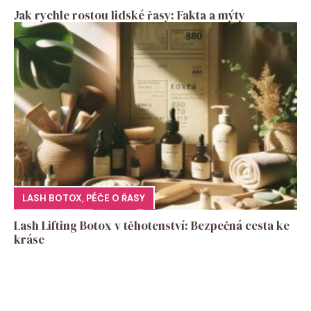
Jak rychle rostou lidské řasy: Fakta a mýty
LASH BOTOX
,
PÉČE O ŘASY
Lash Lifting Botox v těhotenství: Bezpečná cesta ke
kráse