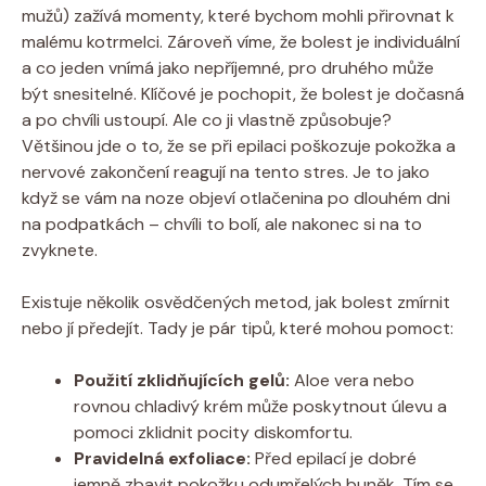
⁤mužů)‍ zažívá ‍momenty,⁤ které bychom ‍mohli přirovnat k
malému⁢ kotrmelci. Zároveň víme, že bolest⁣ je ⁣individuální
a‌ co jeden vnímá jako nepříjemné, pro ​druhého může
být snesitelné. Klíčové je pochopit, že bolest ​je dočasná
a po‌ chvíli ustoupí. Ale co ji vlastně způsobuje?
Většinou‌ jde​ o⁢ to, že se při ⁢epilaci poškozuje pokožka a‌
nervové zakončení‌ reagují na tento stres. Je to ⁤jako
když se⁣ vám na ​noze objeví otlačenina⁢ po ⁢dlouhém ⁤dni
na podpatkách⁤ – chvíli to‍ bolí, ale nakonec si na to
zvyknete.
Existuje ⁢několik osvědčených metod, jak bolest zmírnit
nebo jí předejít. Tady je ⁣pár ⁤tipů, které ​mohou pomoct:
Použití zklidňujících gelů:
Aloe ⁣vera​ nebo
rovnou chladivý krém může poskytnout ⁢úlevu a
pomoci zklidnit ​pocity diskomfortu.
Pravidelná exfoliace:
Před epilací je dobré
⁢jemně ‍zbavit ​pokožku odumřelých buněk. ​Tím se