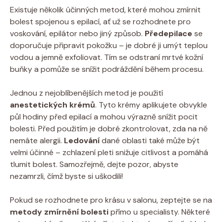
Existuje několik účinných metod, které mohou zmírnit
bolest ​spojenou s‍ epilací, ať ⁢už se rozhodnete pro⁢
voskování, epilátor ‌nebo jiný ⁢způsob.
Předepilace
se⁤
doporučuje ⁣připravit pokožku – ⁣je dobré⁤ ji umýt teplou
vodou a jemně exfoliovat. Tím ​se odstraní ⁤mrtvé‌ kožní
buňky⁤ a pomůže se snížit podráždění během ⁣procesu.
Jednou z nejoblíbenějších ‍metod je ​použití
anestetických ‌krémů
. Tyto krémy aplikujete obvykle
půl hodiny⁣ před epilací a ​mohou výrazně snížit ⁤pocit
bolesti. Před použitím je dobré zkontrolovat, zda na ně
nemáte​ alergii.
Ledování
dané oblasti ‌také⁤ může‌ být‍
velmi ​účinné – zchlazení pleti snižuje citlivost a pomáhá
tlumit bolest.⁢ Samozřejmě, dejte pozor, abyste
nezamrzli, čímž ⁤byste si uškodili!
Pokud‌ se rozhodnete pro krásu v salonu, zeptejte se na⁤
metody zmírnění bolesti
přímo u specialisty. Některé⁣