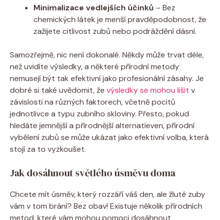
Minimalizace vedlejších účinků
– Bez
chemických látek je menší pravděpodobnost, že
zažijete citlivost zubů nebo podráždění dásní.
Samozřejmě, nic není dokonalé. Někdy může trvat déle,
než uvidíte výsledky, a některé přírodní metody
nemusejí být tak efektivní jako profesionální zásahy. Je
dobré si také uvědomit, že
výsledky se mohou lišit
v
závislosti na různých faktorech, včetně pocitů
jednotlivce a typu zubního skloviny. Přesto, pokud
hledáte jemnější a přírodnější alternatieven, přírodní
vybělení zubů se může ukázat jako efektivní volba, která
stojí za to vyzkoušet.
Jak dosáhnout světlého úsměvu doma
Chcete mít úsměv, který rozzáří váš den, ale žluté zuby
vám v tom brání? Bez obav! Existuje několik přírodních
metod, které vám mohou pomoci dosáhnout