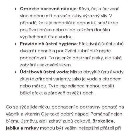
Omezte barevné nápoje:
Káva, čaj a červené
víno mohou mít na vaše zuby výrazný vliv. V
případě, že si je nehodláte odpustit, snažte se
používat brčko nebo si po každém doušku
vypláchnout ústa vodou.
Pravidelná ústní hygiena:
Efektivní čištění zubů
dvakrát denně a používání zubní nitě nejde
podceňovat. To nejenže odstraní plaky, ale také
zabrání usazování skvrn.
Údržbová ústní voda:
Místo obvyklé ústní vody
zkuste přírodní varianty, jako je voda s citronem
nebo mátou. Tyto ingredience mohou posílit
bělicí efekt a zároveň osvěžit dech.
Co se týče jídelníčku, obohacení o potraviny bohaté na
vápník a vitamin C je také dobrý nápad! Pomáhají nejen
bílému úsměvu, ale i zdraví zubů celkově.
Brokolice,
jablka a mrkev
mohou být vašimi nejlepšími přáteli při