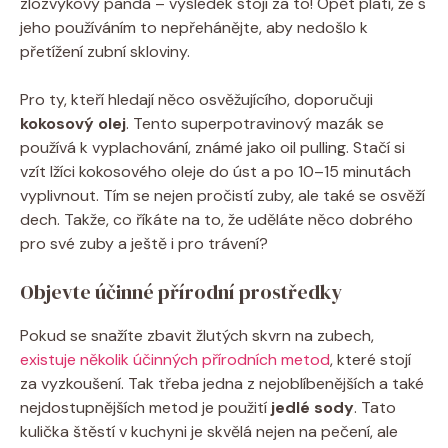
zlozvykový panda – výsledek stojí za to! Opět platí, že s
jeho používáním to nepřehánějte, aby nedošlo k
přetížení zubní skloviny.
Pro ty, kteří hledají něco osvěžujícího, doporučuji
kokosový olej
. Tento superpotravinový mazák se
používá k vyplachování, známé jako oil pulling. Stačí si
vzít lžíci kokosového oleje do úst a po 10–15 minutách
vyplivnout. Tím se nejen pročistí zuby, ale také se osvěží
dech. Takže, co říkáte na to, že uděláte něco dobrého
pro své zuby a ještě i pro trávení?
Objevte účinné přírodní prostředky
Pokud se snažíte zbavit žlutých skvrn na zubech,
existuje několik účinných přírodních metod
, které stojí
za vyzkoušení. Tak třeba jedna z nejoblíbenějších a také
nejdostupnějších metod je použití
jedlé sody
. Tato
kulička štěstí v kuchyni je skvělá nejen na pečení, ale