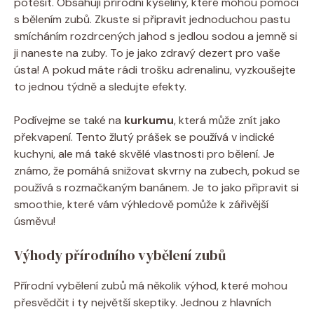
potěšit. Obsahují přírodní kyseliny, které mohou pomoci
s bělením zubů. Zkuste si připravit jednoduchou pastu
smícháním rozdrcených jahod s jedlou sodou a jemně si
ji naneste na zuby. To je jako zdravý dezert pro vaše
ústa! A pokud máte rádi trošku adrenalinu, vyzkoušejte
to jednou týdně a sledujte efekty.
Podívejme se také na
kurkumu
, která může znít jako
překvapení. Tento žlutý prášek se používá v indické
kuchyni, ale má také skvělé vlastnosti pro bělení. Je
známo, že pomáhá snižovat skvrny na zubech, pokud se
používá s rozmačkaným banánem. Je to jako připravit si
smoothie, které vám výhledově pomůže k zářivější
úsměvu!
Výhody přírodního vybělení zubů
Přírodní vybělení zubů má několik výhod, které mohou
přesvědčit i ty největší skeptiky. Jednou z hlavních