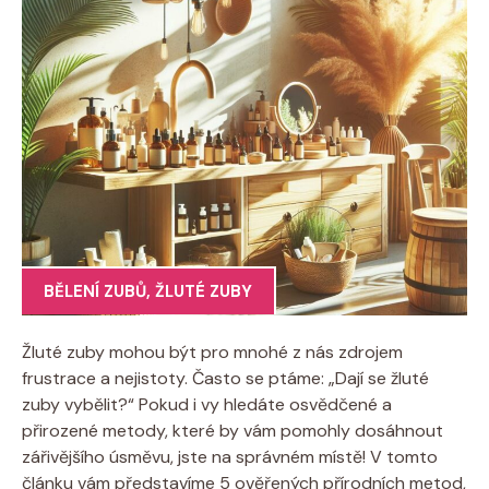
BĚLENÍ ZUBŮ
,
ŽLUTÉ ZUBY
Žluté zuby mohou být pro mnohé z nás zdrojem
frustrace a nejistoty. Často se ptáme: „Dají se žluté
zuby vybělit?“ Pokud i vy hledáte osvědčené a
přirozené metody, které by vám pomohly dosáhnout
zářivějšího úsměvu, jste na správném místě! V tomto
článku vám představíme 5 ověřených přírodních metod,