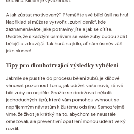
sklovinu. Klíčem je vyváženost.
A jak zůstat motivovaný? Přeměňte své bílící úsilí na hru!
Například si můžete vytvořit „zubní deník“, kde
zaznamenáváte, jaké potraviny jíte a jak se cítíte.
Uvidíte, že s každým úsměvem se vaše zuby budou zdát
bělejší a zdravější. Tak hurá na jídlo, ať nám úsměv září
jako slunce!
Tipy pro dlouhotrvající výsledky vybělení
Jakmile se pustíte do procesu bělení zubů, je klíčové
věnovat pozornost tomu, jak udržet vaše nové, zářivě
bílé zuby co nejdéle. Snažte se dodržovat několik
jednoduchých tipů, které vám pomohou vyhnout se
nepříjemným návratům k žlutému odstínu. Samozřejmě
víme, že život je krátký na to, abychom se neustále
omezovali, ale preventivní opatření mohou udělat velký
rozdíl.