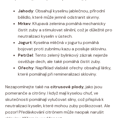
Jahody
: Obsahují kyselinu jablečnou, přírodní
bělidlo, které může jemně odstranit skvrny.
Mrkev
: Křupavá zelenina pomáhá mechanicky
čistit zuby a stimulovat slinění, což je důležité pro
neutralizaci kyselin v ústech.
Jogurt
: Kyselina mléčná v jogurtu pomáhá
bojovat proti zubnímu kazu a posiluje sklovinu.
Petržel
: Tento zelený bylinkový zázrak nejenže
osvěžuje dech, ale také pomáhá čistit zuby.
Ořechy
: Například vlašské ořechy obsahují látky,
které pomáhají při remineralizaci skloviny.
Nezapomínejte také na
citrusové plody
, jako jsou
pomeranče a citróny. I když mají kyselou chuť, ve
skutečnosti pomáhají vylučovat sliny, což přispívá k
neutralizaci kyselin, které mohou zuby poškozovat. Ale
pozor! Předávkování citrónem může naopak narušit