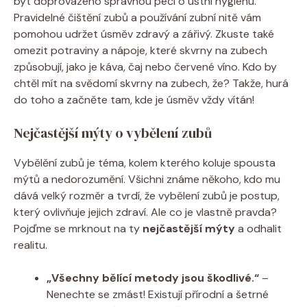
být doprovázeno správnou péčí o ústní hygienu.
Pravidelné čištění zubů a používání zubní nitě vám
pomohou udržet úsměv zdravý a zářivý. Zkuste také
omezit potraviny a nápoje, které skvrny na zubech
způsobují, jako je káva, čaj nebo červené víno. Kdo by
chtěl mít na svědomí skvrny na zubech, že? Takže, hurá
do toho a začněte tam, kde je úsměv vždy vítán!
Nejčastější mýty o vybělení zubů
Vybělění zubů je téma, kolem kterého koluje spousta
mýtů a nedorozumění. Všichni známe někoho, kdo mu
dává velký rozměr a tvrdí, že vybělení zubů je postup,
který ovlivňuje jejich zdraví. Ale co je vlastně pravda?
Pojďme se mrknout na ty
nejčastější mýty
a odhalit
realitu.
„Všechny bělící metody jsou škodlivé.“
–
Nenechte se zmást! Existují přírodní a šetrné