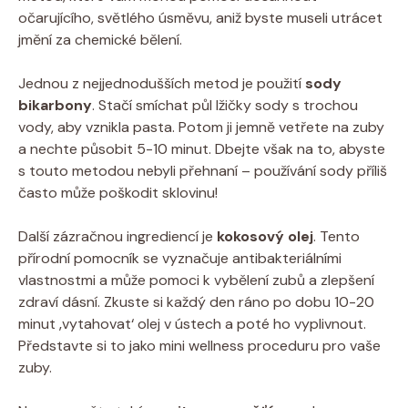
očarujícího, světlého úsměvu, aniž byste museli utrácet
jmění za chemické bělení.
Jednou z nejjednodušších metod je použití
sody
bikarbony
. Stačí smíchat půl lžičky sody s trochou
vody, aby vznikla pasta. Potom ji jemně vetřete na zuby
a nechte působit 5-10 minut. Dbejte však na to, abyste
s touto metodou nebyli přehnaní – používání sody příliš
často může poškodit sklovinu!
Další zázračnou ingrediencí je
kokosový olej
. Tento
přírodní pomocník se vyznačuje antibakteriálními
vlastnostmi a může pomoci k vybělení zubů a zlepšení
zdraví dásní. Zkuste si každý den ráno po dobu 10-20
minut ‚vytahovat‘ olej v ústech a poté ho vyplivnout.
Představte si to jako mini wellness proceduru pro vaše
zuby.