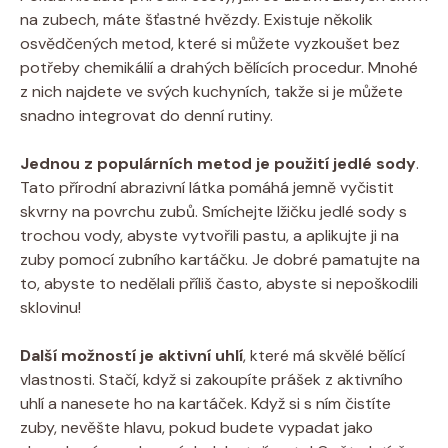
na zubech, máte šťastné hvězdy. Existuje několik
osvědčených metod, které si můžete vyzkoušet bez
potřeby chemikálií a drahých bělících procedur. Mnohé
z nich najdete ve svých kuchyních, takže si je můžete
snadno integrovat do denní rutiny.
Jednou z populárních metod je použití jedlé sody
.
Tato přírodní abrazivní látka pomáhá jemně vyčistit
skvrny na povrchu zubů. Smíchejte lžičku jedlé sody s
trochou vody, abyste vytvořili pastu, a aplikujte ji na
zuby pomocí zubního kartáčku. Je dobré pamatujte na
to, abyste to nedělali příliš často, abyste si nepoškodili
sklovinu!
Další možností je aktivní uhlí
, které má skvělé bělící
vlastnosti. Stačí, když si zakoupíte prášek z aktivního
uhlí a nanesete ho na kartáček. Když si s ním čistíte
zuby, nevěšte hlavu, pokud budete vypadat jako