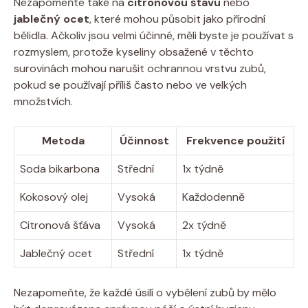
Nezapomeňte také na
citronovou šťávu
nebo
jablečný ocet
, které mohou působit jako přírodní
bělidla. Ačkoliv jsou velmi účinné, měli byste je používat s
rozmyslem, protože kyseliny obsažené v těchto
surovinách mohou narušit ochrannou vrstvu zubů,
pokud se používají příliš často nebo ve velkých
množstvích.
Metoda
Účinnost
Frekvence použití
Soda bikarbona
Střední
1x týdně
Kokosový olej
Vysoká
Každodenně
Citronová šťáva
Vysoká
2x týdně
Jablečný ocet
Střední
1x týdně
Nezapomeňte, že každé úsilí o vybělení zubů by mělo