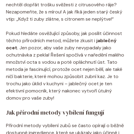
nechtěl dopřát trošku svěžesti z citrusového ráje?
Nezapomeňte, že s mírou! A jak říká jeden starý český
vtip: „Když ti zuby zlátne, s citronem se neplýtve!“
Pokud hledáte osvěžující způsoby, jak posílit účinnost
těchto přírodních metod, můžete zkusit i
jablečný
ocet
. Jen pozor, aby vaše zuby nevypadaly jako
ochutnávka z pekla! Řešení spočívá v naředění malého
množství octa s vodou a poté opláchnutí úst. Tato
metoda je fascinující, protože ocet nejen bělí, ale také
ničí bakterie, které mohou způsobit zubní kaz. Je to
trochu jako úklid v kuchyni – jablečný ocet je ten
efektivní pomocník, který nakonec vytvoří útulný
domov pro vaše zuby!
Jak přírodní metody vybílení fungují
Přírodní metody vybílení zubů se často opírají o běžně
dostupné ingredience, které se ukázaly jako účinné i