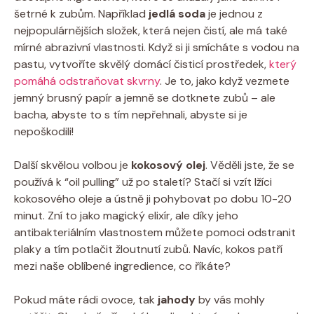
šetrné k zubům. Například
jedlá soda
je jednou z
nejpopulárnějších složek, která nejen čistí, ale má také
mírné abrazivní vlastnosti. Když si ji smícháte s vodou na
pastu, vytvoříte skvělý domácí čisticí prostředek,
který
pomáhá odstraňovat skvrny
. Je to, jako když vezmete
jemný brusný papír a jemně se dotknete zubů – ale
bacha, abyste to s tím nepřehnali, abyste si je
nepoškodili!
Další skvělou volbou je
kokosový olej
. Věděli jste, že se
používá k “oil pulling” už po staletí? Stačí si vzít lžíci
kokosového oleje a ústně ji pohybovat po dobu 10-20
minut. Zní to jako magický elixír, ale díky jeho
antibakteriálním vlastnostem můžete pomoci odstranit
plaky a tím potlačit žloutnutí zubů. Navíc, kokos patří
mezi naše oblíbené ingredience, co říkáte?
Pokud máte rádi ovoce, tak
jahody
by vás mohly