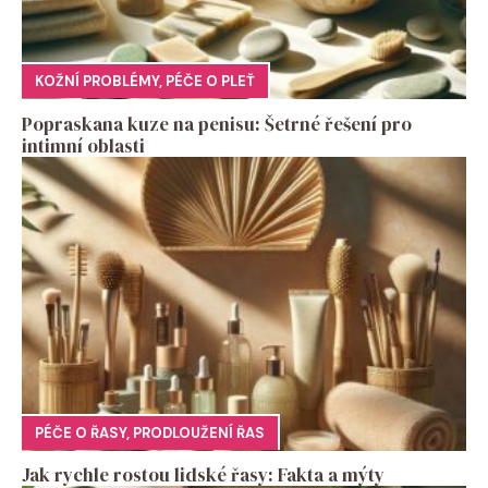
KOŽNÍ PROBLÉMY
,
PÉČE O PLEŤ
Popraskana kuze na penisu: Šetrné řešení pro
intimní oblasti
PÉČE O ŘASY
,
PRODLOUŽENÍ ŘAS
Jak rychle rostou lidské řasy: Fakta a mýty