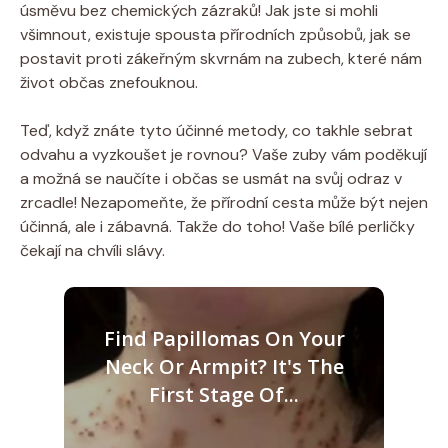
úsměvu bez chemických zázraků! Jak jste si mohli
všimnout, existuje spousta přírodních způsobů, jak se
postavit proti zákeřným skvrnám na zubech, které nám
život občas znefouknou.
Teď, když znáte tyto účinné metody, co takhle sebrat
odvahu a vyzkoušet je rovnou? Vaše zuby vám poděkují
a možná se naučíte i občas se usmát na svůj odraz v
zrcadle! Nezapomeňte, že přírodní cesta může být nejen
účinná, ale i zábavná. Takže do toho! Vaše bílé perličky
čekají na chvíli slávy.
Find Papillomas On Your
Neck Or Armpit? It's The
First Stage Of...