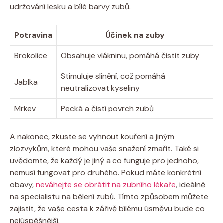
udržování lesku a bílé barvy zubů.
Potravina
Účinek na zuby
Brokolice
Obsahuje vlákninu, pomáhá čistit zuby
Stimuluje slinění, což pomáhá
Jablka
neutralizovat kyseliny
Mrkev
Pecká a čistí povrch zubů
A nakonec, zkuste se vyhnout kouření a jiným
zlozvykům, které mohou vaše snažení zmařit. Také si
uvědomte, že každý je jiný a co funguje pro jednoho,
nemusí fungovat pro druhého. Pokud máte konkrétní
obavy,
neváhejte se obrátit na zubního lékaře
, ideálně
na specialistu na bělení zubů. Tímto způsobem můžete
zajistit, že vaše cesta k zářivě bílému úsměvu bude co
nejúspěšnější.