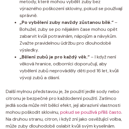
metody, které mohou vybělit zuby bez
výrazného poškození skloviny, pokud se používají
správně.
„Po vybělení zuby navždy zůstanou bílé.“
–
Bohužel, zuby se po nějakém čase mohou opět
zabarvit kvůli potravinám, nápojům a návykům.
Zvažte pravidelnou údržbu pro dlouhodobé
výsledky.
„Bělení zubů je pro každý věk.“
– I když není
věková hranice, odborníci doporučují, aby
vybělení zubů neprováděly děti pod 16 let, kvůli
vývoji zubů a dásní.
Další mylnou představou je, že použití jedlé sody nebo
citronu je bezpečné pro každodenní použití. Zatímco
jedlá soda může mít bělicí efekt, její abrazivní vlastnosti
mohou poškodit sklovinu,
pokud se používá příliš často
.
Na druhou stranu, citron, i když zní jako osvěžující volba,
může zuby dlouhodobě oslabit kvůli svým kyselinám.