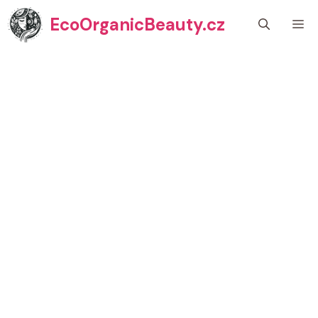
Přeskočit
EcoOrganicBeauty.cz
M
na
obsah