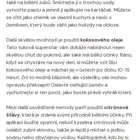
také na bělení zubů. Smíchejte ji s trochou vody,
vytvořte pastu a jemně ji aplikujte na kartáček. Můžete
se cítit jako chemik ve vlastní kuchyni a navíc s
úsměvem, který bude zářit jako hvězdy na obloze.
Další skvělou možností je použití
kokosového oleje
.
Tato tuková superstar vám dokáže nabídnout nejen
skvělou chuť do pokrmů, ale také má bělící účinky. Ráno,
když se chystáte na nový den, si můžete vzít lžíci
kokosového oleje a máchat jej v ústech po dobu 10-15
minut. Zní to možná bláznivě, ale výsledky vás mohou
opravdu překvapit! Oslavte oslňující úsměv a
vychutnejte si ten pocit, jako byste právě vyhráli loterii.
Mezi další osvědčené metody patří použití
citrónové
šťávy
, která je známá svými přírodně bělícími účinky. Při
aplikaci buďte opatrní, neboť kyselina citrónová může
oslabit zubní sklovinu, takže je lepší ji míchat s jedlou
sodou nebo obyčejnou vodou. Každopádně, kdo by si