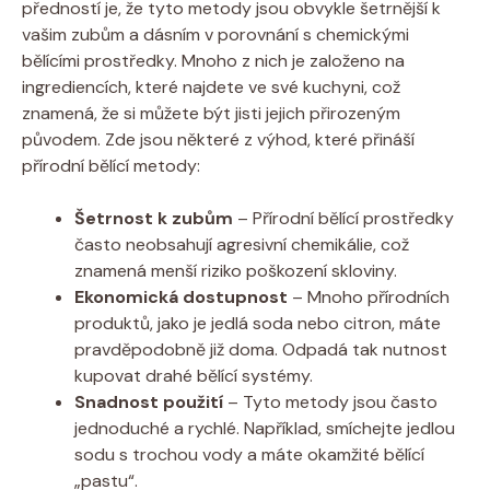
předností je, že tyto metody jsou obvykle šetrnější k
vašim zubům a dásním v porovnání s chemickými
bělícími prostředky. Mnoho z nich je založeno na
ingrediencích, které najdete ve své kuchyni, což
znamená, že si můžete být jisti jejich přirozeným
původem. Zde jsou některé z výhod, které přináší
přírodní bělící metody:
Šetrnost k zubům
– Přírodní bělící prostředky
často neobsahují agresivní chemikálie, což
znamená menší riziko poškození skloviny.
Ekonomická dostupnost
– Mnoho přírodních
produktů, jako je jedlá soda nebo citron, máte
pravděpodobně již doma. Odpadá tak nutnost
kupovat drahé bělící systémy.
Snadnost použití
– Tyto metody jsou často
jednoduché a rychlé. Například, smíchejte jedlou
sodu s trochou vody a máte okamžité bělící
„pastu“.